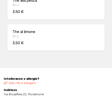
The alla pesca
33 cl
3.50 €
The al limone
33 cl
3.50 €
Intolleranze o allergie?
Vedi info e allergeni
Indirizzo
Via Brusafiera 22, Pordenone