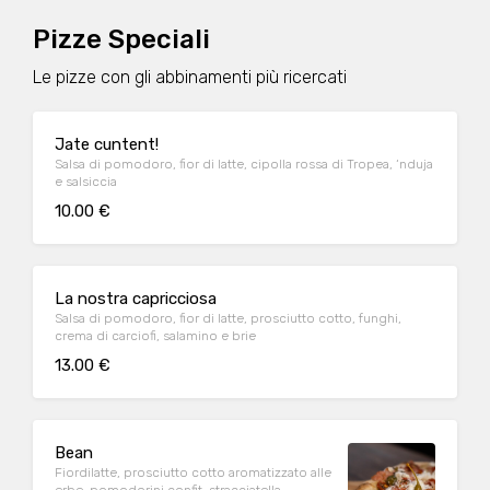
Pizze Speciali
Le pizze con gli abbinamenti più ricercati
Jate cuntent!
Salsa di pomodoro, fior di latte, cipolla rossa di Tropea, ‘nduja
e salsiccia
10.00 €
La nostra capricciosa
Salsa di pomodoro, fior di latte, prosciutto cotto, funghi,
crema di carciofi, salamino e brie
13.00 €
Bean
Fiordilatte, prosciutto cotto aromatizzato alle