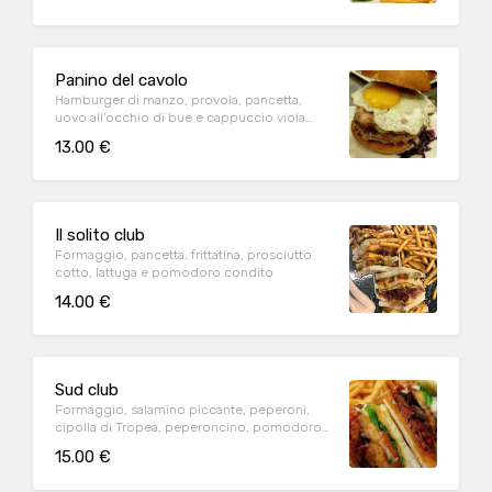
Panino del cavolo
Hamburger di manzo, provola, pancetta,
uovo all'occhio di bue e cappuccio viola
condito
13.00 €
Il solito club
Formaggio, pancetta, frittatina, prosciutto
cotto, lattuga e pomodoro condito
14.00 €
Sud club
Formaggio, salamino piccante, peperoni,
cipolla di Tropea, peperoncino, pomodoro
condito e lattuga
15.00 €