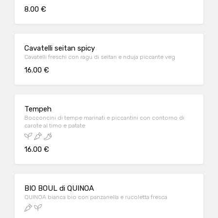
8.00 €
Cavatelli seitan spicy
Cavatelli freschi con ragu di seitan e nduja piccante veg
16.00 €
Tempeh
Bocconcini di tempe marinati e piccantini con contorno di
carote al timo e patate
16.00 €
BIO BOUL di QUINOA
QUINOA bianca bio con panzanella e rucoletta fresca