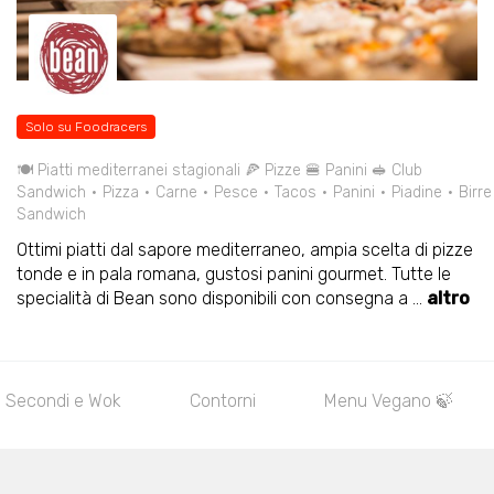
Solo su Foodracers
🍽️ Piatti mediterranei stagionali 🍕 Pizze 🍔 Panini 🥪 Club
Sandwich
Pizza
Carne
Pesce
Tacos
Panini
Piadine
Birre
Sandwich
Ottimi piatti dal sapore mediterraneo, ampia scelta di pizze
tonde e in pala romana, gustosi panini gourmet. Tutte le
specialità di Bean sono disponibili con consegna a
...
altro
e Wok
Contorni
Menu Vegano 🍃
Panini