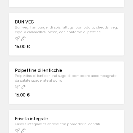
BUN VEG
Bun veg, hamburger di soia, lattuga, pomodoro, cheddar veg,
cipolla caramellata, pesto, con contorno di patatine
16.00 €
Polpettine di lenticchie
Polpettine di lenticchie al sugo di pomodoro accompagnate
da patate spadellate al porro
16.00 €
Frisella integrale
Frisella integrale calabrese con pomodorini conditi