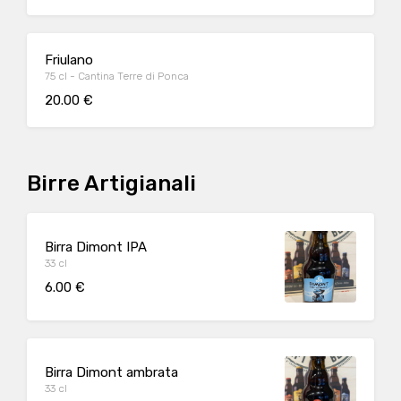
Friulano
75 cl - Cantina Terre di Ponca
20.00 €
Birre Artigianali
Birra Dimont IPA
33 cl
6.00 €
Birra Dimont ambrata
33 cl