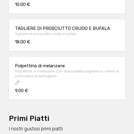
10.00 €
TAGLIERE DI PROSCIUTTO CRUDO E BUFALA
Tagliere di prosciutto crudo e bufala
18.00 €
Polpettina di melanzane
Polpettina di melanzane con stracciatella pugliese su crema di
pomodoro e parmigiano
9.00 €
Primi Piatti
I nostri gustosi primi piatti