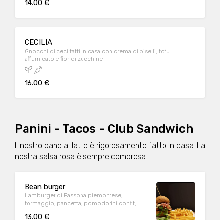
14.00 €
CECILIA
Gnocchi di ceci fatti in casa con crema di piselli, tofu
affumicato e fior di zucchine
16.00 €
Panini - Tacos - Club Sandwich
Il nostro pane al latte è rigorosamente fatto in casa. La
nostra salsa rosa è sempre compresa.
Bean burger
Hamburger di Fassona piemontese,
formaggio, pancetta, pomodorini confit,
valeriana e salsa di mayo e senape
13.00 €