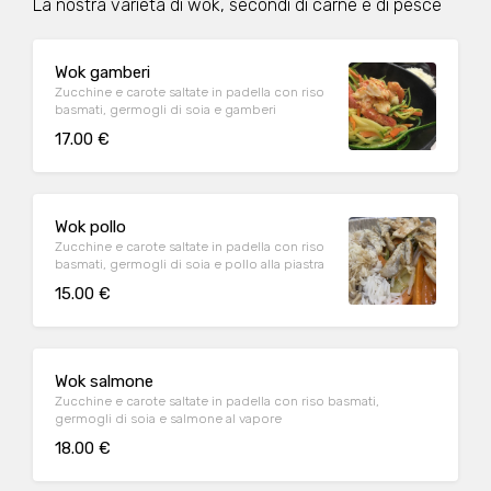
La nostra varietà di wok, secondi di carne e di pesce
Wok gamberi
Zucchine e carote saltate in padella con riso
basmati, germogli di soia e gamberi
17.00 €
Wok pollo
Zucchine e carote saltate in padella con riso
basmati, germogli di soia e pollo alla piastra
15.00 €
Wok salmone
Zucchine e carote saltate in padella con riso basmati,
germogli di soia e salmone al vapore
18.00 €