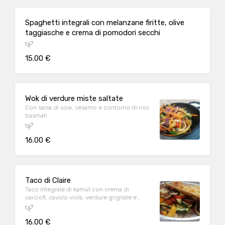
Spaghetti integrali con melanzane firitte, olive
taggiasche e crema di pomodori secchi
15.00 €
Wok di verdure miste saltate
Con salsa di soia, sesamo e contorno di riso
basmati
16.00 €
Taco di Claire
Taco integrale di kamut con crema di
carciofi, cavolo viola, verdure grigliate e
pomodorini confit con contorno di fagioli
con cipolla e patatine fritte
16.00 €