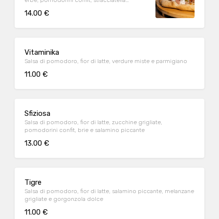
erbe, pomodorini confit, stracciatella
pugliese, fior di cappero e scaglie di
14.00 €
cioccolato fondente
Vitaminika
Salsa di pomodoro, fior di latte, verdure miste e parmigiano
11.00 €
Sfiziosa
Salsa di pomodoro, fior di latte, zucchine grigliate,
pomodorini confit, brie e salamino piccante
13.00 €
Tigre
Salsa di pomodoro, fior di latte, salamino piccante, melanzane
grigliate e gorgonzola dolce
11.00 €