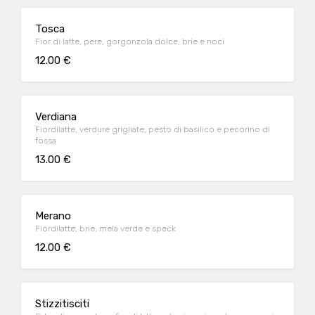
Tosca
Fior di latte, pere, gorgonzola dolce, brie e noci
12.00 €
Verdiana
Fiordilatte, verdure grigliate, pesto di basilico e pecorino di
fossa
13.00 €
Merano
Fiordilatte, brie, mela verde e speck
12.00 €
Stizzitisciti