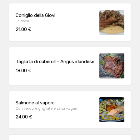
Coniglio della Giovi
‘in tecia’
21.00 €
Tagliata di cuberoll - Angus irlandese
18.00 €
Salmone al vapore
Con verdure grigliate e salsa yogurt
24.00 €