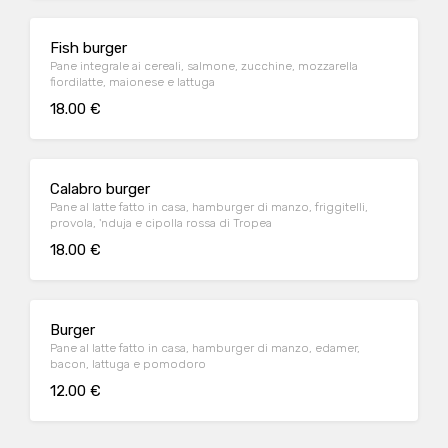
Fish burger
Pane integrale ai cereali, salmone, zucchine, mozzarella
fiordilatte, maionese e lattuga
18.00 €
Calabro burger
Pane al latte fatto in casa, hamburger di manzo, friggitelli,
provola, 'nduja e cipolla rossa di Tropea
18.00 €
Burger
Pane al latte fatto in casa, hamburger di manzo, edamer,
bacon, lattuga e pomodoro
12.00 €