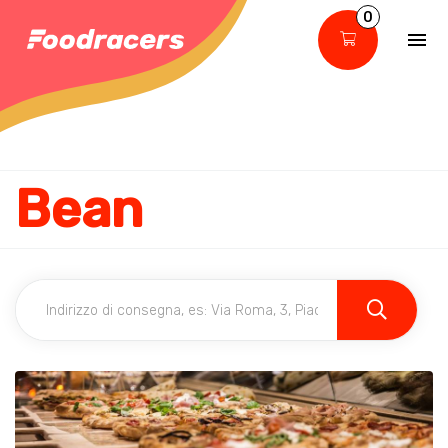
0
Bean