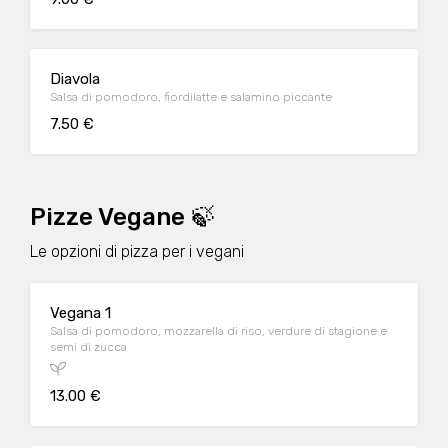
Diavola
Salsa di pomodoro, fiordilatte e salamino piccante
7.50 €
Pizze Vegane 🍃
Le opzioni di pizza per i vegani
Vegana 1
Salsa di pomodoro, mozzarella di riso, verdure di stagione e
semi di zucca
13.00 €