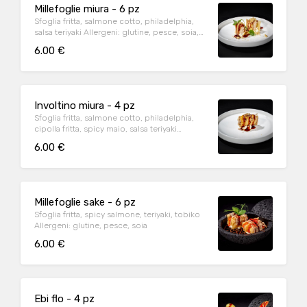
Millefoglie miura - 6 pz
Sfoglia fritta, salmone cotto, philadelphia,
salsa teriyaki Allergeni: glutine, pesce, soia,
6.00 €
Involtino miura - 4 pz
Sfoglia fritta, salmone cotto, philadelphia,
cipolla fritta, spicy maio, salsa teriyaki
Allergeni: glutine, pesce,, soia, latte.
6.00 €
Millefoglie sake - 6 pz
Sfoglia fritta, spicy salmone, teriyaki, tobiko
Allergeni: glutine, pesce, soia
6.00 €
Ebi flo - 4 pz