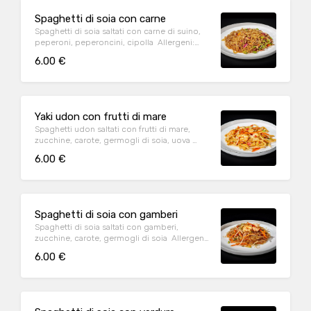
Spaghetti di soia con carne
Spaghetti di soia saltati con carne di suino,
peperoni, peperoncini, cipolla Allergeni:
glutine, soia
6.00 €
Yaki udon con frutti di mare
Spaghetti udon saltati con frutti di mare,
zucchine, carote, germogli di soia, uova
Allergeni: glutine, crostacei, soia, molluschi
6.00 €
Spaghetti di soia con gamberi
Spaghetti di soia saltati con gamberi,
zucchine, carote, germogli di soia Allergeni:
glutine, crostacei, soia
6.00 €