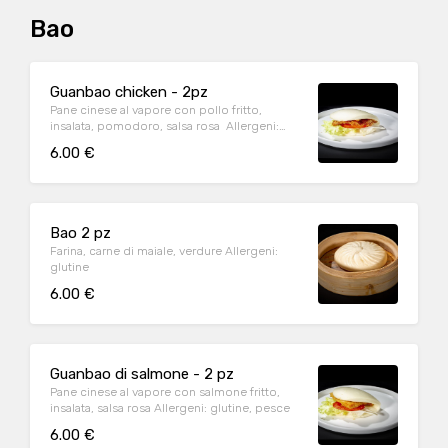
Bao
Guanbao chicken - 2pz
Pane cinese al vapore con pollo fritto,
insalata, pomodoro, salsa rosa Allergeni:
glutine
6.00 €
Bao 2 pz
Farina, carne di maiale, verdure Allergeni:
glutine
6.00 €
Guanbao di salmone - 2 pz
Pane cinese al vapore con salmone fritto,
insalata, salsa rosa Allergeni: glutine, pesce
6.00 €