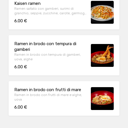
Kaisen ramen
Ramen saltato con gamberi, surimi di
granchio, seppie, zucchine, carote, germogli
di soia
6.00 €
Ramen in brodo con tempura di
gamberi
Ramen in brodo con tempura di gamberi,
uova, alghe
6.00 €
Ramen in brodo con frutti di mare
Ramen in brodo con frutti di mare e alghe,
uova
6.00 €