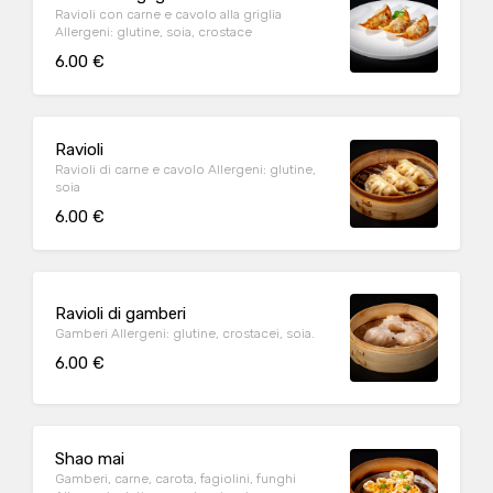
Ravioli con carne e cavolo alla griglia
Allergeni: glutine, soia, crostace
6.00 €
Ravioli
Ravioli di carne e cavolo Allergeni: glutine,
soia
6.00 €
Ravioli di gamberi
Gamberi Allergeni: glutine, crostacei, soia.
6.00 €
Shao mai
Gamberi, carne, carota, fagiolini, funghi