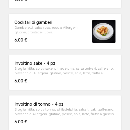
Cocktail di gamberi
Gamberetti, salsa rosa, rucola Allergeni:
glutine, crostacei, uova.
6.00 €
Involtino sake - 4 pz
Sfoglia fritta, spicy sake, philadelphia, salsa teriyaki, zafferano,
pistacchio Allergeni: glutine, pesce, soia, latte, frutta a
guscio.
6.00 €
Involtino di tonno - 4 pz
Sfoglia fritta, spicy tonno, philadelphia, salsa triyaki, zafferano,
pistacchio Allergeni: glutine, pesce, soia, latte, frutta a guscio.
6.00 €