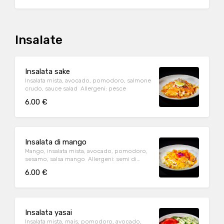
Insalate
Insalata sake
Insalata mista, avocado, pomodoro, salmone
crudo, sauce salad Allergeni: pesce
6.00 €
Insalata di mango
Mango, insalata mista, avocado, pomodoro,
sesamo, salsa mango Allergeni: semi di
sesamo, molluschi.
6.00 €
Insalata yasai
Insalata mista, mais, pomodoro, avocado,