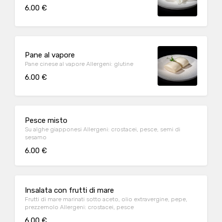
6.00 €
Pane al vapore
Pane cinese al vapore Allergeni: glutine
6.00 €
Pesce misto
Su alghe giapponesi Allergeni: crostacei, pesce, semi di
sesamo
6.00 €
Insalata con frutti di mare
Frutti di mare marinati sotto aceto, olio extravergine, pepe,
prezzemolo Allergeni: crostacei, pesce
6.00 €