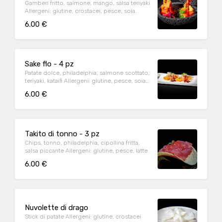
Gamberi fritto, salmone, mango, salsa teriyaki
Allergeni: glutine, crostacei, pesce, soia.
6.00 €
Sake flo - 4 pz
Patate dolce, philadelphia, salmone scottato,
teriyaki, kataifi Allergeni: glutine, pesce, soia,
latte.
6.00 €
Takito di tonno - 3 pz
Chips, tonno, philadelphia, cipollina fritta,
salsa piccante Allergeni: glutine, pesce, latte
6.00 €
Nuvolette di drago
Stick di patate Allergeni: glutine, crostacei