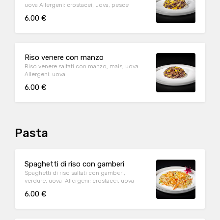
uova Allergeni: crostacei, uova, pesce
6.00 €
Riso venere con manzo
Riso venere saltati con manzo, mais, uova
Allergeni: uova
6.00 €
Pasta
Spaghetti di riso con gamberi
Spaghetti di riso saltati con gamberi,
verdure, uova Allergeni: crostacei, uova
6.00 €