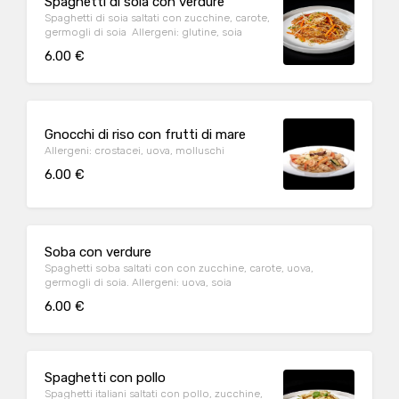
Spaghetti di soia con verdure
Spaghetti di soia saltati con zucchine, carote,
germogli di soia Allergeni: glutine, soia
6.00 €
Gnocchi di riso con frutti di mare
Allergeni: crostacei, uova, molluschi
6.00 €
Soba con verdure
Spaghetti soba saltati con con zucchine, carote, uova,
germogli di soia. Allergeni: uova, soia
6.00 €
Spaghetti con pollo
Spaghetti italiani saltati con pollo, zucchine,