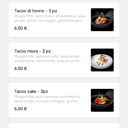
Tacos di tonno - 3 pz
Sfoglia fritta, spicy tonno, philadelphia, salsa
teriyaki, tartufo, formaggio grana Allergeni:
glutine, pesce, soia, latte.
6.00 €
Tacos miura - 3 pz
Sfoglia fritta, salmone cotto, salsa teriyaki,
philadelphia, cipolla fritta, salsa piccante,
kataifi Allergeni: glutine, pesce, soia, latte.
6.00 €
Tacos sake - 3pz
Sfoglia fritta, spicy salmone, philadelphia,
salsa teriyaki, avocado Allergeni: glutine,
soia, latte.
6.00 €