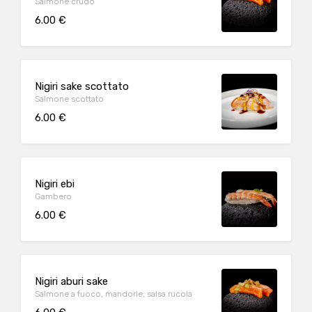
Salmone crudo
6.00 €
Nigiri sake scottato
Salmone scottato
6.00 €
Nigiri ebi
Gambero
6.00 €
Nigiri aburi sake
Salmone a fuoco, mandorle, salsa rucola