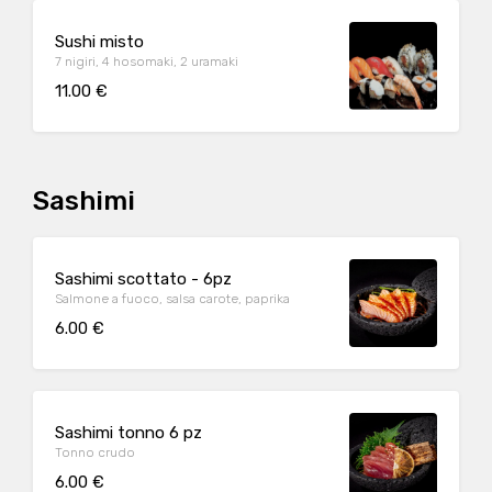
Sushi misto
7 nigiri, 4 hosomaki, 2 uramaki
11.00 €
Sashimi
Sashimi scottato - 6pz
Salmone a fuoco, salsa carote, paprika
6.00 €
Sashimi tonno 6 pz
Tonno crudo
6.00 €