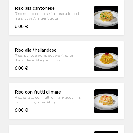
Riso alla cantonese
Riso saltato con piselli, prosciutto cotto,
mais, uova Allergeni: uova
6.00 €
Riso alla thailandese
Riso, pollo, cipolla, peperoni, salsa
thailandese Allergeni: uova
6.00 €
Riso con frutti di mare
Riso saltato con frutti di mare, zucchine,
carote, mais, uova Allergeni: glutine,
cvrostacei, uova, molluschi
6.00 €