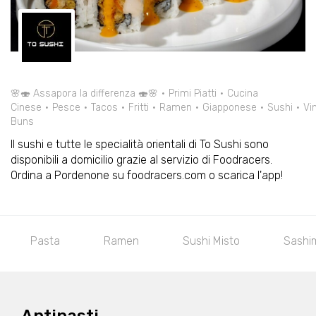
🌸🍣 Assapora la differenza 🍣🌸
Primi Piatti
Cucina
Cinese
Pesce
Tacos
Fritti
Ramen
Giapponese
Sushi
Vin
Buns
Il sushi e tutte le specialità orientali di To Sushi sono
disponibili a domicilio grazie al servizio di Foodracers.
Ordina a Pordenone su foodracers.com o scarica l'app!
Pasta
Ramen
Sushi Misto
Sashi