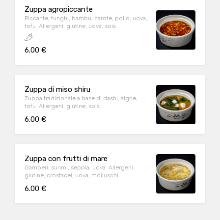
Zuppa agropiccante
Piccante, funghi, bambu, carote, pollo, uova,
tofu Allergeni: glutine, uova, soia
6.00 €
Zuppa di miso shiru
Zuppa tradizionale a base di dashi, alghe,
tofu Allergeni: glutine, soia.
6.00 €
Zuppa con frutti di mare
Gamberi, surimi, seppia, uova Allergeni:
glutine, crostacei, uova, molluschi.
6.00 €