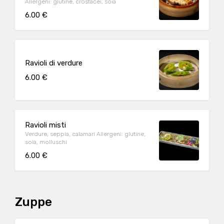
Allergeni: glutine, crostacei, soia
6.00 €
Ravioli di verdure
6.00 €
Ravioli misti
Verdure, seppia, calamari Allergeni: glutine,
soia, molluschi
6.00 €
Zuppe