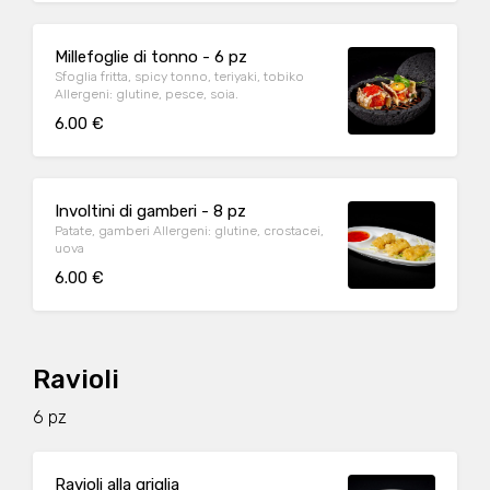
Millefoglie di tonno - 6 pz
Sfoglia fritta, spicy tonno, teriyaki, tobiko
Allergeni: glutine, pesce, soia.
6.00 €
Involtini di gamberi - 8 pz
Patate, gamberi Allergeni: glutine, crostacei,
uova
6.00 €
Ravioli
6 pz
Ravioli alla griglia