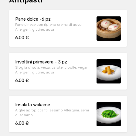
Antipasti
Pane dolce -6 pz
Pane cinese con ripieno crema di uovo
Allergeni: glutine, uova
6.00 €
Involtini primavera - 3 pz
Sfoglia di soia, verza, carote, cipolle, vegan
Allergeni: glutine, uova
6.00 €
Insalata wakame
Alghe agropiccanti, sesamo Allergeni: semi
di sesamo
6.00 €