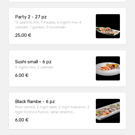
Party 2 - 27 pz
12 sashimi mix, 1 mazara, 6 nighiri mix, 4
uramaki, 1 gunkan, 3 hosomaki
25.00 €
Sushi small - 6 pz
4 nighiri mix, 2 uramaki
6.00 €
Black flambe - 6 pz
Riso venere, 2 nigiri sake, 2 nigiri branzino, 2
nigiri tonno a fuoco, salsa sesamo,
noccioline
6.00 €