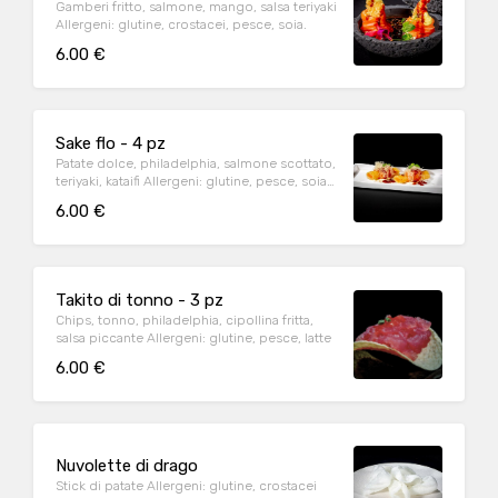
Gamberi fritto, salmone, mango, salsa teriyaki
Allergeni: glutine, crostacei, pesce, soia.
6.00 €
Sake flo - 4 pz
Patate dolce, philadelphia, salmone scottato,
teriyaki, kataifi Allergeni: glutine, pesce, soia,
latte.
6.00 €
Takito di tonno - 3 pz
Chips, tonno, philadelphia, cipollina fritta,
salsa piccante Allergeni: glutine, pesce, latte
6.00 €
Nuvolette di drago
Stick di patate Allergeni: glutine, crostacei