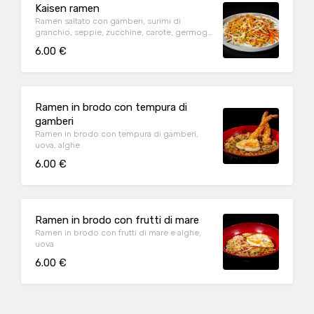
Kaisen ramen
Ramen saltato con gamberi, surimi di
granchio, seppie, zucchine, carote, germogli
di soia
6.00 €
Ramen in brodo con tempura di
gamberi
Ramen in brodo con tempura di gamberi,
uova, alghe
6.00 €
Ramen in brodo con frutti di mare
Ramen in brodo con frutti di mare e alghe,
uova
6.00 €