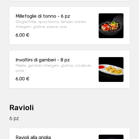
Millefoglie di tonno - 6 pz
Sfoglia fritta, spicy tonno, teriyaki, tobiko
Allergeni: glutine, pesce, soia.
6.00 €
Involtini di gamberi - 8 pz
Patate, gamberi Allergeni: glutine, crostacei,
uova
6.00 €
Ravioli
6 pz
Ravioli alla griglia