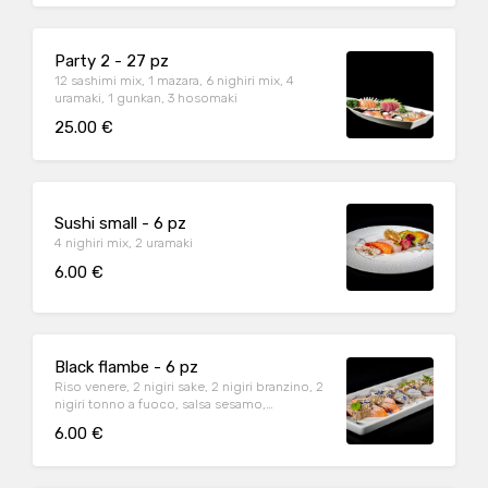
Party 2 - 27 pz
12 sashimi mix, 1 mazara, 6 nighiri mix, 4
uramaki, 1 gunkan, 3 hosomaki
25.00 €
Sushi small - 6 pz
4 nighiri mix, 2 uramaki
6.00 €
Black flambe - 6 pz
Riso venere, 2 nigiri sake, 2 nigiri branzino, 2
nigiri tonno a fuoco, salsa sesamo,
noccioline
6.00 €