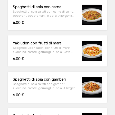
Spaghetti di soia con carne
Spaghetti di soia saltati con carne di suino,
peperoni, peperoncini, cipolla Allergeni:
glutine, soia
6.00 €
Yaki udon con frutti di mare
Spaghetti udon saltati con frutti di mare,
zucchine, carote, germogli di soia, uova
Allergeni: glutine, crostacei, soia, molluschi
6.00 €
Spaghetti di soia con gamberi
Spaghetti di soia saltati con gamberi,
zucchine, carote, germogli di soia Allergeni:
glutine, crostacei, soia
6.00 €