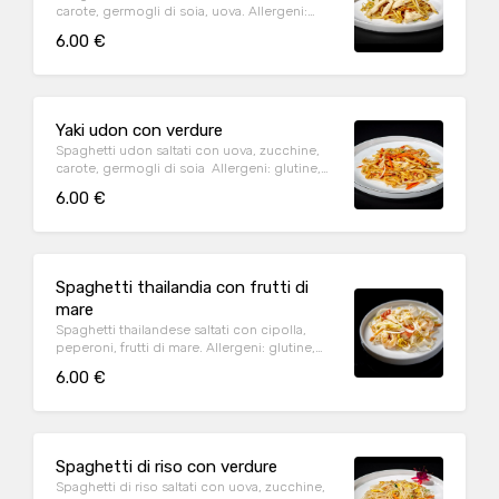
carote, germogli di soia, uova. Allergeni:
uova, soia(
6.00 €
Yaki udon con verdure
Spaghetti udon saltati con uova, zucchine,
carote, germogli di soia Allergeni: glutine,
uova, soia(
6.00 €
Spaghetti thailandia con frutti di
mare
Spaghetti thailandese saltati con cipolla,
peperoni, frutti di mare. Allergeni: glutine,
crostacei, soia, molluschi
6.00 €
Spaghetti di riso con verdure
Spaghetti di riso saltati con uova, zucchine,