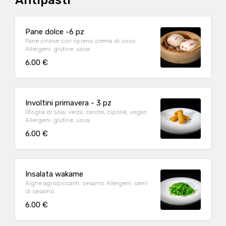
Antipasti
Pane dolce -6 pz
Pane cinese con ripieno crema di uovo
Allergeni: glutine, uova
6.00 €
Involtini primavera - 3 pz
Sfoglia di soia, verza, carote, cipolle, vegan
Allergeni: glutine, uova
6.00 €
Insalata wakame
Alghe agropiccanti, sesamo Allergeni: semi
di sesamo
6.00 €