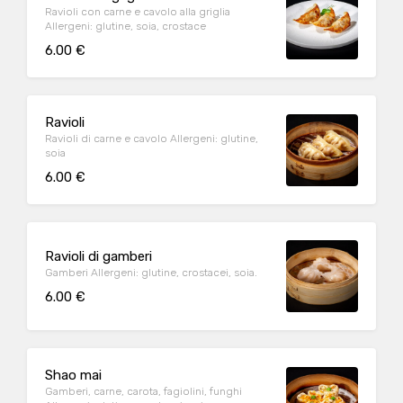
Ravioli con carne e cavolo alla griglia
Allergeni: glutine, soia, crostace
6.00 €
Ravioli
Ravioli di carne e cavolo Allergeni: glutine,
soia
6.00 €
Ravioli di gamberi
Gamberi Allergeni: glutine, crostacei, soia.
6.00 €
Shao mai
Gamberi, carne, carota, fagiolini, funghi