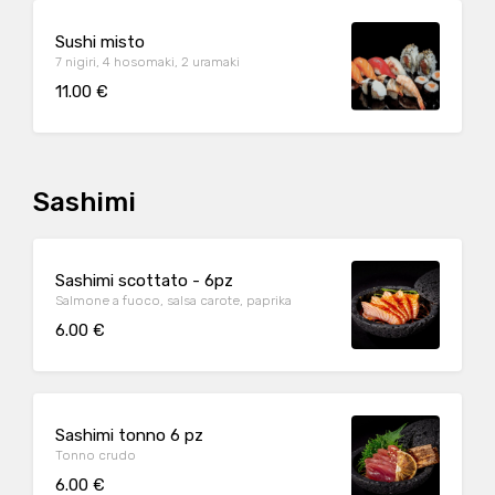
Sushi misto
7 nigiri, 4 hosomaki, 2 uramaki
11.00 €
Sashimi
Sashimi scottato - 6pz
Salmone a fuoco, salsa carote, paprika
6.00 €
Sashimi tonno 6 pz
Tonno crudo
6.00 €