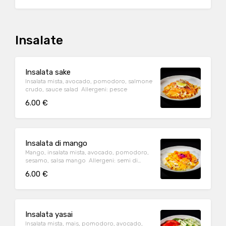
Insalate
Insalata sake
Insalata mista, avocado, pomodoro, salmone
crudo, sauce salad Allergeni: pesce
6.00 €
Insalata di mango
Mango, insalata mista, avocado, pomodoro,
sesamo, salsa mango Allergeni: semi di
sesamo, molluschi.
6.00 €
Insalata yasai
Insalata mista, mais, pomodoro, avocado,