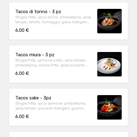
Tacos di tonno - 3 pz
Sfoglia fritta, spicy tonno, philadelphia, salsa
teriyaki, tartufo, formaggio grana Allergeni:
glutine, pesce, soia, latte.
6.00 €
Tacos miura - 3 pz
Sfoglia fritta, salmone cotto, salsa teriyaki,
philadelphia, cipolla fritta, salsa piccante,
kataifi Allergeni: glutine, pesce, soia, latte.
6.00 €
Tacos sake - 3pz
Sfoglia fritta, spicy salmone, philadelphia,
salsa teriyaki, avocado Allergeni: glutine,
soia, latte.
6.00 €