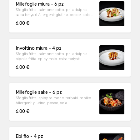
Millefoglie miura - 6 pz
Sfoglia fritta, salmone cotto, philadelphia,
salsa teriyaki Allergeni: glutine, pesce, soia,
6.00 €
Involtino miura - 4 pz
Sfoglia fritta, salmone cotto, philadelphia,
cipolla fritta, spicy maio, salsa teriyaki
Allergeni: glutine, pesce,, soia, latte.
6.00 €
Millefoglie sake - 6 pz
Sfoglia fritta, spicy salmone, teriyaki, tobiko
Allergeni: glutine, pesce, soia
6.00 €
Ebi flo - 4 pz