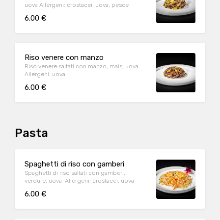
uova Allergeni: crostacei, uova, pesce
6.00 €
Riso venere con manzo
Riso venere saltati con manzo, mais, uova
Allergeni: uova
6.00 €
Pasta
Spaghetti di riso con gamberi
Spaghetti di riso saltati con gamberi,
verdure, uova Allergeni: crostacei, uova
6.00 €