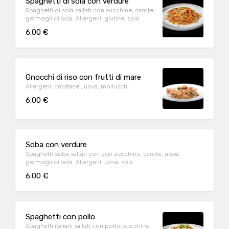
Spaghetti di soia con verdure
Spaghetti di soia saltati con zucchine, carote,
germogli di soia Allergeni: glutine, soia
6.00 €
Gnocchi di riso con frutti di mare
Allergeni: crostacei, uova, molluschi
6.00 €
Soba con verdure
Spaghetti soba saltati con con zucchine, carote, uova,
germogli di soia. Allergeni: uova, soia
6.00 €
Spaghetti con pollo
Spaghetti italiani saltati con pollo, zucchine,