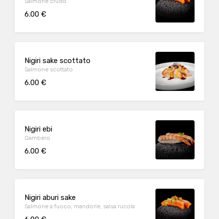
Salmone crudo
6.00 €
Nigiri sake scottato
Salmone scottato
6.00 €
Nigiri ebi
Gambero
6.00 €
Nigiri aburi sake
Salmone a fuoco, mandorle, salsa rucola