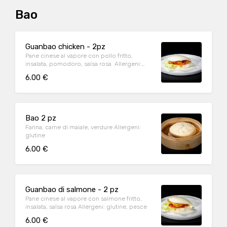
Bao
Guanbao chicken - 2pz
Pane cinese al vapore con pollo fritto,
insalata, pomodoro, salsa rosa Allergeni:
glutine
6.00 €
Bao 2 pz
Farina, carne di maiale, verdure Allergeni:
glutine
6.00 €
Guanbao di salmone - 2 pz
Pane cinese al vapore con salmone fritto,
insalata, salsa rosa Allergeni: glutine, pesce
6.00 €