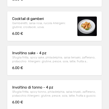
Cocktail di gamberi
Gamberetti, salsa rosa, rucola Allergeni:
glutine, crostacei, uova.
6.00 €
Involtino sake - 4 pz
Sfoglia fritta, spicy sake, philadelphia, salsa teriyaki, zafferano,
pistacchio Allergeni: glutine, pesce, soia, latte, frutta a
guscio.
6.00 €
Involtino di tonno - 4 pz
Sfoglia fritta, spicy tonno, philadelphia, salsa triyaki, zafferano,
pistacchio Allergeni: glutine, pesce, soia, latte, frutta a guscio.
6.00 €