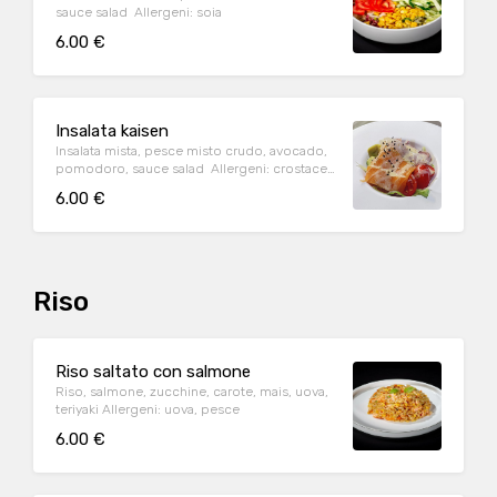
sauce salad Allergeni: soia
6.00 €
Insalata kaisen
Insalata mista, pesce misto crudo, avocado,
pomodoro, sauce salad Allergeni: crostacei,
pesce, mollusch
6.00 €
Riso
Riso saltato con salmone
Riso, salmone, zucchine, carote, mais, uova,
teriyaki Allergeni: uova, pesce
6.00 €