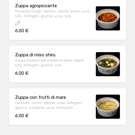
Zuppa agropiccante
Piccante, funghi, bambu, carote, pollo, uova,
tofu Allergeni: glutine, uova, soia
6.00 €
Zuppa di miso shiru
Zuppa tradizionale a base di dashi, alghe,
tofu Allergeni: glutine, soia.
6.00 €
Zuppa con frutti di mare
Gamberi, surimi, seppia, uova Allergeni:
glutine, crostacei, uova, molluschi.
6.00 €