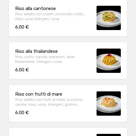
Riso alla cantonese
Riso saltato con piselli, prosciutto cotto,
mais, uova Allergeni: uova
6.00 €
Riso alla thailandese
Riso, pollo, cipolla, peperoni, salsa
thailandese Allergeni: uova
6.00 €
Riso con frutti di mare
Riso saltato con frutti di mare, zucchine,
carote, mais, uova Allergeni: glutine,
cvrostacei, uova, molluschi
6.00 €