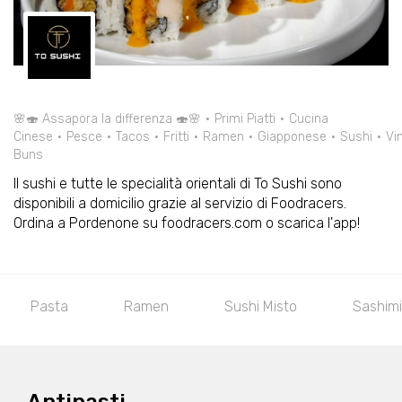
🌸🍣 Assapora la differenza 🍣🌸
Primi Piatti
Cucina
Cinese
Pesce
Tacos
Fritti
Ramen
Giapponese
Sushi
Vin
Buns
Il sushi e tutte le specialità orientali di To Sushi sono
disponibili a domicilio grazie al servizio di Foodracers.
Ordina a Pordenone su foodracers.com o scarica l'app!
Pasta
Ramen
Sushi Misto
Sashimi