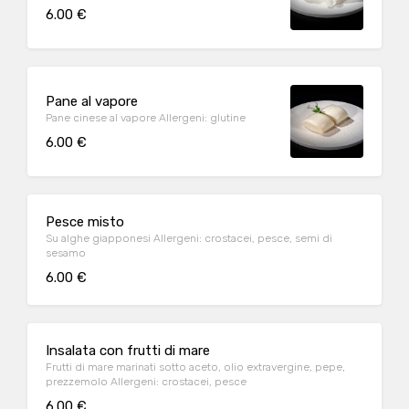
6.00 €
Pane al vapore
Pane cinese al vapore Allergeni: glutine
6.00 €
Pesce misto
Su alghe giapponesi Allergeni: crostacei, pesce, semi di
sesamo
6.00 €
Insalata con frutti di mare
Frutti di mare marinati sotto aceto, olio extravergine, pepe,
prezzemolo Allergeni: crostacei, pesce
6.00 €