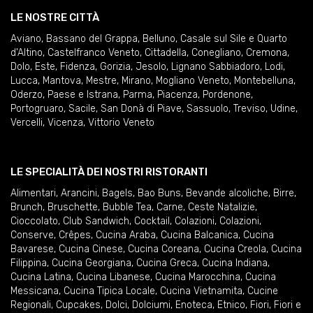
LE NOSTRE CITTÀ
Aviano
,
Bassano del Grappa
,
Belluno
,
Casale sul Sile e Quarto
d'Altino
,
Castelfranco Veneto
,
Cittadella
,
Conegliano
,
Cremona
,
Dolo
,
Este
,
Fidenza
,
Gorizia
,
Jesolo
,
Lignano Sabbiadoro
,
Lodi
,
Lucca
,
Mantova
,
Mestre
,
Mirano
,
Mogliano Veneto
,
Montebelluna
,
Oderzo
,
Paese e Istrana
,
Parma
,
Piacenza
,
Pordenone
,
Portogruaro
,
Sacile
,
San Donà di Piave
,
Sassuolo
,
Treviso
,
Udine
,
Vercelli
,
Vicenza
,
Vittorio Veneto
LE SPECIALITÀ DEI NOSTRI RISTORANTI
Alimentari
,
Arancini
,
Bagels
,
Bao Buns
,
Bevande alcoliche
,
Birre
,
Brunch
,
Bruschette
,
Bubble Tea
,
Carne
,
Ceste Natalizie
,
Cioccolato
,
Club Sandwich
,
Cocktail
,
Colazioni
,
Colazioni
,
Conserve
,
Crêpes
,
Cucina Araba
,
Cucina Balcanica
,
Cucina
Bavarese
,
Cucina Cinese
,
Cucina Coreana
,
Cucina Creola
,
Cucina
Filippina
,
Cucina Georgiana
,
Cucina Greca
,
Cucina Indiana
,
Cucina Latina
,
Cucina Libanese
,
Cucina Marocchina
,
Cucina
Messicana
,
Cucina Tipica Locale
,
Cucina Vietnamita
,
Cucine
Regionali
,
Cupcakes
,
Dolci
,
Dolciumi
,
Enoteca
,
Etnico
,
Fiori
,
Fiori e