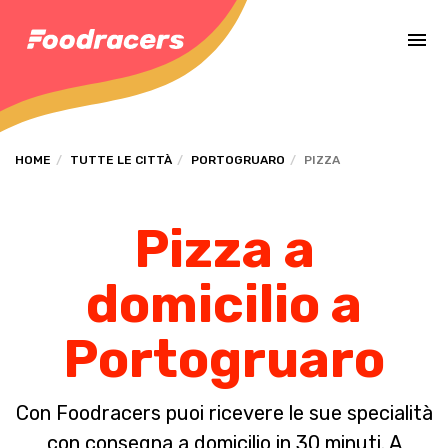
Completa il pagamento dell'ordine in [missing %{deadline} value].
HOME
TUTTE LE CITTÀ
PORTOGRUARO
PIZZA
Pizza a
domicilio a
Portogruaro
Con Foodracers puoi ricevere le sue specialità
con consegna a domicilio in 30 minuti. A