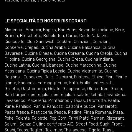
Vercelli
,
Vicenza
,
Vittorio Veneto
LE SPECIALITÀ DEI NOSTRI RISTORANTI
Alimentari
,
Arancini
,
Bagels
,
Bao Buns
,
Bevande alcoliche
,
Birre
,
Brunch
,
Bruschette
,
Bubble Tea
,
Carne
,
Ceste Natalizie
,
Cioccolato
,
Club Sandwich
,
Cocktail
,
Colazioni
,
Colazioni
,
Conserve
,
Crêpes
,
Cucina Araba
,
Cucina Balcanica
,
Cucina
Bavarese
,
Cucina Cinese
,
Cucina Coreana
,
Cucina Creola
,
Cucina
Filippina
,
Cucina Georgiana
,
Cucina Greca
,
Cucina Indiana
,
Cucina Latina
,
Cucina Libanese
,
Cucina Marocchina
,
Cucina
Messicana
,
Cucina Tipica Locale
,
Cucina Vietnamita
,
Cucine
Regionali
,
Cupcakes
,
Dolci
,
Dolciumi
,
Enoteca
,
Etnico
,
Fiori
,
Fiori e
piante
,
Focaccia
,
Formaggi
,
Frico
,
Fritti
,
Frullati ed Estratti
,
Galletto
,
Gastronomia
,
Gelato
,
Giapponese
,
Gluten free
,
Greco
,
Hamburger
,
Idee regalo
,
Idee regalo
,
Insalate
,
Kebab
,
Lavanderia
,
Lavasecco
,
Macelleria
,
Montaditos y Tapas
,
Ortofrutta
,
Paella
,
Pane
,
Panificio
,
Panini
,
Panuozzi, calzoni e pucce
,
Panzerotti
,
Pasta fresca
,
Pasticceria
,
Pesce
,
Piadine
,
Pinsa Romana
,
Pizza
,
Pokè
,
Polenta
,
Polpette
,
Pop Corn
,
Primi Piatti
,
Ramen
,
Ristoranti
,
Salumi
,
Senza Glutine certificato AIC
,
Street Food
,
Sughi Pronti
,
Sushi
,
Tacos
,
Taglieri
,
Tex-mex
,
Thailandese
,
Tigelle
,
Toast
,