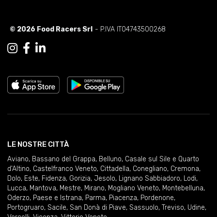
© 2026 Food Racers Srl
- P.IVA IT04743500268
LE NOSTRE CITTÀ
Aviano
,
Bassano del Grappa
,
Belluno
,
Casale sul Sile e Quarto
d'Altino
,
Castelfranco Veneto
,
Cittadella
,
Conegliano
,
Cremona
,
Dolo
,
Este
,
Fidenza
,
Gorizia
,
Jesolo
,
Lignano Sabbiadoro
,
Lodi
,
Lucca
,
Mantova
,
Mestre
,
Mirano
,
Mogliano Veneto
,
Montebelluna
,
Oderzo
,
Paese e Istrana
,
Parma
,
Piacenza
,
Pordenone
,
Portogruaro
,
Sacile
,
San Donà di Piave
,
Sassuolo
,
Treviso
,
Udine
,