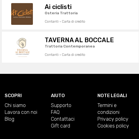
Ai ciclisti
Osteria Trattoria
Contanti · Carta di credito
TAVERNA AL BOCCALE
Trattoria Contemporanea
Contanti · Carta di credito
SCOPRI
AIUTO
NOTE LEGALI
Chi siamo
Supporto
Termini e
Lavora con noi
FAQ
condizioni
Blog
Contattaci
Privacy policy
Gift card
Cookies policy