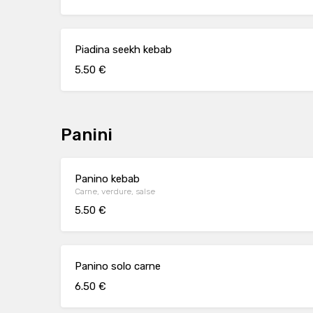
Piadina seekh kebab
5.50 €
Panini
Panino kebab
Carne, verdure, salse
5.50 €
Panino solo carne
6.50 €