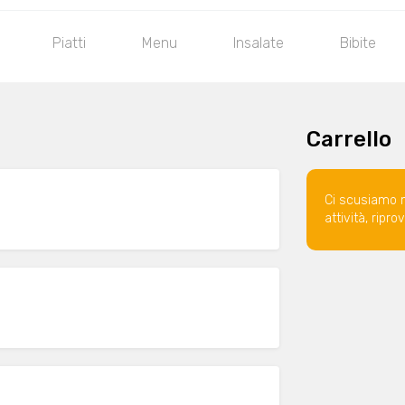
Piatti
Menu
Insalate
Bibite
Carrello
Ci scusiamo 
attività, ripr