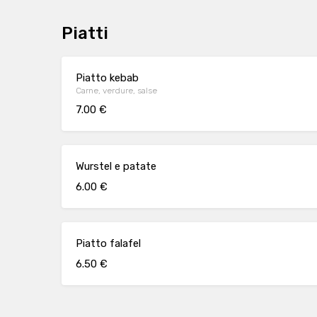
Piatti
Piatto kebab
Carne, verdure, salse
7.00 €
Wurstel e patate
6.00 €
Piatto falafel
6.50 €