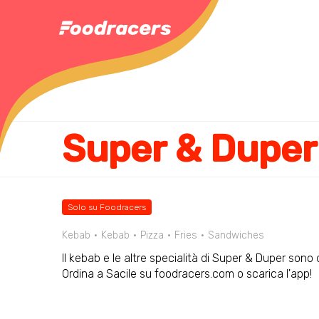
Super & Duper
Solo su Foodracers
Kebab
Kebab
Pizza
Fries
Sandwiches
Il kebab e le altre specialità di Super & Duper sono d
Ordina a Sacile su foodracers.com o scarica l'app!