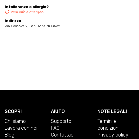
Intolleranze o allergie?
Vedi info e allergeni
Indirizzo
Via Calnova 2, San Donà di Piave
SCOPRI
AIUTO
NOTE LEGALI
Chi siamo
Supporto
Termini e
Lavora con noi
FAQ
condizioni
Blog
Contattaci
Privacy policy