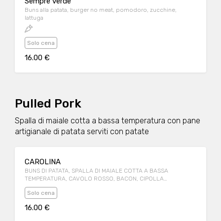
Sempre verde
Buns alla patata, burger no meat, pomodoro, zucchine,
lattuga
Solo cena
16.00 €
Pulled Pork
Spalla di maiale cotta a bassa temperatura con pane
artigianale di patata serviti con patate
CAROLINA
BUNS DI PATATA, SPALLA DI MAIALE COTTA A BASSA
TEMPERATURA, CAVOLO ROSSO, BACON, CIPOLLA
CROCCANTE, SALSA BBQ
Solo cena
16.00 €