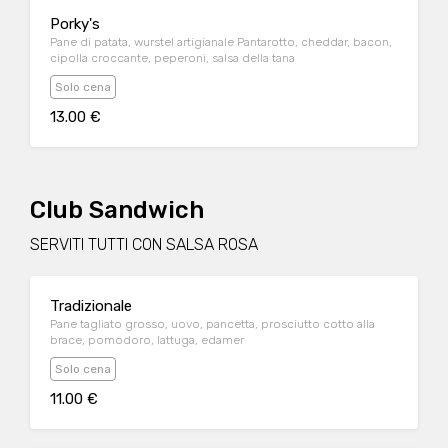
Porky's
Pane di patata, wurstel artigianale Pantarotto, cheddar, bacon,
cipolla croccante, peperoni, salsa della tana
Solo cena
13.00 €
Club Sandwich
SERVITI TUTTI CON SALSA ROSA
Tradizionale
Pane tagliato grosso, uovo, pancetta, prosciutto cotto alla
brace, pomodoro, lattuga, edamer
Solo cena
11.00 €