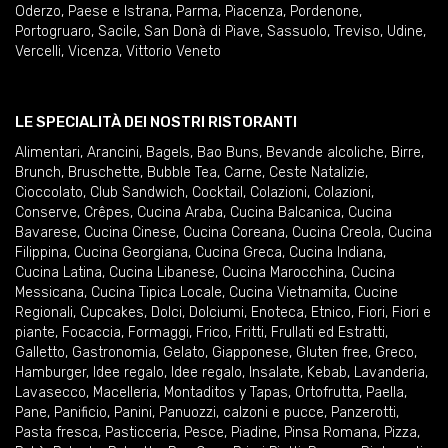
Oderzo
,
Paese e Istrana
,
Parma
,
Piacenza
,
Pordenone
,
Portogruaro
,
Sacile
,
San Donà di Piave
,
Sassuolo
,
Treviso
,
Udine
,
Vercelli
,
Vicenza
,
Vittorio Veneto
LE SPECIALITÀ DEI NOSTRI RISTORANTI
Alimentari
,
Arancini
,
Bagels
,
Bao Buns
,
Bevande alcoliche
,
Birre
,
Brunch
,
Bruschette
,
Bubble Tea
,
Carne
,
Ceste Natalizie
,
Cioccolato
,
Club Sandwich
,
Cocktail
,
Colazioni
,
Colazioni
,
Conserve
,
Crêpes
,
Cucina Araba
,
Cucina Balcanica
,
Cucina
Bavarese
,
Cucina Cinese
,
Cucina Coreana
,
Cucina Creola
,
Cucina
Filippina
,
Cucina Georgiana
,
Cucina Greca
,
Cucina Indiana
,
Cucina Latina
,
Cucina Libanese
,
Cucina Marocchina
,
Cucina
Messicana
,
Cucina Tipica Locale
,
Cucina Vietnamita
,
Cucine
Regionali
,
Cupcakes
,
Dolci
,
Dolciumi
,
Enoteca
,
Etnico
,
Fiori
,
Fiori e
piante
,
Focaccia
,
Formaggi
,
Frico
,
Fritti
,
Frullati ed Estratti
,
Galletto
,
Gastronomia
,
Gelato
,
Giapponese
,
Gluten free
,
Greco
,
Hamburger
,
Idee regalo
,
Idee regalo
,
Insalate
,
Kebab
,
Lavanderia
,
Lavasecco
,
Macelleria
,
Montaditos y Tapas
,
Ortofrutta
,
Paella
,
Pane
,
Panificio
,
Panini
,
Panuozzi, calzoni e pucce
,
Panzerotti
,
Pasta fresca
,
Pasticceria
,
Pesce
,
Piadine
,
Pinsa Romana
,
Pizza
,