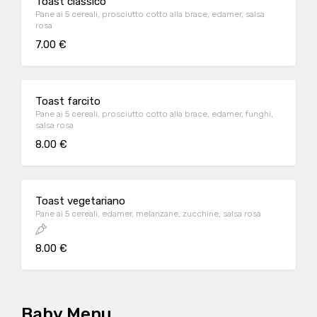
Toast classico
Pane ai 5 cereali, prosciutto cotto alla brace, edamer, salsa
rosa
7.00 €
Toast farcito
Pane ai 5 cereali, prosciutto cotto alla brace, edamer, funghi,
salsa rosa
8.00 €
Toast vegetariano
Pane ai 5 cereali, edamer, melanzane, zucchine, salsa rosa
8.00 €
Baby Menu