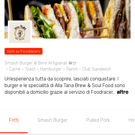
Solo su Foodracers
Smash Burger & Birre Artigianali 🍔🍺
Carne
Toast
Hamburger
Panini
Club Sandwich
Un'esperienza tutta da scoprire, lasciati conquistare. I
burger e le specialità di Alla Tana Brew & Soul Food sono
disponibili a domicilio grazie al servizio di Foodracer
...
altro
Fritti
Smash Burger
Pulled Pork
Ho