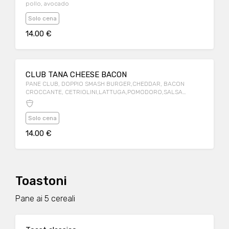
pollo, avocado
Solo cena
14.00 €
CLUB TANA CHEESE BACON
PANE CLUB, DOPPIO SMASH BURGER,CHEDDAR, BACON
CROCCANTE, CETRIOLINI,LATTUGA,POMODORO,SALSA
BURGER
Solo cena
14.00 €
Toastoni
Pane ai 5 cereali