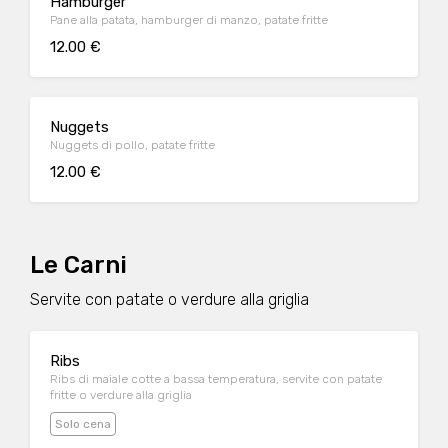
Hamburger
Pane alla patata, hamburger di manzo, patate fritte
12.00 €
Nuggets
Nuggets di pollo, patate fritte
12.00 €
Le Carni
Servite con patate o verdure alla griglia
Ribs
Ribs di maiale cotte a bassa temperatura, servite con patate
fritte o verdure alla griglia
Solo cena