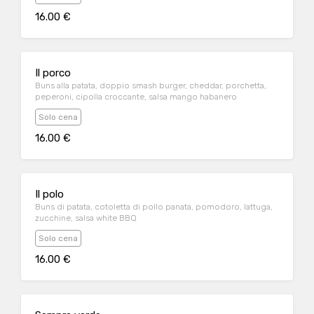
16.00 €
Il porco
Buns alla patata, doppio smash burger, cheddar, porchetta,
peperoni, cipolla croccante, salsa mango habanero
Solo cena
16.00 €
Il polo
Buns di patata, cotoletta di pollo panata, pomodoro, lattuga,
zucchine, salsa white BBQ
Solo cena
16.00 €