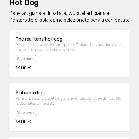
Hot Dog
Pane artigianale di patata, wurstel artigianale
Pantarotto di sola carne selezionata serviti con patate
The real tana hot dog
Pane alla patata, wurstel artigianale Pantarotto, cheddar, cipolla
croccante, mayo, ketchup, senape
Solo cena
13.00 €
Alabama dog
Pane di patata, wurstel artigianale Pantarotto, cheddar, cavolo
rosso, salsa white BBQ
Solo cena
13.00 €