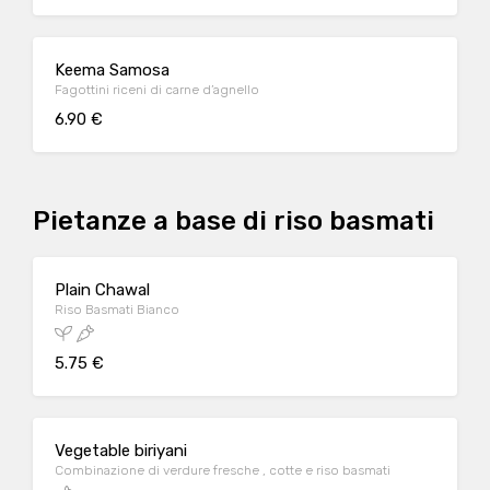
Keema Samosa
Fagottini riceni di carne d’agnello
6.90 €
Pietanze a base di riso basmati
Plain Chawal
Riso Basmati Bianco
5.75 €
Vegetable biriyani
Combinazione di verdure fresche , cotte e riso basmati