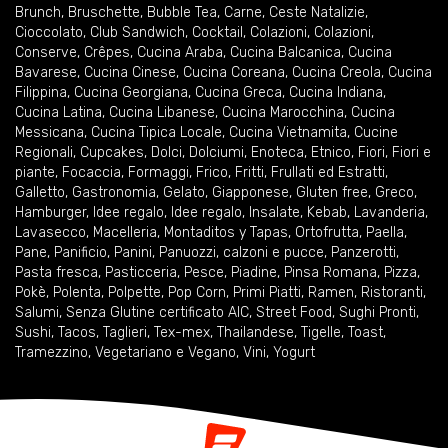
Brunch
,
Bruschette
,
Bubble Tea
,
Carne
,
Ceste Natalizie
,
Cioccolato
,
Club Sandwich
,
Cocktail
,
Colazioni
,
Colazioni
,
Conserve
,
Crêpes
,
Cucina Araba
,
Cucina Balcanica
,
Cucina
Bavarese
,
Cucina Cinese
,
Cucina Coreana
,
Cucina Creola
,
Cucina
Filippina
,
Cucina Georgiana
,
Cucina Greca
,
Cucina Indiana
,
Cucina Latina
,
Cucina Libanese
,
Cucina Marocchina
,
Cucina
Messicana
,
Cucina Tipica Locale
,
Cucina Vietnamita
,
Cucine
Regionali
,
Cupcakes
,
Dolci
,
Dolciumi
,
Enoteca
,
Etnico
,
Fiori
,
Fiori e
piante
,
Focaccia
,
Formaggi
,
Frico
,
Fritti
,
Frullati ed Estratti
,
Galletto
,
Gastronomia
,
Gelato
,
Giapponese
,
Gluten free
,
Greco
,
Hamburger
,
Idee regalo
,
Idee regalo
,
Insalate
,
Kebab
,
Lavanderia
,
Lavasecco
,
Macelleria
,
Montaditos y Tapas
,
Ortofrutta
,
Paella
,
Pane
,
Panificio
,
Panini
,
Panuozzi, calzoni e pucce
,
Panzerotti
,
Pasta fresca
,
Pasticceria
,
Pesce
,
Piadine
,
Pinsa Romana
,
Pizza
,
Pokè
,
Polenta
,
Polpette
,
Pop Corn
,
Primi Piatti
,
Ramen
,
Ristoranti
,
Salumi
,
Senza Glutine certificato AIC
,
Street Food
,
Sughi Pronti
,
Sushi
,
Tacos
,
Taglieri
,
Tex-mex
,
Thailandese
,
Tigelle
,
Toast
,
Tramezzino
,
Vegetariano e Vegano
,
Vini
,
Yogurt