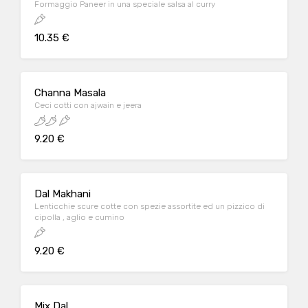
Formaggio Paneer in una speciale salsa al curry
10.35 €
Channa Masala
Ceci cotti con ajwain e jeera
9.20 €
Dal Makhani
Lenticchie scure cotte con spezie assortite ed un pizzico di
cipolla , aglio e cumino
9.20 €
Mix Dal