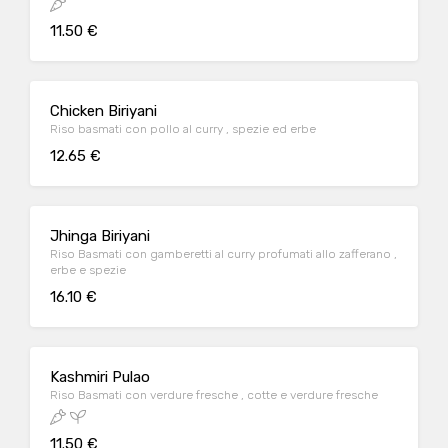
11.50 €
Chicken Biriyani
Riso basmati con pollo al curry , spezie ed erbe
12.65 €
Jhinga Biriyani
Riso Basmati con gamberetti al curry profumati allo zafferano ,
erbe e spezie
16.10 €
Kashmiri Pulao
Riso Basmati con verdure fresche , cotte e verdure fresche
11.50 €