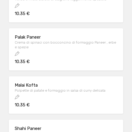
10.35 €
Palak Paneer
Crema di spinaci con bocconcino di formaggio Paneer , erbe
e spezie
10.35 €
Malai Kofta
Polpette di patate e formaggio in salsa di curry delicata
10.35 €
Shahi Paneer