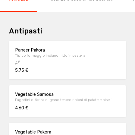
Antipasti
Paneer Pakora
Tipico formaggio indiano fritto in pastella
5.75 €
Vegetable Samosa
Fagottini di farina di grano tenero ripieni di patate e piselli
4.60 €
Vegetable Pakora