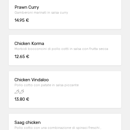
Prawn Curry
Gamberoni marinati in salsa curry
14.95 €
Chicken Korma
Morbidi bocconcini di pollo cotti in salsa con frutta secca
12.65 €
Chicken Vindaloo
Pollo cotto con patate in salsa piccante
13.80 €
Saag chicken
Pollo cotto con una combinazione di spinaci freschi ,