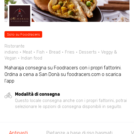
Solo su Foodracers
Ristorante
indiano
Meat
Fish
Bread
Fries
Desserts
Veggy &
Vegan
Indian food
Maharaja consegna su Foodracers con i propri fattorini.
Ordina a cena a San Donà su foodracers.com o scarica
l'app
Modalità di consegna
Questo locale consegna anche con i propri fattorini, potrai
selezionare le opzioni di consegna disponibili in seguito.
Antipasti
Pietanze a base di riso basmati
V