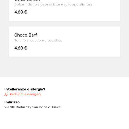
Dolce Indiano a base di latte e sciroppo alla rosa
4.60 €
Choco Barfi
Tortino al cocco e cioccolato
4.60 €
Intolleranze o allergie?
Vedi info e allergeni
Indirizzo
Via XIII Martiri 115, San Donà di Piave