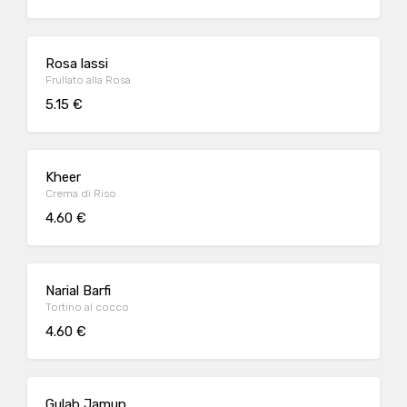
Rosa lassi
Frullato alla Rosa
5.15 €
Kheer
Crema di Riso
4.60 €
Narial Barfi
Tortino al cocco
4.60 €
Gulab Jamun