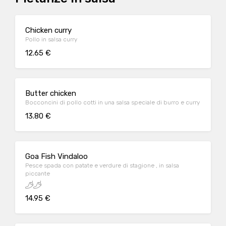
Chicken curry
Pollo in salsa curry
12.65 €
Butter chicken
Bocconcini di pollo cotti in una salsa speciale di burro e curry
13.80 €
Goa Fish Vindaloo
Pesce spada con patate e verdure di stagione , in salsa
piccante
14.95 €