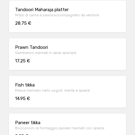
Tandoori Maharaja platter
Misto di carne e pesce accompagnato da verdure
28.75 €
Prawn Tandoori
Gamberoni marinati in salsa speciale
17.25 €
Fish tikka
Pesce marinato nello yogurt, menta e spezie
14.95 €
Paneer tikka
Bocconcini di formaggio paneer marinati con spezie