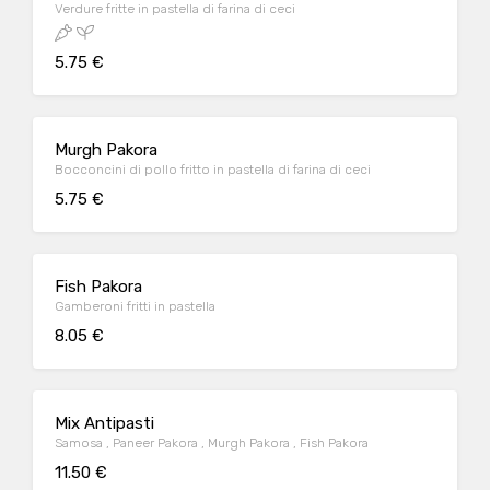
Verdure fritte in pastella di farina di ceci
5.75 €
Murgh Pakora
Bocconcini di pollo fritto in pastella di farina di ceci
5.75 €
Fish Pakora
Gamberoni fritti in pastella
8.05 €
Mix Antipasti
Samosa , Paneer Pakora , Murgh Pakora , Fish Pakora
11.50 €