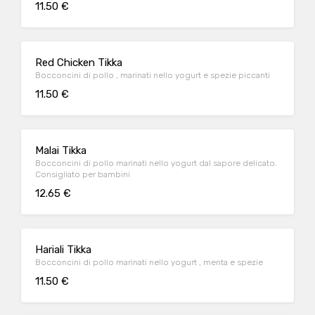
11.50 €
Red Chicken Tikka
Bocconcini di pollo , marinati nello yogurt e spezie piccanti
11.50 €
Malai Tikka
Bocconcini di pollo marinati nello yogurt dal sapore delicato.
Consigliato per bambini
12.65 €
Hariali Tikka
Bocconcini di pollo marinati nello yogurt , menta e spezie
11.50 €