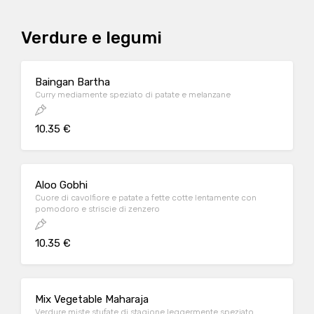
Verdure e legumi
Baingan Bartha
Curry mediamente speziato di patate e melanzane
10.35 €
Aloo Gobhi
Cuore di cavolfiore e patate a fette cotte lentamente con
pomodoro e striscie di zenzero
10.35 €
Mix Vegetable Maharaja
Verdure miste stufate di stagione leggermente speziato