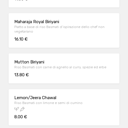
Maharaja Royal Biriyani
Piatto a base di riso Basmati d’ispirazione dello chef non
vegetariano
16.10 €
Mutton Biriyani
Riso Basmati con carne di agnello al curry, spezie ed erbe
13.80 €
Lemon/Jeera Chawal
Riso Basmati con limone e semi di cumino
8.00 €