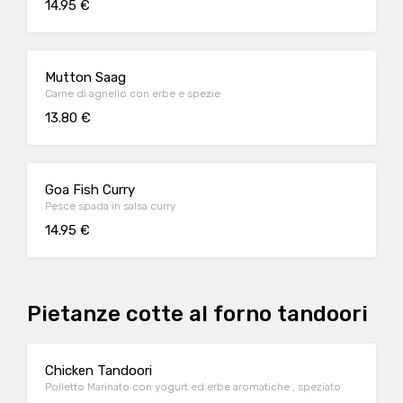
14.95 €
Mutton Saag
Carne di agnello con erbe e spezie
13.80 €
Goa Fish Curry
Pesce spada in salsa curry
14.95 €
Pietanze cotte al forno tandoori
Chicken Tandoori
Polletto Marinato con yogurt ed erbe aromatiche , speziato