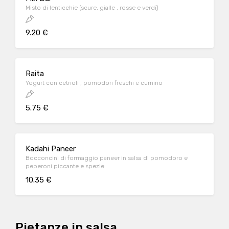
Misto di lenticchie (scure, gialle , rosse e verdi)
9.20 €
Raita
Yogurt con cetrioli , pomodori freschi e cumino
5.75 €
Kadahi Paneer
Bocconcini di formaggio paneer in salsa di pomodoro e
peperoni piccante e spezie
10.35 €
Pietanze in salsa