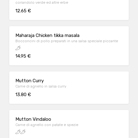
coriandolo verde ed altre erbe
12.65 €
Maharaja Chicken tikka masala
Bocconcini di pollo preparati in una salsa speciale piccante
14.95 €
Mutton Curry
Carne di agnello in salsa curry
13.80 €
Mutton Vindaloo
Carne di agnello con patate e spezie