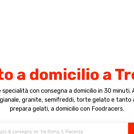
Completa il pagamento dell'ordine in [missing %{deadline} value].
o a domicilio a T
specialità con consegna a domicilio in 30 minuti. A 
ianale, granite, semifreddi, torte gelato e tanto al
prepara gelati, a domicilio con Foodracers.