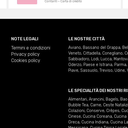
Contanti · Carta di credito
NOTE LEGALI
LE NOSTRE CITTÀ
Termini e condizioni
Aviano
,
Bassano del Grappa
,
Be
Veneto
,
Cittadella
,
Conegliano
,
C
Privacy policy
Sabbiadoro
,
Lodi
,
Lucca
,
Mantov
Cookies policy
Oderzo
,
Paese e Istrana
,
Parma
Piave
,
Sassuolo
,
Treviso
,
Udine
,
LE SPECIALITÀ DEI NOSTRI 
Alimentari
,
Arancini
,
Bagels
,
Bao
Bubble Tea
,
Carne
,
Ceste Nataliz
Colazioni
,
Conserve
,
Crêpes
,
Cuc
Cinese
,
Cucina Coreana
,
Cucina 
Greca
,
Cucina Indiana
,
Cucina La
Messicana
,
Cucina Tipica Locale