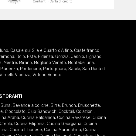
Contanti · Carta di credito
lluno
,
Casale sul Sile e Quarto d'Altino
,
Castelfranco
remona
,
Dolo
,
Este
,
Fidenza
,
Gorizia
,
Jesolo
,
Lignano
a
,
Mestre
,
Mirano
,
Mogliano Veneto
,
Montebelluna
,
,
Piacenza
,
Pordenone
,
Portogruaro
,
Sacile
,
San Donà di
Vercelli
,
Vicenza
,
Vittorio Veneto
RISTORANTI
 Buns
,
Bevande alcoliche
,
Birre
,
Brunch
,
Bruschette
,
ie
,
Cioccolato
,
Club Sandwich
,
Cocktail
,
Colazioni
,
ina Araba
,
Cucina Balcanica
,
Cucina Bavarese
,
Cucina
Creola
,
Cucina Filippina
,
Cucina Georgiana
,
Cucina
tina
,
Cucina Libanese
,
Cucina Marocchina
,
Cucina
,
Cucina Vietnamita
,
Cucine Regionali
,
Cupcakes
,
Dolci
,