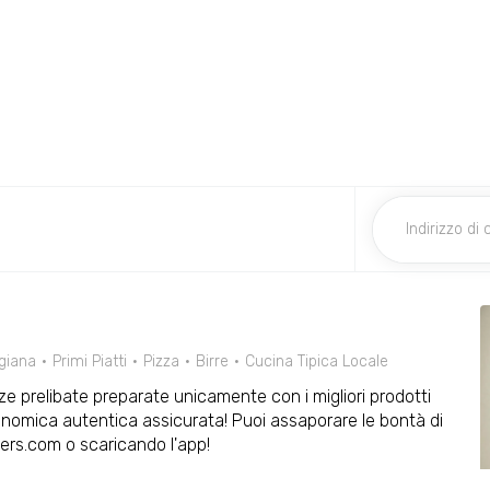
giana
Primi Piatti
Pizza
Birre
Cucina Tipica Locale
ze prelibate preparate unicamente con i migliori prodotti
tronomica autentica assicurata! Puoi assaporare le bontà di
rs.com o scaricando l'app!