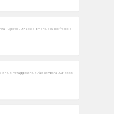
rrata Pugliese DOP, zest di limone, basilico fresco e
iciliane, olive taggiasche, bufala campana DOP dopo