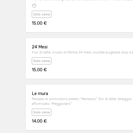
Solo cena
15.00 €
24 Mesi
Fior di latte, crudo di Parma 24 mesi, burrata pugliese dop 
Solo cena
15.00 €
Le mura
Passata di pomodoro pelato "Marrazzo", fior di latte, taleggi
affumicato "Meggiolaro"
Solo cena
14.00 €