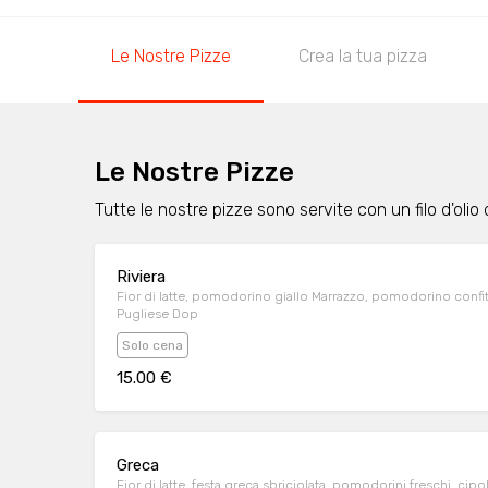
Le Nostre Pizze
Crea la tua pizza
Le Nostre Pizze
Tutte le nostre pizze sono servite con un filo d'olio 
Riviera
Fior di latte, pomodorino giallo Marrazzo, pomodorino confit
Pugliese Dop
Solo cena
15.00 €
Greca
Fior di latte, festa greca sbriciolata, pomodorini freschi, cipo