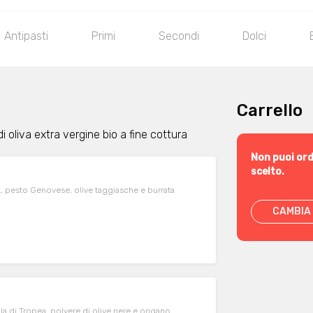
Antipasti
Primi
Secondi
Dolci
Carrello
di oliva extra vergine bio a fine cottura
Non puoi ord
scelto.
, pesto Genovese, olive taggiasche e burrata
CAMBIA 
lla di Tropea, polvere di olive nere e origano