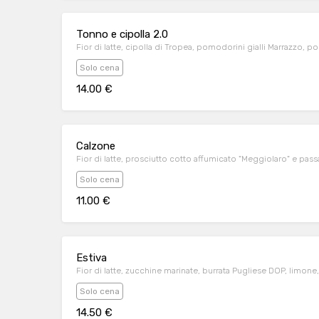
Tonno e cipolla 2.0
Fior di latte, cipolla di Tropea, pomodorini gialli Marrazzo, po
Solo cena
14.00 €
Calzone
Fior di latte, prosciutto cotto affumicato "Meggiolaro" e pa
Solo cena
11.00 €
Estiva
Fior di latte, zucchine marinate, burrata Pugliese DOP, limon
Solo cena
14.50 €