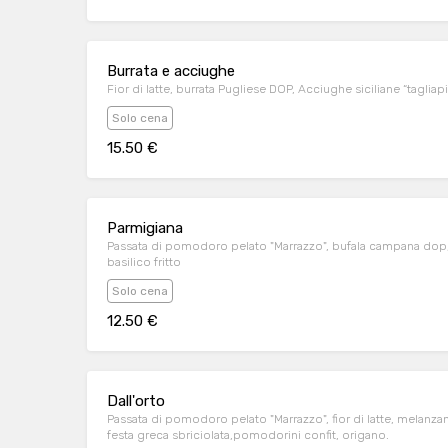
Burrata e acciughe
Fior di latte, burrata Pugliese DOP, Acciughe siciliane “tagliap
Solo cena
15.50 €
Parmigiana
Passata di pomodoro pelato "Marrazzo", bufala campana dop, 
basilico fritto
Solo cena
12.50 €
Dall'orto
Passata di pomodoro pelato "Marrazzo", fior di latte, melanzan
festa greca sbriciolata,pomodorini confit, origano.