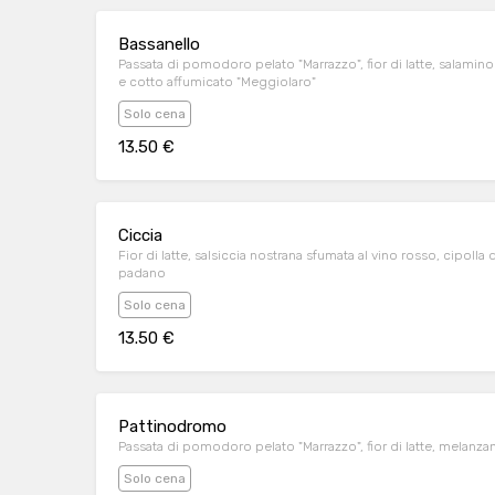
Bassanello
Passata di pomodoro pelato "Marrazzo", fior di latte, salamino 
e cotto affumicato "Meggiolaro"
Solo cena
13.50 €
Ciccia
Fior di latte, salsiccia nostrana sfumata al vino rosso, cipoll
padano
Solo cena
13.50 €
Pattinodromo
Passata di pomodoro pelato "Marrazzo", fior di latte, melanzan
Solo cena