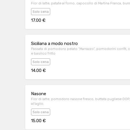
Fior di latte, patate al forno, capocollo di Martina Franca, bu
Solo cena
17.00 €
Siciliana a modo nostro
Passata di pomodoro pelato "Marrazzo", pomodorini confit, capp
e basilico fritto
Solo cena
14.00 €
Nasone
Fior di latte, pomodoro nasone fresco, buttata pugliese DOP, b
all’aglio.
Solo cena
15.00 €