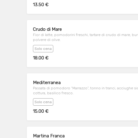
13.50 €
Crudo di Mare
Fior di latte, pomodorini freschi, tartare di crudo di mare, bu
polvere di olive.
Solo cena
18.00 €
Mediterranea
Passata di pomodoro “Marrazzo”, tonno in tranci, acciughe s
cottura, basilico fresco.
Solo cena
15.00 €
Martina Franca