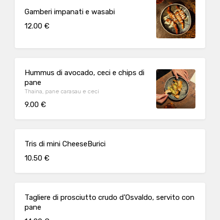
Gamberi impanati e wasabi
12.00 €
Hummus di avocado, ceci e chips di
pane
Thaina, pane carasau e ceci
9.00 €
Tris di mini CheeseBurici
10.50 €
Tagliere di prosciutto crudo d’Osvaldo, servito con
pane