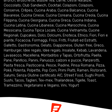
Brunch
,
Bruschette
,
Bubble Tea
,
Carne
,
Ceste Natalizie
,
Cioccolato
,
Club Sandwich
,
Cocktail
,
Colazioni
,
Colazioni
,
Conserve
,
Crêpes
,
Cucina Araba
,
Cucina Balcanica
,
Cucina
Bavarese
,
Cucina Cinese
,
Cucina Coreana
,
Cucina Creola
,
Cucina
Filippina
,
Cucina Georgiana
,
Cucina Greca
,
Cucina Indiana
,
Cucina Latina
,
Cucina Libanese
,
Cucina Marocchina
,
Cucina
Messicana
,
Cucina Tipica Locale
,
Cucina Vietnamita
,
Cucine
Regionali
,
Cupcakes
,
Dolci
,
Dolciumi
,
Enoteca
,
Etnico
,
Fiori
,
Fiori e
piante
,
Focaccia
,
Formaggi
,
Frico
,
Fritti
,
Frullati ed Estratti
,
Galletto
,
Gastronomia
,
Gelato
,
Giapponese
,
Gluten free
,
Greco
,
Hamburger
,
Idee regalo
,
Idee regalo
,
Insalate
,
Kebab
,
Lavanderia
,
Lavasecco
,
Macelleria
,
Montaditos y Tapas
,
Ortofrutta
,
Paella
,
Pane
,
Panificio
,
Panini
,
Panuozzi, calzoni e pucce
,
Panzerotti
,
Pasta fresca
,
Pasticceria
,
Pesce
,
Piadine
,
Pinsa Romana
,
Pizza
,
Pokè
,
Polenta
,
Polpette
,
Pop Corn
,
Primi Piatti
,
Ramen
,
Ristoranti
,
Salumi
,
Senza Glutine certificato AIC
,
Street Food
,
Sughi Pronti
,
Sushi
,
Tacos
,
Taglieri
,
Tex-mex
,
Thailandese
,
Tigelle
,
Toast
,
Tramezzino
,
Vegetariano e Vegano
,
Vini
,
Yogurt