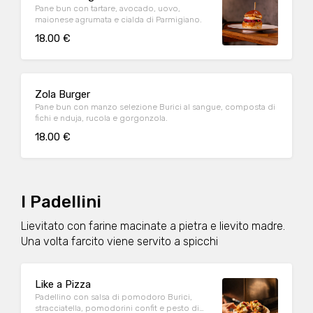
Pane bun con tartare, avocado, uovo,
maionese agrumata e cialda di Parmigiano.
18.00 €
Zola Burger
Pane bun con manzo selezione Burici al sangue, composta di
fichi e nduja, rucola e gorgonzola.
18.00 €
I Padellini
Lievitato con farine macinate a pietra e lievito madre.
Una volta farcito viene servito a spicchi
Like a Pizza
Padellino con salsa di pomodoro Burici,
stracciatella, pomodorini confit e pesto di