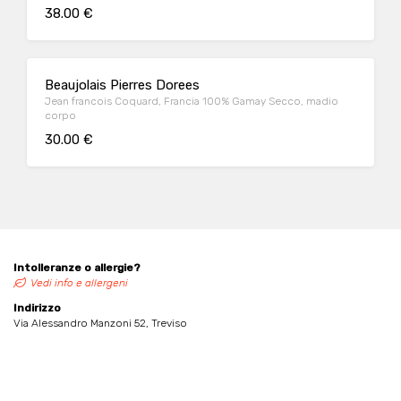
38.00 €
Beaujolais Pierres Dorees
Jean francois Coquard, Francia 100% Gamay Secco, madio
corpo
30.00 €
Intolleranze o allergie?
Vedi info e allergeni
Indirizzo
Via Alessandro Manzoni 52, Treviso