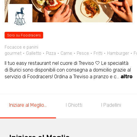
Solo su Foodracers
Focacce e panini
gourmet
Galletto
Pizza
Carne
Pesce
Fritti
Hamburger
F
Il tuo easy restaurant nel cuore di Treviso 🤍 Le specialità
di Burici sono disponibili con consegna a domicilio grazie al
servizio di Foodracers! Ordina a Treviso a pranzo e c
...
altro
Iniziare al Meglio...
I Ghiotti
I Padellini