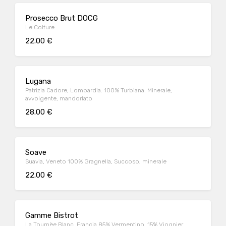
Prosecco Brut DOCG
Le Colture
22.00 €
Lugana
Patrizia Cadore, Lombardia. 100% Turbiana. Minerale,
avvolgente, mandorlato
28.00 €
Soave
Suavia, Veneto 100% Gragnella, Succoso, minerale
22.00 €
Gamme Bistrot
La Tournèe Blanc. Francia 85% Vermentino, 15% Viognier,