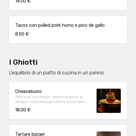
14.00 €
Tacos con pulled pork humo e pico de gallo
8.50 €
I Ghiotti
L'equilibrio di un piatto di cucina in un panino
Cheeseburici
Pane bun con manzo selezione Burici al
sangue, maionese agrodolce, bacon jam,
cheddar e lattuga.
18.00 €
Tartare burger