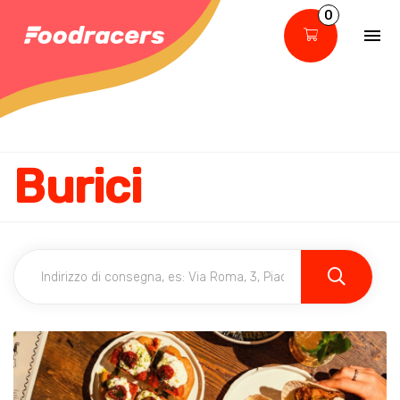
0
Burici