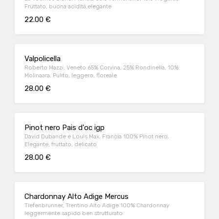
Fruttato, buona acidità,elegante
22.00 €
Valpolicella
Roberto Mazzi, Veneto 65% Corvina, 25% Rondinella, 10%
Molinaara. Pulito, leggero, floreale
28.00 €
Pinot nero Pais d'oc igp
David Dubande e Louis Max, Francia 100% Pinot nero.
Elegante, fruttato, delicato
28.00 €
Chardonnay Alto Adige Mercus
Tiefenbrunner, Trentino Alto Adige 100% Chardonnay
leggermente sapido ben strutturato