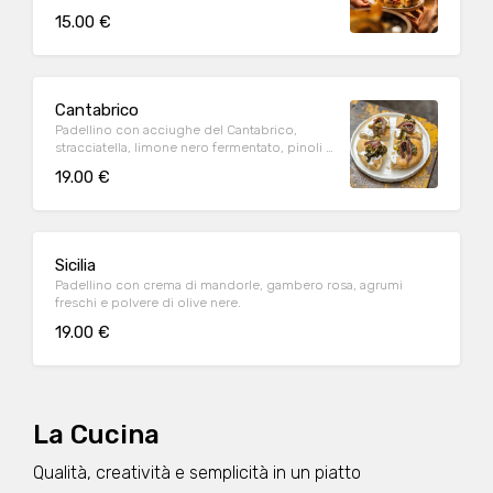
basilico.
15.00 €
Cantabrico
Padellino con acciughe del Cantabrico,
stracciatella, limone nero fermentato, pinoli e
scarola.
19.00 €
Sicilia
Padellino con crema di mandorle, gambero rosa, agrumi
freschi e polvere di olive nere.
19.00 €
La Cucina
Qualità, creatività e semplicità in un piatto