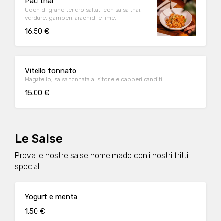
Pad thai
Udon di grano tenero saltati con salsa thai,
verdure, gamberi, arachidi e lime.
16.50 €
Vitello tonnato
Magatello, salsa tonnata al sifone e capperi canditi.
15.00 €
Le Salse
Prova le nostre salse home made con i nostri fritti
speciali
Yogurt e menta
1.50 €