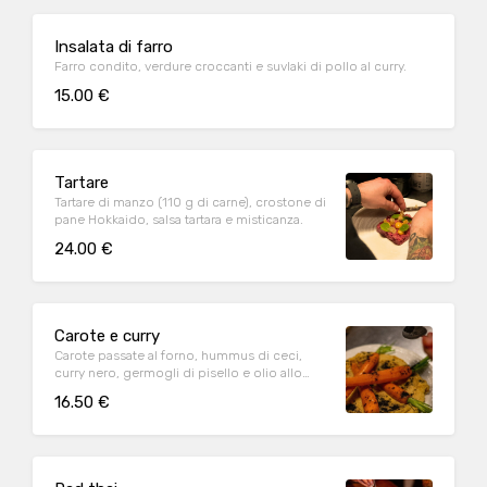
Insalata di farro
Farro condito, verdure croccanti e suvlaki di pollo al curry.
15.00 €
Tartare
Tartare di manzo (110 g di carne), crostone di
pane Hokkaido, salsa tartara e misticanza.
24.00 €
Carote e curry
Carote passate al forno, hummus di ceci,
curry nero, germogli di pisello e olio allo
zenzero.
16.50 €