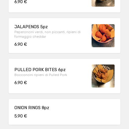
6.90 €
JALAPENOS 5pz
Peperoncini verdi, non piccanti, ripieni di
formaggio cheddar
6.90 €
PULLED PORK BITES 6pz
Bocconcini ripieni di Pulled Pork
6.90 €
ONION RINGS 8pz
5.90 €