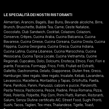
LE SPECIALITÀ DEI NOSTRI RISTORANTI
Alimentari
,
Arancini
,
Bagels
,
Bao Buns
,
Bevande alcoliche
,
Birre
,
Brunch
,
Bruschette
,
Bubble Tea
,
Carne
,
Ceste Natalizie
,
Cioccolato
,
Club Sandwich
,
Cocktail
,
Colazioni
,
Colazioni
,
Conserve
,
Crêpes
,
Cucina Araba
,
Cucina Balcanica
,
Cucina
Bavarese
,
Cucina Cinese
,
Cucina Coreana
,
Cucina Creola
,
Cucina
Filippina
,
Cucina Georgiana
,
Cucina Greca
,
Cucina Indiana
,
Cucina Latina
,
Cucina Libanese
,
Cucina Marocchina
,
Cucina
Messicana
,
Cucina Tipica Locale
,
Cucina Vietnamita
,
Cucine
Regionali
,
Cupcakes
,
Dolci
,
Dolciumi
,
Enoteca
,
Etnico
,
Fiori
,
Fiori e
piante
,
Focaccia
,
Formaggi
,
Frico
,
Fritti
,
Frullati ed Estratti
,
Galletto
,
Gastronomia
,
Gelato
,
Giapponese
,
Gluten free
,
Greco
,
Hamburger
,
Idee regalo
,
Idee regalo
,
Insalate
,
Kebab
,
Lavanderia
,
Lavasecco
,
Macelleria
,
Montaditos y Tapas
,
Ortofrutta
,
Paella
,
Pane
,
Panificio
,
Panini
,
Panuozzi, calzoni e pucce
,
Panzerotti
,
Pasta fresca
,
Pasticceria
,
Pesce
,
Piadine
,
Pinsa Romana
,
Pizza
,
Pokè
,
Polenta
,
Polpette
,
Pop Corn
,
Primi Piatti
,
Ramen
,
Ristoranti
,
Salumi
,
Senza Glutine certificato AIC
,
Street Food
,
Sughi Pronti
,
Sushi
,
Tacos
,
Taglieri
,
Tex-mex
,
Thailandese
,
Tigelle
,
Toast
,