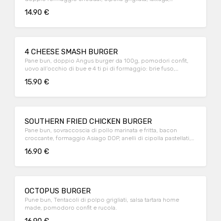
pomodoro confit e salsa ketchup.
14.90 €
4 CHEESE SMASH BURGER
Pane bun, doppio Angus burger da 100g, pomodori confit,
uovo all’occhio di bue e 4 ti pi di formaggio: brie fuso,
provola affumicata, cheddar e pecorino Romano grattugiato
15.90 €
SOUTHERN FRIED CHICKEN BURGER
Pane bun, sovraccoscia di pollo marinata e fritta, bacon
croccante, formaggio Asiago DOP, anelli di cipolla pastellati,
lattuga e guacamole home made.
16.90 €
OCTOPUS BURGER
Pune bun, Tentacoli di polpo grigliati, salsa tartara home
made, pomodoro confit e rucola.