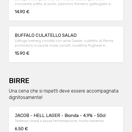
croccante, petto di pollo, pecorino Romano grattugiato e
crostini aromatizzati.
14.90 €
BUFFALO CULATELLO SALAD
Lattuga iceberg condita con salsa Caesar, culatello di Parma,
pomodoro e cipolla rossa conditi, burattina Pugliese e
crostini aromatizzati.
15.90 €
BIRRE
Una cena che si rispetti deve essere accompagnata
dignitosamente!
JACOB - HELL LAGER - Bionda - 4,9% - 50cl
Tedesca chiara a bassa fermentazione, molto beverina
6.50 €