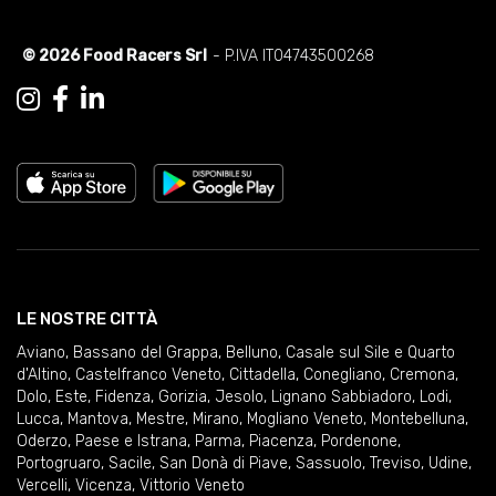
© 2026 Food Racers Srl
- P.IVA IT04743500268
LE NOSTRE CITTÀ
Aviano
,
Bassano del Grappa
,
Belluno
,
Casale sul Sile e Quarto
d'Altino
,
Castelfranco Veneto
,
Cittadella
,
Conegliano
,
Cremona
,
Dolo
,
Este
,
Fidenza
,
Gorizia
,
Jesolo
,
Lignano Sabbiadoro
,
Lodi
,
Lucca
,
Mantova
,
Mestre
,
Mirano
,
Mogliano Veneto
,
Montebelluna
,
Oderzo
,
Paese e Istrana
,
Parma
,
Piacenza
,
Pordenone
,
Portogruaro
,
Sacile
,
San Donà di Piave
,
Sassuolo
,
Treviso
,
Udine
,
Vercelli
,
Vicenza
,
Vittorio Veneto