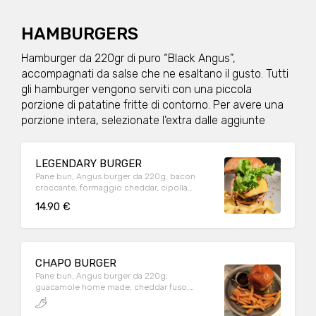
HAMBURGERS
Hamburger da 220gr di puro “Black Angus”,
accompagnati da salse che ne esaltano il gusto. Tutti
gli hamburger vengono serviti con una piccola
porzione di patatine fritte di contorno. Per avere una
porzione intera, selezionate l'extra dalle aggiunte
LEGENDARY BURGER
Pane bun, Angus burger da 220g, bacon
croccante, formaggio cheddar, cipolla
grigliata, cetriolini, lattuga e salsa BBQ.
14.90 €
CHAPO BURGER
Pane bun, Angus burger da 220g,
guacamole home made, cheddar fuso,
tabasco al jalapeno, cipolla grigliata,
peperoni grigliati e sbriciolata di nachos.