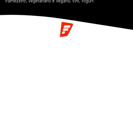
Tramezzino
,
Vegetariano e Vegano
,
Vini
,
Yogurt