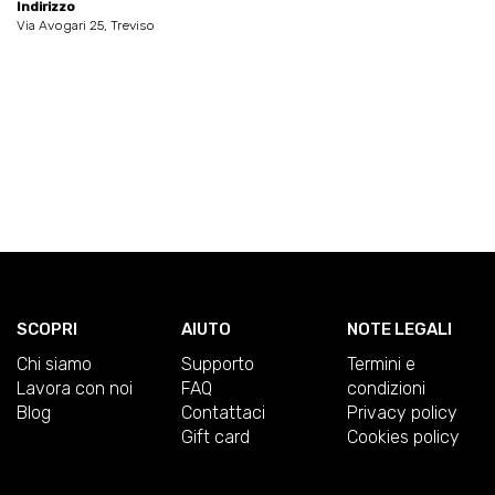
Indirizzo
Via Avogari 25, Treviso
SCOPRI
AIUTO
NOTE LEGALI
Chi siamo
Supporto
Termini e
Lavora con noi
FAQ
condizioni
Blog
Contattaci
Privacy policy
Gift card
Cookies policy