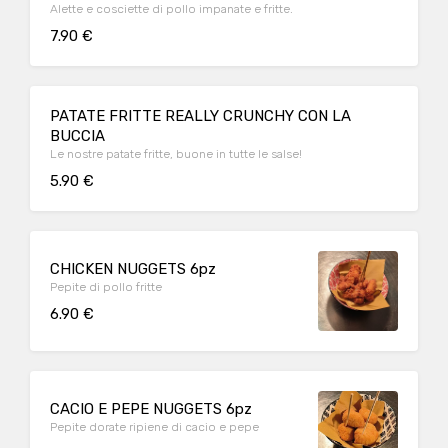
Alette e cosciette di pollo impanate e fritte.
7.90 €
PATATE FRITTE REALLY CRUNCHY CON LA
BUCCIA
Le nostre patate fritte, buone in tutte le salse!
5.90 €
CHICKEN NUGGETS 6pz
Pepite di pollo fritte
6.90 €
CACIO E PEPE NUGGETS 6pz
Pepite dorate ripiene di cacio e pepe