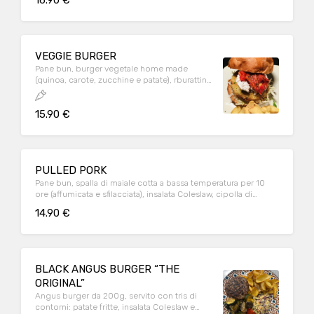
16.90 €
VEGGIE BURGER
Pane bun, burger vegetale home made
(quinoa, carote, zucchine e patate), rburattina
Pugliese, pomodori confit, verdure miste
spadellate.
15.90 €
PULLED PORK
Pane bun, spalla di maiale cotta a bassa temperatura per 10
ore (affumicata e sfilacciata), insalata Coleslaw, cipolla di
Tropea e salsa BBQ.
14.90 €
BLACK ANGUS BURGER “THE
ORIGINAL”
Angus burger da 200g, servito con tris di
contorni: patate fritte, insalata Coleslaw e