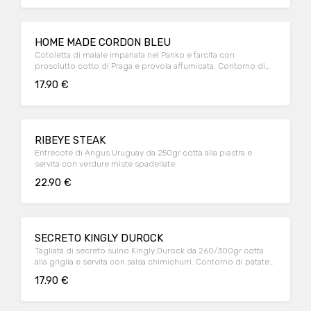
HOME MADE CORDON BLEU
Cotoletta di maiale impanata nel Panko e farcita con
prosciutto cotto di Praga e provola affumicata. Contorno di
patate fritte super crunchy con la buccia.
17.90 €
RIBEYE STEAK
Entrecote di Angus Uruguay da 250gr cotta alla piastra e
servita con verdure miste spadellate.
22.90 €
SECRETO KINGLY DUROCK
Tagliata di secreto suino Kingly Durock da 260/300gr cotta
alla griglia e servita con salsa chimichurri. Contorno di patate
fritte really crunchy con la buccia.
17.90 €