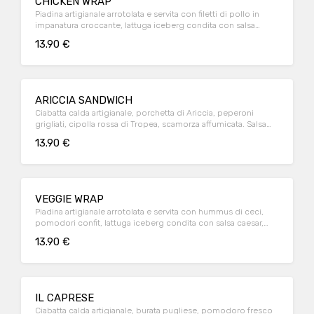
CHICKEN WRAP
Piadina artigianale arrotolata e servita con filetti di pollo in
impanatura croccante, lattuga iceberg condita con salsa
ceaser, scaglie di Pecorino Romano e pomodori confit.
13.90 €
ARICCIA SANDWICH
Ciabatta calda artigianale, porchetta di Ariccia, peperoni
grigliati, cipolla rossa di Tropea, scamorza affumicata. Salsa
rosa a parte.
13.90 €
VEGGIE WRAP
Piadina artigianale arrotolata e servita con hummus di ceci,
pomodori confit, lattuga iceberg condita con salsa caesar,
cotoletta di melanzana e pecorino romano.
13.90 €
IL CAPRESE
Ciabatta calda artigianale, burata pugliese, pomodoro fresco