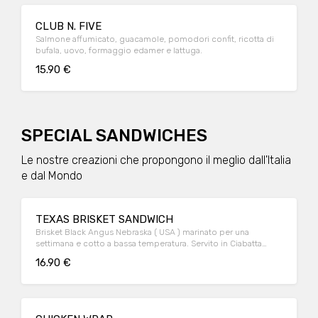
CLUB N. FIVE
Salmone affumicato, guacamole, pomodori confit, ricotta di
bufala, uovo, formaggio edamer e lattuga.
15.90 €
SPECIAL SANDWICHES
Le nostre creazioni che propongono il meglio dall'Italia
e dal Mondo
TEXAS BRISKET SANDWICH
Brisket Black Angus Nebraska ( USA ) marinato per una
settimana e cotto a bassa temperatura. Servito in Ciabatta
calda artigianale con insalata Coleslaw, senape al miele e
16.90 €
cetriolini.