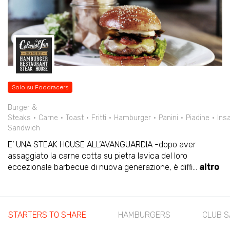
Solo su Foodracers
Burger &
Steaks
Carne
Toast
Fritti
Hamburger
Panini
Piadine
Ins
Sandwich
E’ UNA STEAK HOUSE ALL’AVANGUARDIA -dopo aver
assaggiato la carne cotta su pietra lavica del loro
eccezionale barbecue di nuova generazione, è diffi
...
altro
STARTERS TO SHARE
HAMBURGERS
CLUB 