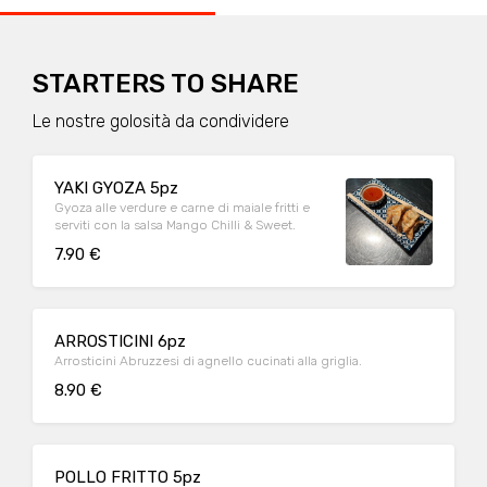
STARTERS TO SHARE
Le nostre golosità da condividere
YAKI GYOZA 5pz
Gyoza alle verdure e carne di maiale fritti e
serviti con la salsa Mango Chilli & Sweet.
7.90 €
ARROSTICINI 6pz
Arrosticini Abruzzesi di agnello cucinati alla griglia.
8.90 €
POLLO FRITTO 5pz