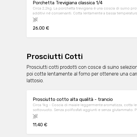
Porchetta Trevigiana classica 1/4
Circa 2,2kg. La porchetta trevigiana è una coscia di suino pr
additivi né conservanti. Cotta lentamente a bassa temperatura,
gusto dell’arrosto. Senza polifosfati e nitriti aggiunti. Non co
26.00 €
Prosciutti Cotti
Prosciutti cotti prodotti con cosce di suino selezio
poi cotte lentamente al forno per ottenere una car
lattosio.
Prosciutto cotto alta qualità - trancio
Circa 1kg - Coscia di maiale leggermente aromatizza, cotta 
sottovuoto. Senza polifosfati aggiunti e senza glutammato. Per
11.40 €