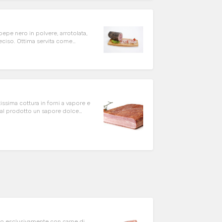
pepe nero in polvere, arrotolata,
deciso. Ottima servita come
tissima cottura in forni a vapore e
o al prodotto un sapore dolce
ome aggiunta gustosa in un primo.
tto esclusivamente con carne di