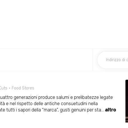
Cuts
Food Stores
quattro generazioni produce salumi e prelibatezze legate
lità e nel rispetto delle antiche consuetudini nella
e tutti i sapori della “marca”, gusti genuini per sta
...
altro