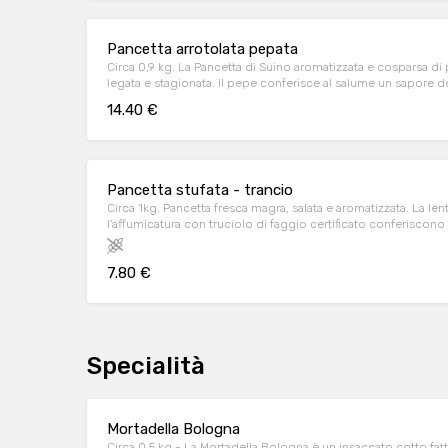
Pancetta arrotolata pepata
Circa 0,9 kg. La Pancetta di Suino aromatizzata e cosparsa di 
legata e stagionata. Il pepe conferisce al salume un sapore 
antipasto o gustato su una fetta di pane tostato.
14.40 €
Pancetta stufata - trancio
Circa 1kg. Pancetta fresca magra, salata e aromatizzata. La len
l’affumicatura con truciolo di faggio certificato conferiscon
inconfondibile. Ideale come salume e in club sandwich, o c
7.80 €
Specialità
Mortadella Bologna
Circa 0,5 kg - La Mortadella Bologna è un insaccato cotto fa