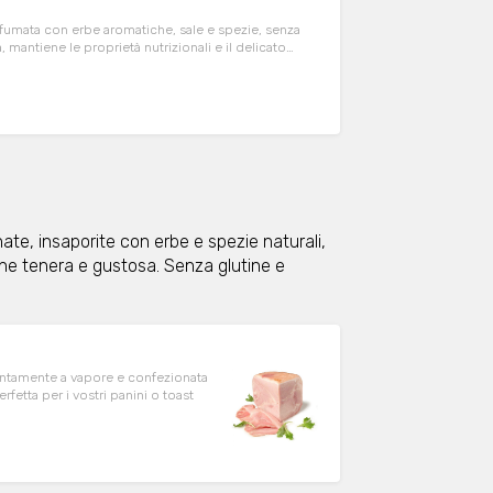
ofumata con erbe aromatiche, sale e spezie, senza
 mantiene le proprietà nutrizionali e il delicato
ntiene lattosio
nate, insaporite con erbe e spezie naturali,
ne tenera e gustosa. Senza glutine e
lentamente a vapore e confezionata
fetta per i vostri panini o toast