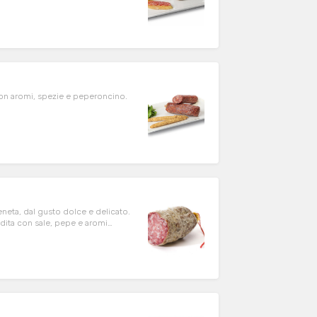
con aromi, spezie e peperoncino.
eneta, dal gusto dolce e delicato.
dita con sale, pepe e aromi
 e un sapore pieno ma mai
a da alimentari. Togliere il
osio.