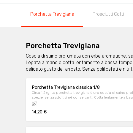
Porchetta Trevigiana
Prosciutti Cotti
Porchetta Trevigiana
Coscia di suino profumata con erbe aromatiche, sal
Legata a mano e cotta lentamente a bassa temperatu
delicato gusto dell’arrosto. Senza polifosfati e nitrit
Porchetta Trevigiana classica 1/8
Circa 1,2kg. La porchetta trevigiana è una coscia di suino pr
spezie, senza additivi né conservanti. Cotta lentamente a ba
proprietà nutrizionali e il delicato gusto dell’arrosto. Senza pol
contiene lattosio
14.20 €