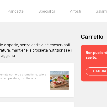
Pancette
Specialità
Arrosti
Salam
Carrello
e e spezie, senza additivi né conservanti.
ra, mantiene le proprietà nutrizionali e il
Non puoi ord
i aggiunti.
scelto.
CAMBIA 
ofumata con erbe aromatiche, sale e
ssa temperatura, mantiene le
ifosfati e nitriti aggiunti. Non