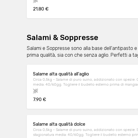
21.80 €
Salami & Soppresse
Salami e Soppresse sono alla base dell'antipasto e 
prima qualità, sia con che senza aglio. Perfetti a tag
Salame alta qualità all'aglio
Circa 0,5kg - Salame di puro suino, addizionato con spezie. Con aglio. Periodo di stagionatura
media: 40/60gg. Togliere il budello esterno prima di mangia
7.90 €
Salame alta qualità dolce
Circa 0,5kg - Salame di puro suino, addizionato con spezie. Senza aglio. Periodo di
stagionatura media: 40/60gg. Togliere il budello esterno pri