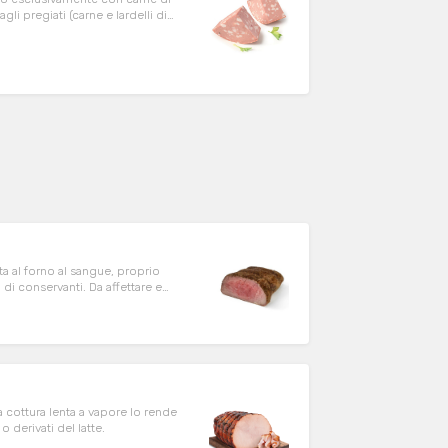
i pregiati (carne e lardelli di
 una pasta fine. La cottura,
risce alla Mortadella Bologna il
Da Pian è priva di glutine e
ta al forno al sangue, proprio
di conservanti. Da affettare e
za lattosio e glutine.
a cottura lenta a vapore lo rende
 derivati del latte.