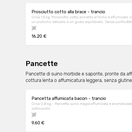
Prosciutto cotto alla brace - trancio
Circa 1,5 kg. Prosciutto cotto arrostito al forno e affumicato 
un profumo delicato e un gusto equilibrato. Senza polifosfati a
16.20 €
Pancette
Pancette di suino morbide e saporite, pronte da af
cottura lenta o affumicatura leggera, senza glutine 
Pancetta affumicata bacon - trancio
Circa 0,8 kg - Pancetta suino magra affumicata e aromatizzata
sottovuoto.
9.60 €