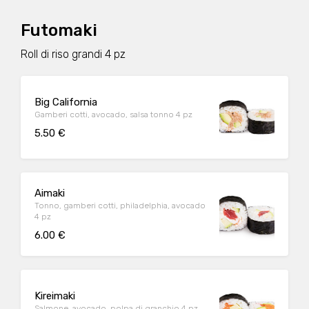
Futomaki
Roll di riso grandi 4 pz
Big California
Gamberi cotti, avocado, salsa tonno 4 pz
5.50 €
Aimaki
Tonno, gamberi cotti, philadelphia, avocado
4 pz
6.00 €
Kireimaki
Salmone, avocado, polpa di granchio 4 pz