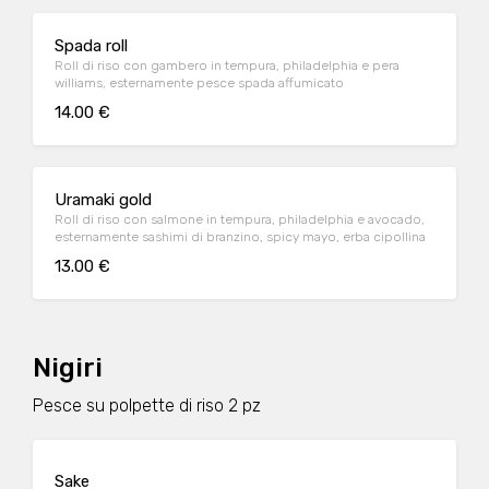
Spada roll
Roll di riso con gambero in tempura, philadelphia e pera
williams, esternamente pesce spada affumicato
14.00 €
Uramaki gold
Roll di riso con salmone in tempura, philadelphia e avocado,
esternamente sashimi di branzino, spicy mayo, erba cipollina
13.00 €
Nigiri
Pesce su polpette di riso 2 pz
Sake