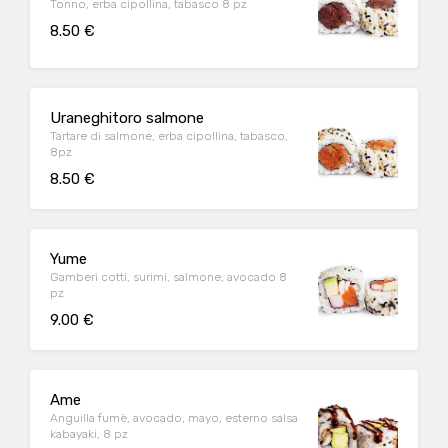
Tonno, erba cipollina, tabasco 8 pz
8.50 €
Uraneghitoro salmone
Tartare di salmone, erba cipollina, tabasco,
8pz
8.50 €
Yume
Gamberi cotti, surimi, salmone, avocado 8
pz
9.00 €
Ame
Anguilla fumè, avocado, mayo, esterno salsa
kabayaki, 8 pz