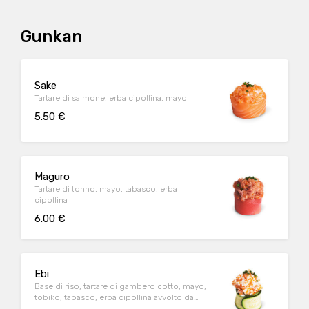
Gunkan
Sake
Tartare di salmone, erba cipollina, mayo
5.50 €
Maguro
Tartare di tonno, mayo, tabasco, erba
cipollina
6.00 €
Ebi
Base di riso, tartare di gambero cotto, mayo,
tobiko, tabasco, erba cipollina avvolto da
zucchina