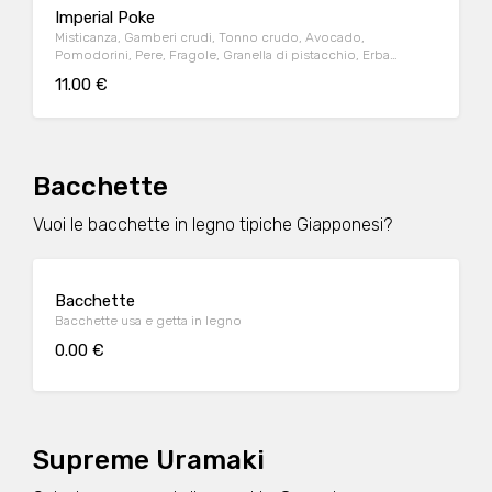
Imperial Poke
Misticanza, Gamberi crudi, Tonno crudo, Avocado,
Pomodorini, Pere, Fragole, Granella di pistacchio, Erba
cipollina, Philadelphia, Maionese al wasabi
11.00 €
Bacchette
Vuoi le bacchette in legno tipiche Giapponesi?
Bacchette
Bacchette usa e getta in legno
0.00 €
Supreme Uramaki