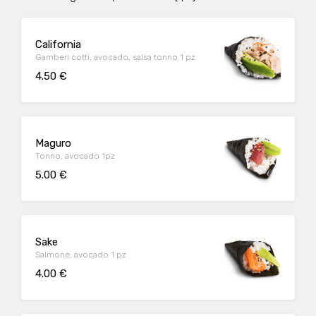
California
Gamberi cotti, avocado, salsa tonno 1 pz
4.50 €
Maguro
Tonno, avocado 1pz
5.00 €
Sake
Salmone, avocado 1 pz
4.00 €