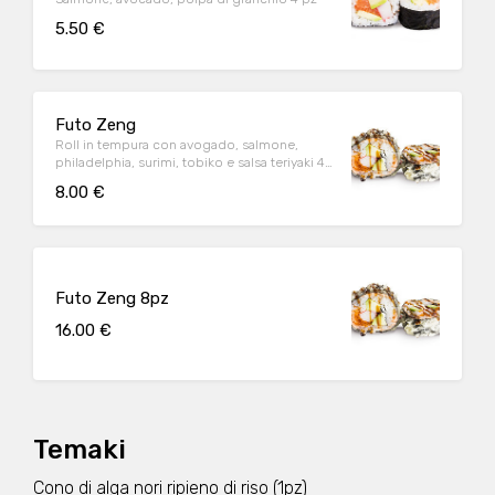
5.50 €
Futo Zeng
Roll in tempura con avogado, salmone,
philadelphia, surimi, tobiko e salsa teriyaki 4
pz
8.00 €
Futo Zeng 8pz
16.00 €
Temaki
Cono di alga nori ripieno di riso (1pz)