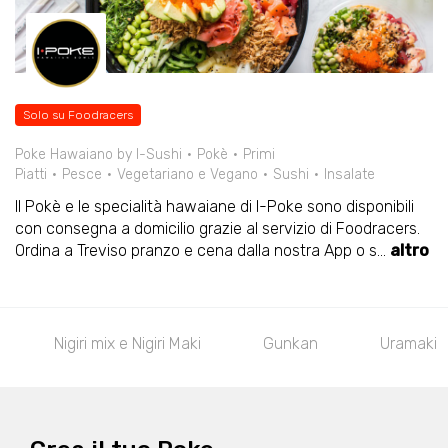
Solo su Foodracers
Poke Hawaiano by I-Sushi
Pokè
Primi
Piatti
Pesce
Vegetariano e Vegano
Sushi
Insalate
Il Pokè e le specialità hawaiane di I-Poke sono disponibili
con consegna a domicilio grazie al servizio di Foodracers.
Ordina a Treviso pranzo e cena dalla nostra App o s
...
altro
Nigiri mix e Nigiri Maki
Gunkan
Uramaki