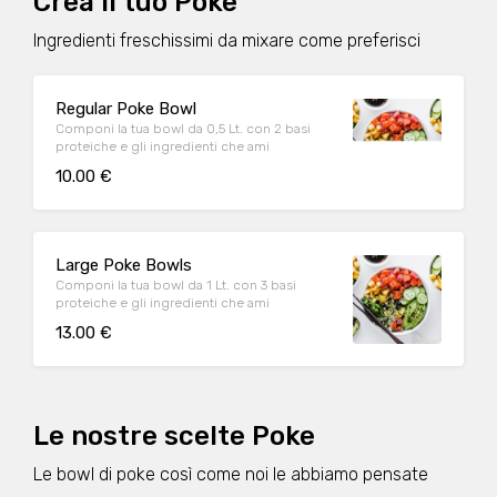
Crea il tuo Poke
Ingredienti freschissimi da mixare come preferisci
Regular Poke Bowl
Componi la tua bowl da 0,5 Lt. con 2 basi
proteiche e gli ingredienti che ami
10.00 €
Large Poke Bowls
Componi la tua bowl da 1 Lt. con 3 basi
proteiche e gli ingredienti che ami
13.00 €
Le nostre scelte Poke
Le bowl di poke così come noi le abbiamo pensate