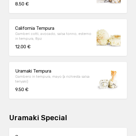
8.50 €
California Tempura
Gamberi cotti, avocado, salsa tonno, esterno
in tempura, 8pz
12.00 €
Uramaki Tempura
Gambero in tempura, mayo (a richiesta salsa
teriyaki)
9.50 €
Uramaki Special