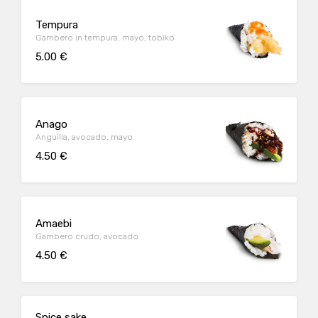
Tempura
Gambero in tempura, mayo, tobiko
5.00 €
Anago
Anguilla, avocado, mayo
4.50 €
Amaebi
Gambero crudo, avocado
4.50 €
Spice sake