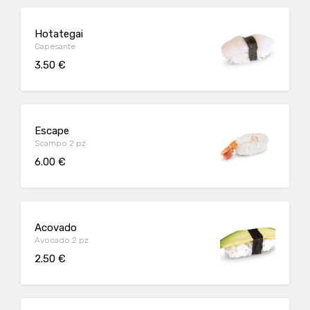
Hotategai
Capesante
3.50 €
Escape
Scampo 2 pz
6.00 €
Acovado
Avocado 2 pz
2.50 €