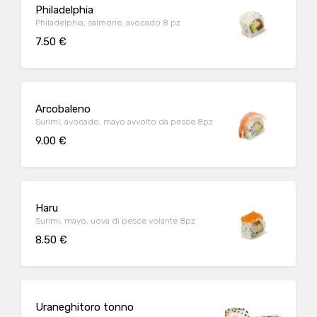
Philadelphia
Philadelphia, salmone, avocado 8 pz
7.50 €
Arcobaleno
Surimi, avocado, mayo avvolto da pesce 8pz
9.00 €
Haru
Surimi, mayo, uova di pesce volante 8pz
8.50 €
Uraneghitoro tonno