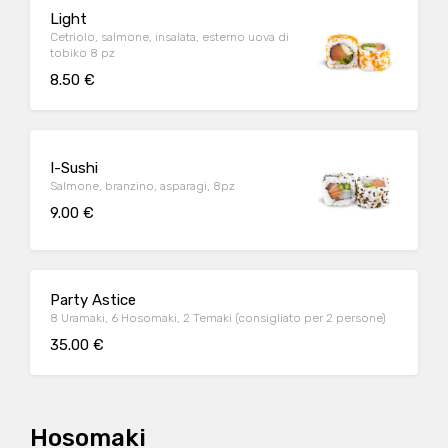
Light
Cetriolo, salmone, insalata, esterno uova di
tobiko 8 pz
8.50 €
I-Sushi
Salmone, branzino, asparagi, 8pz
9.00 €
Party Astice
8 Uramaki, 6 Hosomaki, 2 Temaki (consigliato per 2 persone)
35.00 €
Hosomaki