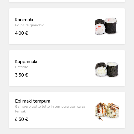
Kanimaki
Polpa di granchio
4.00 €
Kappamaki
Cetriolo
3.50 €
Ebi maki tempura
Gambero cotto tutto in tempura con salsa
teriyaki
6.50 €