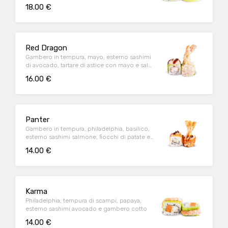
18.00 €
Red Dragon
Gambero in tempura, mayo, esterno sashimi
di avocado, tartare di astice con mayo e salsa
teriyaki
16.00 €
Panter
Gambero in tempura, philadelphia, basilico,
esterno sashimi salmone, fiocchi di patate e
salsa teriyaki
14.00 €
Karma
Philadelphia, tempura di scampi, papaya,
esterno sashimi avocado e gambero cotto
14.00 €