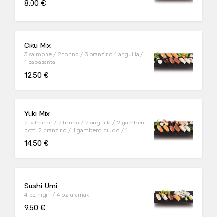
8.00 €
Ciku Mix
3 salmone / 2 tonno / 3 branzino 1 anguilla /
1 capasanta
12.50 €
Yuki Mix
2 salmone / 2 tonno / 2 anguilla / 2 gamberi
cotti 2 branzino / 1 gambero crudo / 1
capasanta
14.50 €
Sushi Umi
4 pz nigiri / 4 pz uramaki
9.50 €