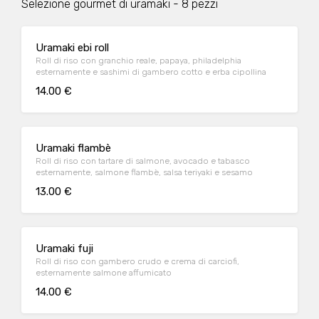
Selezione gourmet di uramaki - 8 pezzi
Uramaki ebi roll
Roll di riso con granchio reale, papaya, philadelphia
esternamente e sashimi di gambero cotto e erba cipollina
14.00 €
Uramaki flambè
Roll di riso con tartare di salmone, avocado e tabasco
esternamente, salmone flambè, salsa teriyaki e sesamo
13.00 €
Uramaki fuji
Roll di riso con gambero crudo e crema di carciofi,
esternamente salmone affumicato
14.00 €