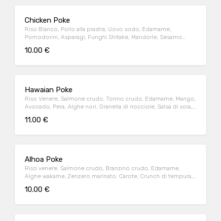
Chicken Poke
Riso Bianco, Pollo alla piastra, Uovo sodo, Edamame,
Pomodorini, Asparagi, Funghi Shitake, Mandorle, Sesamo
nero, Salsa Teryiaki, Philadelphia
10.00 €
Hawaian Poke
Riso Venere, Salmone crudo, Tonno crudo, Edamame, Mango,
Avocado, Pera, Alghe nori, Granella di nocciole, Salsa di soia,
Maionese al wasabi
11.00 €
Alhoa Poke
Riso venere, Salmone crudo, Branzino crudo, Edamame,
Alghe wakame, Zenzero marinato, Carote, Crunch di tempura,
Sesamo nero, Salsa di soia, Maionese Teriyaky al tabasco
10.00 €