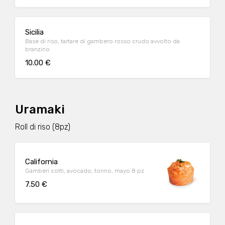
Sicilia
Base di riso, tartare di gambero rosso crudo avvolto da
branzino
10.00 €
Uramaki
Roll di riso (8pz)
California
Gamberi cotti, avocado, tonno, mayo 8 pz
7.50 €