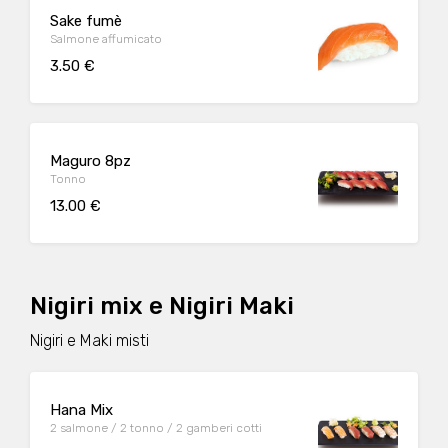
Sake fumè
Salmone affumicato
3.50 €
Maguro 8pz
Tonno
13.00 €
Nigiri mix e Nigiri Maki
Nigiri e Maki misti
Hana Mix
2 salmone / 2 tonno / 2 gamberi cotti