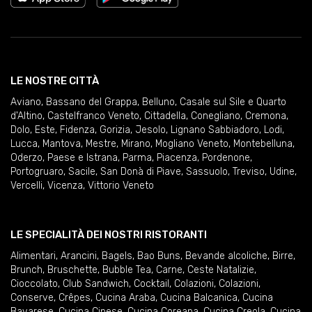
LE NOSTRE CITTÀ
Aviano
,
Bassano del Grappa
,
Belluno
,
Casale sul Sile e Quarto
d'Altino
,
Castelfranco Veneto
,
Cittadella
,
Conegliano
,
Cremona
,
Dolo
,
Este
,
Fidenza
,
Gorizia
,
Jesolo
,
Lignano Sabbiadoro
,
Lodi
,
Lucca
,
Mantova
,
Mestre
,
Mirano
,
Mogliano Veneto
,
Montebelluna
,
Oderzo
,
Paese e Istrana
,
Parma
,
Piacenza
,
Pordenone
,
Portogruaro
,
Sacile
,
San Donà di Piave
,
Sassuolo
,
Treviso
,
Udine
,
Vercelli
,
Vicenza
,
Vittorio Veneto
LE SPECIALITÀ DEI NOSTRI RISTORANTI
Alimentari
,
Arancini
,
Bagels
,
Bao Buns
,
Bevande alcoliche
,
Birre
,
Brunch
,
Bruschette
,
Bubble Tea
,
Carne
,
Ceste Natalizie
,
Cioccolato
,
Club Sandwich
,
Cocktail
,
Colazioni
,
Colazioni
,
Conserve
,
Crêpes
,
Cucina Araba
,
Cucina Balcanica
,
Cucina
Bavarese
,
Cucina Cinese
,
Cucina Coreana
,
Cucina Creola
,
Cucina