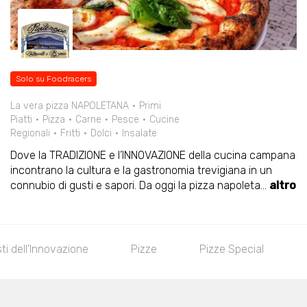
Solo su Foodracers
La vera pizza NAPOLETANA
Primi
Piatti
Pizza
Carne
Pesce
Cucine
Regionali
Fritti
Dolci
Insalate
Dove la TRADIZIONE e l’INNOVAZIONE della cucina campana
incontrano la cultura e la gastronomia trevigiana in un
connubio di gusti e sapori. Da oggi la pizza napoleta
...
altro
 dell'Innovazione
Pizze
Pizze Special
Pi