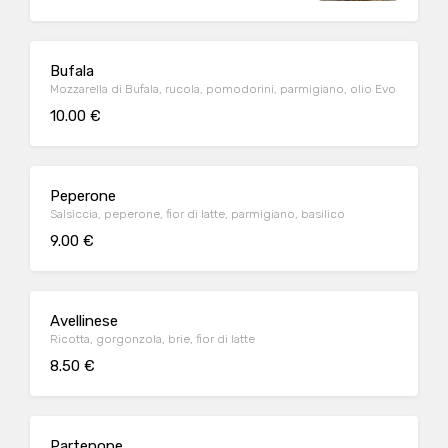
Bufala
Mozzarella di Bufala, rucola, pomodorini, parmigiano, olio Evo
10.00 €
Peperone
Salsiccia, peperone, fior di latte, parmigiano, basilico
9.00 €
Avellinese
Ricotta, gorgonzola, brie, fior di latte
8.50 €
Partenope