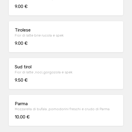
9.00 €
Tirolese
Fior di latte brie rucola e spek
9.00 €
Sud tirol
Fior di latte ,noci,gorgozola e spek
9.50 €
Parma
Mozzarella di bufala ,pomodorini freschi e crudo di Parma
10.00 €