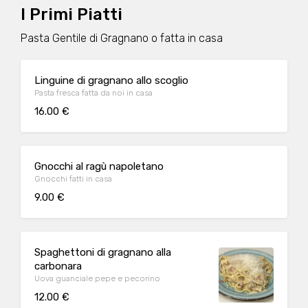
I Primi Piatti
Pasta Gentile di Gragnano o fatta in casa
Linguine di gragnano allo scoglio
Pasta fresca fatta da noi in casa
16.00 €
Gnocchi al ragù napoletano
Gnocchi fatti in casa
9.00 €
Spaghettoni di gragnano alla
carbonara
Uova guanciale pepe e pecorino
12.00 €