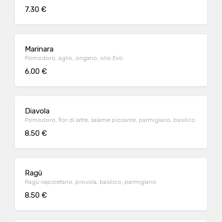
7.30 €
Marinara
Pomodoro, aglio, origano, olio Evo
6.00 €
Diavola
Pomodoro, fior di latte, salame piccante, parmigiano, basilico
8.50 €
Ragù
Ragù napoletano, provola, basilico, parmigiano
8.50 €