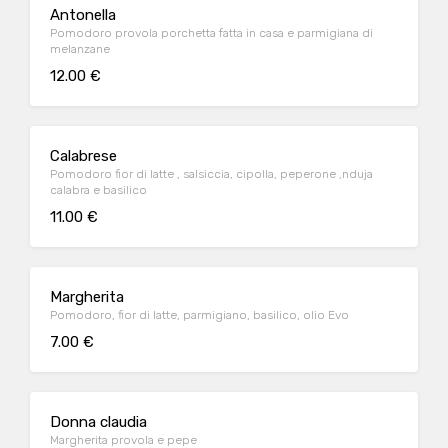
Antonella
Pomodoro provola porchetta fatta in casa e parmigiana di
melanzane
12.00 €
Calabrese
Pomodoro fior di latte , salsiccia, cipolla, peperone ,nduja
calabra e basilico
11.00 €
Margherita
Pomodoro, fior di latte, parmigiano, basilico, olio Evo
7.00 €
Donna claudia
Margherita provola e pepe