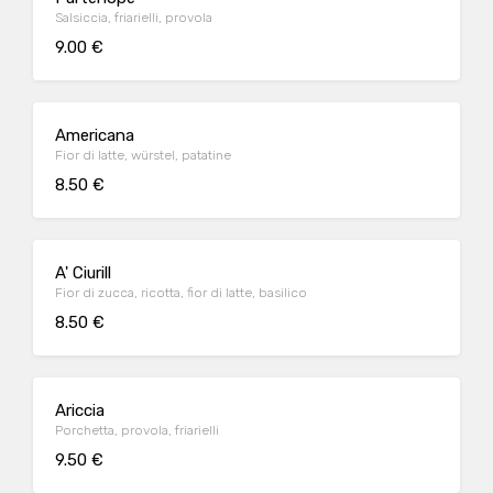
Salsiccia, friarielli, provola
9.00 €
Americana
Fior di latte, würstel, patatine
8.50 €
A' Ciurill
Fior di zucca, ricotta, fior di latte, basilico
8.50 €
Ariccia
Porchetta, provola, friarielli
9.50 €