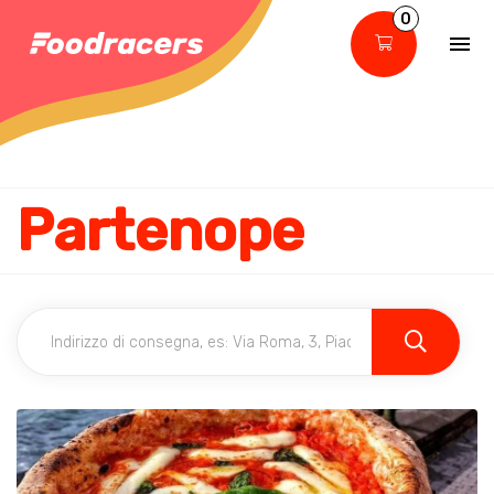
0
Partenope