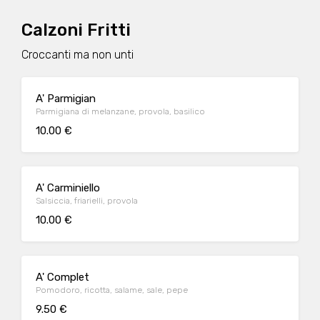
Calzoni Fritti
Croccanti ma non unti
A' Parmigian
Parmigiana di melanzane, provola, basilico
10.00 €
A' Carminiello
Salsiccia, friarielli, provola
10.00 €
A' Complet
Pomodoro, ricotta, salame, sale, pepe
9.50 €