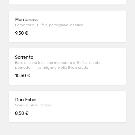
Montanara
Pomodorini, Bufala, parmigiano, basilico
9.50 €
Sorrento
Base di pizza fritta con mozzarella di Bufala, rucola,
pomodorini, parmigiano e olio Evo a crudo
10.50 €
Don Fabio
Scarole, olive, capperi
8.50 €