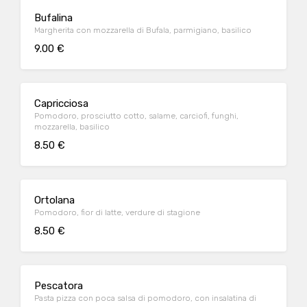
Bufalina
Margherita con mozzarella di Bufala, parmigiano, basilico
9.00 €
Capricciosa
Pomodoro, prosciutto cotto, salame, carciofi, funghi,
mozzarella, basilico
8.50 €
Ortolana
Pomodoro, fior di latte, verdure di stagione
8.50 €
Pescatora
Pasta pizza con poca salsa di pomodoro, con insalatina di