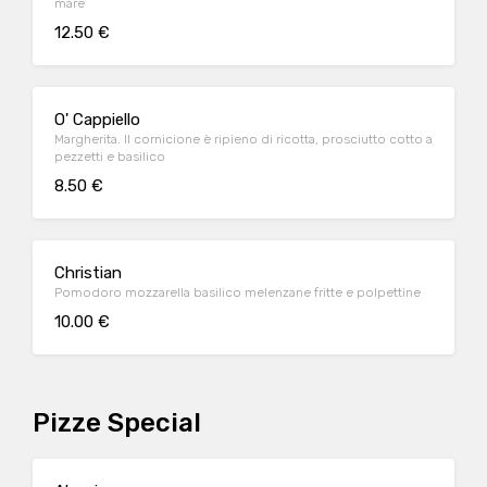
mare
12.50 €
O' Cappiello
Margherita. Il cornicione è ripieno di ricotta, prosciutto cotto a
pezzetti e basilico
8.50 €
Christian
Pomodoro mozzarella basilico melenzane fritte e polpettine
10.00 €
Pizze Special