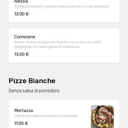
Alessia
Bufala,pomodorini gialli,burrata,prosciutto crudo e basilico
13.00 €
Cornicione
Bordo ripieno di salsiccia, friarielli e provola e al centro
margherita con parmigiana di melanzane
13.00 €
Pizze Bianche
Senza salsa di pomodoro
Mortazza
Crema di pistacchio bufala e mortadella
11.00 €