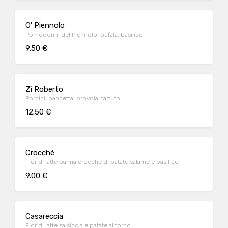
O' Piennolo
Pomodorini del Piennolo, bufala, basilico
9.50 €
Zì Roberto
Porcini, pancetta, provola, tartufo
12.50 €
Crocchè
Fior di latte panna crocchè di patate salame e basilico
9.00 €
Casareccia
Fior di latte salsiccia e patate al forno