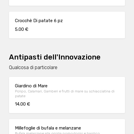
Crocchè Di patate 6 pz
5.00 €
Antipasti dell'Innovazione
Qualcosa di particolare
Giardino di Mare
Polipo, Calamari, Gamberi e frutti di mare su schiacciatina di
patate
14.00 €
Millefoglie di bufala e melanzane
Bufala melanzane alla griglia pomodorini e basilico