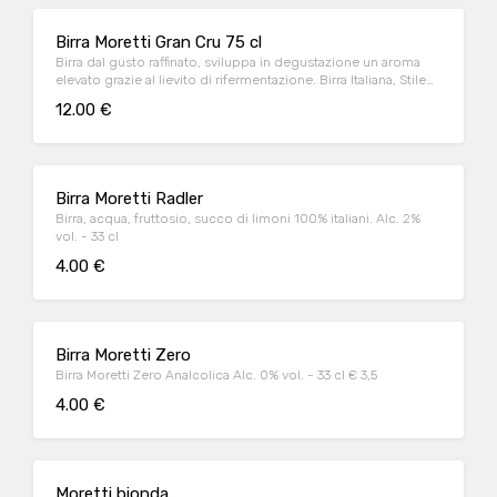
Birra Moretti Gran Cru 75 cl
Birra dal gusto raffinato, sviluppa in degustazione un aroma
elevato grazie al lievito di rifermentazione. Birra Italiana, Stile
Belga Alc. 6,8% vol. - 75 cl
12.00 €
Birra Moretti Radler
Birra, acqua, fruttosio, succo di limoni 100% italiani. Alc. 2%
vol. - 33 cl
4.00 €
Birra Moretti Zero
Birra Moretti Zero Analcolica Alc. 0% vol. - 33 cl € 3,5
4.00 €
Moretti bionda