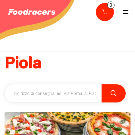
0
Piola