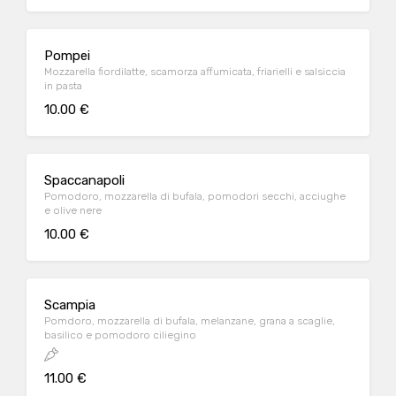
Pompei
Mozzarella fiordilatte, scamorza affumicata, friarielli e salsiccia
in pasta
10.00 €
Spaccanapoli
Pomodoro, mozzarella di bufala, pomodori secchi, acciughe
e olive nere
10.00 €
Scampia
Pomdoro, mozzarella di bufala, melanzane, grana a scaglie,
basilico e pomodoro ciliegino
11.00 €