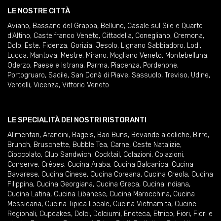
LE NOSTRE CITTÀ
Aviano
,
Bassano del Grappa
,
Belluno
,
Casale sul Sile e Quarto
d'Altino
,
Castelfranco Veneto
,
Cittadella
,
Conegliano
,
Cremona
,
Dolo
,
Este
,
Fidenza
,
Gorizia
,
Jesolo
,
Lignano Sabbiadoro
,
Lodi
,
Lucca
,
Mantova
,
Mestre
,
Mirano
,
Mogliano Veneto
,
Montebelluna
,
Oderzo
,
Paese e Istrana
,
Parma
,
Piacenza
,
Pordenone
,
Portogruaro
,
Sacile
,
San Donà di Piave
,
Sassuolo
,
Treviso
,
Udine
,
Vercelli
,
Vicenza
,
Vittorio Veneto
LE SPECIALITÀ DEI NOSTRI RISTORANTI
Alimentari
,
Arancini
,
Bagels
,
Bao Buns
,
Bevande alcoliche
,
Birre
,
Brunch
,
Bruschette
,
Bubble Tea
,
Carne
,
Ceste Natalizie
,
Cioccolato
,
Club Sandwich
,
Cocktail
,
Colazioni
,
Colazioni
,
Conserve
,
Crêpes
,
Cucina Araba
,
Cucina Balcanica
,
Cucina
Bavarese
,
Cucina Cinese
,
Cucina Coreana
,
Cucina Creola
,
Cucina
Filippina
,
Cucina Georgiana
,
Cucina Greca
,
Cucina Indiana
,
Cucina Latina
,
Cucina Libanese
,
Cucina Marocchina
,
Cucina
Messicana
,
Cucina Tipica Locale
,
Cucina Vietnamita
,
Cucine
Regionali
,
Cupcakes
,
Dolci
,
Dolciumi
,
Enoteca
,
Etnico
,
Fiori
,
Fiori e