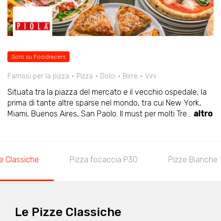
Solo su Foodracers
Famosi per la pizza
Pizza
Dolci
Birre
Vini
Situata tra la piazza del mercato e il vecchio ospedale, la
prima di tante altre sparse nel mondo, tra cui New York,
Miami, Buenos Aires, San Paolo. Il must per molti Tre
...
altro
e Classiche
Pizza focaccia P30
Pizze Bianche
Le Pizze Classiche