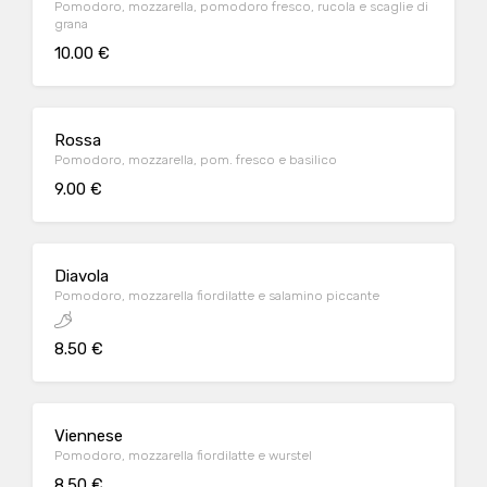
Pomodoro, mozzarella, pomodoro fresco, rucola e scaglie di
grana
10.00 €
Rossa
Pomodoro, mozzarella, pom. fresco e basilico
9.00 €
Diavola
Pomodoro, mozzarella fiordilatte e salamino piccante
8.50 €
Viennese
Pomodoro, mozzarella fiordilatte e wurstel
8.50 €