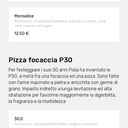
Monselice
Pomodoro, mozzarella fiordilatte, scarola in cottura, olive
nere, capperi, acciughe
12.50 €
Pizza focaccia P30
Per festeggiare i suoi 30 anni Piola ha inventato le
P30, a metà fra una focaccia ed una pizza. Sono fatte
con farine macinate a pietra e arricchite con germe di
grano. Impasto indiretto a lunga lievitazione ed alta
idratazione per favorirne maggiormente la digeribilità,
la fragranza e la morbidezza
30.0
Pomodoro, mozzarella fiordilatte, origano e basilico