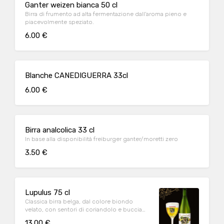
Ganter weizen bianca 50 cl
Birra di frumento ad alta fermentazione dall'aroma pieno e
piacevolmente speziato.
6.00 €
Blanche CANEDIGUERRA 33cl
6.00 €
Birra analcolica 33 cl
In base alla disponibilità freiburger ganter/moretti zero
3.50 €
Lupulus 75 cl
Classica birra belga, dal colore biondo
velato, con sentori di coriandolo e buccia
d'arancia. Corposa e ben strutturata, ha un
13.00 €