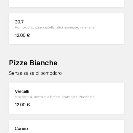
30.7
Pomodoro, stracciatella, alici marinate, valeriana
12.00 €
Pizze Bianche
Senza salsa di pomodoro
Vercelli
Mozzarella, cotto alla brace, scamorza, zucchine
12.00 €
Cuneo