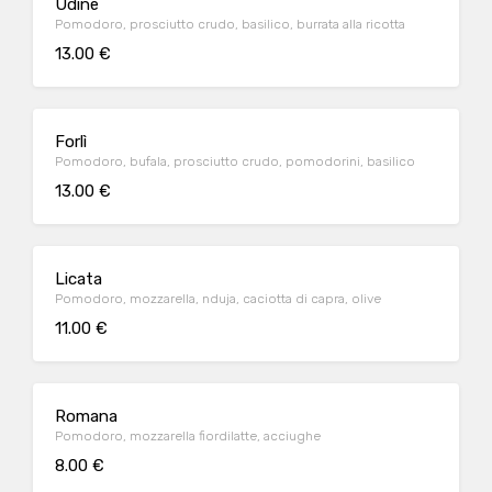
Udine
Pomodoro, prosciutto crudo, basilico, burrata alla ricotta
13.00 €
Forlì
Pomodoro, bufala, prosciutto crudo, pomodorini, basilico
13.00 €
Licata
Pomodoro, mozzarella, nduja, caciotta di capra, olive
11.00 €
Romana
Pomodoro, mozzarella fiordilatte, acciughe
8.00 €