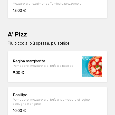
Mozzarella,brie,salmone affumicato,prezzemolo
13.00 €
A' Pizz
Più piccola, più spessa, più soffice
Regina margherita
Pomodoro, mozzarella di bufala e basilico
9.00 €
Posillipo
Pomodoro, mozzarella di bufala, pomodoro ciliegino,
acciughe e origano
10.00 €