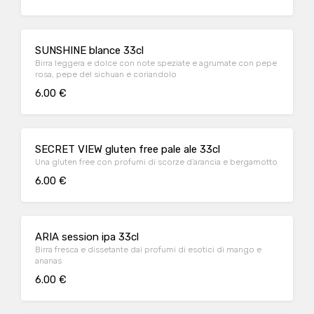
SUNSHINE blance 33cl
Birra leggera e dolce con note speziate e agrumate con pepe
rosa, pepe del sichuan e coriandolo
6.00 €
SECRET VIEW gluten free pale ale 33cl
Una gluten free con profumi di scorze d’arancia e bergamotto
6.00 €
ARIA session ipa 33cl
Birra fresca e dissetante dai profumi di esotici di mango e
ananas
6.00 €