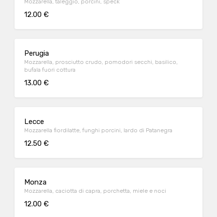
Mozzarella, taleggio, porcini, speck
12.00 €
Perugia
Mozzarella, prosciutto crudo, pomodori secchi, basilico,
bufala fuori cottura
13.00 €
Lecce
Mozzarella fiordilatte, funghi porcini, lardo di Patanegra
12.50 €
Monza
Mozzarella, caciotta di capra, porchetta, miele e noci
12.00 €