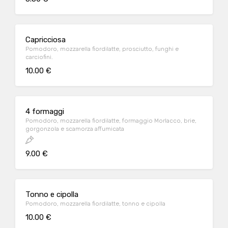
Capricciosa
Pomodoro, mozzarella fiordilatte, prosciutto, funghi e
carciofini.
10.00 €
4 formaggi
Pomodoro, mozzarella fiordilatte, formaggio Morlacco, brie,
gorgonzola e scamorza affumicata
9.00 €
Tonno e cipolla
Pomodoro, mozzarella fiordilatte, tonno e cipolla
10.00 €