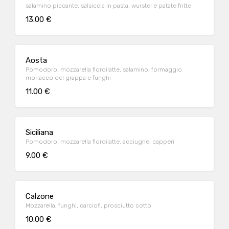
salamino piccante, salsiccia in pasta, wurstel e patate fritte
13.00 €
Aosta
Pomodoro, mozzarella fiordilatte, salamino, formaggio
morlacco del grappa e funghi
11.00 €
Siciliana
Pomodoro, mozzarella fiordilatte, acciughe, capperi
9.00 €
Calzone
Mozzarella, funghi, carciofi, prosciutto cotto
10.00 €