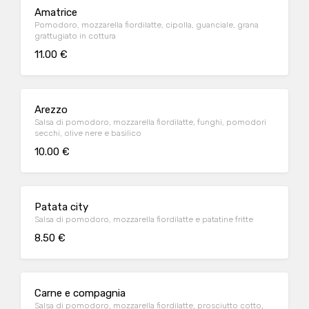
Amatrice
Pomodoro, mozzarella fiordilatte, cipolla, guanciale, grana
grattugiato in cottura
11.00 €
Arezzo
Salsa di pomodoro, mozzarella fiordilatte, funghi, pomodori
secchi, olive nere e basilico
10.00 €
Patata city
Salsa di pomodoro, mozzarella fiordilatte e patatine fritte
8.50 €
Carne e compagnia
Salsa di pomodoro, mozzarella fiordilatte, prosciutto cotto,