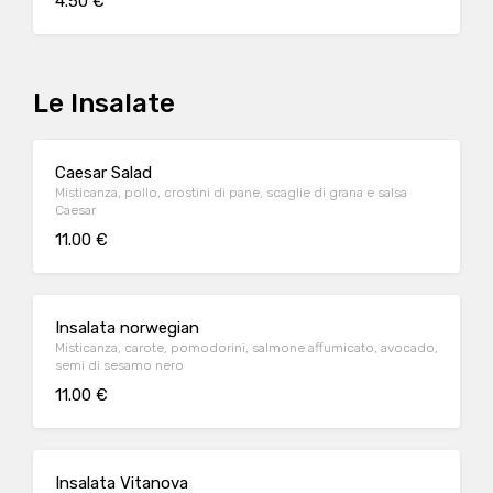
4.50 €
Le Insalate
Caesar Salad
Misticanza, pollo, crostini di pane, scaglie di grana e salsa
Caesar
11.00 €
Insalata norwegian
Misticanza, carote, pomodorini, salmone affumicato, avocado,
semi di sesamo nero
11.00 €
Insalata Vitanova