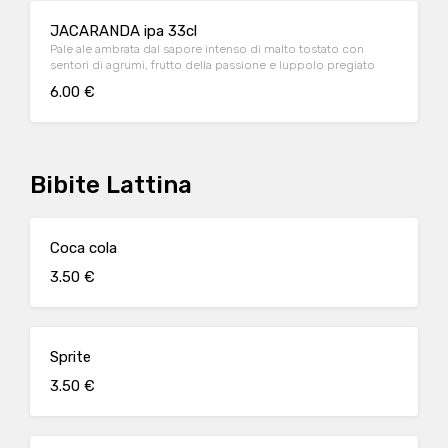
JACARANDA ipa 33cl
Pale ale ambrata dal sapore intenso di malto tostato con
sentori di agrumi, frutto della passione e luppolo pregiato
6.00 €
Bibite Lattina
Coca cola
3.50 €
Sprite
3.50 €