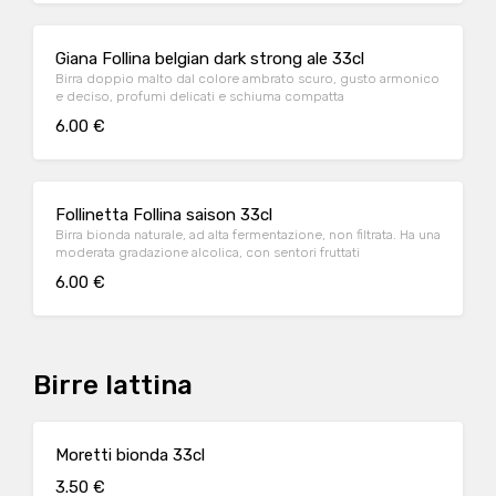
Giana Follina belgian dark strong ale 33cl
Birra doppio malto dal colore ambrato scuro, gusto armonico
e deciso, profumi delicati e schiuma compatta
6.00 €
Follinetta Follina saison 33cl
Birra bionda naturale, ad alta fermentazione, non filtrata. Ha una
moderata gradazione alcolica, con sentori fruttati
6.00 €
Birre lattina
Moretti bionda 33cl
3.50 €