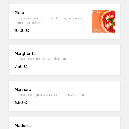
Piola
Pomodoro, mozzarella di bufala, basilico e
pomodori secchi
10.00 €
Margherita
Pomodoro e mozzarella fiordilatte
7.50 €
Marinara
Pomodoro, aglio e basilico (no mozzarella)
6.50 €
Moderna