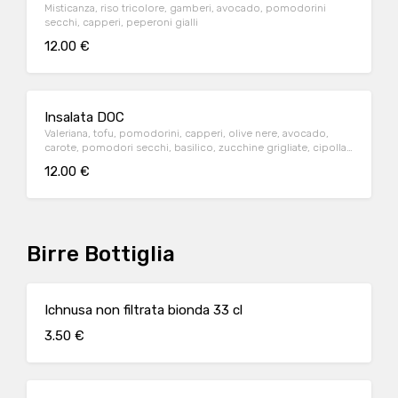
Misticanza, riso tricolore, gamberi, avocado, pomodorini
secchi, capperi, peperoni gialli
12.00 €
Insalata DOC
Valeriana, tofu, pomodorini, capperi, olive nere, avocado,
carote, pomodori secchi, basilico, zucchine grigliate, cipolla
rossa
12.00 €
Birre Bottiglia
Ichnusa non filtrata bionda 33 cl
3.50 €