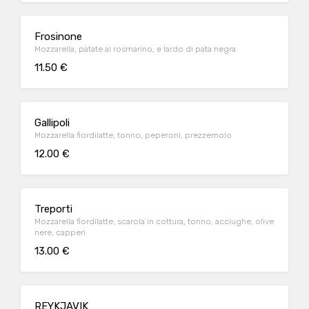
Frosinone
Mozzarella, patate al rosmarino, e lardo di pata negra
11.50 €
Gallipoli
Mozzarella fiordilatte, tonno, peperoni, prezzemolo
12.00 €
Treporti
Mozzarella fiordilatte, scarola in cottura, tonno, acciughe, olive
nere, capperi
13.00 €
REYKJAVIK