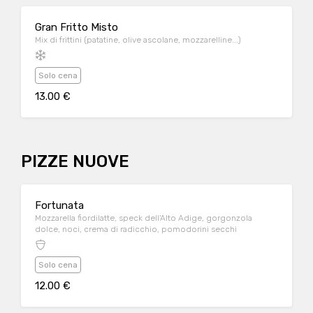
Gran Fritto Misto
Mix di frittini (patatine, olive ascolane, mozzarelline...)
Solo cena
13.00 €
PIZZE NUOVE
Fortunata
Mozzarella fiordilatte, speck dell'Alto Adige, gorgonzola
dolce, noci, crema di radicchio, pomodorini secchi
Solo cena
12.00 €