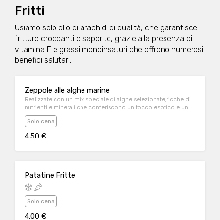
Fritti
Usiamo solo olio di arachidi di qualità, che garantisce
fritture croccanti e saporite, grazie alla presenza di
vitamina E e grassi monoinsaturi che offrono numerosi
benefici salutari.
Zeppole alle alghe marine
Realizzate con un mix speciale di alghe selezionate,ricche di
nutrienti e minerali che conferiscono un tocco esotico e un
aroma unico, rendendo ogni morso un'esperienza sensoriale.
Solo cena
4.50 €
Patatine Fritte
Solo cena
4.00 €