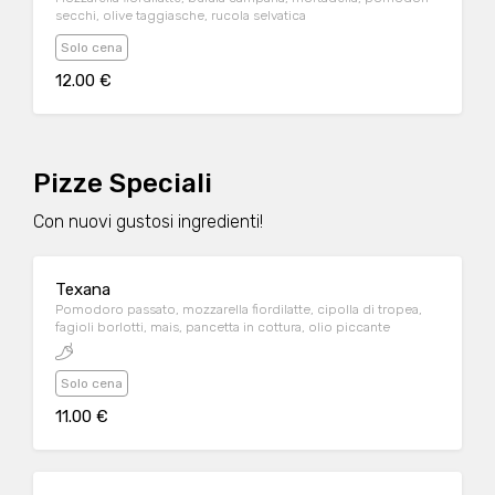
secchi, olive taggiasche, rucola selvatica
Solo cena
12.00 €
Pizze Speciali
Con nuovi gustosi ingredienti!
Texana
Pomodoro passato, mozzarella fiordilatte, cipolla di tropea,
fagioli borlotti, mais, pancetta in cottura, olio piccante
Solo cena
11.00 €