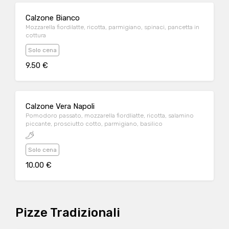
Calzone Bianco
Mozzarella fiordilatte, ricotta, parmigiano, spinaci, pancetta in
cottura
Solo cena
9.50 €
Calzone Vera Napoli
Pomodoro passato, mozzarella fiordliatte, ricotta, salamino
piccante, prosciutto cotto, parmigiano, basilico
Solo cena
10.00 €
Pizze Tradizionali