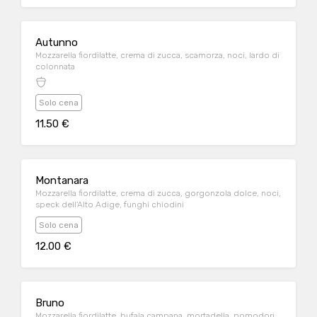
Autunno
Mozzarella fiordilatte, crema di zucca, scamorza, noci, lardo di
colonnata
Solo cena
11.50 €
Montanara
Mozzarella fiordilatte, crema di zucca, gorgonzola dolce, noci,
speck dell'Alto Adige, funghi chiodini
Solo cena
12.00 €
Bruno
Mozzarella fiordilatte, bufala campana, mortadella, pomodori