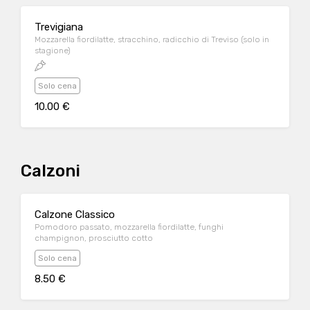
Trevigiana
Mozzarella fiordilatte, stracchino, radicchio di Treviso (solo in
stagione)
Solo cena
10.00 €
Calzoni
Calzone Classico
Pomodoro passato, mozzarella fiordilatte, funghi
champignon, prosciutto cotto
Solo cena
8.50 €