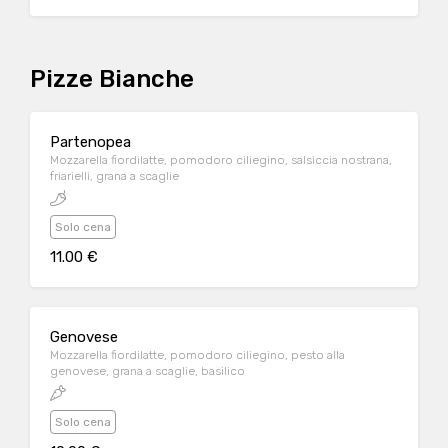
Pizze Bianche
Partenopea
Mozzarella fiordilatte, pomodoro ciliegino, salsiccia nostrana,
friarielli, grana a scaglie
Solo cena
11.00 €
Genovese
Mozzarella fiordilatte, pomodoro ciliegino, pesto alla
genovese, grana a scaglie, basilico
Solo cena