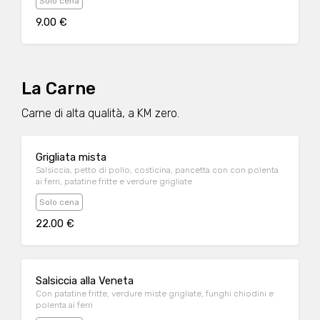
Solo cena
9.00 €
La Carne
Carne di alta qualità, a KM zero.
Grigliata mista
Salsiccia, petto di pollo, costicina, pancetta con con polenta
ai ferri, patatine fritte e verdure grigliate
Solo cena
22.00 €
Salsiccia alla Veneta
Con patatine fritte, verdure miste grigliate, funghi chiodini e
polenta ai ferri