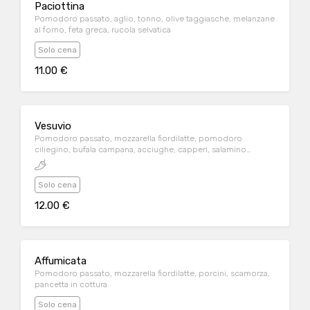
Paciottina
Pomodoro passato, aglio, tonno, olive taggiasche, melanzane
al forno, feta greca, rucola selvatica
Solo cena
11.00 €
Vesuvio
Pomodoro passato, mozzarella fiordilatte, pomodoro
ciliegino, bufala campana, acciughe, capperi, salamino
piccante
Solo cena
12.00 €
Affumicata
Pomodoro passato, mozzarella fiordilatte, porcini, scamorza,
pancetta in cottura
Solo cena