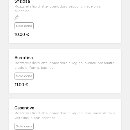
Sfiziosa
Mozzarella fiordilatte, pomodoro secco, philadelphia,
zucchine
Solo cena
10.00 €
Burratina
Mozzarella fiordilatte, pomodoro ciliegino, burrata, prosciutto
crudo di Parma, basilico
Solo cena
11.00 €
Casanova
Mozzarella fiordilatte, pomodoro ciliegino, brie, bresaola della
Valtellina, rucola selvatica
Solo cena