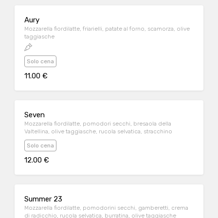
Aury
Mozzarella fiordilatte, friarielli, patate al forno, scamorza, olive
taggiasche
Solo cena
11.00 €
Seven
Mozzarella fiordilatte, pomodori secchi, bresaola della
Valtellina, olive taggiasche, rucola selvatica, stracchino
Solo cena
12.00 €
Summer 23
Mozzarella fiordilatte, pomodorini secchi, gamberetti, crema
di radicchio, rucola selvatica, burratina, olive taggiasche