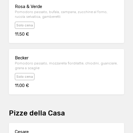
Rosa & Verde
Pomodoro passato, bufala, campana, zucchine al forno,
rucola selvatica, gamberetti
Solo cena
11.50 €
Becker
Pomodoro passato, mozzarella fiordilatte, chiodini, guanciale,
grana a scaglie
Solo cena
11.00 €
Pizze della Casa
Cesare