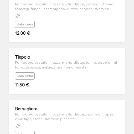
Pomodoro passato, mozzarella fiordilatte, peperoni, tonno,
asparagi, funghi, champignon wurstel, capperi, salamino
piccante
Solo cena
12.00 €
Tiepolo
Pomodoro passato, mozzarella fiordilatte, tonno, peperoni al
forno, asparagi, melanzane al forno, wurstel
Solo cena
11.50 €
Bersagliera
Pomodoro passato, mozzarella fiordilatte, cipolla di tropea,
olive taggiasche, salamino piccante