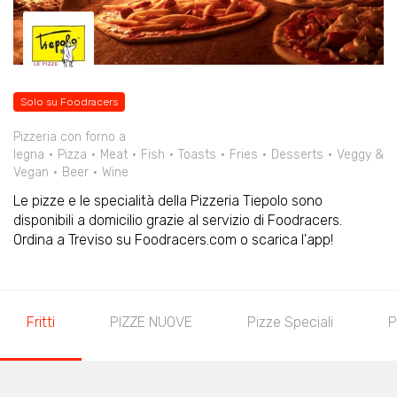
Solo su Foodracers
Pizzeria con forno a
legna
Pizza
Meat
Fish
Toasts
Fries
Desserts
Veggy &
Vegan
Beer
Wine
Le pizze e le specialità della Pizzeria Tiepolo sono
disponibili a domicilio grazie al servizio di Foodracers.
Ordina a Treviso su Foodracers.com o scarica l'app!
Fritti
PIZZE NUOVE
Pizze Speciali
P