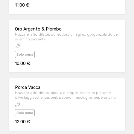
11.00 €
Oro Argento & Piombo
Mozzarella fiordilatte, pomodoro ciliegino, gorgonzola dolce,
salamino piccante
Solo cena
10.00 €
Porca Vacca
Mozzarella fiordilatte, cipolla di tropea, salamino piccante,
olive taggiasche, capperi, peperoni, acciughe, peperoncino
Solo cena
12.00 €