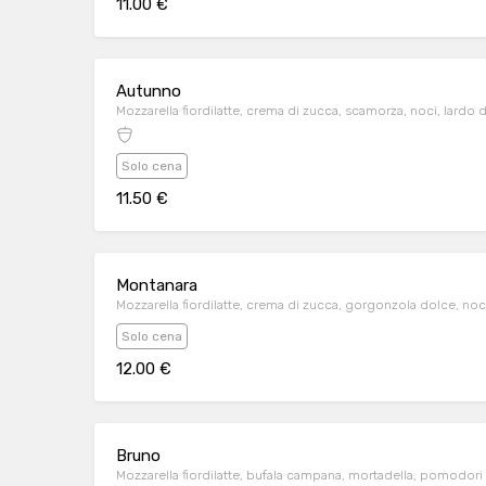
11.00 €
Autunno
Mozzarella fiordilatte, crema di zucca, scamorza, noci, lardo 
Solo cena
11.50 €
Montanara
Mozzarella fiordilatte, crema di zucca, gorgonzola dolce, noci
Solo cena
12.00 €
Bruno
Mozzarella fiordilatte, bufala campana, mortadella, pomodori 