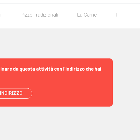
i
Pizze Tradizionali
La Carne
Il Pesce
inare da questa attività con l'indirizzo che hai
INDIRIZZO