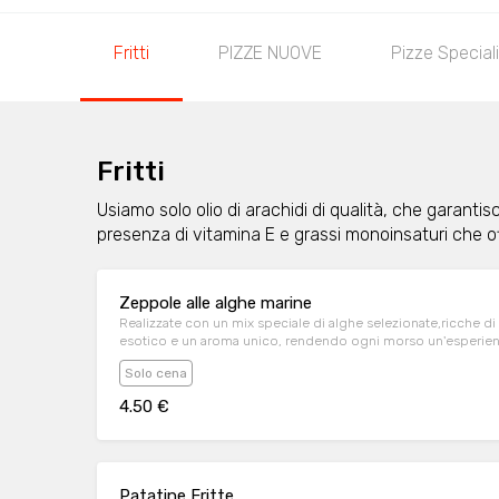
Fritti
PIZZE NUOVE
Pizze Speciali
Fritti
Usiamo solo olio di arachidi di qualità, che garantisc
presenza di vitamina E e grassi monoinsaturi che of
Zeppole alle alghe marine
Realizzate con un mix speciale di alghe selezionate,ricche di
esotico e un aroma unico, rendendo ogni morso un'esperienz
Solo cena
4.50 €
Patatine Fritte