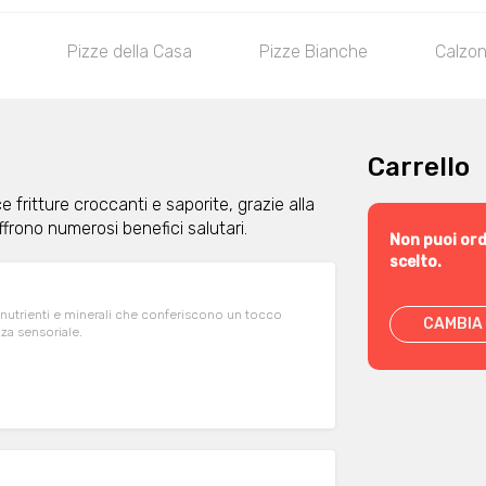
Pizze della Casa
Pizze Bianche
Calzon
Carrello
e fritture croccanti e saporite, grazie alla
frono numerosi benefici salutari.
Non puoi ord
scelto.
 nutrienti e minerali che conferiscono un tocco
CAMBIA 
a sensoriale.