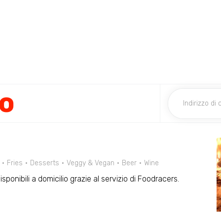
lo
Fries
Desserts
Veggy & Vegan
Beer
Wine
isponibili a domicilio grazie al servizio di Foodracers.