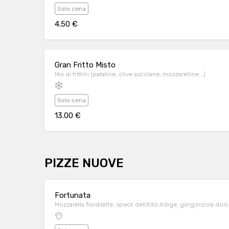
Solo cena
4.50 €
Gran Fritto Misto
Mix di frittini (patatine, olive ascolane, mozzarelline...)
Solo cena
13.00 €
PIZZE NUOVE
Fortunata
Mozzarella fiordilatte, speck dell'Alto Adige, gorgonzola dol