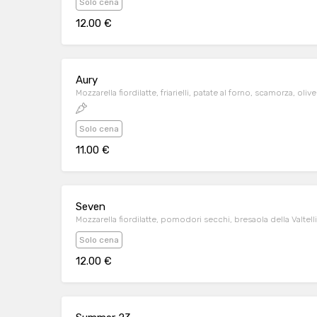
Solo cena
12.00 €
Aury
Mozzarella fiordilatte, friarielli, patate al forno, scamorza, oli
Solo cena
11.00 €
Seven
Mozzarella fiordilatte, pomodori secchi, bresaola della Valtell
Solo cena
12.00 €