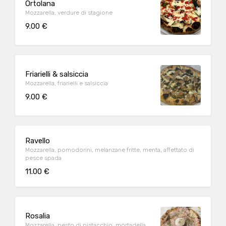
Ortolana
Mozzarella, verdure di stagione
9.00 €
Friarielli & salsiccia
Mozzarella, friarielli e salsiccia
9.00 €
Ravello
Mozzarella, pomodorini, melanzane fritte, menta, affettato di
pesce spada
11.00 €
Rosalia
Mozzarella, pesto di pistacchio, mortadella