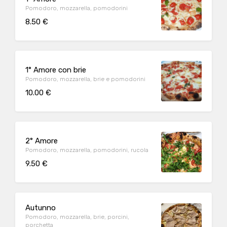
Pomodoro, mozzarella, pomodorini
8.50 €
1° Amore con brie
Pomodoro, mozzarella, brie e pomodorini
10.00 €
2° Amore
Pomodoro, mozzarella, pomodorini, rucola
9.50 €
Autunno
Pomodoro, mozzarella, brie, porcini,
porchetta