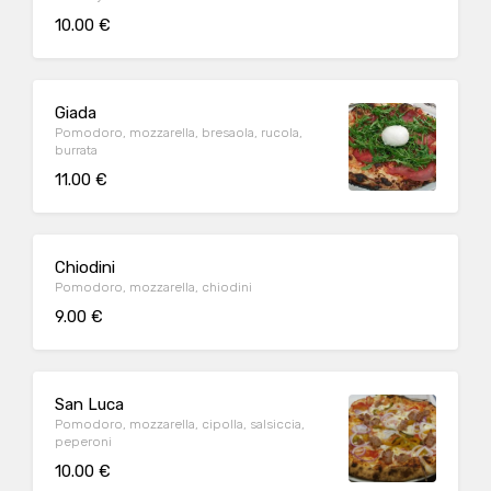
10.00 €
Giada
Pomodoro, mozzarella, bresaola, rucola,
burrata
11.00 €
Chiodini
Pomodoro, mozzarella, chiodini
9.00 €
San Luca
Pomodoro, mozzarella, cipolla, salsiccia,
peperoni
10.00 €