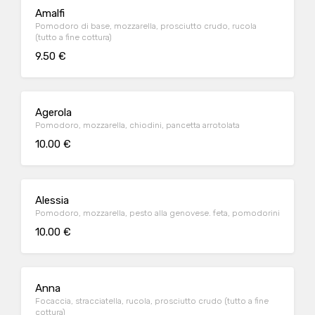
Amalfi
Pomodoro di base, mozzarella, prosciutto crudo, rucola
(tutto a fine cottura)
9.50 €
Agerola
Pomodoro, mozzarella, chiodini, pancetta arrotolata
10.00 €
Alessia
Pomodoro, mozzarella, pesto alla genovese. feta, pomodorini
10.00 €
Anna
Focaccia, stracciatella, rucola, prosciutto crudo (tutto a fine
cottura)