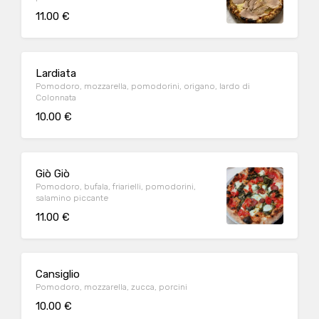
11.00 €
Lardiata
Pomodoro, mozzarella, pomodorini, origano, lardo di
Colonnata
10.00 €
Giò Giò
Pomodoro, bufala, friarielli, pomodorini,
salamino piccante
11.00 €
Cansiglio
Pomodoro, mozzarella, zucca, porcini
10.00 €