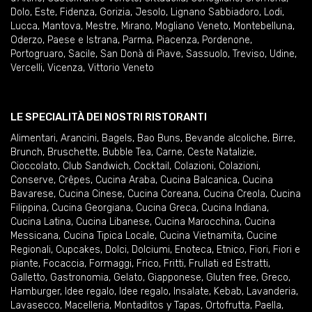
Dolo
,
Este
,
Fidenza
,
Gorizia
,
Jesolo
,
Lignano Sabbiadoro
,
Lodi
,
Lucca
,
Mantova
,
Mestre
,
Mirano
,
Mogliano Veneto
,
Montebelluna
,
Oderzo
,
Paese e Istrana
,
Parma
,
Piacenza
,
Pordenone
,
Portogruaro
,
Sacile
,
San Donà di Piave
,
Sassuolo
,
Treviso
,
Udine
,
Vercelli
,
Vicenza
,
Vittorio Veneto
LE SPECIALITÀ DEI NOSTRI RISTORANTI
Alimentari
,
Arancini
,
Bagels
,
Bao Buns
,
Bevande alcoliche
,
Birre
,
Brunch
,
Bruschette
,
Bubble Tea
,
Carne
,
Ceste Natalizie
,
Cioccolato
,
Club Sandwich
,
Cocktail
,
Colazioni
,
Colazioni
,
Conserve
,
Crêpes
,
Cucina Araba
,
Cucina Balcanica
,
Cucina
Bavarese
,
Cucina Cinese
,
Cucina Coreana
,
Cucina Creola
,
Cucina
Filippina
,
Cucina Georgiana
,
Cucina Greca
,
Cucina Indiana
,
Cucina Latina
,
Cucina Libanese
,
Cucina Marocchina
,
Cucina
Messicana
,
Cucina Tipica Locale
,
Cucina Vietnamita
,
Cucine
Regionali
,
Cupcakes
,
Dolci
,
Dolciumi
,
Enoteca
,
Etnico
,
Fiori
,
Fiori e
piante
,
Focaccia
,
Formaggi
,
Frico
,
Fritti
,
Frullati ed Estratti
,
Galletto
,
Gastronomia
,
Gelato
,
Giapponese
,
Gluten free
,
Greco
,
Hamburger
,
Idee regalo
,
Idee regalo
,
Insalate
,
Kebab
,
Lavanderia
,
Lavasecco
,
Macelleria
,
Montaditos y Tapas
,
Ortofrutta
,
Paella
,