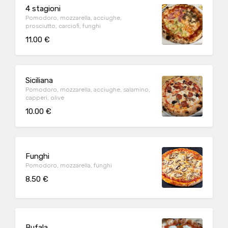
4 stagioni
Pomodoro, mozzarella, acciughe,
prosciutto, carciofi, funghi
11.00 €
Siciliana
Pomodoro, mozzarella, acciughe, salamino,
capperi, olive
10.00 €
Funghi
Pomodoro, mozzarella, funghi
8.50 €
Bufala