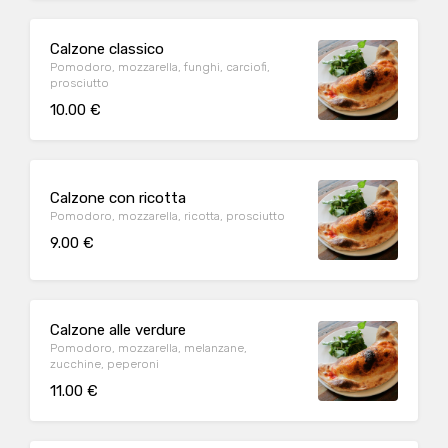
Calzone classico
Pomodoro, mozzarella, funghi, carciofi,
prosciutto
10.00 €
Calzone con ricotta
Pomodoro, mozzarella, ricotta, prosciutto
9.00 €
Calzone alle verdure
Pomodoro, mozzarella, melanzane,
zucchine, peperoni
11.00 €