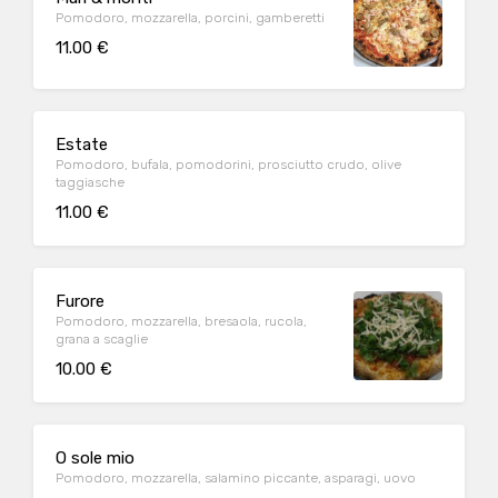
Pomodoro, mozzarella, porcini, gamberetti
11.00 €
Estate
Pomodoro, bufala, pomodorini, prosciutto crudo, olive
taggiasche
11.00 €
Furore
Pomodoro, mozzarella, bresaola, rucola,
grana a scaglie
10.00 €
O sole mio
Pomodoro, mozzarella, salamino piccante, asparagi, uovo