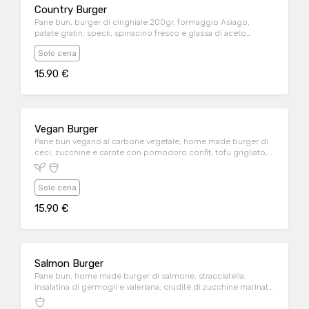
Country Burger
Pane bun, burger di cinghiale 200gr, formaggio Asiago,
patate gratin, speck, spinacino fresco e glassa di aceto
balsamico
Solo cena
15.90 €
Vegan Burger
Pane bun vegano al carbone vegetale, home made burger di
ceci, zucchine e carote con pomodoro confit, tofu grigliato,
broccoletti al vapore e mayo vegana
Solo cena
15.90 €
Salmon Burger
Pane bun, home made burger di salmone, stracciatella,
insalatina di germogli e valeriana, cruditè di zucchine marinate
e salsa guacamole