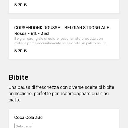
gusto è piacevole e delicato. Finale elegante, finemente
5.90 €
luppolato ed equilibrato.
CORSENDONK ROUSSE - BELGIAN STRONG ALE -
Rossa - 8% - 33cl
Belgian strong ale di colore rosso ramato prodotta con
materie prime accuratamente selezionate. Al palato risulta
dolce, ha un aroma di caramello e lieviti con un sentore
5.90 €
fruttato. In bocca si sente sempre il caramello accompagnato
da note speziate fino al finale leggermente amaro (erbaceo).
Bibite
Una pausa di freschezza con diverse scelte di bibite
analcoliche, perfette per accompagnare qualsiasi
piatto
Coca Cola 33cl
Solo cena