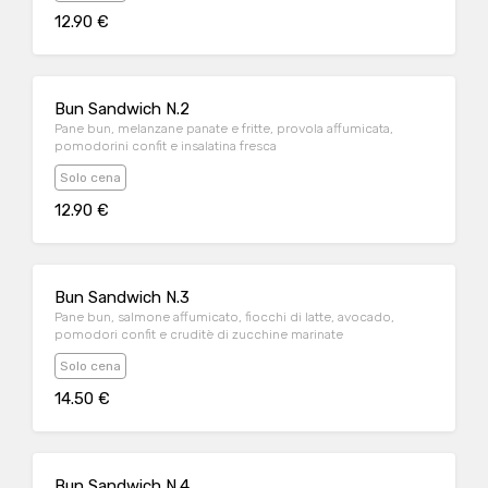
12.90 €
Bun Sandwich N.2
Pane bun, melanzane panate e fritte, provola affumicata,
pomodorini confit e insalatina fresca
Solo cena
12.90 €
Bun Sandwich N.3
Pane bun, salmone affumicato, fiocchi di latte, avocado,
pomodori confit e cruditè di zucchine marinate
Solo cena
14.50 €
Bun Sandwich N.4