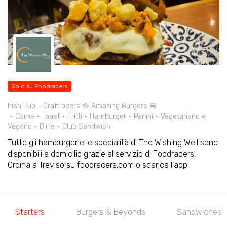
Solo su Foodracers
Irish Pub - Craft beers 🍻 Amazing Burgers 🍔
Carne
Toast
Fritti
Hamburger
Panini
Vegetariano e
Vegano
Birre
Club Sandwich
Tutte gli hamburger e le specialità di The Wishing Well sono
disponibili a domicilio grazie al servizio di Foodracers.
Ordina a Treviso su foodracers.com o scarica l'app!
Starters
Burgers & Beyonds
Sandwiches