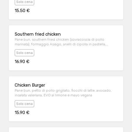
Solo cena
15.50 €
Southern fried chicken
Pane bun, southern fried chicken (sovracoscia di pollo
marinata), formaggio Asiago, anelli di cipolla in pastella,
insalata iceberg, bacon croccante e salsa burger
Solo cena
16.90 €
Chicken Burger
Pane bun, petto di pollo grigliato, fiocchi di latte, avocado,
insalata valeriana, EVO al limone e mayo vegana
Solo cena
15.90 €