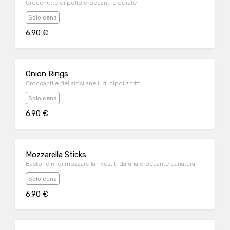
Crocchette di pollo croccanti e dorate
Solo cena
6.90 €
Onion Rings
Croccanti e deliziosi anelli di cipolla fritti
Solo cena
6.90 €
Mozzarella Sticks
Bastoncini di mozzarella rivestiti da una croccante panatura
Solo cena
6.90 €