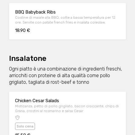
BBQ Babyback Ribs
Costine di maiale alla BBQ, cotte a bassa temperatura per 12
ore. Servite con patate french fries e insalata coleslaw.
18.90 €
Insalatone
Ogni piatto è una combinazione di ingredienti freschi,
arricchiti con proteine di alta qualità come pollo
grigliato, tagliata di rost-beef e tonno
Chicken Cesar Salads
Misticanza, petto di pollo grigliato, bacon croccante, chips di
Grana, crostini al rosmarino e salsa Cesar
Solo cena