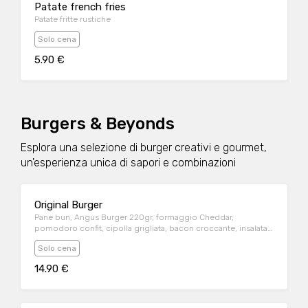
Patate french fries
Patate fritte rustiche
Solo cena
5.90 €
Burgers & Beyonds
Esplora una selezione di burger creativi e gourmet,
un'esperienza unica di sapori e combinazioni
Original Burger
Pane bun, Angus Burger 220gr, formaggio Cheddar,
pomodoro confit, cipolla grigliata, bacon croccante, insalata
iceberg e salsa BBQ
Solo cena
14.90 €