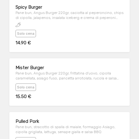
Spicy Burger
Pane bun, Angus Burger 220gr, caciotta al peperoncino, chips
di cipolla, jalapenos, insalata iceberg e crema di peperoni
arrosti
Solo cena
14.90 €
Mister Burger
Pane bun, Angus Burger 220gr, frittatina d'uovo, cipolla
caramellata, asiago fuso, pancetta arrotolata, rucola e salsa
wish
Solo cena
15.50 €
Pulled Pork
Pane bun, stracotto di spalla di maiale, formaggio Asiago,
cipolla grigliata, lattuga, senape gialla e salsa BBQ