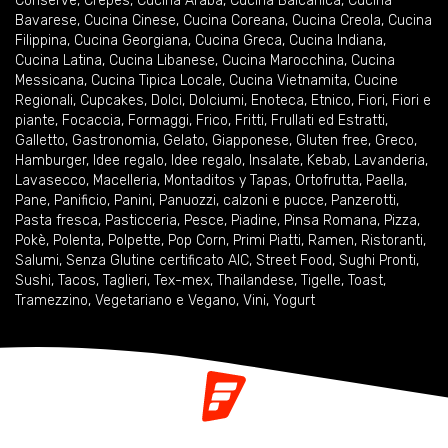
Conserve
,
Crêpes
,
Cucina Araba
,
Cucina Balcanica
,
Cucina
Bavarese
,
Cucina Cinese
,
Cucina Coreana
,
Cucina Creola
,
Cucina
Filippina
,
Cucina Georgiana
,
Cucina Greca
,
Cucina Indiana
,
Cucina Latina
,
Cucina Libanese
,
Cucina Marocchina
,
Cucina
Messicana
,
Cucina Tipica Locale
,
Cucina Vietnamita
,
Cucine
Regionali
,
Cupcakes
,
Dolci
,
Dolciumi
,
Enoteca
,
Etnico
,
Fiori
,
Fiori e
piante
,
Focaccia
,
Formaggi
,
Frico
,
Fritti
,
Frullati ed Estratti
,
Galletto
,
Gastronomia
,
Gelato
,
Giapponese
,
Gluten free
,
Greco
,
Hamburger
,
Idee regalo
,
Idee regalo
,
Insalate
,
Kebab
,
Lavanderia
,
Lavasecco
,
Macelleria
,
Montaditos y Tapas
,
Ortofrutta
,
Paella
,
Pane
,
Panificio
,
Panini
,
Panuozzi, calzoni e pucce
,
Panzerotti
,
Pasta fresca
,
Pasticceria
,
Pesce
,
Piadine
,
Pinsa Romana
,
Pizza
,
Pokè
,
Polenta
,
Polpette
,
Pop Corn
,
Primi Piatti
,
Ramen
,
Ristoranti
,
Salumi
,
Senza Glutine certificato AIC
,
Street Food
,
Sughi Pronti
,
Sushi
,
Tacos
,
Taglieri
,
Tex-mex
,
Thailandese
,
Tigelle
,
Toast
,
Tramezzino
,
Vegetariano e Vegano
,
Vini
,
Yogurt