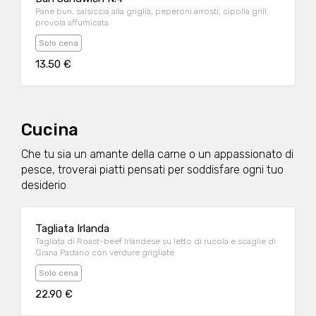
Pane bun, salsiccia alla griglia, peperoni arrosti, cipolla grill,
provola affumicata.
Solo cena
13.50 €
Cucina
Che tu sia un amante della carne o un appassionato di
pesce, troverai piatti pensati per soddisfare ogni tuo
desiderio
Tagliata Irlanda
Tagliata di Roast-beef Irlandese su letto di rucola e scaglie di
Grana Padano con verdure grigliate
Solo cena
22.90 €