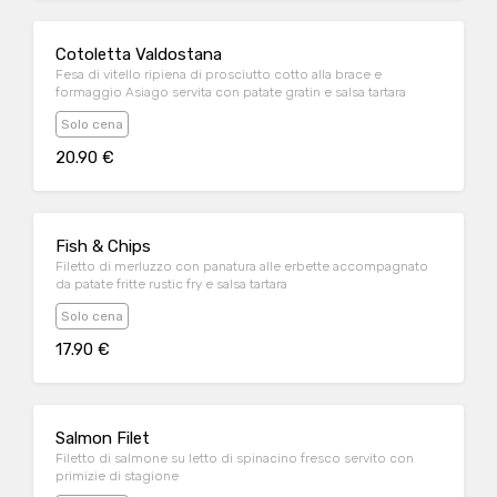
Cotoletta Valdostana
Fesa di vitello ripiena di prosciutto cotto alla brace e
formaggio Asiago servita con patate gratin e salsa tartara
Solo cena
20.90 €
Fish & Chips
Filetto di merluzzo con panatura alle erbette accompagnato
da patate fritte rustic fry e salsa tartara
Solo cena
17.90 €
Salmon Filet
Filetto di salmone su letto di spinacino fresco servito con
primizie di stagione