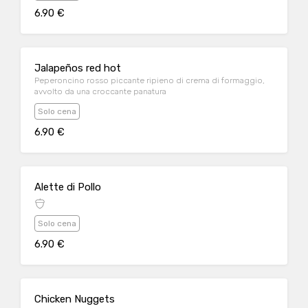
6.90 €
Jalapeños red hot
Peperoncino rosso piccante ripieno di crema di formaggio,
avvolto da una croccante panatura
Solo cena
6.90 €
Alette di Pollo
Solo cena
6.90 €
Chicken Nuggets