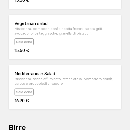
15.50 €
Vegetarian salad
Misticanza, pomodori confit, ricotta fresca, carote grill,
avocado, olive taggiasche, granella di pistacchi.
Solo cena
15.50 €
Mediterranean Salad
Misticanza, tonno affumicato, stracciatella, pomodoro confit,
carote e broccoletti al vapore
Solo cena
16.90 €
Birre