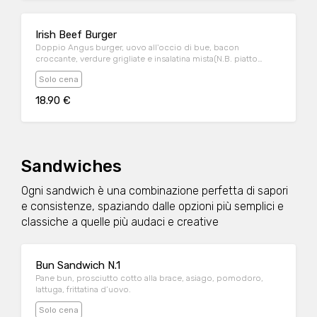
Irish Beef Burger
Doppio Angus burger, uovo all'occio di bue, bacon
croccante, verdure grigliate e insalatina mista(N.B. piatto
servito senza pane bun)
Solo cena
18.90 €
Sandwiches
Ogni sandwich è una combinazione perfetta di sapori
e consistenze, spaziando dalle opzioni più semplici e
classiche a quelle più audaci e creative
Bun Sandwich N.1
Pane bun, prosciutto cotto alla brace, asiago, pomodoro,
lattuga, frittatina d’uovo.
Solo cena