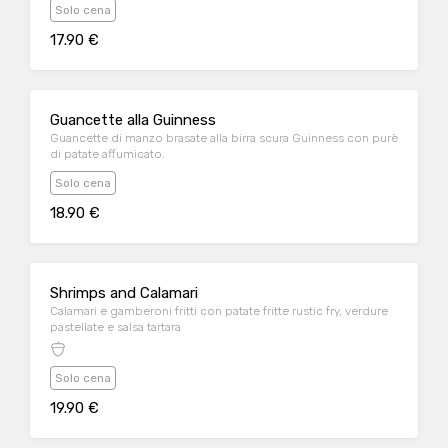
Solo cena
17.90 €
Guancette alla Guinness
Guancette di manzo brasate alla birra scura Guinness con purè
di patate affumicato.
Solo cena
18.90 €
Shrimps and Calamari
Calamari e gamberoni fritti con patate fritte rustic fry, verdure
pastellate e salsa tartara
Solo cena
19.90 €