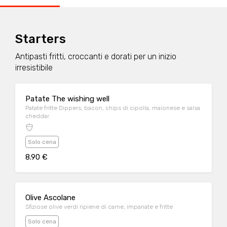
Starters
Antipasti fritti, croccanti e dorati per un inizio
irresistibile
Patate The wishing well
Patate fritte Dippers, bacon, chips di cipolla, maionese e salsa
cheddar
Solo cena
8.90 €
Olive Ascolane
Sfiziose olive verdi ripiene di carne, impanate e fritte
Solo cena