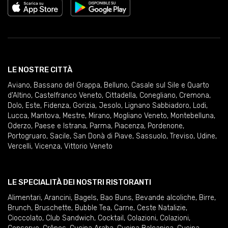
LE NOSTRE CITTÀ
Aviano
,
Bassano del Grappa
,
Belluno
,
Casale sul Sile e Quarto
d'Altino
,
Castelfranco Veneto
,
Cittadella
,
Conegliano
,
Cremona
,
Dolo
,
Este
,
Fidenza
,
Gorizia
,
Jesolo
,
Lignano Sabbiadoro
,
Lodi
,
Lucca
,
Mantova
,
Mestre
,
Mirano
,
Mogliano Veneto
,
Montebelluna
,
Oderzo
,
Paese e Istrana
,
Parma
,
Piacenza
,
Pordenone
,
Portogruaro
,
Sacile
,
San Donà di Piave
,
Sassuolo
,
Treviso
,
Udine
,
Vercelli
,
Vicenza
,
Vittorio Veneto
LE SPECIALITÀ DEI NOSTRI RISTORANTI
Alimentari
,
Arancini
,
Bagels
,
Bao Buns
,
Bevande alcoliche
,
Birre
,
Brunch
,
Bruschette
,
Bubble Tea
,
Carne
,
Ceste Natalizie
,
Cioccolato
,
Club Sandwich
,
Cocktail
,
Colazioni
,
Colazioni
,