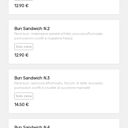
12.90 €
Bun Sandwich N.2
Pane bun, melanzane panate e fritte, provola affumicata,
pomodorini confit e insalatina fresca
Solo cena
12.90 €
Bun Sandwich N.3
Pane bun, salmone affumicato, fiocchi di latte, avocado,
pomodori confit e cruditè di zucchine marinate
Solo cena
14.50 €
Bun Sandwich N.4