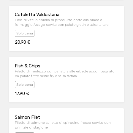
Cotoletta Valdostana
Fesa di vitello ripiena di prosciutto cotto alla brace e
formaggio Asiago servita con patate gratin e salsa tartara
Solo cena
20.90 €
Fish & Chips
Filetto di merluzzo con panatura alle erbette accompagnato
da patate fritte rustic fry e salsa tartara
Solo cena
17.90 €
Salmon Filet
Filetto di salmone su letto di spinacino fresco servito con
primizie di stagione