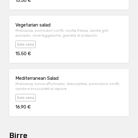
15.50 €
Vegetarian salad
Misticanza, pomodori confit, ricotta fresca, carote grill,
avocado, olive taggiasche, granella di pistacchi.
Solo cena
15.50 €
Mediterranean Salad
Misticanza, tonno affumicato, stracciatella, pomodoro confit,
carote e broccoletti al vapore
Solo cena
16.90 €
Birre