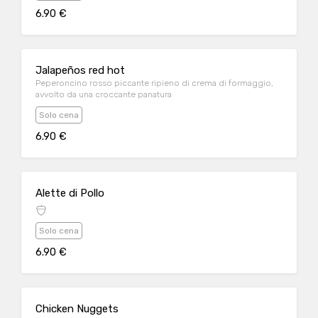
6.90 €
Jalapeños red hot
Peperoncino rosso piccante ripieno di crema di formaggio,
avvolto da una croccante panatura
Solo cena
6.90 €
Alette di Pollo
Solo cena
6.90 €
Chicken Nuggets