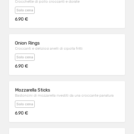
Crocchette di pollo croccanti e dorate
Solo cena
6.90 €
Onion Rings
Croccanti e deliziosi anelli di cipolla fritti
Solo cena
6.90 €
Mozzarella Sticks
Bastoncini di mozzarella rivestiti da una croccante panatura
Solo cena
6.90 €