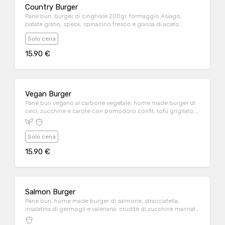
Country Burger
Pane bun, burger di cinghiale 200gr, formaggio Asiago,
patate gratin, speck, spinacino fresco e glassa di aceto
balsamico
Solo cena
15.90 €
Vegan Burger
Pane bun vegano al carbone vegetale, home made burger di
ceci, zucchine e carote con pomodoro confit, tofu grigliato,
broccoletti al vapore e mayo vegana
Solo cena
15.90 €
Salmon Burger
Pane bun, home made burger di salmone, stracciatella,
insalatina di germogli e valeriana, cruditè di zucchine marinate
e salsa guacamole