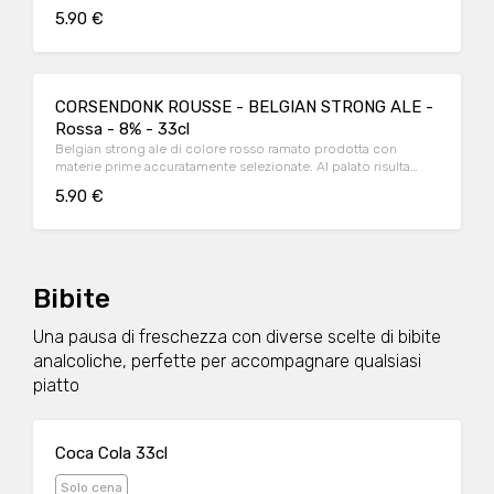
gusto è piacevole e delicato. Finale elegante, finemente
5.90 €
luppolato ed equilibrato.
CORSENDONK ROUSSE - BELGIAN STRONG ALE -
Rossa - 8% - 33cl
Belgian strong ale di colore rosso ramato prodotta con
materie prime accuratamente selezionate. Al palato risulta
dolce, ha un aroma di caramello e lieviti con un sentore
5.90 €
fruttato. In bocca si sente sempre il caramello accompagnato
da note speziate fino al finale leggermente amaro (erbaceo).
Bibite
Una pausa di freschezza con diverse scelte di bibite
analcoliche, perfette per accompagnare qualsiasi
piatto
Coca Cola 33cl
Solo cena