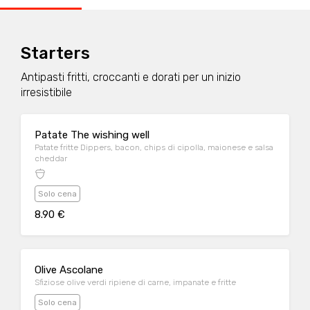
Starters
Antipasti fritti, croccanti e dorati per un inizio
irresistibile
Patate The wishing well
Patate fritte Dippers, bacon, chips di cipolla, maionese e salsa
cheddar
Solo cena
8.90 €
Olive Ascolane
Sfiziose olive verdi ripiene di carne, impanate e fritte
Solo cena