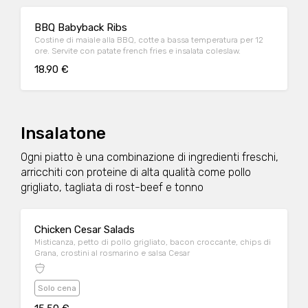
BBQ Babyback Ribs
Costine di maiale alla BBQ, cotte a bassa temperatura per 12
ore. Servite con patate french fries e insalata coleslaw.
18.90 €
Insalatone
Ogni piatto è una combinazione di ingredienti freschi,
arricchiti con proteine di alta qualità come pollo
grigliato, tagliata di rost-beef e tonno
Chicken Cesar Salads
Misticanza, petto di pollo grigliato, bacon croccante, chips di
Grana, crostini al rosmarino e salsa Cesar
Solo cena