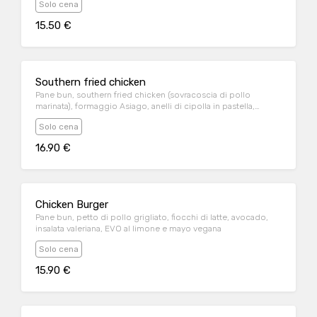
Solo cena
15.50 €
Southern fried chicken
Pane bun, southern fried chicken (sovracoscia di pollo
marinata), formaggio Asiago, anelli di cipolla in pastella,
insalata iceberg, bacon croccante e salsa burger
Solo cena
16.90 €
Chicken Burger
Pane bun, petto di pollo grigliato, fiocchi di latte, avocado,
insalata valeriana, EVO al limone e mayo vegana
Solo cena
15.90 €