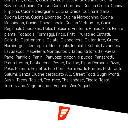
Conserve
,
Crêpes
,
Cucina Araba
,
Cucina Balcanica
,
Cucina
Bavarese
,
Cucina Cinese
,
Cucina Coreana
,
Cucina Creola
,
Cucina
Filippina
,
Cucina Georgiana
,
Cucina Greca
,
Cucina Indiana
,
Cucina Latina
,
Cucina Libanese
,
Cucina Marocchina
,
Cucina
Messicana
,
Cucina Tipica Locale
,
Cucina Vietnamita
,
Cucine
Regionali
,
Cupcakes
,
Dolci
,
Dolciumi
,
Enoteca
,
Etnico
,
Fiori
,
Fiori e
piante
,
Focaccia
,
Formaggi
,
Frico
,
Fritti
,
Frullati ed Estratti
,
Galletto
,
Gastronomia
,
Gelato
,
Giapponese
,
Gluten free
,
Greco
,
Hamburger
,
Idee regalo
,
Idee regalo
,
Insalate
,
Kebab
,
Lavanderia
,
Lavasecco
,
Macelleria
,
Montaditos y Tapas
,
Ortofrutta
,
Paella
,
Pane
,
Panificio
,
Panini
,
Panuozzi, calzoni e pucce
,
Panzerotti
,
Pasta fresca
,
Pasticceria
,
Pesce
,
Piadine
,
Pinsa Romana
,
Pizza
,
Pokè
,
Polenta
,
Polpette
,
Pop Corn
,
Primi Piatti
,
Ramen
,
Ristoranti
,
Salumi
,
Senza Glutine certificato AIC
,
Street Food
,
Sughi Pronti
,
Sushi
,
Tacos
,
Taglieri
,
Tex-mex
,
Thailandese
,
Tigelle
,
Toast
,
Tramezzino
,
Vegetariano e Vegano
,
Vini
,
Yogurt