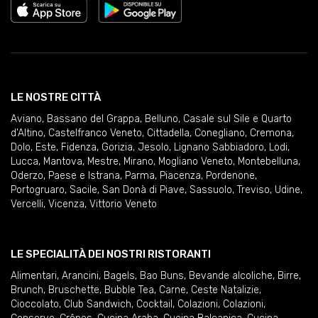
LE NOSTRE CITTÀ
Aviano
,
Bassano del Grappa
,
Belluno
,
Casale sul Sile e Quarto
d'Altino
,
Castelfranco Veneto
,
Cittadella
,
Conegliano
,
Cremona
,
Dolo
,
Este
,
Fidenza
,
Gorizia
,
Jesolo
,
Lignano Sabbiadoro
,
Lodi
,
Lucca
,
Mantova
,
Mestre
,
Mirano
,
Mogliano Veneto
,
Montebelluna
,
Oderzo
,
Paese e Istrana
,
Parma
,
Piacenza
,
Pordenone
,
Portogruaro
,
Sacile
,
San Donà di Piave
,
Sassuolo
,
Treviso
,
Udine
,
Vercelli
,
Vicenza
,
Vittorio Veneto
LE SPECIALITÀ DEI NOSTRI RISTORANTI
Alimentari
,
Arancini
,
Bagels
,
Bao Buns
,
Bevande alcoliche
,
Birre
,
Brunch
,
Bruschette
,
Bubble Tea
,
Carne
,
Ceste Natalizie
,
Cioccolato
,
Club Sandwich
,
Cocktail
,
Colazioni
,
Colazioni
,