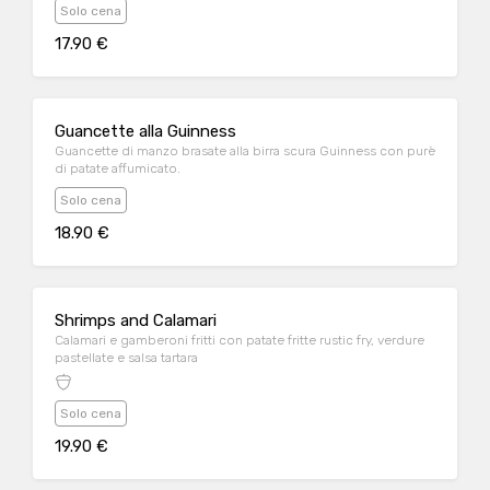
Solo cena
17.90 €
Guancette alla Guinness
Guancette di manzo brasate alla birra scura Guinness con purè
di patate affumicato.
Solo cena
18.90 €
Shrimps and Calamari
Calamari e gamberoni fritti con patate fritte rustic fry, verdure
pastellate e salsa tartara
Solo cena
19.90 €