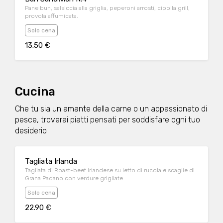
Pane bun, salsiccia alla griglia, peperoni arrosti, cipolla grill,
provola affumicata.
Solo cena
13.50 €
Cucina
Che tu sia un amante della carne o un appassionato di
pesce, troverai piatti pensati per soddisfare ogni tuo
desiderio
Tagliata Irlanda
Tagliata di Roast-beef Irlandese su letto di rucola e scaglie di
Grana Padano con verdure grigliate
Solo cena
22.90 €