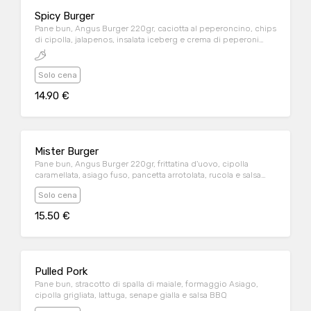
Spicy Burger
Pane bun, Angus Burger 220gr, caciotta al peperoncino, chips
di cipolla, jalapenos, insalata iceberg e crema di peperoni
arrosti
Solo cena
14.90 €
Mister Burger
Pane bun, Angus Burger 220gr, frittatina d'uovo, cipolla
caramellata, asiago fuso, pancetta arrotolata, rucola e salsa
wish
Solo cena
15.50 €
Pulled Pork
Pane bun, stracotto di spalla di maiale, formaggio Asiago,
cipolla grigliata, lattuga, senape gialla e salsa BBQ