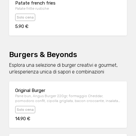
Patate french fries
Patate fritte rustiche
Solo cena
5.90 €
Burgers & Beyonds
Esplora una selezione di burger creativi e gourmet,
un'esperienza unica di sapori e combinazioni
Original Burger
Pane bun, Angus Burger 220gr, formaggio Cheddar,
pomodoro confit, cipolla grigliata, bacon croccante, insalata
iceberg e salsa BBQ
Solo cena
14.90 €