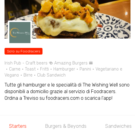
Solo su Foodracers
Irish Pub - Craft beers 🍻 Amazing Burgers 🍔
Carne
Toast
Fritti
Hamburger
Panini
Vegetariano e
Vegano
Birre
Club Sandwich
Tutte gli hamburger e le specialità di The Wishing Well sono
disponibili a domicilio grazie al servizio di Foodracers.
Ordina a Treviso su foodracers.com o scarica l'app!
Starters
Burgers & Beyonds
Sandwiches