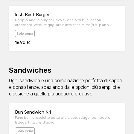
Irish Beef Burger
Doppio Angus burger, uovo all'occio di bue, bacon
croccante, verdure grigliate e insalatina mista(N.B. piatto
servito senza pane bun)
Solo cena
18.90 €
Sandwiches
Ogni sandwich è una combinazione perfetta di sapori
e consistenze, spaziando dalle opzioni più semplici e
classiche a quelle più audaci e creative
Bun Sandwich N.1
Pane bun, prosciutto cotto alla brace, asiago, pomodoro,
lattuga, frittatina d’uovo.
Solo cena