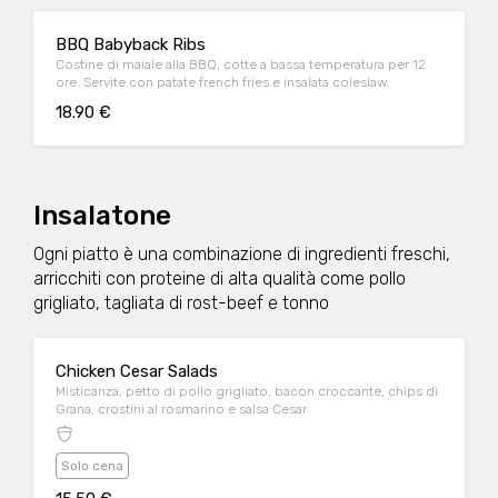
BBQ Babyback Ribs
Costine di maiale alla BBQ, cotte a bassa temperatura per 12
ore. Servite con patate french fries e insalata coleslaw.
18.90 €
Insalatone
Ogni piatto è una combinazione di ingredienti freschi,
arricchiti con proteine di alta qualità come pollo
grigliato, tagliata di rost-beef e tonno
Chicken Cesar Salads
Misticanza, petto di pollo grigliato, bacon croccante, chips di
Grana, crostini al rosmarino e salsa Cesar
Solo cena