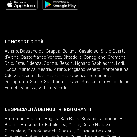
LE NOSTRE CITTÀ
Aviano
,
Bassano del Grappa
,
Belluno
,
Casale sul Sile e Quarto
d'Altino
,
Castelfranco Veneto
,
Cittadella
,
Conegliano
,
Cremona
,
Dolo
,
Este
,
Fidenza
,
Gorizia
,
Jesolo
,
Lignano Sabbiadoro
,
Lodi
,
Lucca
,
Mantova
,
Mestre
,
Mirano
,
Mogliano Veneto
,
Montebelluna
,
Oderzo
,
Paese e Istrana
,
Parma
,
Piacenza
,
Pordenone
,
Portogruaro
,
Sacile
,
San Donà di Piave
,
Sassuolo
,
Treviso
,
Udine
,
Vercelli
,
Vicenza
,
Vittorio Veneto
LE SPECIALITÀ DEI NOSTRI RISTORANTI
Alimentari
,
Arancini
,
Bagels
,
Bao Buns
,
Bevande alcoliche
,
Birre
,
Brunch
,
Bruschette
,
Bubble Tea
,
Carne
,
Ceste Natalizie
,
Cioccolato
,
Club Sandwich
,
Cocktail
,
Colazioni
,
Colazioni
,