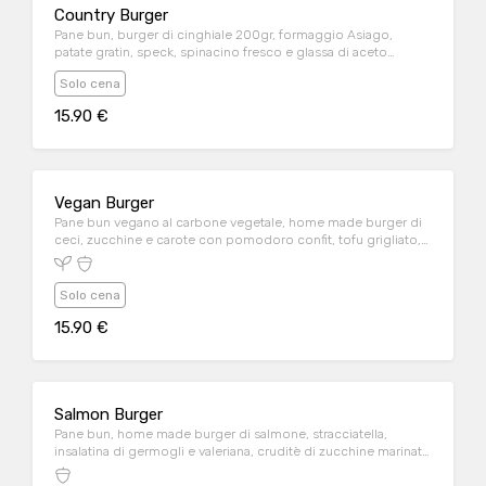
Country Burger
Pane bun, burger di cinghiale 200gr, formaggio Asiago,
patate gratin, speck, spinacino fresco e glassa di aceto
balsamico
Solo cena
15.90 €
Vegan Burger
Pane bun vegano al carbone vegetale, home made burger di
ceci, zucchine e carote con pomodoro confit, tofu grigliato,
broccoletti al vapore e mayo vegana
Solo cena
15.90 €
Salmon Burger
Pane bun, home made burger di salmone, stracciatella,
insalatina di germogli e valeriana, cruditè di zucchine marinate
e salsa guacamole