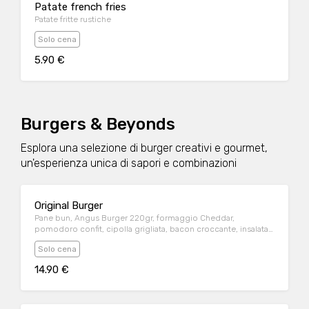
Patate french fries
Patate fritte rustiche
Solo cena
5.90 €
Burgers & Beyonds
Esplora una selezione di burger creativi e gourmet,
un'esperienza unica di sapori e combinazioni
Original Burger
Pane bun, Angus Burger 220gr, formaggio Cheddar,
pomodoro confit, cipolla grigliata, bacon croccante, insalata
iceberg e salsa BBQ
Solo cena
14.90 €