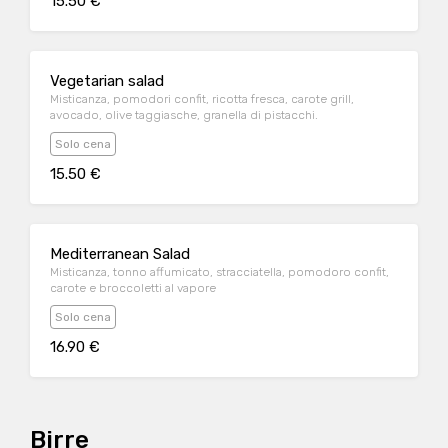
15.50 €
Vegetarian salad
Misticanza, pomodori confit, ricotta fresca, carote grill,
avocado, olive taggiasche, granella di pistacchi.
Solo cena
15.50 €
Mediterranean Salad
Misticanza, tonno affumicato, stracciatella, pomodoro confit,
carote e broccoletti al vapore
Solo cena
16.90 €
Birre