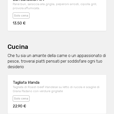
Pane bun, salsiccia alla griglia, peperoni arrosti, cipolla grill,
provola affumicata.
Solo cena
13.50 €
Cucina
Che tu sia un amante della carne o un appassionato di
pesce, troverai piatti pensati per soddisfare ogni tuo
desiderio
Tagliata Irlanda
Tagliata di Roast-beef Irlandese su letto di rucola e scaglie di
Grana Padano con verdure grigliate
Solo cena
22.90 €