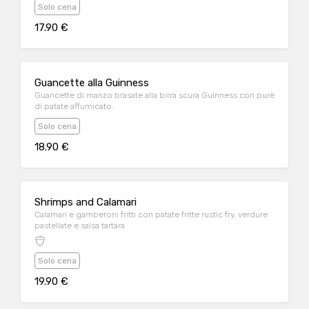
Solo cena
17.90 €
Guancette alla Guinness
Guancette di manzo brasate alla birra scura Guinness con purè
di patate affumicato.
Solo cena
18.90 €
Shrimps and Calamari
Calamari e gamberoni fritti con patate fritte rustic fry, verdure
pastellate e salsa tartara
Solo cena
19.90 €