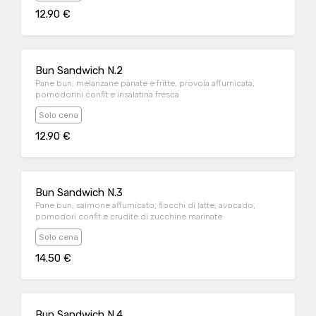
12.90 €
Bun Sandwich N.2
Pane bun, melanzane panate e fritte, provola affumicata,
pomodorini confit e insalatina fresca
Solo cena
12.90 €
Bun Sandwich N.3
Pane bun, salmone affumicato, fiocchi di latte, avocado,
pomodori confit e cruditè di zucchine marinate
Solo cena
14.50 €
Bun Sandwich N.4