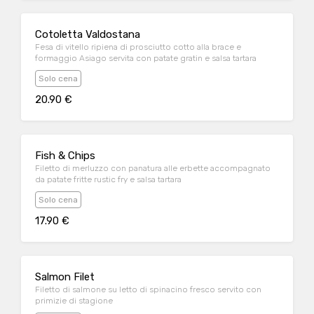
Cotoletta Valdostana
Fesa di vitello ripiena di prosciutto cotto alla brace e
formaggio Asiago servita con patate gratin e salsa tartara
Solo cena
20.90 €
Fish & Chips
Filetto di merluzzo con panatura alle erbette accompagnato
da patate fritte rustic fry e salsa tartara
Solo cena
17.90 €
Salmon Filet
Filetto di salmone su letto di spinacino fresco servito con
primizie di stagione