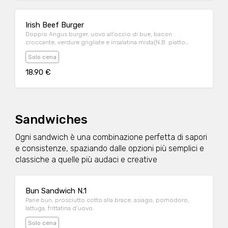
Irish Beef Burger
Doppio Angus burger, uovo all'occio di bue, bacon
croccante, verdure grigliate e insalatina mista(N.B. piatto
servito senza pane bun)
Solo cena
18.90 €
Sandwiches
Ogni sandwich è una combinazione perfetta di sapori
e consistenze, spaziando dalle opzioni più semplici e
classiche a quelle più audaci e creative
Bun Sandwich N.1
Pane bun, prosciutto cotto alla brace, asiago, pomodoro,
lattuga, frittatina d’uovo.
Solo cena