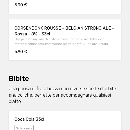
gusto è piacevole e delicato. Finale elegante, finemente
5.90 €
luppolato ed equilibrato.
CORSENDONK ROUSSE - BELGIAN STRONG ALE -
Rossa - 8% - 33cl
Belgian strong ale di colore rosso ramato prodotta con
materie prime accuratamente selezionate. Al palato risulta
dolce, ha un aroma di caramello e lieviti con un sentore
5.90 €
fruttato. In bocca si sente sempre il caramello accompagnato
da note speziate fino al finale leggermente amaro (erbaceo).
Bibite
Una pausa di freschezza con diverse scelte di bibite
analcoliche, perfette per accompagnare qualsiasi
piatto
Coca Cola 33cl
Solo cena