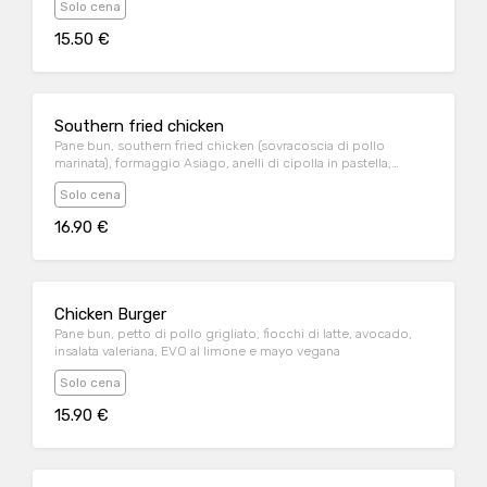
Solo cena
15.50 €
Southern fried chicken
Pane bun, southern fried chicken (sovracoscia di pollo
marinata), formaggio Asiago, anelli di cipolla in pastella,
insalata iceberg, bacon croccante e salsa burger
Solo cena
16.90 €
Chicken Burger
Pane bun, petto di pollo grigliato, fiocchi di latte, avocado,
insalata valeriana, EVO al limone e mayo vegana
Solo cena
15.90 €