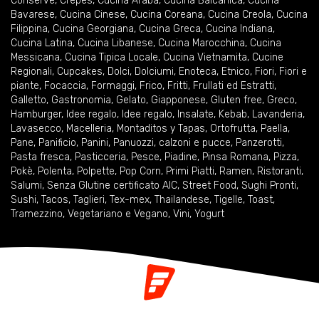
Conserve
,
Crêpes
,
Cucina Araba
,
Cucina Balcanica
,
Cucina
Bavarese
,
Cucina Cinese
,
Cucina Coreana
,
Cucina Creola
,
Cucina
Filippina
,
Cucina Georgiana
,
Cucina Greca
,
Cucina Indiana
,
Cucina Latina
,
Cucina Libanese
,
Cucina Marocchina
,
Cucina
Messicana
,
Cucina Tipica Locale
,
Cucina Vietnamita
,
Cucine
Regionali
,
Cupcakes
,
Dolci
,
Dolciumi
,
Enoteca
,
Etnico
,
Fiori
,
Fiori e
piante
,
Focaccia
,
Formaggi
,
Frico
,
Fritti
,
Frullati ed Estratti
,
Galletto
,
Gastronomia
,
Gelato
,
Giapponese
,
Gluten free
,
Greco
,
Hamburger
,
Idee regalo
,
Idee regalo
,
Insalate
,
Kebab
,
Lavanderia
,
Lavasecco
,
Macelleria
,
Montaditos y Tapas
,
Ortofrutta
,
Paella
,
Pane
,
Panificio
,
Panini
,
Panuozzi, calzoni e pucce
,
Panzerotti
,
Pasta fresca
,
Pasticceria
,
Pesce
,
Piadine
,
Pinsa Romana
,
Pizza
,
Pokè
,
Polenta
,
Polpette
,
Pop Corn
,
Primi Piatti
,
Ramen
,
Ristoranti
,
Salumi
,
Senza Glutine certificato AIC
,
Street Food
,
Sughi Pronti
,
Sushi
,
Tacos
,
Taglieri
,
Tex-mex
,
Thailandese
,
Tigelle
,
Toast
,
Tramezzino
,
Vegetariano e Vegano
,
Vini
,
Yogurt