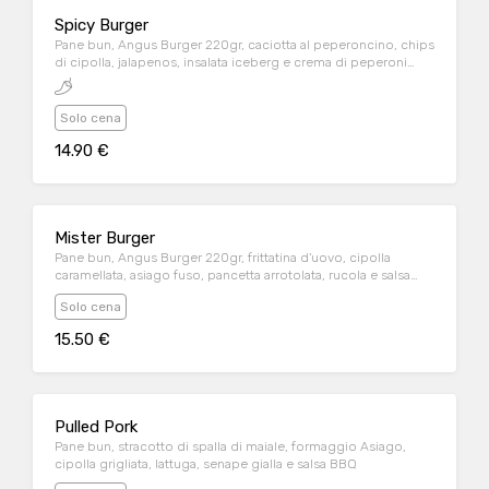
Spicy Burger
Pane bun, Angus Burger 220gr, caciotta al peperoncino, chips
di cipolla, jalapenos, insalata iceberg e crema di peperoni
arrosti
Solo cena
14.90 €
Mister Burger
Pane bun, Angus Burger 220gr, frittatina d'uovo, cipolla
caramellata, asiago fuso, pancetta arrotolata, rucola e salsa
wish
Solo cena
15.50 €
Pulled Pork
Pane bun, stracotto di spalla di maiale, formaggio Asiago,
cipolla grigliata, lattuga, senape gialla e salsa BBQ