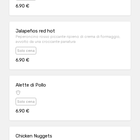
6.90 €
Jalapeños red hot
Peperoncino rosso piccante ripieno di crema di formaggio,
avvolto da una croccante panatura
Solo cena
6.90 €
Alette di Pollo
Solo cena
6.90 €
Chicken Nuggets