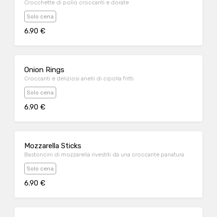
Crocchette di pollo croccanti e dorate
Solo cena
6.90 €
Onion Rings
Croccanti e deliziosi anelli di cipolla fritti
Solo cena
6.90 €
Mozzarella Sticks
Bastoncini di mozzarella rivestiti da una croccante panatura
Solo cena
6.90 €