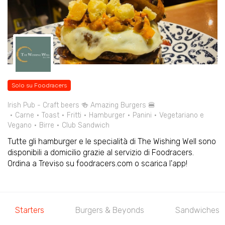
Solo su Foodracers
Irish Pub - Craft beers 🍻 Amazing Burgers 🍔
Carne
Toast
Fritti
Hamburger
Panini
Vegetariano e
Vegano
Birre
Club Sandwich
Tutte gli hamburger e le specialità di The Wishing Well sono
disponibili a domicilio grazie al servizio di Foodracers.
Ordina a Treviso su foodracers.com o scarica l'app!
Starters
Burgers & Beyonds
Sandwiches