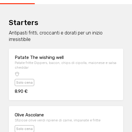
Starters
Antipasti fritti, croccanti e dorati per un inizio
irresistibile
Patate The wishing well
Patate fritte Dippers, bacon, chips di cipolla, maionese e salsa
cheddar
Solo cena
8.90 €
Olive Ascolane
Sfiziose olive verdi ripiene di carne, impanate e fritte
Solo cena