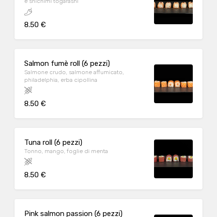
e shichimi tōgarashi
8.50 €
Salmon fumè roll (6 pezzi)
Salmone crudo, salmone affumicato,
philadelphia, erba cipollina
8.50 €
Tuna roll (6 pezzi)
Tonno, mango, foglie di menta
8.50 €
Pink salmon passion (6 pezzi)