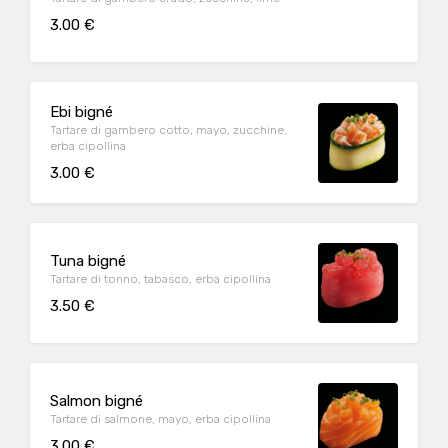
3.00 €
Ebi bigné
Tartare di gambero cotto, mayo, zucchine,
erba cipollina
3.00 €
Tuna bigné
Tartare di tonno, tabasco, erba cipollina
3.50 €
Salmon bigné
Tartare di salmone, mayo, erba cipollina
3.00 €