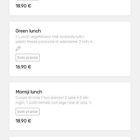
sesamo, 1 roll Salmon Roll (6 pezzi)
18.90 €
Green lunch
Il Lunch vegetariano che soddisfa tutti i
palati! Mezza porzione di edamame, 2 tofu e
2 avocado nigiri, 1 roll shibuya veggie con
zucca fritta
Solo pranzo
16.90 €
Momiji lunch
Colora di rosa il tuo pranzo! 2 sake e 2 ebi
nigiri, 1 zushi temaki con alga rosa di soia, 1
pink salmon passion (6 pezzi)
Solo pranzo
18.90 €