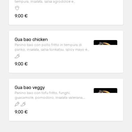
tempura, insalata, salsa agrodolce e
mandorle
9.00 €
Gua bao chicken
Panino bao con pollo fritto in tempura di
panko, insalata, salsa tonkatsu, spicy mayo e
sesamo bianco
9.00 €
Gua bao veggy
Panino bao con tofu fritto, funghi,
guacamole, pomodoro, insalata valeriana,
salsa teriyaki
9.00 €