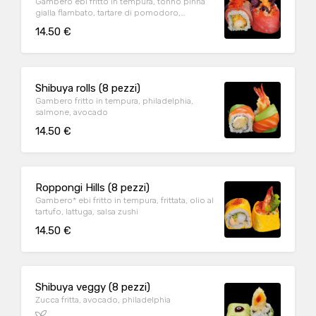
Gambero ebi fritto in tempura, tonno pinna
gialla flambato, tartare di pomodoro,
avocado, patate viola, spicy mayo
14.50 €
Shibuya rolls (8 pezzi)
Gambero fritto in tempura, philadelphia,
salmone, avocado
14.50 €
Roppongi Hills (8 pezzi)
Gambero* ebi fritto in tempura, frittata, olio al
tartufo, lattuga, salsa zushi
14.50 €
Shibuya veggy (8 pezzi)
Zucca fritta, avocado, philadelphia