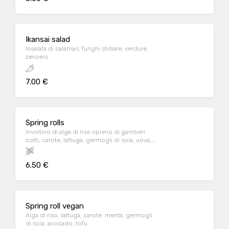
Ikansai salad
Insalata di calamari, funghi shitake, verdure,
zenzero
7.00 €
Spring rolls
Involtino di alga di riso ripieno di gamberi
cotti, carote, lattuga, germogli di soia, uova,
mayo, salsa agrodolce, menta
6.50 €
Spring roll vegan
Alga di riso, lattuga, carote, menta, germogli
di soia, avocado, tofu