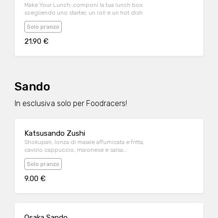
Make Your Lunch: componi la tua lunch box
scegliendo uno starter, un roll e un hot dish
Solo pranzo
21.90 €
Sando
In esclusiva solo per Foodracers!
Katsusando Zushi
Shokupan, lonza di maiale affumicata e fritta,
cavolo cappuccio, maionese e salsa
tonkatsu
Solo pranzo
9.00 €
Osaka Sando