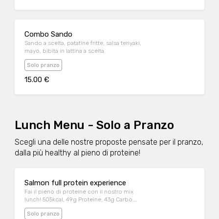
Combo Sando
Sando a scelta, patatine fritte, salsa teriyaki,
mayo, bibita in lattina a scelta
Solo pranzo
15.00 €
Lunch Menu - Solo a Pranzo
Scegli una delle nostre proposte pensate per il pranzo,
dalla più healthy al pieno di proteine!
Salmon full protein experience
Fai il pieno di proteine con il nostro mix
lunch! 505kcal, 49g Proteine, 43g Carbo.
Mezza porzione di riso al naturale, 4 nigiri
Solo pranzo
sake, mini tartare al salmone, avocado e