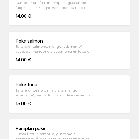
Gamberi* ebi fritti in tempura, guacamole,
funghi shitake, alghe wakame*, cetriolo e
sesamo su un letto di riso bianco
14.00 €
Poke salmon
Tartare di salmone, mango, edamame*,
avocado, mandorle e sesamo su un letto di
riso bianco
14.00 €
Poke tuna
Tartare di tonno pinna gialla, mango
edamame*, avocado, mandorle e sesamo su
un letto di riso bianco
15.00 €
Pumpkin poke
Zucca fritta in tempura, guacamole,