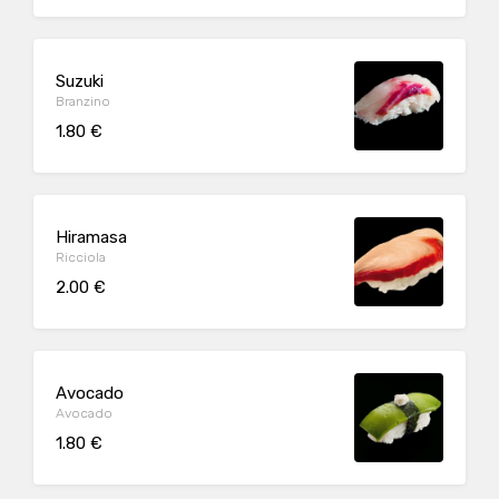
Suzuki
Branzino
1.80 €
Hiramasa
Ricciola
2.00 €
Avocado
Avocado
1.80 €