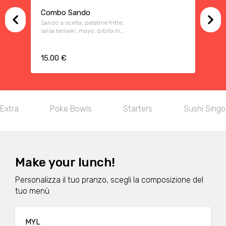
Combo Sando
Sando a scelta, patatine fritte,
salsa teriyaki, mayo, bibita in
lattina a scelta
15.00 €
Extra
Poke Bowls
Starters
Sushi Singol
Make your lunch!
Personalizza il tuo pranzo, scegli la composizione del
tuo menù
MYL