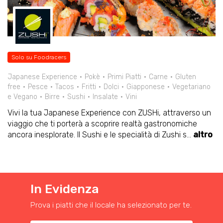
Solo su Foodracers
Japanese Experience
Pokè
Primi Piatti
Carne
Gluten
free
Pesce
Tacos
Fritti
Dolci
Giapponese
Vegetariano
e Vegano
Birre
Sushi
Insalate
Vini
Vivi la tua Japanese Experience con ZUSHi, attraverso un
viaggio che ti porterà a scoprire realtà gastronomiche
ancora inesplorate. Il Sushi e le specialità di Zushi s
...
altro
In Evidenza
Prova i piatti che il locale ha selezionato per te.