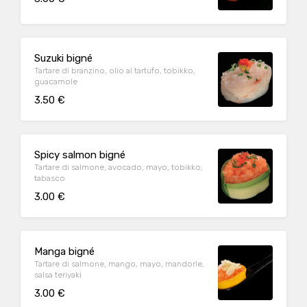
Suzuki bigné
Tartare di branzino, olio al tartufo, tobikko,
guacamole
3.50 €
Spicy salmon bigné
Tartare di salmone, avocado, mayo, tobikko,
tabasco
3.00 €
Manga bigné
Tartare di salmone, mango, mayo, mandorle,
salsa teriyaki
3.00 €