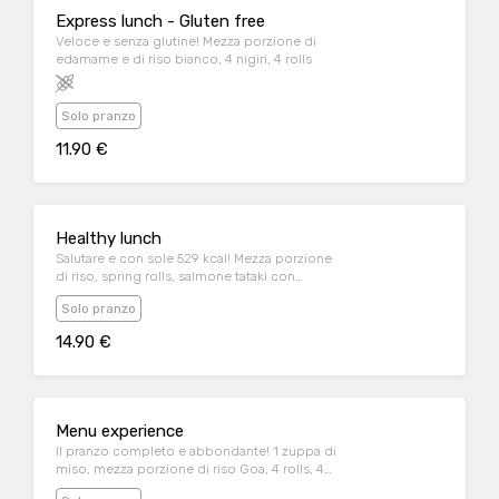
Express lunch - Gluten free
Veloce e senza glutine! Mezza porzione di
edamame e di riso bianco, 4 nigiri, 4 rolls
Solo pranzo
11.90 €
Healthy lunch
Salutare e con sole 529 kcal! Mezza porzione
di riso, spring rolls, salmone tataki con
avocado e sesamo
Solo pranzo
14.90 €
Menu experience
Il pranzo completo e abbondante! 1 zuppa di
miso, mezza porzione di riso Goa, 4 rolls, 4
nigiri, gelato al the verde