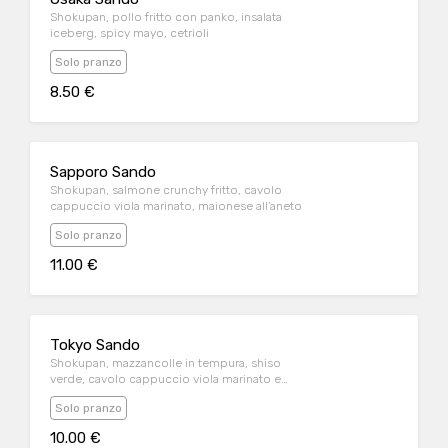
Shokupan, pollo fritto con panko, insalata
iceberg, spicy mayo, cetrioli
Solo pranzo
8.50 €
Sapporo Sando
Shokupan, salmone crunchy fritto, cavolo
cappuccio viola marinato, maionese all’aneto
Solo pranzo
11.00 €
Tokyo Sando
Shokupan, mazzancolle in tempura, shiso
verde, cavolo cappuccio viola marinato e
mayo all’aneto
Solo pranzo
10.00 €