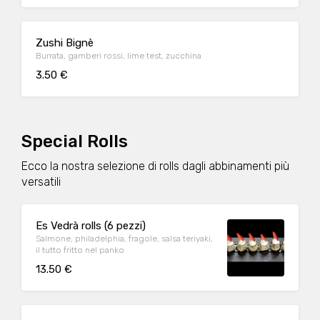
Zushi Bignè
Burrata, gamberi rossi, lime test, zucchina
3.50 €
Special Rolls
Ecco la nostra selezione di rolls dagli abbinamenti più
versatili
Es Vedrà rolls (6 pezzi)
Salmone, philadelphia, fragole, salsa teriyaki,
il tutto fritto nel panko
13.50 €