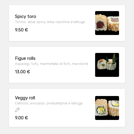
Spicy toro
Tonno, salsa spicy, erba cipollina e lattuga
9.50 €
Figue rolls
Asparagi, tofu, marmellata di fichi, mandorle
13.00 €
Veggy roll
Cetriolo, avocado, philadelphia e lattuga
9.00 €