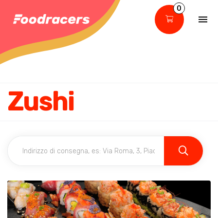
0
Zushi