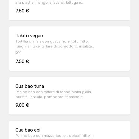
alla piastra, mango, anacardi, lattuga e
sesamo
7.50 €
Takito vegan
Tortillia di mais con guacamole, tofu fritto,
funghi shitake, tartare di pomodoro, insalata
valeriana, salsa teriyaki
7.50 €
Gua bao tuna
Panino bao con tartare di tonno pinna gialla,
burrata, insalata, pomodoro, tabasco e
cipolla fritta
9.00 €
Gua bao ebi
Panino bao con mazzancolle tropicali fritte in