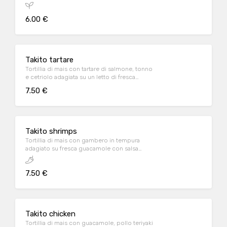
6.00 €
Takito tartare
Tortillia di mais con tartare di salmone, tonno
e cetriolo adagiata su un letto di fresca
guacamole e salsa spicy mayo
7.50 €
Takito shrimps
Tortillia di mais con gambero in tempura
adagiato su fresca guacamole con salsa
teriyaki e spicy mayo
7.50 €
Takito chicken
Tortillia di mais con guacamole, pollo teriyaki