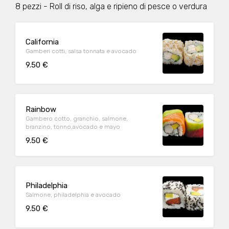
8 pezzi - Roll di riso, alga e ripieno di pesce o verdura
California
Gamberi cotti, salsa tonnata e avocado
9.50 €
Rainbow
Gambero cotto, granchio, salmone,
branzino, tonno,avocado e mayo
9.50 €
Philadelphia
Salmone, philadelphia e avocado
9.50 €