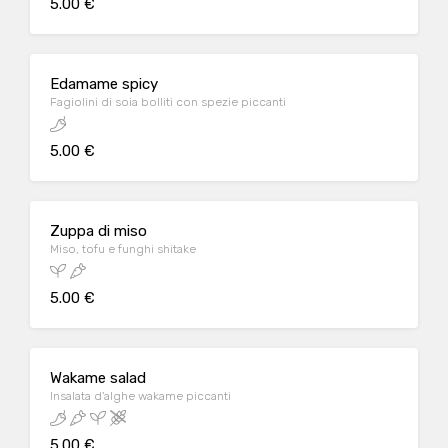
5.00 €
Edamame spicy
Fagiolini di soia bolliti con spezie piccanti
5.00 €
Zuppa di miso
Miso, tofu e funghi shitake
5.00 €
Wakame salad
Insalata d'alghe wakame piccanti
5.00 €