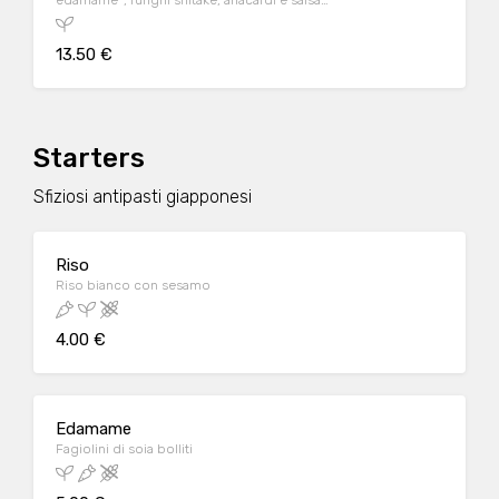
edamame*, funghi shitake, anacardi e salsa
teriyaki su un letto di riso bianco
13.50 €
Starters
Sfiziosi antipasti giapponesi
Riso
Riso bianco con sesamo
4.00 €
Edamame
Fagiolini di soia bolliti