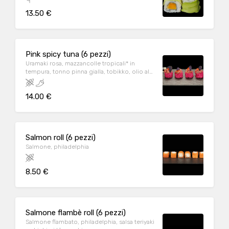
13.50 €
Pink spicy tuna (6 pezzi)
Uramaki rosa, mazzancolle tropicali* in
tempura, tonno pinna gialla, tobikko, olio al
tartufo, erba cipollina, tabasco, patata viola e
salsa piccante
14.00 €
Salmon roll (6 pezzi)
Salmone, philadelphia
8.50 €
Salmone flambè roll (6 pezzi)
Salmone flambato, philadelphia, salsa teriyaki