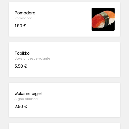
Pomodoro
Pomodoro
1.80 €
Tobikko
Uova di pesce volante
3.50 €
Wakame bigné
Alghe piccanti
2.50 €