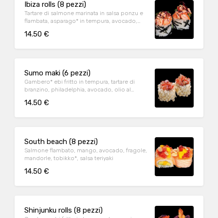
Ibiza rolls (8 pezzi)
Tartare di salmone marinata in salsa ponzu e
flambata, asparago* in tempura, avocado,
sesamo, guacamole, ito togarashi
14.50 €
Sumo maki (6 pezzi)
Gambero* ebi fritto in tempura, tartare di
branzino, philadelphia, avocado, olio al
tartufo, il tutto avvolto in riso soffiato
14.50 €
South beach (8 pezzi)
Salmone flambato, mango, avocado, fragole,
mandorle, tobikko*, salsa teriyaki
14.50 €
Shinjunku rolls (8 pezzi)