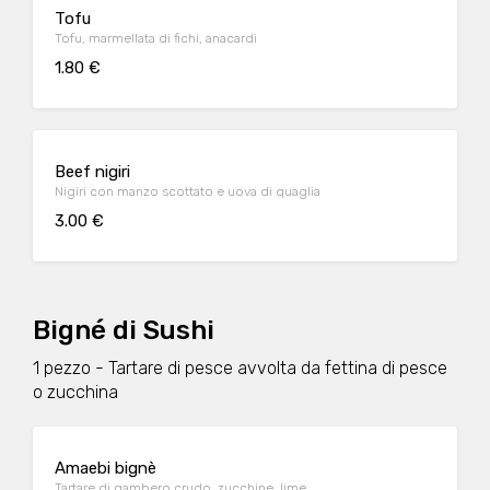
Tofu
Tofu, marmellata di fichi, anacardi
1.80 €
Beef nigiri
Nigiri con manzo scottato e uova di quaglia
3.00 €
Bigné di Sushi
1 pezzo - Tartare di pesce avvolta da fettina di pesce
o zucchina
Amaebi bignè
Tartare di gambero crudo, zucchine, lime