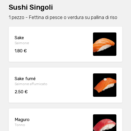
Sushi Singoli
1 pezzo - Fettina di pesce o verdura su pallina di riso
Sake
Salmone
1.80 €
Sake fumé
Salmone affumicato
2.50 €
Maguro
Tonno