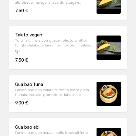
alla piastra, mango, anacardi, lattuga e
sesamo
7.50 €
Takito vegan
Tortillia di mais con guacamole, tofu fritto,
funghi shitake, tartare di pomodoro, insalata
valeriana, salsa teriyaki
7.50 €
Gua bao tuna
Panino bao con tartare di tonno pinna gialla,
burrata, insalata, pomodoro, tabasco e
cipolla fritta
9.00 €
Gua bao ebi
Panino bao con mazzancolle tropicali fritte in