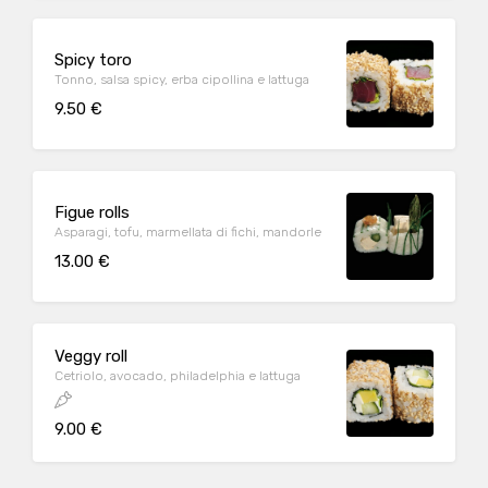
Spicy toro
Tonno, salsa spicy, erba cipollina e lattuga
9.50 €
Figue rolls
Asparagi, tofu, marmellata di fichi, mandorle
13.00 €
Veggy roll
Cetriolo, avocado, philadelphia e lattuga
9.00 €