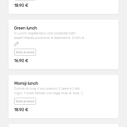
sesamo, 1 roll Salmon Roll (6 pezzi)
18.90 €
Green lunch
Il Lunch vegetariano che soddisfa tutti i
palati! Mezza porzione di edamame, 2 tofu e
2 avocado nigiri, 1 roll shibuya veggie con
zucca fritta
Solo pranzo
16.90 €
Momiji lunch
Colora di rosa il tuo pranzo! 2 sake e 2 ebi
nigiri, 1 zushi temaki con alga rosa di soia, 1
pink salmon passion (6 pezzi)
Solo pranzo
18.90 €