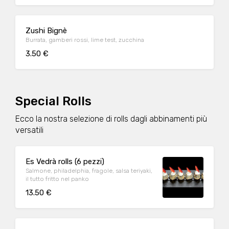
Zushi Bignè
Burrata, gamberi rossi, lime test, zucchina
3.50 €
Special Rolls
Ecco la nostra selezione di rolls dagli abbinamenti più
versatili
Es Vedrà rolls (6 pezzi)
Salmone, philadelphia, fragole, salsa teriyaki,
il tutto fritto nel panko
13.50 €