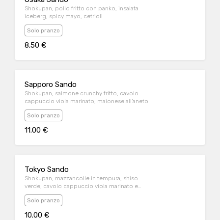
Shokupan, pollo fritto con panko, insalata
iceberg, spicy mayo, cetrioli
Solo pranzo
8.50 €
Sapporo Sando
Shokupan, salmone crunchy fritto, cavolo
cappuccio viola marinato, maionese all’aneto
Solo pranzo
11.00 €
Tokyo Sando
Shokupan, mazzancolle in tempura, shiso
verde, cavolo cappuccio viola marinato e
mayo all’aneto
Solo pranzo
10.00 €