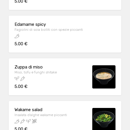
5.00 €
Edamame spicy
Fagiolini di soia bolliti con spezie piccanti
5.00 €
Zuppa di miso
Miso, tofu e funghi shitake
5.00 €
Wakame salad
Insalata d'alghe wakame piccanti
5.00 €