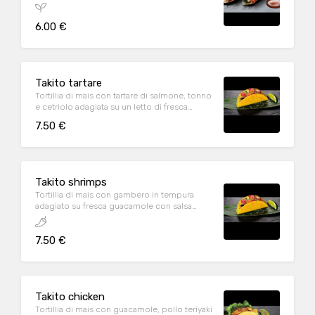
6.00 €
Takito tartare
Tortillia di mais con tartare di salmone, tonno
e cetriolo adagiata su un letto di fresca
guacamole e salsa spicy mayo
7.50 €
Takito shrimps
Tortillia di mais con gambero in tempura
adagiato su fresca guacamole con salsa
teriyaki e spicy mayo
7.50 €
Takito chicken
Tortillia di mais con guacamole, pollo teriyaki