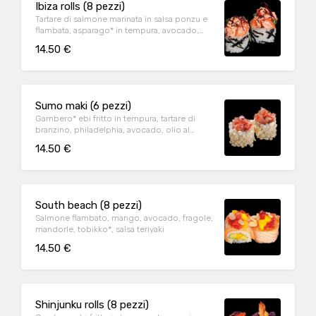
Ibiza rolls (8 pezzi)
Tartare di salmone marinata in salsa ponzu e
flambata, asparago* in tempura, avocado,
sesamo, guacamole, ito togarashi
14.50 €
Sumo maki (6 pezzi)
Gambero* ebi fritto in tempura, tartare di
branzino, philadelphia, avocado, olio al
tartufo, il tutto avvolto in riso soffiato
14.50 €
South beach (8 pezzi)
Salmone flambato, mango, avocado, fragole,
mandorle, tobikko*, salsa teriyaki
14.50 €
Shinjunku rolls (8 pezzi)