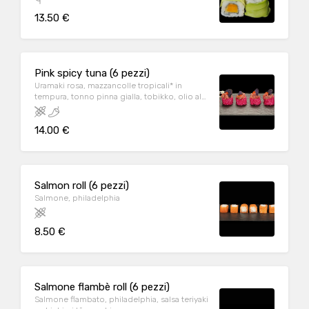
13.50 €
Pink spicy tuna (6 pezzi)
Uramaki rosa, mazzancolle tropicali* in
tempura, tonno pinna gialla, tobikko, olio al
tartufo, erba cipollina, tabasco, patata viola e
salsa piccante
14.00 €
Salmon roll (6 pezzi)
Salmone, philadelphia
8.50 €
Salmone flambè roll (6 pezzi)
Salmone flambato, philadelphia, salsa teriyaki