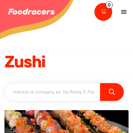
0
Zushi