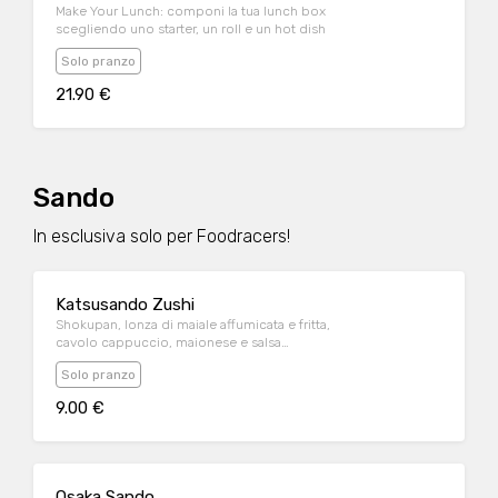
Make Your Lunch: componi la tua lunch box
scegliendo uno starter, un roll e un hot dish
Solo pranzo
21.90 €
Sando
In esclusiva solo per Foodracers!
Katsusando Zushi
Shokupan, lonza di maiale affumicata e fritta,
cavolo cappuccio, maionese e salsa
tonkatsu
Solo pranzo
9.00 €
Osaka Sando