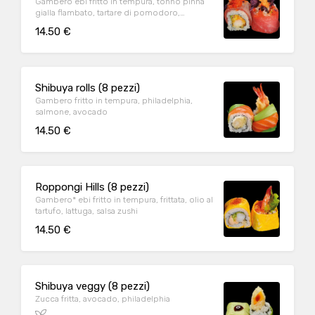
Gambero ebi fritto in tempura, tonno pinna
gialla flambato, tartare di pomodoro,
avocado, patate viola, spicy mayo
14.50 €
Shibuya rolls (8 pezzi)
Gambero fritto in tempura, philadelphia,
salmone, avocado
14.50 €
Roppongi Hills (8 pezzi)
Gambero* ebi fritto in tempura, frittata, olio al
tartufo, lattuga, salsa zushi
14.50 €
Shibuya veggy (8 pezzi)
Zucca fritta, avocado, philadelphia