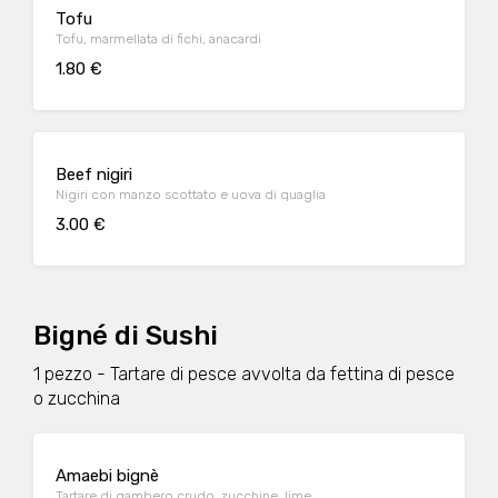
Tofu
Tofu, marmellata di fichi, anacardi
1.80 €
Beef nigiri
Nigiri con manzo scottato e uova di quaglia
3.00 €
Bigné di Sushi
1 pezzo - Tartare di pesce avvolta da fettina di pesce
o zucchina
Amaebi bignè
Tartare di gambero crudo, zucchine, lime