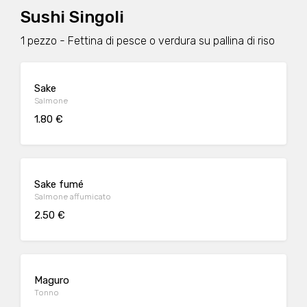
Sushi Singoli
1 pezzo - Fettina di pesce o verdura su pallina di riso
Sake
Salmone
1.80 €
Sake fumé
Salmone affumicato
2.50 €
Maguro
Tonno