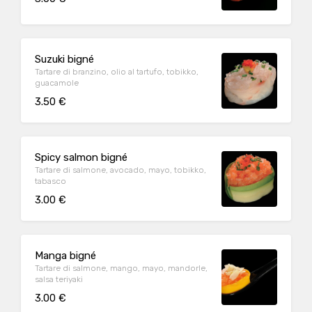
Suzuki bigné
Tartare di branzino, olio al tartufo, tobikko,
guacamole
3.50 €
Spicy salmon bigné
Tartare di salmone, avocado, mayo, tobikko,
tabasco
3.00 €
Manga bigné
Tartare di salmone, mango, mayo, mandorle,
salsa teriyaki
3.00 €