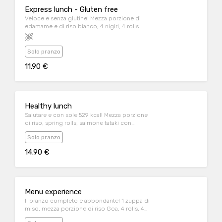
Express lunch - Gluten free
Veloce e senza glutine! Mezza porzione di
edamame e di riso bianco, 4 nigiri, 4 rolls
Solo pranzo
11.90 €
Healthy lunch
Salutare e con sole 529 kcal! Mezza porzione
di riso, spring rolls, salmone tataki con
avocado e sesamo
Solo pranzo
14.90 €
Menu experience
Il pranzo completo e abbondante! 1 zuppa di
miso, mezza porzione di riso Goa, 4 rolls, 4
nigiri, gelato al the verde