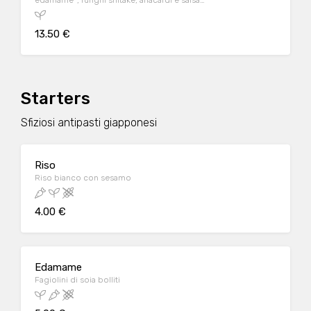
edamame*, funghi shitake, anacardi e salsa
teriyaki su un letto di riso bianco
13.50 €
Starters
Sfiziosi antipasti giapponesi
Riso
Riso bianco con sesamo
4.00 €
Edamame
Fagiolini di soia bolliti