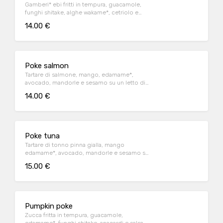
Gamberi* ebi fritti in tempura, guacamole,
funghi shitake, alghe wakame*, cetriolo e
sesamo su un letto di riso bianco
14.00 €
Poke salmon
Tartare di salmone, mango, edamame*,
avocado, mandorle e sesamo su un letto di
riso bianco
14.00 €
Poke tuna
Tartare di tonno pinna gialla, mango
edamame*, avocado, mandorle e sesamo su
un letto di riso bianco
15.00 €
Pumpkin poke
Zucca fritta in tempura, guacamole,