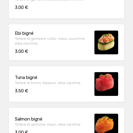
3.00 €
Ebi bigné
Tartare di gambero cotto, mayo, zucchine,
erba cipollina
3.00 €
Tuna bigné
Tartare di tonno, tabasco, erba cipollina
3.50 €
Salmon bigné
Tartare di salmone, mayo, erba cipollina
3.00 €