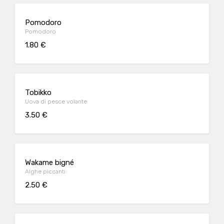
Pomodoro
Pomodoro
1.80 €
Tobikko
Uova di pesce volante
3.50 €
Wakame bigné
Alghe piccanti
2.50 €