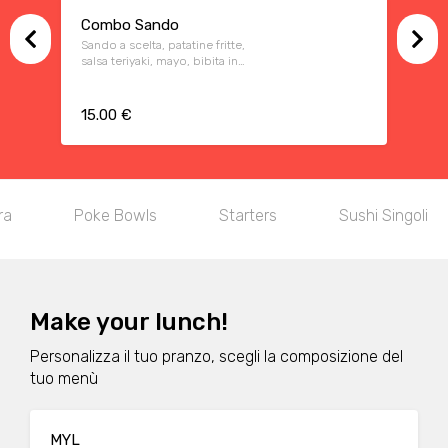
Combo Sando
Sando a scelta, patatine fritte,
salsa teriyaki, mayo, bibita in
lattina a scelta
15.00 €
ra
Poke Bowls
Starters
Sushi Singoli
Make your lunch!
Personalizza il tuo pranzo, scegli la composizione del
tuo menù
MYL