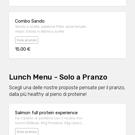
Combo Sando
Sando a scelta, patatine fritte, salsa teriyaki,
mayo, bibita in lattina a scelta
Solo pranzo
15.00 €
Lunch Menu - Solo a Pranzo
Scegli una delle nostre proposte pensate per il pranzo,
dalla più healthy al pieno di proteine!
Salmon full protein experience
Fai il pieno di proteine con il nostro mix
lunch! 505kcal, 49g Proteine, 43g Carbo.
Mezza porzione di riso al naturale, 4 nigiri
Solo pranzo
sake, mini tartare al salmone, avocado e