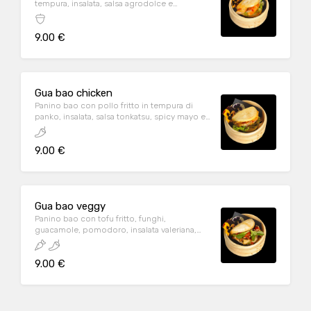
tempura, insalata, salsa agrodolce e
mandorle
9.00 €
Gua bao chicken
Panino bao con pollo fritto in tempura di
panko, insalata, salsa tonkatsu, spicy mayo e
sesamo bianco
9.00 €
Gua bao veggy
Panino bao con tofu fritto, funghi,
guacamole, pomodoro, insalata valeriana,
salsa teriyaki
9.00 €