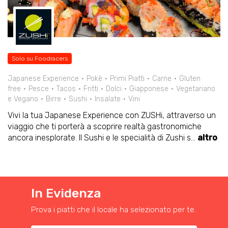
Solo su Foodracers
Japanese Experience
Pokè
Primi Piatti
Carne
Gluten
free
Pesce
Tacos
Fritti
Dolci
Giapponese
Vegetariano
e Vegano
Birre
Sushi
Insalate
Vini
Vivi la tua Japanese Experience con ZUSHi, attraverso un
viaggio che ti porterà a scoprire realtà gastronomiche
ancora inesplorate. Il Sushi e le specialità di Zushi s
...
altro
In Evidenza
Prova i piatti che il locale ha selezionato per te.