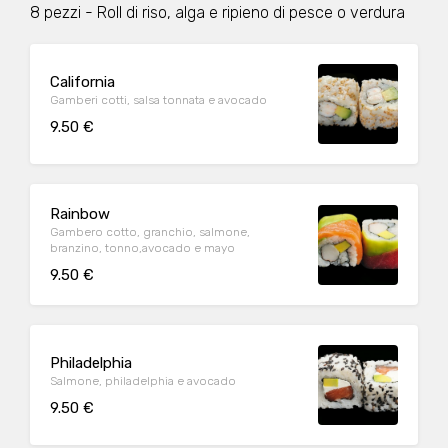
8 pezzi - Roll di riso, alga e ripieno di pesce o verdura
California
Gamberi cotti, salsa tonnata e avocado
9.50 €
Rainbow
Gambero cotto, granchio, salmone,
branzino, tonno,avocado e mayo
9.50 €
Philadelphia
Salmone, philadelphia e avocado
9.50 €