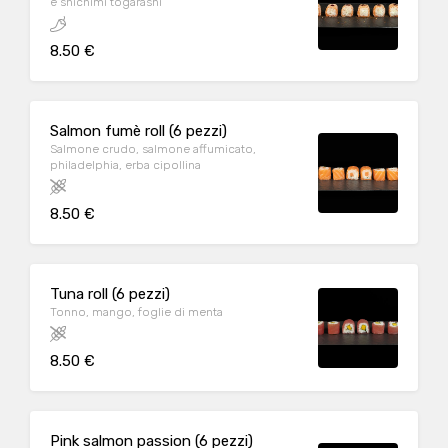
e shichimi tōgarashi
8.50 €
Salmon fumè roll (6 pezzi)
Salmone crudo, salmone affumicato,
philadelphia, erba cipollina
8.50 €
Tuna roll (6 pezzi)
Tonno, mango, foglie di menta
8.50 €
Pink salmon passion (6 pezzi)