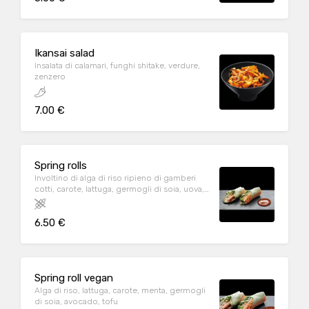
Ikansai salad
Insalata di calamari, funghi shitake, verdure,
zenzero
7.00 €
Spring rolls
Involtino di alga di riso ripieno di gamberi
cotti, carote, lattuga, germogli di soia, uova,
mayo, salsa agrodolce, menta
6.50 €
Spring roll vegan
Alga di riso, lattuga, carote, menta, germogli
di soia, avocado, tofu