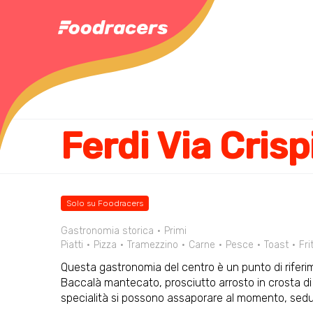
Ferdi Via Crisp
Solo su Foodracers
Gastronomia storica
Primi
Piatti
Pizza
Tramezzino
Carne
Pesce
Toast
Frit
Questa gastronomia del centro è un punto di riferimen
Baccalà mantecato, prosciutto arrosto in crosta di 
specialità si possono assaporare al momento, seduti