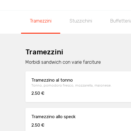
Tramezzini
Stuzzichini
Buffetteri
Tramezzini
Morbidi sandwich con varie farciture
Tramezzino al tonno
Tonno, pomodoro fresco, mozzarella, maionese.
2.50 €
Tramezzino allo speck
2.50 €