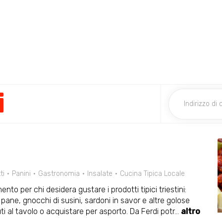
i
ti
Panini
Gastronomia
Insalate
Cucina Tipica Locale
to per chi desidera gustare i prodotti tipici triestini:
pane, gnocchi di susini, sardoni in savor e altre golose
 al tavolo o acquistare per asporto. Da Ferdi potr
...
altro