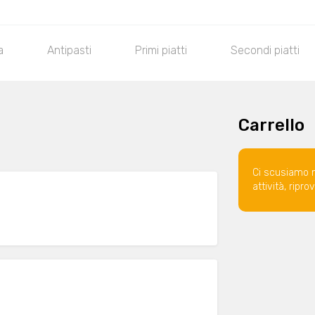
a
Antipasti
Primi piatti
Secondi piatti
Carrello
Ci scusiamo 
attività, ripr