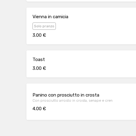
Vienna in camicia
Solo pranzo
3.00 €
Toast
3.00 €
Panino con prosciutto in crosta
Con prosciutto arrosto in crosta, senape e cren
4.00 €