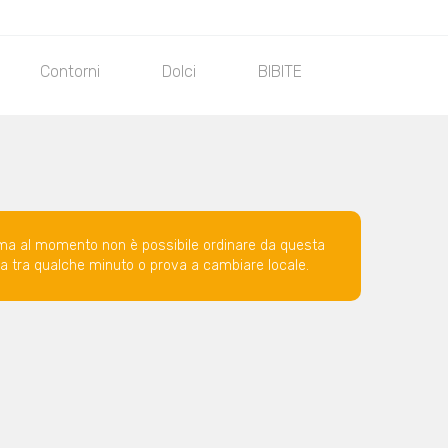
Contorni
Dolci
BIBITE
ma al momento non è possibile ordinare da questa
ova tra qualche minuto o prova a cambiare locale.