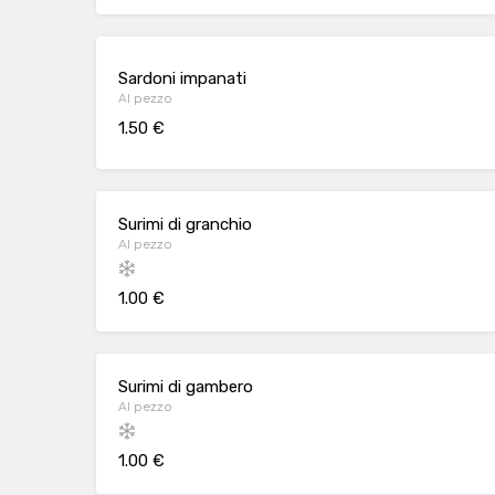
Sardoni impanati
Al pezzo
1.50 €
Surimi di granchio
Al pezzo
1.00 €
Surimi di gambero
Al pezzo
1.00 €