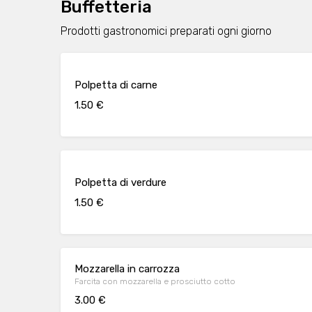
Buffetteria
Prodotti gastronomici preparati ogni giorno
Polpetta di carne
1.50 €
Polpetta di verdure
1.50 €
Mozzarella in carrozza
Farcita con mozzarella e prosciutto cotto
3.00 €