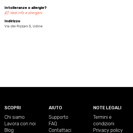
Intolleranze o allergie?
Vedi info e allergeni
Indirizzo
Via dei Rizzani 5, Udine
SCOPRI
AIUTO
NOTE LEGALI
Chi siamo
Supporto
Termini e
Lavora con noi
FAQ
condizioni
Blog
Contattaci
Privacy policy