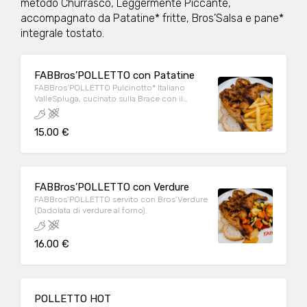
metodo Churrasco, Leggermente Piccante,
accompagnato da Patatine* fritte, Bros’Salsa e pane*
integrale tostato.
FABBros’POLLETTO con Patatine
FABBros’POLLETTO Pulcinotto* Italiano
ValleSpluga, cucinato sulla Brace con il
metodo Churrasco, Leggermente Piccante,
accompagnato da Patatine* fritte, Bros’Salsa
15.00 €
e pane* integrale tostato.
FABBros’POLLETTO con Verdure
FABBros’POLLETTO servito con Bros’Verdure
(Dadolata di verdure al forno).
16.00 €
POLLETTO HOT