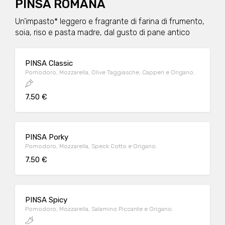
PINSA ROMANA
Un’impasto* leggero e fragrante di farina di frumento,
soia, riso e pasta madre, dal gusto di pane antico
PINSA Classic
Pomodoro, Mozzarella, Olive Taggiasche, Capperi e Origano.
7.50 €
PINSA Porky
Pomodoro, Mozzarella, Speck Cotto e Origano.
7.50 €
PINSA Spicy
Pomodoro, Mozzarella, Salamino Piccante e Origano.