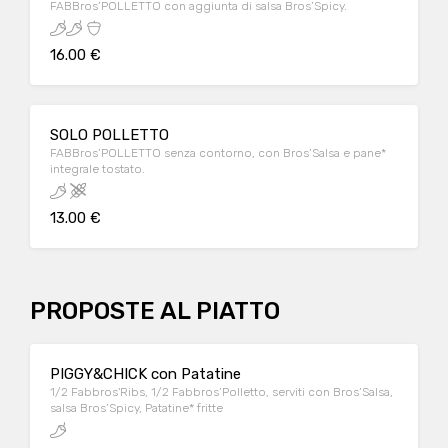
FABBros’POLLETTO con aggiunta di salsa Bros’Spicy.
16.00 €
SOLO POLLETTO
FABBros’POLLETTO senza contorno, con Bros’Salsa e pane*
integrale tostato.
13.00 €
PROPOSTE AL PIATTO
PIGGY&CHICK con Patatine
1/2 Fabbros'Ribs, 1/2 Fabbros’Polletto, serviti con Bros’Salsa,
salsa Bros’Spicy, Patatine* fritte