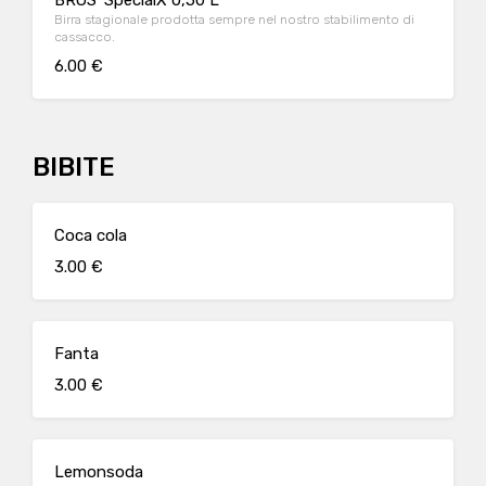
BROS' SpecialX 0,50 L
Birra stagionale prodotta sempre nel nostro stabilimento di
cassacco.
6.00 €
BIBITE
Coca cola
3.00 €
Fanta
3.00 €
Lemonsoda