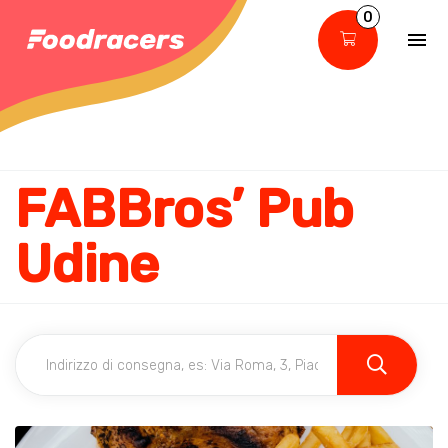
0
FABBros’ Pub
Udine