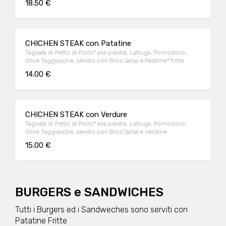
18.50 €
CHICHEN STEAK con Patatine
Tagliata di Petto di Pollo* alla piastra, Lattuga, Pomodoro,
Olive Taggiasche, servito con Bros’Salsa e Patatine* fritte
14.00 €
CHICHEN STEAK con Verdure
Tagliata di Petto di Pollo* alla piastra, Lattuga, Pomodoro,
Olive Taggiasche, servito con Bros’Salsa e Verdure
15.00 €
BURGERS e SANDWICHES
Tutti i Burgers ed i Sandweches sono serviti con
Patatine Fritte