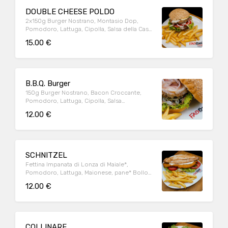
DOUBLE CHEESE POLDO
2x150g Burger Nostrano, Montasio Dop,
Pomodoro, Lattuga, Cipolla, Salsa della Casa,
pane al latte con sesamo
15.00 €
B.B.Q. Burger
150g Burger Nostrano, Bacon Croccante,
Pomodoro, Lattuga, Cipolla, Salsa
BeerBecue, pane al latte con sesamo.
12.00 €
SCHNITZEL
Fettina Impanata di Lonza di Maiale*,
Pomodoro, Lattuga, Maionese, pane* Bollo
Galiziano
12.00 €
COLLINARE