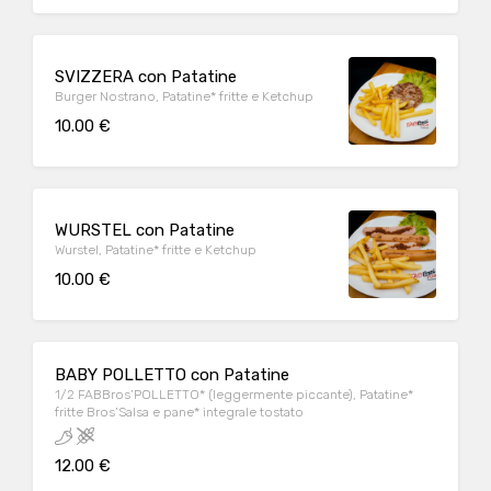
SVIZZERA con Patatine
Burger Nostrano, Patatine* fritte e Ketchup
10.00 €
WURSTEL con Patatine
Wurstel, Patatine* fritte e Ketchup
10.00 €
BABY POLLETTO con Patatine
1/2 FABBros’POLLETTO* (leggermente piccante), Patatine*
fritte Bros’Salsa e pane* integrale tostato
12.00 €