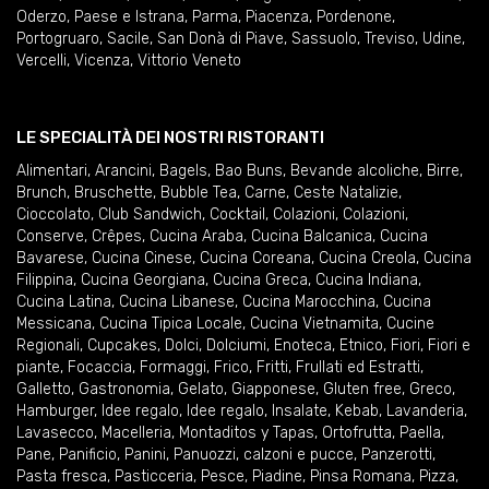
Oderzo
,
Paese e Istrana
,
Parma
,
Piacenza
,
Pordenone
,
Portogruaro
,
Sacile
,
San Donà di Piave
,
Sassuolo
,
Treviso
,
Udine
,
Vercelli
,
Vicenza
,
Vittorio Veneto
LE SPECIALITÀ DEI NOSTRI RISTORANTI
Alimentari
,
Arancini
,
Bagels
,
Bao Buns
,
Bevande alcoliche
,
Birre
,
Brunch
,
Bruschette
,
Bubble Tea
,
Carne
,
Ceste Natalizie
,
Cioccolato
,
Club Sandwich
,
Cocktail
,
Colazioni
,
Colazioni
,
Conserve
,
Crêpes
,
Cucina Araba
,
Cucina Balcanica
,
Cucina
Bavarese
,
Cucina Cinese
,
Cucina Coreana
,
Cucina Creola
,
Cucina
Filippina
,
Cucina Georgiana
,
Cucina Greca
,
Cucina Indiana
,
Cucina Latina
,
Cucina Libanese
,
Cucina Marocchina
,
Cucina
Messicana
,
Cucina Tipica Locale
,
Cucina Vietnamita
,
Cucine
Regionali
,
Cupcakes
,
Dolci
,
Dolciumi
,
Enoteca
,
Etnico
,
Fiori
,
Fiori e
piante
,
Focaccia
,
Formaggi
,
Frico
,
Fritti
,
Frullati ed Estratti
,
Galletto
,
Gastronomia
,
Gelato
,
Giapponese
,
Gluten free
,
Greco
,
Hamburger
,
Idee regalo
,
Idee regalo
,
Insalate
,
Kebab
,
Lavanderia
,
Lavasecco
,
Macelleria
,
Montaditos y Tapas
,
Ortofrutta
,
Paella
,
Pane
,
Panificio
,
Panini
,
Panuozzi, calzoni e pucce
,
Panzerotti
,
Pasta fresca
,
Pasticceria
,
Pesce
,
Piadine
,
Pinsa Romana
,
Pizza
,