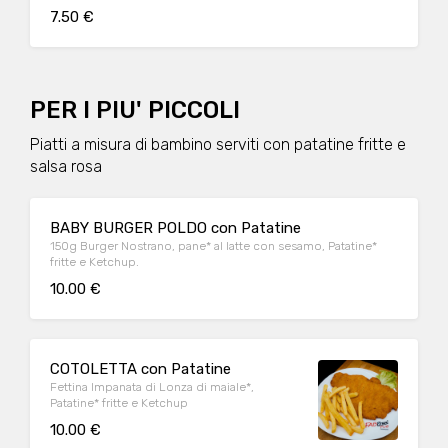
7.50 €
PER I PIU' PICCOLI
Piatti a misura di bambino serviti con patatine fritte e
salsa rosa
BABY BURGER POLDO con Patatine
150g Burger Nostrano, pane* al latte con sesamo, Patatine*
fritte e Ketchup.
10.00 €
COTOLETTA con Patatine
Fettina Impanata di Lonza di maiale*,
Patatine* fritte e Ketchup
10.00 €