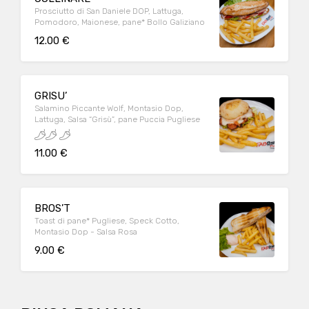
Prosciutto di San Daniele DOP, Lattuga,
Pomodoro, Maionese, pane* Bollo Galiziano
12.00 €
GRISU’
Salamino Piccante Wolf, Montasio Dop,
Lattuga, Salsa “Grisù”, pane Puccia Pugliese
11.00 €
BROS’T
Toast di pane* Pugliese, Speck Cotto,
Montasio Dop - Salsa Rosa
9.00 €