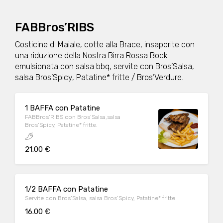
FABBros’RIBS
Costicine di Maiale, cotte alla Brace, insaporite con
una riduzione della Nostra Birra Rossa Bock
emulsionata con salsa bbq, servite con Bros’Salsa,
salsa Bros’Spicy, Patatine* fritte / Bros’Verdure.
1 BAFFA con Patatine
FABBros’RIBS con Bros’Salsa,salsa
Bros’Spicy, Patatine* fritte.
21.00 €
1/2 BAFFA con Patatine
Servite con Bros’Salsa, salsa Bros’Spicy, Patatine* fritte
16.00 €