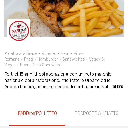
Polletto alla Brace
Rooster
Meat
Pinsa
Romana
Fries
Hamburger
Sandwiches
Veggy &
Vegan
Beer
Club Sandwich
Forti di 15 anni di collaborazione con un noto marchio
nazionale della ristorazione, mio fratello Urbano ed io,
Andrea Fabbro, abbiamo deciso di continuare in aut
...
altro
S
FABBros’POLLETTO
PROPOSTE AL PIATTO