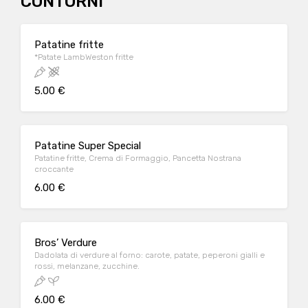
CONTORNI
Patatine fritte
*Patate LambWeston fritte
5.00 €
Patatine Super Special
Patatine fritte, Crema di Formaggio, Pancetta Nostrana
croccante
6.00 €
Bros’ Verdure
Dadolata di verdure al forno: carote, patate, peperoni gialli e
rossi, melanzane, zucchine.
6.00 €