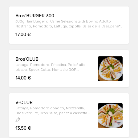
Bros’BURGER 300
300g HamBurger di Carne Selezionata di Bovino Adulto
Nostrano, Pomodoro, Lattuga, Cipolla, Salsa della Casa,pane*
al latte con sesamo - Bros’Salsa.
17.00 €
Bros’CLUB
Lattuga, Pomodoro, Frittatina, Pollo* alla
piastra, Speck Cotto, Montasio DOP,
Maionese, pane* a cassetta - Salsa Rosa
14.00 €
V-CLUB
Lattuga, Pomodoro condito, Mozzarella,
Bros’Verdure, Bros’Salsa, pane* a cassetta -
Salsa rosa.
13.50 €