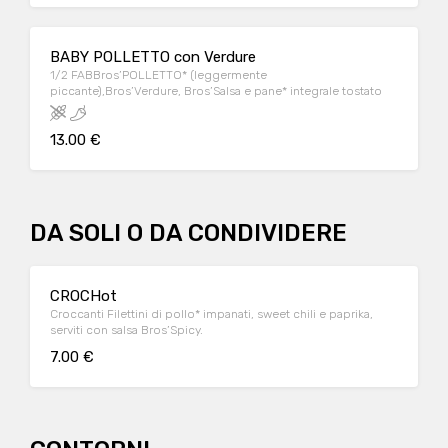
BABY POLLETTO con Verdure
1/2 FABBros’POLLETTO* (leggermente
piccante),Bros’Verdure, Bros’Salsa e pane* integrale tostato
13.00 €
DA SOLI O DA CONDIVIDERE
CROCHot
Croccanti Filettini di pollo* impanati, sweet chili e paprika,
serviti con salsa Bros’Spicy.
7.00 €