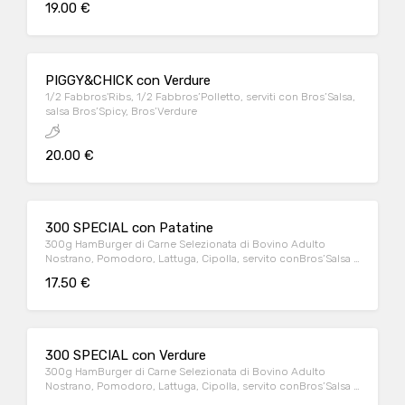
19.00 €
PIGGY&CHICK con Verdure
1/2 Fabbros'Ribs, 1/2 Fabbros’Polletto, serviti con Bros’Salsa,
salsa Bros’Spicy, Bros’Verdure
20.00 €
300 SPECIAL con Patatine
300g HamBurger di Carne Selezionata di Bovino Adulto
Nostrano, Pomodoro, Lattuga, Cipolla, servito conBros’Salsa e
Patatine* fritte
17.50 €
300 SPECIAL con Verdure
300g HamBurger di Carne Selezionata di Bovino Adulto
Nostrano, Pomodoro, Lattuga, Cipolla, servito conBros’Salsa e
Verdure