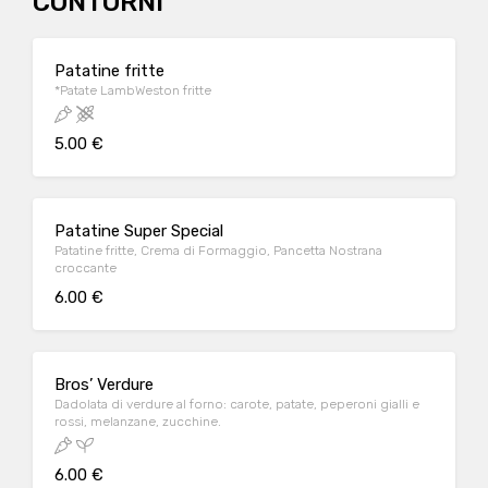
CONTORNI
Patatine fritte
*Patate LambWeston fritte
5.00 €
Patatine Super Special
Patatine fritte, Crema di Formaggio, Pancetta Nostrana
croccante
6.00 €
Bros’ Verdure
Dadolata di verdure al forno: carote, patate, peperoni gialli e
rossi, melanzane, zucchine.
6.00 €