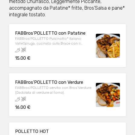
metodo Churrasco, Leggermente Piccante,
accompagnato da Patatine* fritte, Bros’Salsa e pane*
integrale tostato.
FABBros’POLLETTO con Patatine
FABBros’POLLETTO Pulcinotto* Italiano
ValleSpluga, cucinato sulla Brace con il
metodo Churrasco, Leggermente Piccante,
accompagnato da Patatine* fritte, Bros’Salsa
15.00 €
e pane* integrale tostato.
FABBros’POLLETTO con Verdure
FABBros’POLLETTO servito con Bros’Verdure
(Dadolata di verdure al forno).
16.00 €
POLLETTO HOT