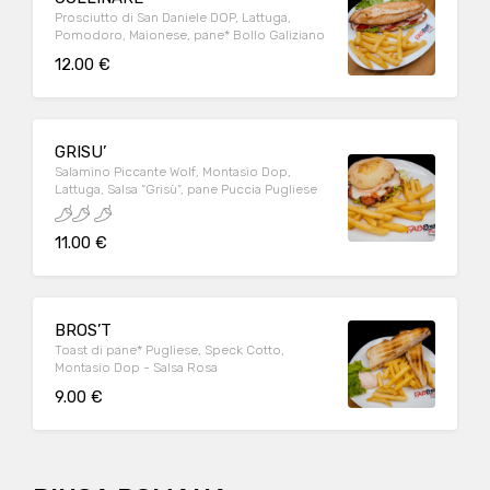
Prosciutto di San Daniele DOP, Lattuga,
Pomodoro, Maionese, pane* Bollo Galiziano
12.00 €
GRISU’
Salamino Piccante Wolf, Montasio Dop,
Lattuga, Salsa “Grisù”, pane Puccia Pugliese
11.00 €
BROS’T
Toast di pane* Pugliese, Speck Cotto,
Montasio Dop - Salsa Rosa
9.00 €