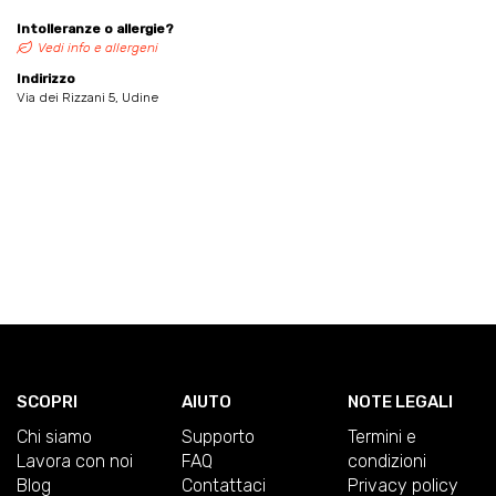
Intolleranze o allergie?
Vedi info e allergeni
Indirizzo
Via dei Rizzani 5, Udine
SCOPRI
AIUTO
NOTE LEGALI
Chi siamo
Supporto
Termini e
Lavora con noi
FAQ
condizioni
Blog
Contattaci
Privacy policy