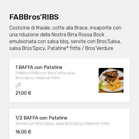
FABBros’RIBS
Costicine di Maiale, cotte alla Brace, insaporite con
una riduzione della Nostra Birra Rossa Bock
emulsionata con salsa bbq, servite con Bros’Salsa,
salsa Bros’Spicy, Patatine* fritte / Bros’Verdure.
1 BAFFA con Patatine
FABBros’RIBS con Bros’Salsa,salsa
Bros’Spicy, Patatine* fritte.
21.00 €
1/2 BAFFA con Patatine
Servite con Bros’Salsa, salsa Bros’Spicy, Patatine* fritte
16.00 €