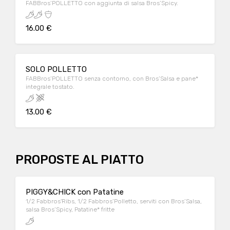
FABBros’POLLETTO con aggiunta di salsa Bros’Spicy.
16.00 €
SOLO POLLETTO
FABBros’POLLETTO senza contorno, con Bros’Salsa e pane*
integrale tostato.
13.00 €
PROPOSTE AL PIATTO
PIGGY&CHICK con Patatine
1/2 Fabbros'Ribs, 1/2 Fabbros’Polletto, serviti con Bros’Salsa,
salsa Bros’Spicy, Patatine* fritte