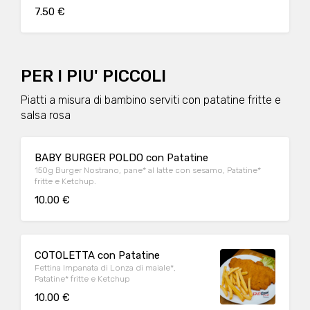
7.50 €
PER I PIU' PICCOLI
Piatti a misura di bambino serviti con patatine fritte e
salsa rosa
BABY BURGER POLDO con Patatine
150g Burger Nostrano, pane* al latte con sesamo, Patatine*
fritte e Ketchup.
10.00 €
COTOLETTA con Patatine
Fettina Impanata di Lonza di maiale*,
Patatine* fritte e Ketchup
10.00 €