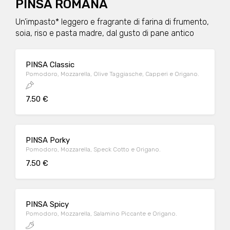
PINSA ROMANA
Un’impasto* leggero e fragrante di farina di frumento,
soia, riso e pasta madre, dal gusto di pane antico
PINSA Classic
Pomodoro, Mozzarella, Olive Taggiasche, Capperi e Origano.
7.50 €
PINSA Porky
Pomodoro, Mozzarella, Speck Cotto e Origano.
7.50 €
PINSA Spicy
Pomodoro, Mozzarella, Salamino Piccante e Origano.