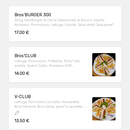
Bros’BURGER 300
300g HamBurger di Carne Selezionata di Bovino Adulto
Nostrano, Pomodoro, Lattuga, Cipolla, Salsa della Casa,pane*
al latte con sesamo - Bros’Salsa.
17.00 €
Bros’CLUB
Lattuga, Pomodoro, Frittatina, Pollo* alla
piastra, Speck Cotto, Montasio DOP,
Maionese, pane* a cassetta - Salsa Rosa
14.00 €
V-CLUB
Lattuga, Pomodoro condito, Mozzarella,
Bros’Verdure, Bros’Salsa, pane* a cassetta -
Salsa rosa.
13.50 €