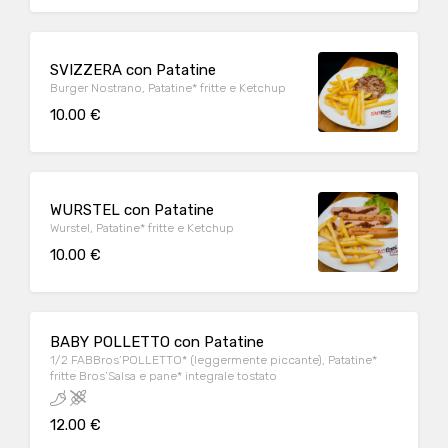
SVIZZERA con Patatine
Burger Nostrano, Patatine* fritte e Ketchup
10.00 €
WURSTEL con Patatine
Wurstel, Patatine* fritte e Ketchup
10.00 €
BABY POLLETTO con Patatine
1/2 FABBros’POLLETTO* (leggermente piccante), Patatine*
fritte Bros’Salsa e pane* integrale tostato
12.00 €