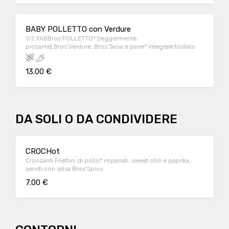
BABY POLLETTO con Verdure
1/2 FABBros’POLLETTO* (leggermente
piccante),Bros’Verdure, Bros’Salsa e pane* integrale tostato
13.00 €
DA SOLI O DA CONDIVIDERE
CROCHot
Croccanti Filettini di pollo* impanati, sweet chili e paprika,
serviti con salsa Bros’Spicy.
7.00 €