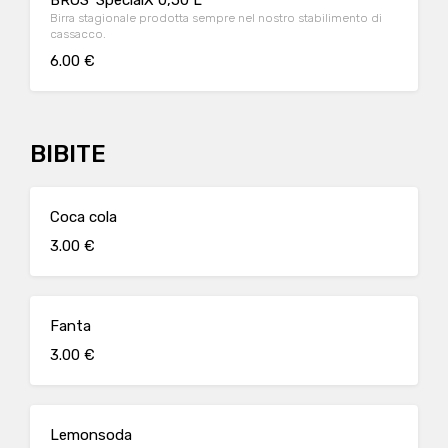
BROS' SpecialX 0,50 L
Birra stagionale prodotta sempre nel nostro stabilimento di
cassacco.
6.00 €
BIBITE
Coca cola
3.00 €
Fanta
3.00 €
Lemonsoda