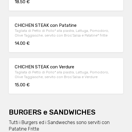
18.50 €
CHICHEN STEAK con Patatine
Tagliata di Petto di Pollo* alla piastra, Lattuga, Pomodoro,
Olive Taggiasche, servito con Bros’Salsa e Patatine* fritte
14.00 €
CHICHEN STEAK con Verdure
Tagliata di Petto di Pollo* alla piastra, Lattuga, Pomodoro,
Olive Taggiasche, servito con Bros’Salsa e Verdure
15.00 €
BURGERS e SANDWICHES
Tutti i Burgers ed i Sandweches sono serviti con
Patatine Fritte