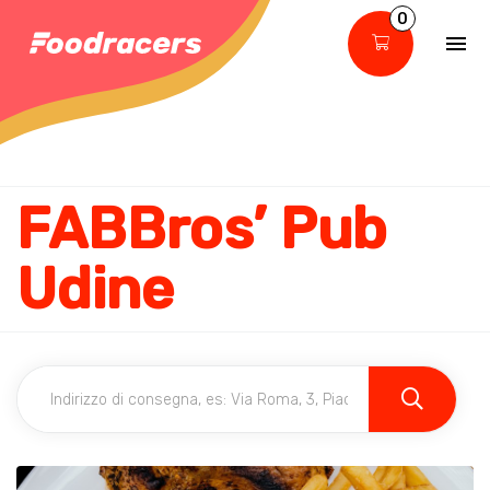
0
FABBros’ Pub
Udine