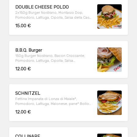
DOUBLE CHEESE POLDO
2x150g Burger Nostrano, Montasio Dop,
Pomodoro, Lattuga, Cipolla, Salsa della Casa,
pane al latte con sesamo
15.00 €
B.B.Q. Burger
150g Burger Nostrano, Bacon Croccante,
Pomodoro, Lattuga, Cipolla, Salsa
BeerBecue, pane al latte con sesamo.
12.00 €
SCHNITZEL
Fettina Impanata di Lonza di Maiale*,
Pomodoro, Lattuga, Maionese, pane* Bollo
Galiziano
12.00 €
COLLINARE