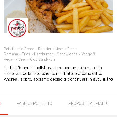
Polletto alla Brace
Rooster
Meat
Pinsa
Romana
Fries
Hamburger
Sandwiches
Veggy &
Vegan
Beer
Club Sandwich
Forti di 15 anni di collaborazione con un noto marchio
nazionale della ristorazione, mio fratello Urbano ed io,
Andrea Fabbro, abbiamo deciso di continuare in aut
...
altro
S
FABBros’POLLETTO
PROPOSTE AL PIATTO