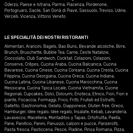
Oderzo
,
Paese e Istrana
,
Parma
,
Piacenza
,
Pordenone
,
Portogruaro
,
Sacile
,
San Donà di Piave
,
Sassuolo
,
Treviso
,
Udine
,
Vercelli
,
Vicenza
,
Vittorio Veneto
LE SPECIALITÀ DEI NOSTRI RISTORANTI
Alimentari
,
Arancini
,
Bagels
,
Bao Buns
,
Bevande alcoliche
,
Birre
,
Brunch
,
Bruschette
,
Bubble Tea
,
Carne
,
Ceste Natalizie
,
Cioccolato
,
Club Sandwich
,
Cocktail
,
Colazioni
,
Colazioni
,
Conserve
,
Crêpes
,
Cucina Araba
,
Cucina Balcanica
,
Cucina
Bavarese
,
Cucina Cinese
,
Cucina Coreana
,
Cucina Creola
,
Cucina
Filippina
,
Cucina Georgiana
,
Cucina Greca
,
Cucina Indiana
,
Cucina Latina
,
Cucina Libanese
,
Cucina Marocchina
,
Cucina
Messicana
,
Cucina Tipica Locale
,
Cucina Vietnamita
,
Cucine
Regionali
,
Cupcakes
,
Dolci
,
Dolciumi
,
Enoteca
,
Etnico
,
Fiori
,
Fiori e
piante
,
Focaccia
,
Formaggi
,
Frico
,
Fritti
,
Frullati ed Estratti
,
Galletto
,
Gastronomia
,
Gelato
,
Giapponese
,
Gluten free
,
Greco
,
Hamburger
,
Idee regalo
,
Idee regalo
,
Insalate
,
Kebab
,
Lavanderia
,
Lavasecco
,
Macelleria
,
Montaditos y Tapas
,
Ortofrutta
,
Paella
,
Pane
,
Panificio
,
Panini
,
Panuozzi, calzoni e pucce
,
Panzerotti
,
Pasta fresca
,
Pasticceria
,
Pesce
,
Piadine
,
Pinsa Romana
,
Pizza
,