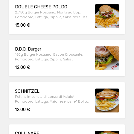
DOUBLE CHEESE POLDO
2x150g Burger Nostrano, Montasio Dop,
Pomodoro, Lattuga, Cipolla, Salsa della Casa,
pane al latte con sesamo
15.00 €
B.B.Q. Burger
150g Burger Nostrano, Bacon Croccante,
Pomodoro, Lattuga, Cipolla, Salsa
BeerBecue, pane al latte con sesamo.
12.00 €
SCHNITZEL
Fettina Impanata di Lonza di Maiale*,
Pomodoro, Lattuga, Maionese, pane* Bollo
Galiziano
12.00 €
COLLINARE