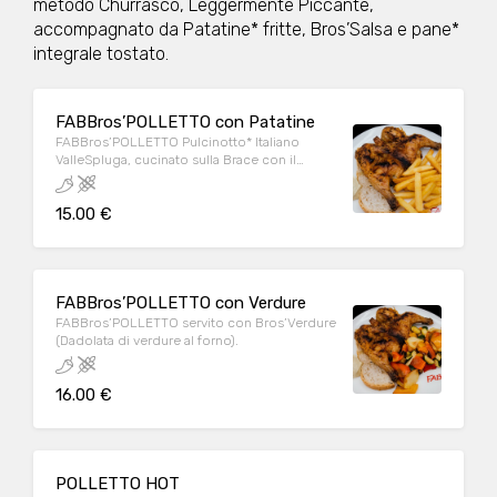
metodo Churrasco, Leggermente Piccante,
accompagnato da Patatine* fritte, Bros’Salsa e pane*
integrale tostato.
FABBros’POLLETTO con Patatine
FABBros’POLLETTO Pulcinotto* Italiano
ValleSpluga, cucinato sulla Brace con il
metodo Churrasco, Leggermente Piccante,
accompagnato da Patatine* fritte, Bros’Salsa
15.00 €
e pane* integrale tostato.
FABBros’POLLETTO con Verdure
FABBros’POLLETTO servito con Bros’Verdure
(Dadolata di verdure al forno).
16.00 €
POLLETTO HOT