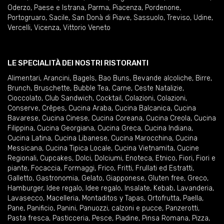
Oderzo
,
Paese e Istrana
,
Parma
,
Piacenza
,
Pordenone
,
Portogruaro
,
Sacile
,
San Donà di Piave
,
Sassuolo
,
Treviso
,
Udine
,
Vercelli
,
Vicenza
,
Vittorio Veneto
LE SPECIALITÀ DEI NOSTRI RISTORANTI
Alimentari
,
Arancini
,
Bagels
,
Bao Buns
,
Bevande alcoliche
,
Birre
,
Brunch
,
Bruschette
,
Bubble Tea
,
Carne
,
Ceste Natalizie
,
Cioccolato
,
Club Sandwich
,
Cocktail
,
Colazioni
,
Colazioni
,
Conserve
,
Crêpes
,
Cucina Araba
,
Cucina Balcanica
,
Cucina
Bavarese
,
Cucina Cinese
,
Cucina Coreana
,
Cucina Creola
,
Cucina
Filippina
,
Cucina Georgiana
,
Cucina Greca
,
Cucina Indiana
,
Cucina Latina
,
Cucina Libanese
,
Cucina Marocchina
,
Cucina
Messicana
,
Cucina Tipica Locale
,
Cucina Vietnamita
,
Cucine
Regionali
,
Cupcakes
,
Dolci
,
Dolciumi
,
Enoteca
,
Etnico
,
Fiori
,
Fiori e
piante
,
Focaccia
,
Formaggi
,
Frico
,
Fritti
,
Frullati ed Estratti
,
Galletto
,
Gastronomia
,
Gelato
,
Giapponese
,
Gluten free
,
Greco
,
Hamburger
,
Idee regalo
,
Idee regalo
,
Insalate
,
Kebab
,
Lavanderia
,
Lavasecco
,
Macelleria
,
Montaditos y Tapas
,
Ortofrutta
,
Paella
,
Pane
,
Panificio
,
Panini
,
Panuozzi, calzoni e pucce
,
Panzerotti
,
Pasta fresca
,
Pasticceria
,
Pesce
,
Piadine
,
Pinsa Romana
,
Pizza
,