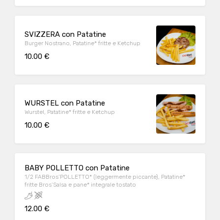
SVIZZERA con Patatine
Burger Nostrano, Patatine* fritte e Ketchup
10.00 €
WURSTEL con Patatine
Wurstel, Patatine* fritte e Ketchup
10.00 €
BABY POLLETTO con Patatine
1/2 FABBros’POLLETTO* (leggermente piccante), Patatine*
fritte Bros’Salsa e pane* integrale tostato
12.00 €