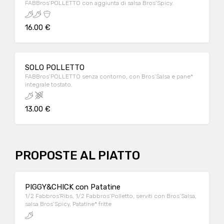
FABBros’POLLETTO con aggiunta di salsa Bros’Spicy.
16.00 €
SOLO POLLETTO
FABBros’POLLETTO senza contorno, con Bros’Salsa e pane*
integrale tostato.
13.00 €
PROPOSTE AL PIATTO
PIGGY&CHICK con Patatine
1/2 Fabbros'Ribs, 1/2 Fabbros’Polletto, serviti con Bros’Salsa,
salsa Bros’Spicy, Patatine* fritte