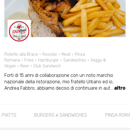
Polletto alla Brace
Rooster
Meat
Pinsa
Romana
Fries
Hamburger
Sandwiches
Veggy &
Vegan
Beer
Club Sandwich
Forti di 15 anni di collaborazione con un noto marchio
nazionale della ristorazione, mio fratello Urbano ed io,
Andrea Fabbro, abbiamo deciso di continuare in aut
...
altro
 PIATTO
BURGERS e SANDWICHES
PINSA ROM