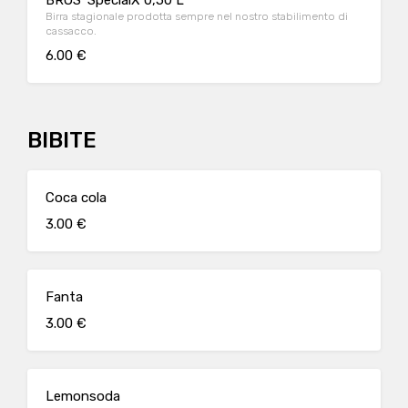
BROS' SpecialX 0,50 L
Birra stagionale prodotta sempre nel nostro stabilimento di
cassacco.
6.00 €
BIBITE
Coca cola
3.00 €
Fanta
3.00 €
Lemonsoda