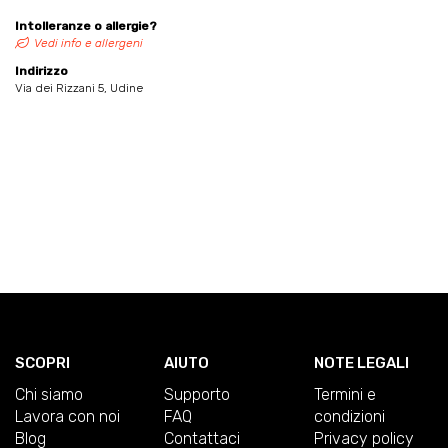
Intolleranze o allergie?
Vedi info e allergeni
Indirizzo
Via dei Rizzani 5, Udine
SCOPRI
AIUTO
NOTE LEGALI
Chi siamo
Supporto
Termini e
Lavora con noi
FAQ
condizioni
Blog
Contattaci
Privacy policy