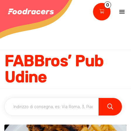
0
FABBros’ Pub
Udine