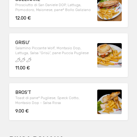
Prosciutto di San Daniele DOP, Lattuga,
Pomodoro, Maionese, pane* Bollo Galiziano
12.00 €
GRISU’
Salamino Piccante Wolf, Montasio Dop,
Lattuga, Salsa “Grisù”, pane Puccia Pugliese
11.00 €
BROS’T
Toast di pane* Pugliese, Speck Cotto,
Montasio Dop - Salsa Rosa
9.00 €