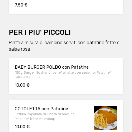
7.50 €
PER I PIU' PICCOLI
Piatti a misura di bambino serviti con patatine fritte e
salsa rosa
BABY BURGER POLDO con Patatine
150g Burger Nostrano, pane* al latte con sesamo, Patatine*
fritte e Ketchup.
10.00 €
COTOLETTA con Patatine
Fettina Impanata di Lonza di maiale*,
Patatine* fritte e Ketchup
10.00 €