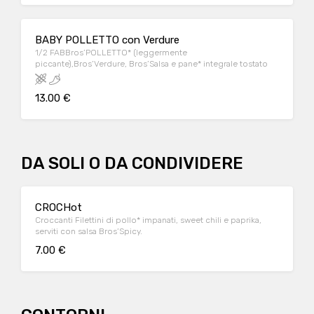
BABY POLLETTO con Verdure
1/2 FABBros’POLLETTO* (leggermente
piccante),Bros’Verdure, Bros’Salsa e pane* integrale tostato
13.00 €
DA SOLI O DA CONDIVIDERE
CROCHot
Croccanti Filettini di pollo* impanati, sweet chili e paprika,
serviti con salsa Bros’Spicy.
7.00 €