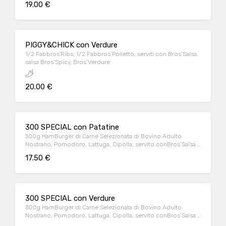
19.00 €
PIGGY&CHICK con Verdure
1/2 Fabbros'Ribs, 1/2 Fabbros’Polletto, serviti con Bros’Salsa,
salsa Bros’Spicy, Bros’Verdure
20.00 €
300 SPECIAL con Patatine
300g HamBurger di Carne Selezionata di Bovino Adulto
Nostrano, Pomodoro, Lattuga, Cipolla, servito conBros’Salsa e
Patatine* fritte
17.50 €
300 SPECIAL con Verdure
300g HamBurger di Carne Selezionata di Bovino Adulto
Nostrano, Pomodoro, Lattuga, Cipolla, servito conBros’Salsa e
Verdure