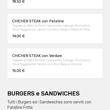
18.50 €
CHICHEN STEAK con Patatine
Tagliata di Petto di Pollo* alla piastra, Lattuga, Pomodoro,
Olive Taggiasche, servito con Bros’Salsa e Patatine* fritte
14.00 €
CHICHEN STEAK con Verdure
Tagliata di Petto di Pollo* alla piastra, Lattuga, Pomodoro,
Olive Taggiasche, servito con Bros’Salsa e Verdure
15.00 €
BURGERS e SANDWICHES
Tutti i Burgers ed i Sandweches sono serviti con
Patatine Fritte