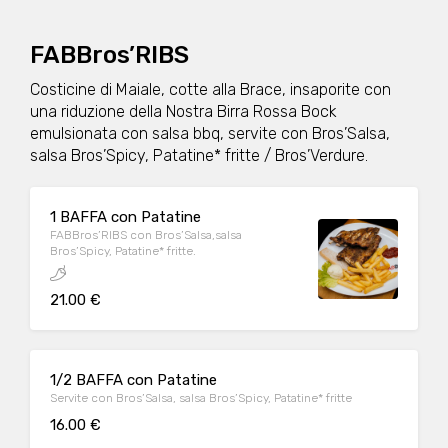
FABBros’RIBS
Costicine di Maiale, cotte alla Brace, insaporite con
una riduzione della Nostra Birra Rossa Bock
emulsionata con salsa bbq, servite con Bros’Salsa,
salsa Bros’Spicy, Patatine* fritte / Bros’Verdure.
1 BAFFA con Patatine
FABBros’RIBS con Bros’Salsa,salsa
Bros’Spicy, Patatine* fritte.
21.00 €
1/2 BAFFA con Patatine
Servite con Bros’Salsa, salsa Bros’Spicy, Patatine* fritte
16.00 €