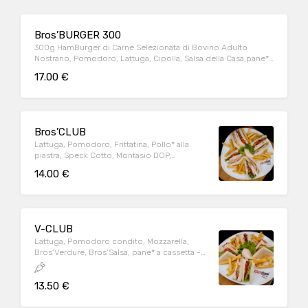
Bros’BURGER 300
300g HamBurger di Carne Selezionata di Bovino Adulto
Nostrano, Pomodoro, Lattuga, Cipolla, Salsa della Casa,pane*
al latte con sesamo - Bros’Salsa.
17.00 €
Bros’CLUB
Lattuga, Pomodoro, Frittatina, Pollo* alla
piastra, Speck Cotto, Montasio DOP,
Maionese, pane* a cassetta - Salsa Rosa
14.00 €
V-CLUB
Lattuga, Pomodoro condito, Mozzarella,
Bros’Verdure, Bros’Salsa, pane* a cassetta -
Salsa rosa.
13.50 €