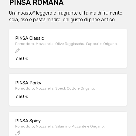
PINSA ROMANA
Un’impasto* leggero e fragrante di farina di frumento,
soia, riso e pasta madre, dal gusto di pane antico
PINSA Classic
Pomodoro, Mozzarella, Olive Taggiasche, Capperi e Origano.
7.50 €
PINSA Porky
Pomodoro, Mozzarella, Speck Cotto e Origano.
7.50 €
PINSA Spicy
Pomodoro, Mozzarella, Salamino Piccante e Origano.