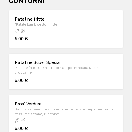
CONTORNI
Patatine fritte
*Patate LambWeston fritte
5.00 €
Patatine Super Special
Patatine fritte, Crema di Formaggio, Pancetta Nostrana
croccante
6.00 €
Bros’ Verdure
Dadolata di verdure al forno: carote, patate, peperoni gialli e
rossi, melanzane, zucchine.
6.00 €