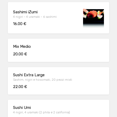
Sashimi iZumi
4 nigiri - 4 uramaki - 6 sashimi
16.00 €
Mix Medio
20.00 €
Sushi Extra Large
Sashim, nigiri e hosomaki, 20 pezzi misti
22.00 €
Sushi Umi
4 nigiri, 4 uramaki (2 phila e 2 california)