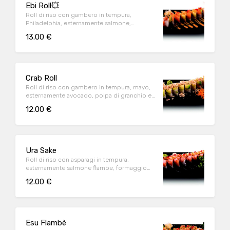
Ebi Roll💥
Roll di riso con gambero in tempura,
Philadelphia, esternamente salmone,
avocado e salsa i-sushi
13.00 €
Crab Roll
Roll di riso con gambero in tempura, mayo,
esternamente avocado, polpa di granchio e
tobiko
12.00 €
Ura Sake
Roll di riso con asparagi in tempura,
esternamente salmone flambe, formaggio
fuso, tobiko e salsa special
12.00 €
Esu Flambè