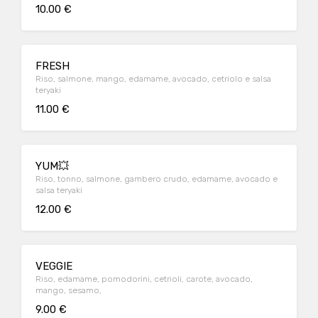
10.00 €
FRESH
Riso, salmone, mango, edamame, avocado, cetriolo e salsa
teryaki
11.00 €
YUM💥
Riso, tonno, salmone, gambero crudo, edamame, avocado e
salsa teryaki
12.00 €
VEGGIE
Riso, edamame, pomodorini, cetrioli, carote, avocado,
mango, sesamo,
9.00 €