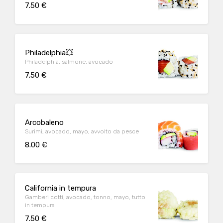
7.50 €
Philadelphia💥
Philadelphia, salmone, avocado
7.50 €
Arcobaleno
Surimi, avocado, mayo, avvolto da pesce
8.00 €
California in tempura
Gamberi cotti, avocado, tonno, mayo, tutto
in tempura
7.50 €