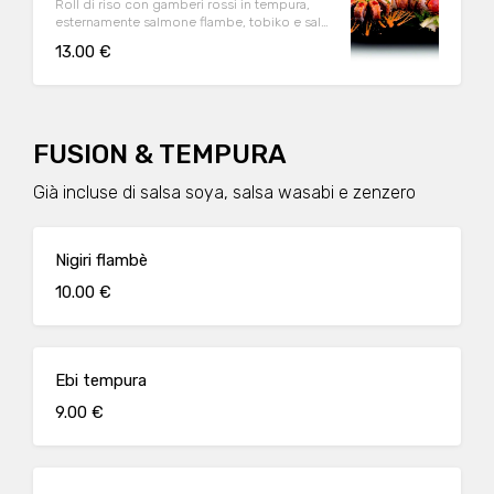
Roll di riso con gamberi rossi in tempura,
esternamente salmone flambe, tobiko e salsa
iZumi
13.00 €
FUSION & TEMPURA
Già incluse di salsa soya, salsa wasabi e zenzero
Nigiri flambè
10.00 €
Ebi tempura
9.00 €