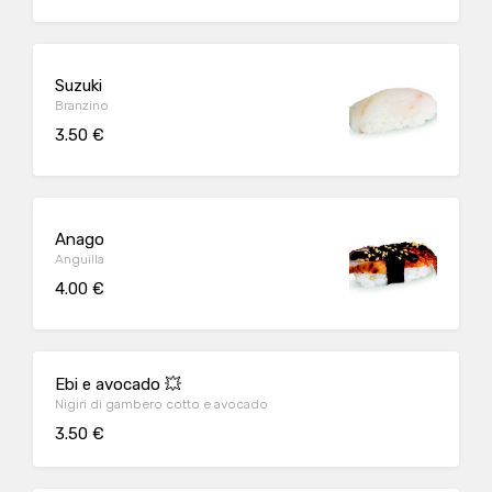
Suzuki
Branzino
3.50 €
Anago
Anguilla
4.00 €
Ebi e avocado 💥
Nigiri di gambero cotto e avocado
3.50 €