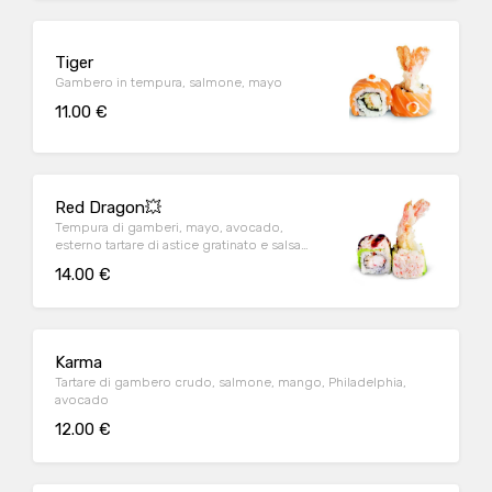
Tiger
Gambero in tempura, salmone, mayo
11.00 €
Red Dragon💥
Tempura di gamberi, mayo, avocado,
esterno tartare di astice gratinato e salsa
kabayaki
14.00 €
Karma
Tartare di gambero crudo, salmone, mango, Philadelphia,
avocado
12.00 €