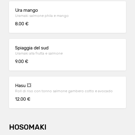
Ura mango
Uramaki salmone phila e mango
8.00 €
Spiaggia del sud
Uramaki alla frutta e salmone
9.00 €
Hasu 💥
Roll di riso con tonno salmone gambero cotto e avocado
12.00 €
HOSOMAKI