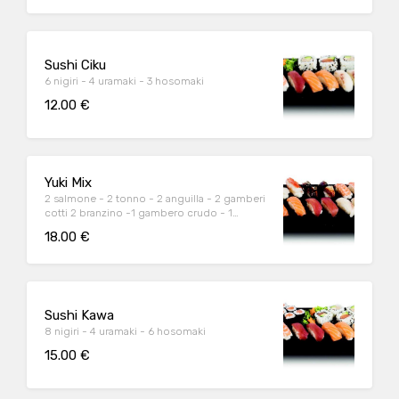
Sushi Ciku
6 nigiri - 4 uramaki - 3 hosomaki
12.00 €
Yuki Mix
2 salmone - 2 tonno - 2 anguilla - 2 gamberi
cotti 2 branzino -1 gambero crudo - 1
capasanta
18.00 €
Sushi Kawa
8 nigiri - 4 uramaki - 6 hosomaki
15.00 €