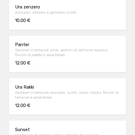
Ura zenzero
Avocado, zenzero e gambero crudo
10.00 €
Panter
Gamberi in tempura, phila, sashimi di salmone, basilico,
fiocchi di patate e salsa teriaki
12.00 €
Ura Rakki
Gamberi in tempura, avocado, surimi, mayo, tobiko, fiocchi di
tempura e salsa teriaki
12.00 €
Sunset