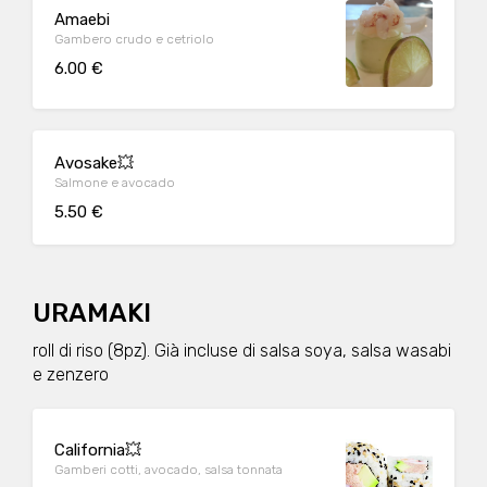
Amaebi
Gambero crudo e cetriolo
6.00 €
Avosake💥
Salmone e avocado
5.50 €
URAMAKI
roll di riso (8pz). Già incluse di salsa soya, salsa wasabi
e zenzero
California💥
Gamberi cotti, avocado, salsa tonnata