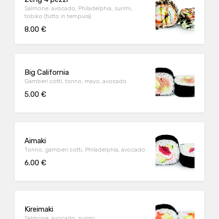
Salmone, avocado, Philadelphia, surimi,
tobiko (tutto in tempura)
8.00 €
Big California
Gamberi cotti, tonno, mayo, avocado
5.00 €
Aimaki
Tonno, gamberi cotti, Philadelphia, avocado
6.00 €
Kireimaki
Salmone, avocado, surimi