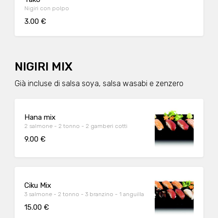
Nigiri con polpo
3.00 €
NIGIRI MIX
Già incluse di salsa soya, salsa wasabi e zenzero
Hana mix
2 salmone - 2 tonno - 2 gamberi cotti
9.00 €
Ciku Mix
3 salmone - 2 tonno - 3 branzino - 1 anguilla
15.00 €