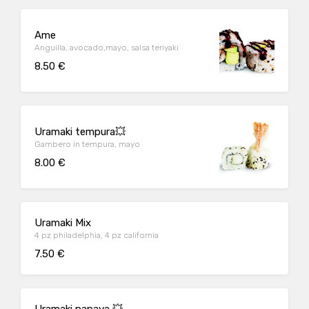
Ame
Anguilla, avocado,mayo, salsa teriyaki
8.50 €
Uramaki tempura💥
Gambero in tempura, mayo
8.00 €
Uramaki Mix
4 pz philadelphia, 4 pz california
7.50 €