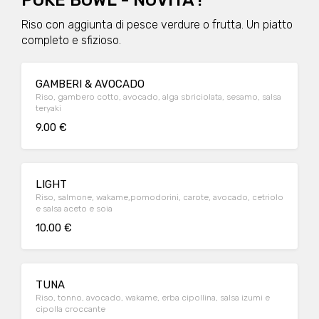
POKE BOWL - NOVITA'!
Riso con aggiunta di pesce verdure o frutta. Un piatto
completo e sfizioso.
GAMBERI & AVOCADO
Riso, gambero cotto, avocado, alga sbriciolata, sesamo, salsa
teryaki
9.00 €
LIGHT
Riso, salmone, wakame,pomodorini, carote, avocado, cetriolo
e salsa aceto e soia
10.00 €
TUNA
Riso, tonno, avocado, wakame, erba cipollina, salsa izumi e
cipolla croccante