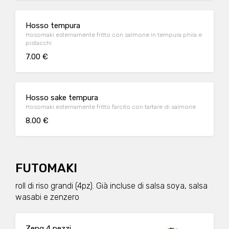
Hosso tempura
Hosomaki esternamente fritto con salmone in tempura phila e
pistacchi
7.00 €
Hosso sake tempura
Hosomaki esternamente fritto farcito con tartare di salmone
8.00 €
FUTOMAKI
roll di riso grandi (4pz). Già incluse di salsa soya, salsa
wasabi e zenzero
Zeng 4 pezzi