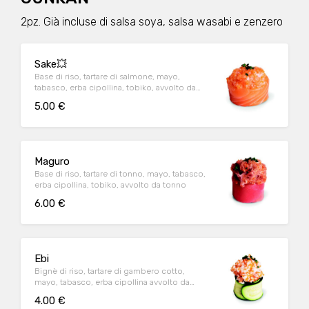
2pz. Già incluse di salsa soya, salsa wasabi e zenzero
Sake💥
Base di riso, tartare di salmone, mayo,
tabasco, erba cipollina, tobiko, avvolto da
salmone
5.00 €
Maguro
Base di riso, tartare di tonno, mayo, tabasco,
erba cipollina, tobiko, avvolto da tonno
6.00 €
Ebi
Bignè di riso, tartare di gambero cotto,
mayo, tabasco, erba cipollina avvolto da
cetriolo
4.00 €