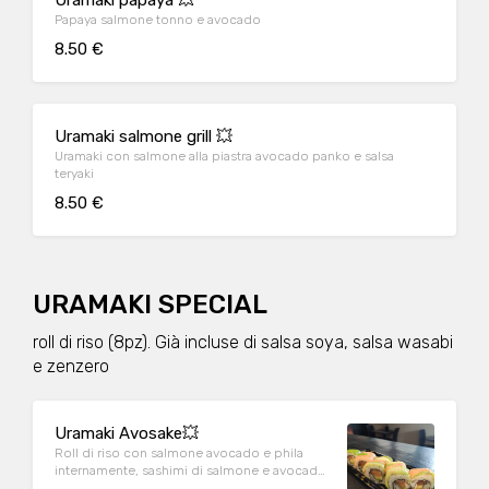
Uramaki papaya 💥
Papaya salmone tonno e avocado
8.50 €
Uramaki salmone grill 💥
Uramaki con salmone alla piastra avocado panko e salsa
teryaki
8.50 €
URAMAKI SPECIAL
roll di riso (8pz). Già incluse di salsa soya, salsa wasabi
e zenzero
Uramaki Avosake💥
Roll di riso con salmone avocado e phila
internamente, sashimi di salmone e avocado
esterno