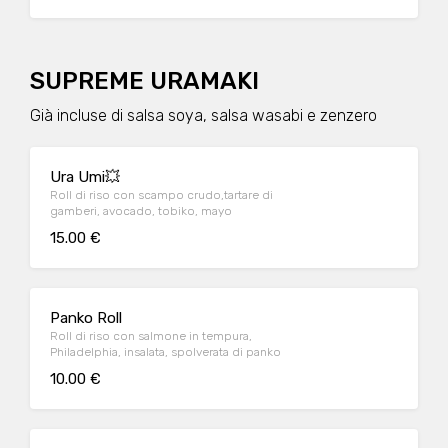
SUPREME URAMAKI
Già incluse di salsa soya, salsa wasabi e zenzero
Ura Umi💥
Roll di riso con scampo crudo,tartare di
gamberi, avocado, tobiko, mayo
15.00 €
Panko Roll
Roll di riso con salmone in tempura,
Philadelphia, insalata, spolverata di panko
10.00 €