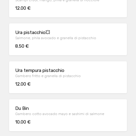
Scampi crudi, mango, phila e granella di nocciole
12.00 €
Ura pistacchio💥
Salmone, phila avocado e granella di pistacchio
8.50 €
Ura tempura pistacchio
Gambero fritto e granella di pistacchio
12.00 €
Du Bin
Gambero cotto avocado mayo e sashimi di salmone
10.00 €