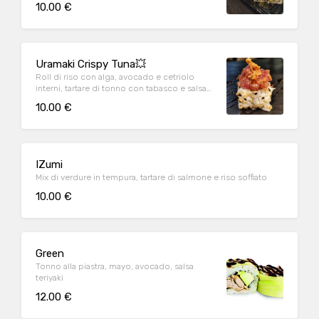
10.00 €
Uramaki Crispy Tuna💥
Roll di riso con alga, avocado e cetriolo
interni, tartare di tonno con tabasco e salsa
izumi, cipolla fritta esterni
10.00 €
IZumi
Mix di verdure in tempura, tartare di salmone e riso soffiato
10.00 €
Green
Tonno alla piastra, mayo, avocado, salsa
teriyaki
12.00 €