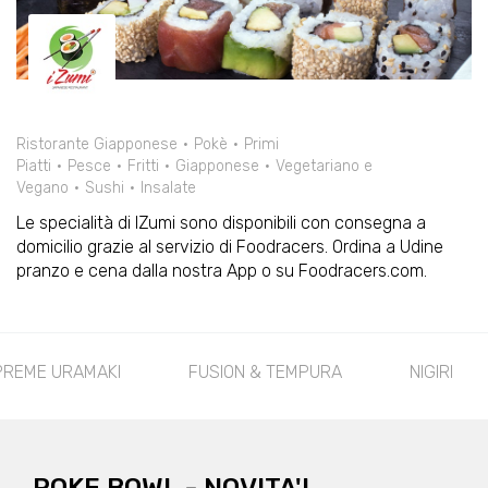
Ristorante Giapponese
Pokè
Primi
Piatti
Pesce
Fritti
Giapponese
Vegetariano e
Vegano
Sushi
Insalate
Le specialità di IZumi sono disponibili con consegna a
domicilio grazie al servizio di Foodracers. Ordina a Udine
pranzo e cena dalla nostra App o su Foodracers.com.
FUSION & TEMPURA
NIGIRI
NIGIRI MIX
G