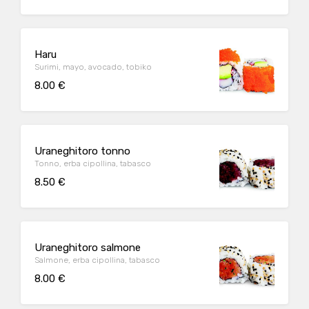
Haru
Surimi, mayo, avocado, tobiko
8.00 €
Uraneghitoro tonno
Tonno, erba cipollina, tabasco
8.50 €
Uraneghitoro salmone
Salmone, erba cipollina, tabasco
8.00 €