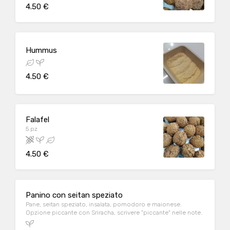
4.50 €
Hummus
4.50 €
Falafel
5 pz
4.50 €
Panino con seitan speziato
Pane, seitan speziato, insalata, pomodoro e maionese.
Opzione piccante con Sriracha, scrivere "piccante" nelle note.