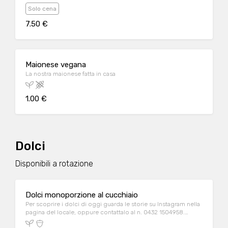
Solo cena
7.50 €
Maionese vegana
La nostra maionese fatta in casa
1.00 €
Dolci
Disponibili a rotazione
Dolci monoporzione al cucchiaio
Per scoprire i dolci di oggi guarda le storie su Instagram nella
pagina del locale, oppure contattalo al n. 0432 1504958.
Specificare senza glutine nelle note se si desidera questa