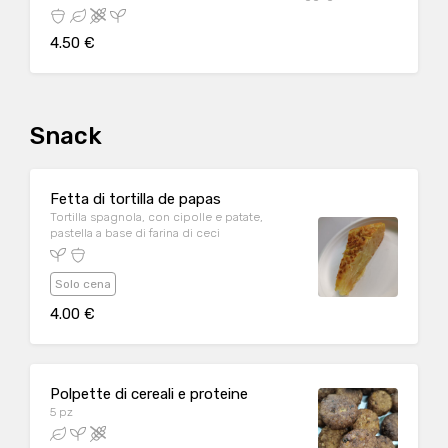
storie su Instagram nella pagina del locale, oppure contattalo
al n. 0432 1504958
4.50 €
Snack
Fetta di tortilla de papas
Tortilla spagnola, con cipolle e patate,
pastella a base di farina di ceci
Solo cena
4.00 €
Polpette di cereali e proteine
5 pz