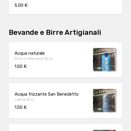
opzione
5.00 €
Bevande e Birre Artigianali
Acqua naturale
Brick in tetra pack 50 cL
1.50 €
Acqua frizzante San Benedetto
Lattina 33 cL
1.50 €