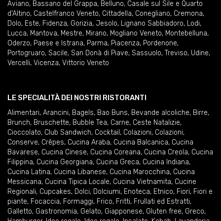
Aviano
,
Bassano del Grappa
,
Belluno
,
Casale sul Sile e Quarto
d'Altino
,
Castelfranco Veneto
,
Cittadella
,
Conegliano
,
Cremona
,
Dolo
,
Este
,
Fidenza
,
Gorizia
,
Jesolo
,
Lignano Sabbiadoro
,
Lodi
,
Lucca
,
Mantova
,
Mestre
,
Mirano
,
Mogliano Veneto
,
Montebelluna
,
Oderzo
,
Paese e Istrana
,
Parma
,
Piacenza
,
Pordenone
,
Portogruaro
,
Sacile
,
San Donà di Piave
,
Sassuolo
,
Treviso
,
Udine
,
Vercelli
,
Vicenza
,
Vittorio Veneto
LE SPECIALITÀ DEI NOSTRI RISTORANTI
Alimentari
,
Arancini
,
Bagels
,
Bao Buns
,
Bevande alcoliche
,
Birre
,
Brunch
,
Bruschette
,
Bubble Tea
,
Carne
,
Ceste Natalizie
,
Cioccolato
,
Club Sandwich
,
Cocktail
,
Colazioni
,
Colazioni
,
Conserve
,
Crêpes
,
Cucina Araba
,
Cucina Balcanica
,
Cucina
Bavarese
,
Cucina Cinese
,
Cucina Coreana
,
Cucina Creola
,
Cucina
Filippina
,
Cucina Georgiana
,
Cucina Greca
,
Cucina Indiana
,
Cucina Latina
,
Cucina Libanese
,
Cucina Marocchina
,
Cucina
Messicana
,
Cucina Tipica Locale
,
Cucina Vietnamita
,
Cucine
Regionali
,
Cupcakes
,
Dolci
,
Dolciumi
,
Enoteca
,
Etnico
,
Fiori
,
Fiori e
piante
,
Focaccia
,
Formaggi
,
Frico
,
Fritti
,
Frullati ed Estratti
,
Galletto
,
Gastronomia
,
Gelato
,
Giapponese
,
Gluten free
,
Greco
,