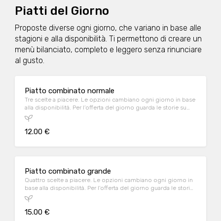
Piatti del Giorno
Proposte diverse ogni giorno, che variano in base alle
stagioni e alla disponibilità. Ti permettono di creare un
menù bilanciato, completo e leggero senza rinunciare
al gusto.
Piatto combinato normale
Tre scelte a piacere. Le opzioni cambiano ogni giorno in base
alla disponibilità. Per l’offerta del giorno guarda le storie su
Instagram o Facebook nella pagina del locale, oppure
contattalo al n. 0432 1504958
12.00 €
Piatto combinato grande
Quattro scelte a piacere. Le opzioni cambiano ogni giorno in
base alla disponibilità. Per l’offerta del giorno guarda le storie
su Instagram nella pagina del locale, oppure contattalo al n.
0432 1504958
15.00 €