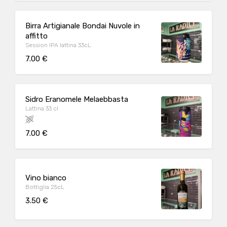
Birra Artigianale Bondai Nuvole in
affitto
Session IPA lattina 33cL
7.00 €
Sidro Eranomele Melaebbasta
Lattina 33 cl
7.00 €
Vino bianco
Bottiglia 25cL
3.50 €