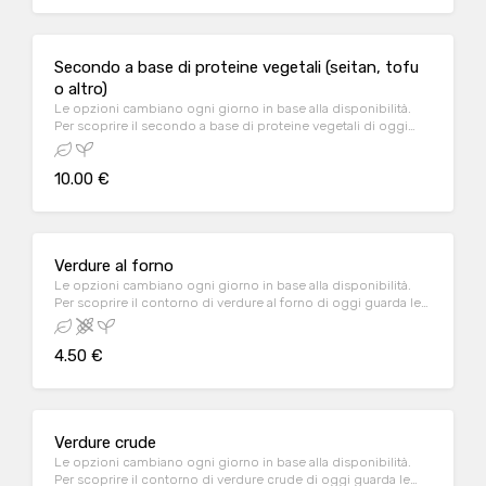
Secondo a base di proteine vegetali (seitan, tofu
o altro)
Le opzioni cambiano ogni giorno in base alla disponibilità.
Per scoprire il secondo a base di proteine vegetali di oggi
guarda le storie su Instagram nella pagina del locale, oppure
contattalo al n. 0432 1504958
10.00 €
Verdure al forno
Le opzioni cambiano ogni giorno in base alla disponibilità.
Per scoprire il contorno di verdure al forno di oggi guarda le
storie su Instagram nella pagina del locale, oppure contattalo
al n. 0432 1504958
4.50 €
Verdure crude
Le opzioni cambiano ogni giorno in base alla disponibilità.
Per scoprire il contorno di verdure crude di oggi guarda le