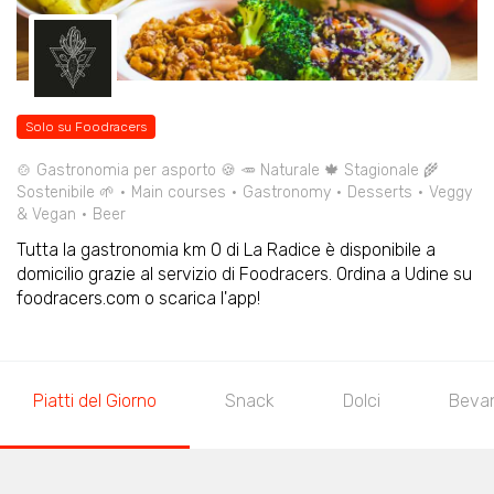
Solo su Foodracers
🍲 Gastronomia per asporto 🍪 🥕 Naturale 🍁 Stagionale 🌾
Sostenibile 🌱
Main courses
Gastronomy
Desserts
Veggy
& Vegan
Beer
Tutta la gastronomia km 0 di La Radice è disponibile a
domicilio grazie al servizio di Foodracers. Ordina a Udine su
foodracers.com o scarica l'app!
Piatti del Giorno
Snack
Dolci
Bevan