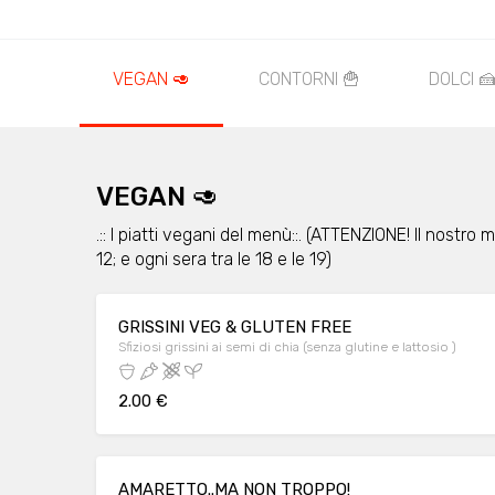
VEGAN 🥑
CONTORNI 🍟
DOLCI 
VEGAN 🥑
.:: I piatti vegani del menù::. (ATTENZIONE! Il nostro
12; e ogni sera tra le 18 e le 19)
GRISSINI VEG & GLUTEN FREE
Sfiziosi grissini ai semi di chia (senza glutine e lattosio )
2.00 €
AMARETTO..MA NON TROPPO!