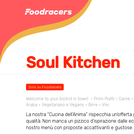
Soul Kitchen
Solo su Foodracers
Welcome to your bistrot in town!
Primi Piatti
Carne
Araba
Vegetariano e Vegano
Birre
Vini
La nostra “Cucina dell’Anima” rispecchia un’offerta
qualità. Non manca un pizzico d’ispirazione dalle ecc
nostro menù con proposte accattivanti e gustose. Vi