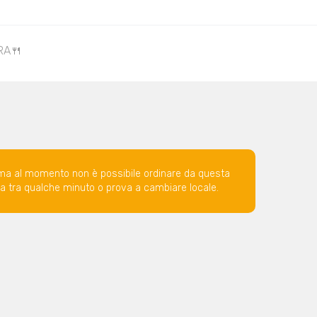
RA🍴
ma al momento non è possibile ordinare da questa
ova tra qualche minuto o prova a cambiare locale.