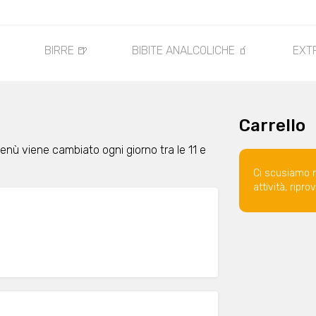

BIRRE 🍺
BIBITE ANALCOLICHE 🧃
EXT
Carrello
 menù viene cambiato ogni giorno tra le 11 e
Ci scusiamo 
attività, ripr