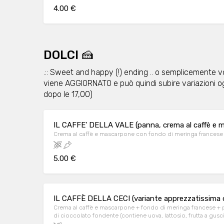
4.00 €
DOLCI 🍰
.:: Sweet and happy (!) ending .. o semplicemente vo
viene AGGIORNATO e può quindi subire variazioni o
dopo le 17,00)
IL CAFFE' DELLA VALE (panna, crema al caffè e 
Crema al caffè e mascarpone con fondo di meringa francese e
5.00 €
IL CAFFÈ DELLA CECI (variante apprezzatissima de
Crema al caffè e mascarpone + fondo di meringa francese + p
di cioccolato fondente (contiene uova, lattosio, frutta a gusc