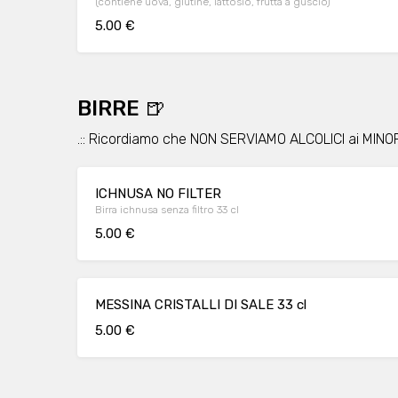
(contiene uova, glutine, lattosio, frutta a guscio)
5.00 €
BIRRE 🍺
.:: Ricordiamo che NON SERVIAMO ALCOLICI ai MINORE
ICHNUSA NO FILTER
Birra ichnusa senza filtro 33 cl
5.00 €
MESSINA CRISTALLI DI SALE 33 cl
5.00 €