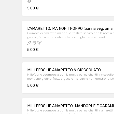
5.00 €
L'AMARETTO, MA NON TROPPO (panna veg, amaret
Crumble di amaretto mandorle, tostate servito con la nostra panna montata (veg) e ca
guscio, l’amaretto contiene tracce di glutine e lattosio)
5.00 €
MILLEFOGLIE AMARETTO & CIOCCOLATO
Millefoglie scomposta con la nostra panna chantilly + scagli
(contiene glutine, frutta a guscio - la panna non cont8ene lat
5.00 €
MILLEFOGLIE AMARETTO, MANDORLE E CARAM
Millefoglie scomposta con la nostra panna chantilly, amaretti 