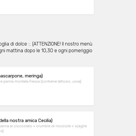
glia di dolce ::. (ATTENZIONE! Il nostro menù
gni mattina dopo le 10,30 e ogni pomeriggio
mascarpone, meringa)
 panna montata fresca (contiene lattosio, uova)
lla nostra amica Cecilia)
anna al cioccolato + crumble di nocciole + scaglie
io)