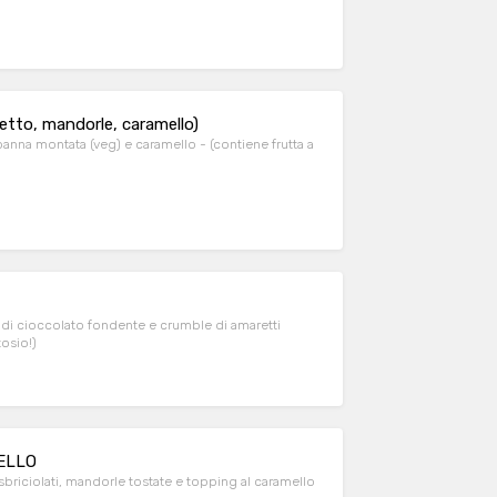
to, mandorle, caramello)
ramello - (contiene frutta a
e di cioccolato fondente e crumble di amaretti
tosio!)
ELLO
sbriciolati, mandorle tostate e topping al caramello