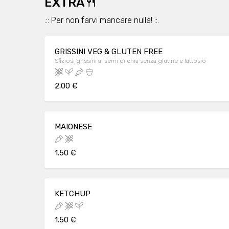
EXTRA🍴
.:: Per non farvi mancare nulla! ::.
GRISSINI VEG & GLUTEN FREE
Sfiziosi grissini ai semi di chia senza glutine e lattosio
2.00 €
MAIONESE
1.50 €
KETCHUP
1.50 €