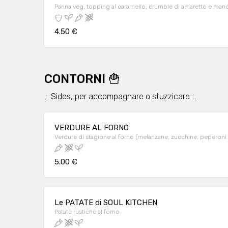
Panna veg, topping al caramello, crumble di amaretto e man
4.50 €
CONTORNI 🍟
.:: Sides, per accompagnare o stuzzicare ::.
VERDURE AL FORNO
Verdure di stagione al forno (melanzane, zucchine, peperoni
5.00 €
Le PATATE di SOUL KITCHEN
Patate rustiche al forno