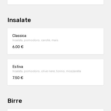
Insalate
Classica
Insalata, pomodoro, carote, mais
6.00 €
Estiva
Insalata, pomodoro, olive nere, tonno, mozzarella
7.50 €
Birre