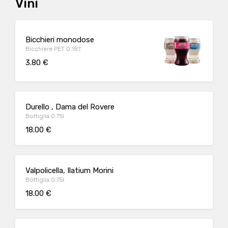
Vini
Bicchieri monodose
Bicchiere PET 0.187
3.80 €
Durello , Dama del Rovere
Bottiglia 0.75l
18.00 €
Valpolicella, Ilatium Morini
Bottiglia 0.75l
18.00 €