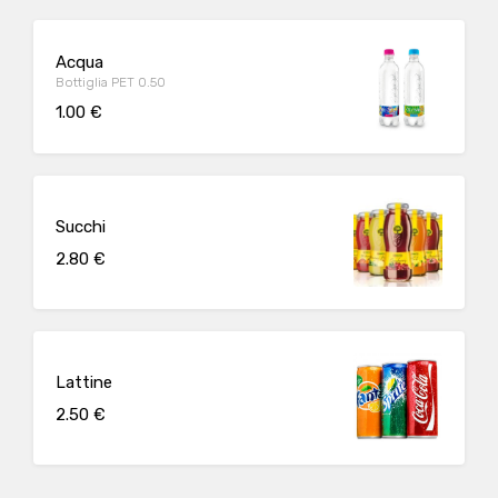
Acqua
Bottiglia PET 0.50
1.00 €
Succhi
2.80 €
Lattine
2.50 €