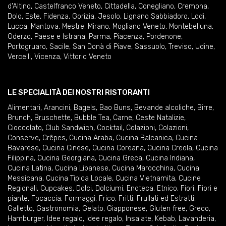
d'Altino
,
Castelfranco Veneto
,
Cittadella
,
Conegliano
,
Cremona
,
Dolo
,
Este
,
Fidenza
,
Gorizia
,
Jesolo
,
Lignano Sabbiadoro
,
Lodi
,
Lucca
,
Mantova
,
Mestre
,
Mirano
,
Mogliano Veneto
,
Montebelluna
,
Oderzo
,
Paese e Istrana
,
Parma
,
Piacenza
,
Pordenone
,
Portogruaro
,
Sacile
,
San Donà di Piave
,
Sassuolo
,
Treviso
,
Udine
,
Vercelli
,
Vicenza
,
Vittorio Veneto
LE SPECIALITÀ DEI NOSTRI RISTORANTI
Alimentari
,
Arancini
,
Bagels
,
Bao Buns
,
Bevande alcoliche
,
Birre
,
Brunch
,
Bruschette
,
Bubble Tea
,
Carne
,
Ceste Natalizie
,
Cioccolato
,
Club Sandwich
,
Cocktail
,
Colazioni
,
Colazioni
,
Conserve
,
Crêpes
,
Cucina Araba
,
Cucina Balcanica
,
Cucina
Bavarese
,
Cucina Cinese
,
Cucina Coreana
,
Cucina Creola
,
Cucina
Filippina
,
Cucina Georgiana
,
Cucina Greca
,
Cucina Indiana
,
Cucina Latina
,
Cucina Libanese
,
Cucina Marocchina
,
Cucina
Messicana
,
Cucina Tipica Locale
,
Cucina Vietnamita
,
Cucine
Regionali
,
Cupcakes
,
Dolci
,
Dolciumi
,
Enoteca
,
Etnico
,
Fiori
,
Fiori e
piante
,
Focaccia
,
Formaggi
,
Frico
,
Fritti
,
Frullati ed Estratti
,
Galletto
,
Gastronomia
,
Gelato
,
Giapponese
,
Gluten free
,
Greco
,
Hamburger
,
Idee regalo
,
Idee regalo
,
Insalate
,
Kebab
,
Lavanderia
,