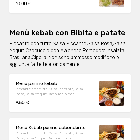
maionese,pomodoro,Inslata brasiliana,
10.00 €
cipolla rossa,
Menù kebab con Bibita e patate
Piccante con tutto,Salsa Piccante,Salsa Rosa,Salsa
Yogurt,Cappuccio con Maionese,Pomodoro,Insalata
Brasiliana,Cipolla. Non sono ammesse modifiche o
aggiunte fatte telefonicamente.
Menù panino kebab
Piccante con tutto,Salsa Piccante,Salsa
Rosa,Salsa Yogurt,Cappuccio con
Maionese,Pomodoro,Insalata
9.50 €
Brasiliana,Cipolla
Menù Kebab panino abbondante
Piccante con tutto,Salsa Piccante,Salsa
Rosa,Salsa Yogurt,Cappuccio con