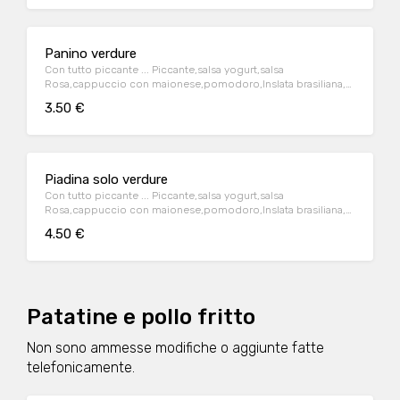
Panino verdure
Con tutto piccante ... Piccante,salsa yogurt,salsa
Rosa,cappuccio con maionese,pomodoro,Inslata brasiliana,
cipolla rossa,
3.50 €
Piadina solo verdure
Con tutto piccante ... Piccante,salsa yogurt,salsa
Rosa,cappuccio con maionese,pomodoro,Inslata brasiliana,
cipolla rossa,
4.50 €
Patatine e pollo fritto
Non sono ammesse modifiche o aggiunte fatte
telefonicamente.