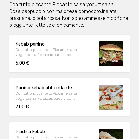
Con tutto piccante Piccante,salsa yogurt,salsa
Rosa,cappuccio con maionese,pomodoro,Inslata
brasiliana, cipolla rossa. Non sono ammesse modifiche
o aggiunte fatte telefonicamente.
Kebab panino
Con tutto piccante ... Piccante,salsa
yogurt,salsa Rosa,cappuccio con
maionese,pomodoro,Inslata brasiliana,
6.00 €
cipolla rossa,
Panino kebab abbondante
Con tutto piccante ... Piccante,salsa
yogurt,salsa Rosa,cappuccio con
maionese,pomodoro,Inslata brasiliana,
7.00 €
cipolla rossa,
Piadina kebab
Con tutto piccante ... Piccante,salsa