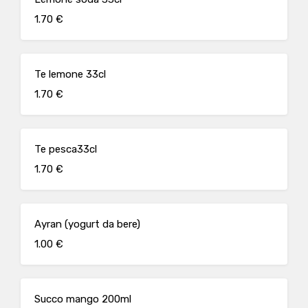
1.70 €
Te lemone 33cl
1.70 €
Te pesca33cl
1.70 €
Ayran (yogurt da bere)
1.00 €
Succo mango 200ml