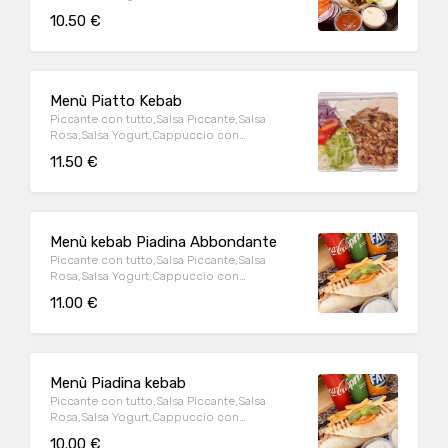
Maionese,Pomodoro,Insalata
10.50 €
Brasiliana,Cipolla
Menù Piatto Kebab
Piccante con tutto,Salsa Piccante,Salsa
Rosa,Salsa Yogurt,Cappuccio con
Maionese,Pomodoro,Insalata
11.50 €
Brasiliana,Cipolla
Menù kebab Piadina Abbondante
Piccante con tutto,Salsa Piccante,Salsa
Rosa,Salsa Yogurt,Cappuccio con
Maionese,Pomodoro,Insalata
11.00 €
Brasiliana,Cipolla
Menù Piadina kebab
Piccante con tutto,Salsa Piccante,Salsa
Rosa,Salsa Yogurt,Cappuccio con
Maionese,Pomodoro,Insalata
10.00 €