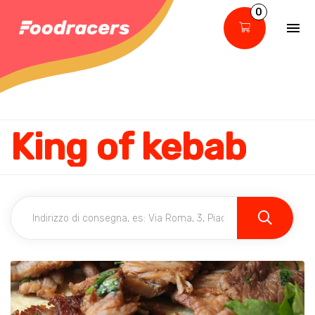
0
King of kebab