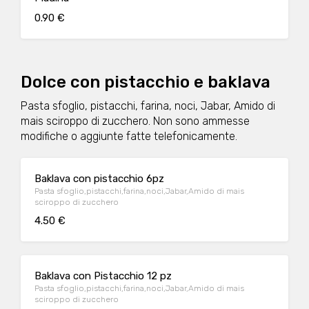
0.90 €
Dolce con pistacchio e baklava
Pasta sfoglio, pistacchi, farina, noci, Jabar, Amido di
mais sciroppo di zucchero. Non sono ammesse
modifiche o aggiunte fatte telefonicamente.
Baklava con pistacchio 6pz
Pasta sfoglio,pistacchi,farina,noci,Jabar,Amido di mais
sciroppo di zucchero
4.50 €
Baklava con Pistacchio 12 pz
Pasta sfoglio,pistacchi,farina,noci,Jabar,Amido di mais
sciroppo di zucchero