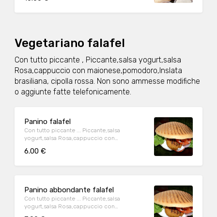
Brasiliana,Cipolla
Vegetariano falafel
Con tutto piccante , Piccante,salsa yogurt,salsa
Rosa,cappuccio con maionese,pomodoro,Inslata
brasiliana, cipolla rossa. Non sono ammesse modifiche
o aggiunte fatte telefonicamente.
Panino falafel
Con tutto piccante ... Piccante,salsa
yogurt,salsa Rosa,cappuccio con
maionese,pomodoro,Inslata brasiliana,
6.00 €
cipolla rossa,
Panino abbondante falafel
Con tutto piccante ... Piccante,salsa
yogurt,salsa Rosa,cappuccio con
maionese,pomodoro,Inslata brasiliana,