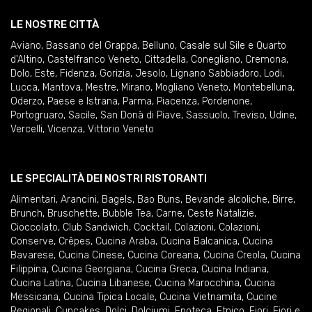
LE NOSTRE CITTÀ
Aviano
,
Bassano del Grappa
,
Belluno
,
Casale sul Sile e Quarto
d'Altino
,
Castelfranco Veneto
,
Cittadella
,
Conegliano
,
Cremona
,
Dolo
,
Este
,
Fidenza
,
Gorizia
,
Jesolo
,
Lignano Sabbiadoro
,
Lodi
,
Lucca
,
Mantova
,
Mestre
,
Mirano
,
Mogliano Veneto
,
Montebelluna
,
Oderzo
,
Paese e Istrana
,
Parma
,
Piacenza
,
Pordenone
,
Portogruaro
,
Sacile
,
San Donà di Piave
,
Sassuolo
,
Treviso
,
Udine
,
Vercelli
,
Vicenza
,
Vittorio Veneto
LE SPECIALITÀ DEI NOSTRI RISTORANTI
Alimentari
,
Arancini
,
Bagels
,
Bao Buns
,
Bevande alcoliche
,
Birre
,
Brunch
,
Bruschette
,
Bubble Tea
,
Carne
,
Ceste Natalizie
,
Cioccolato
,
Club Sandwich
,
Cocktail
,
Colazioni
,
Colazioni
,
Conserve
,
Crêpes
,
Cucina Araba
,
Cucina Balcanica
,
Cucina
Bavarese
,
Cucina Cinese
,
Cucina Coreana
,
Cucina Creola
,
Cucina
Filippina
,
Cucina Georgiana
,
Cucina Greca
,
Cucina Indiana
,
Cucina Latina
,
Cucina Libanese
,
Cucina Marocchina
,
Cucina
Messicana
,
Cucina Tipica Locale
,
Cucina Vietnamita
,
Cucine
Regionali
,
Cupcakes
,
Dolci
,
Dolciumi
,
Enoteca
,
Etnico
,
Fiori
,
Fiori e