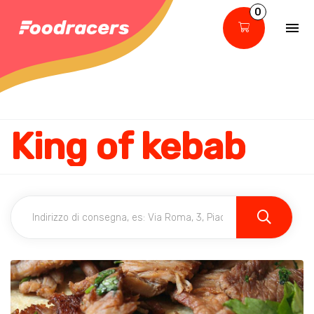
0
King of kebab