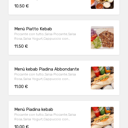
Maionese,Pomodoro,Insalata
10.50 €
Brasiliana,Cipolla
Menù Piatto Kebab
Piccante con tutto,Salsa Piccante,Salsa
Rosa,Salsa Yogurt,Cappuccio con
Maionese,Pomodoro,Insalata
11.50 €
Brasiliana,Cipolla
Menù kebab Piadina Abbondante
Piccante con tutto,Salsa Piccante,Salsa
Rosa,Salsa Yogurt,Cappuccio con
Maionese,Pomodoro,Insalata
11.00 €
Brasiliana,Cipolla
Menù Piadina kebab
Piccante con tutto,Salsa Piccante,Salsa
Rosa,Salsa Yogurt,Cappuccio con
Maionese,Pomodoro,Insalata
10.00 €