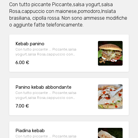
Con tutto piccante Piccante,salsa yogurt,salsa
Rosa,cappuccio con maionese,pomodoro,Inslata
brasiliana, cipolla rossa. Non sono ammesse modifiche
o aggiunte fatte telefonicamente.
Kebab panino
Con tutto piccante ... Piccante,salsa
yogurt,salsa Rosa,cappuccio con
maionese,pomodoro,Inslata brasiliana,
6.00 €
cipolla rossa,
Panino kebab abbondante
Con tutto piccante ... Piccante,salsa
yogurt,salsa Rosa,cappuccio con
maionese,pomodoro,Inslata brasiliana,
7.00 €
cipolla rossa,
Piadina kebab
Con tutto piccante ... Piccante,salsa