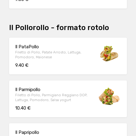
Il Pollorollo - formato rotolo
Il PataPollo
Filetto di Pollo, Patate Arrosto, Lattuga,
Pomodoro, Maionese
9.40 €
Il Parmipollo
Filetto di Pollo, Parmigiano Reggiano DOP,
Lattuga, Pomodoro, Salsa yogurt
10.40 €
Il Papripollo