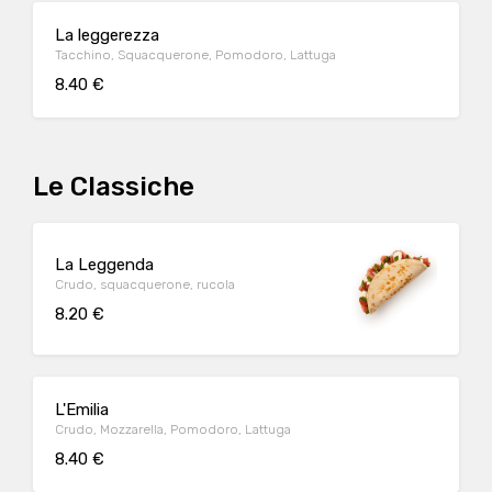
La leggerezza
Tacchino, Squacquerone, Pomodoro, Lattuga
8.40 €
Le Classiche
La Leggenda
Crudo, squacquerone, rucola
8.20 €
L'Emilia
Crudo, Mozzarella, Pomodoro, Lattuga
8.40 €