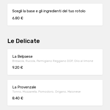
Scegli la base e gli ingredienti del tuo rotolo
6.80 €
Le Delicate
La Belpaese
Bresaola, Rucola, Parmigiano Reggiano DOP, Olio al limone
9.20 €
La Provenzale
Tonno, Mozzarella, Pomodoro, Origano, Maionese
8.40 €