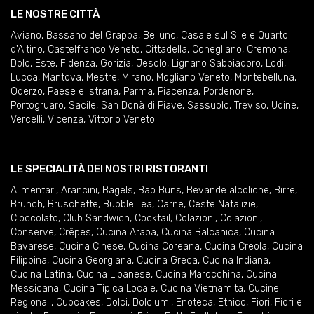
LE NOSTRE CITTÀ
Aviano
,
Bassano del Grappa
,
Belluno
,
Casale sul Sile e Quarto
d'Altino
,
Castelfranco Veneto
,
Cittadella
,
Conegliano
,
Cremona
,
Dolo
,
Este
,
Fidenza
,
Gorizia
,
Jesolo
,
Lignano Sabbiadoro
,
Lodi
,
Lucca
,
Mantova
,
Mestre
,
Mirano
,
Mogliano Veneto
,
Montebelluna
,
Oderzo
,
Paese e Istrana
,
Parma
,
Piacenza
,
Pordenone
,
Portogruaro
,
Sacile
,
San Donà di Piave
,
Sassuolo
,
Treviso
,
Udine
,
Vercelli
,
Vicenza
,
Vittorio Veneto
LE SPECIALITÀ DEI NOSTRI RISTORANTI
Alimentari
,
Arancini
,
Bagels
,
Bao Buns
,
Bevande alcoliche
,
Birre
,
Brunch
,
Bruschette
,
Bubble Tea
,
Carne
,
Ceste Natalizie
,
Cioccolato
,
Club Sandwich
,
Cocktail
,
Colazioni
,
Colazioni
,
Conserve
,
Crêpes
,
Cucina Araba
,
Cucina Balcanica
,
Cucina
Bavarese
,
Cucina Cinese
,
Cucina Coreana
,
Cucina Creola
,
Cucina
Filippina
,
Cucina Georgiana
,
Cucina Greca
,
Cucina Indiana
,
Cucina Latina
,
Cucina Libanese
,
Cucina Marocchina
,
Cucina
Messicana
,
Cucina Tipica Locale
,
Cucina Vietnamita
,
Cucine
Regionali
,
Cupcakes
,
Dolci
,
Dolciumi
,
Enoteca
,
Etnico
,
Fiori
,
Fiori e