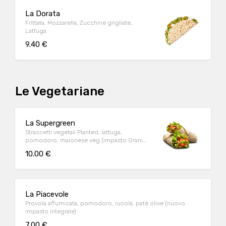
La Dorata
Frittata, Mozzarella, Zucchine grigliate,
Lattuga
9.40 €
Le Vegetariane
La Supergreen
Straccetti vegetali Planted, lattuga,
pomodoro, maionese veg (impasto Grani
antichi)
10.00 €
La Piacevole
Provola affumicata, pomodoro, rucola, patè olive (nuovo
impasto integrale)
7.00 €