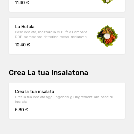
11.40 €
La Bufala
Base insalata, mozzarella di Bufala Campana
DOP, pomodoro datterino rosso, melanzane
saporite, olive
10.40 €
Crea La tua Insalatona
Crea la tua insalata
Crea la tua insalata aggiungendo gli ingredienti alla base di
insalata
5.80 €