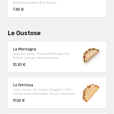
Spianata piccante, Brie, Rucola
7.40 €
Le Gustose
La Montagna
Salsiccia, Speck, Provola affumicata, Mix
Porcini, Lattuga, Salsa boscaiola
10.20 €
La Grintosa
Cotto, bacon, Parmigiano Reggiano DOP,
Cipolla rossa caramellata, Rucola, Maionese
+Tabasco
11.00 €