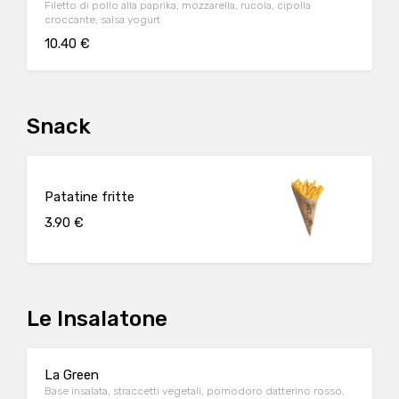
Filetto di pollo alla paprika, mozzarella, rucola, cipolla
croccante, salsa yogurt
10.40 €
Snack
Patatine fritte
3.90 €
Le Insalatone
La Green
Base insalata, straccetti vegetali, pomodoro datterino rosso,