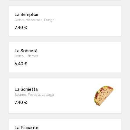
La Semplice
Cotto, Mozzarella, Funghi
7.40 €
La Sobrietà
Cotto, Edamer
6.40 €
La Schietta
Salame, Provola, Lattuga
7.40 €
La Piccante