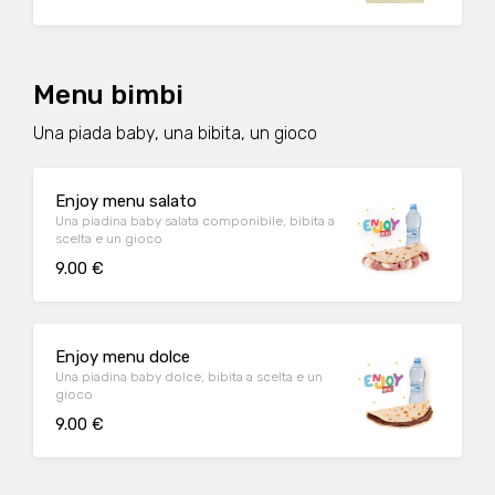
Menu bimbi
Una piada baby, una bibita, un gioco
Enjoy menu salato
Una piadina baby salata componibile, bibita a
scelta e un gioco
9.00 €
Enjoy menu dolce
Una piadina baby dolce, bibita a scelta e un
gioco
9.00 €