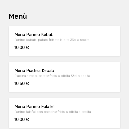
Menù
Menù Panino Kebab
Panino kebab, patate fritte e bibita 33cl a scelta
10.00 €
Menù Piadina Kebab
Piadina kebab, patate fritte e bibita 33cl a scelta
10.50 €
Menù Panino Falafel
Panino falafel con patatine fritte e bibita a scelta
10.00 €