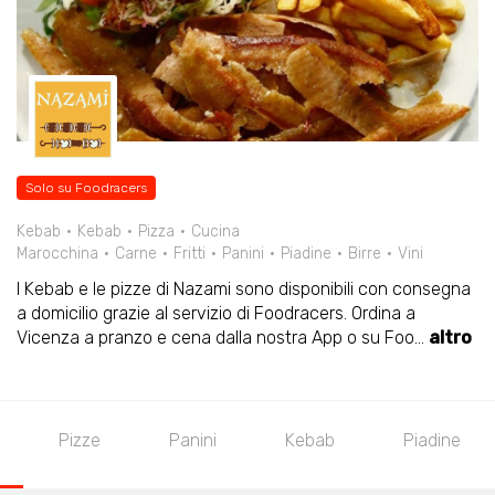
Solo su Foodracers
Kebab
Kebab
Pizza
Cucina
Marocchina
Carne
Fritti
Panini
Piadine
Birre
Vini
I Kebab e le pizze di Nazami sono disponibili con consegna
a domicilio grazie al servizio di Foodracers. Ordina a
Vicenza a pranzo e cena dalla nostra App o su Foo
...
altro
Pizze
Panini
Kebab
Piadine