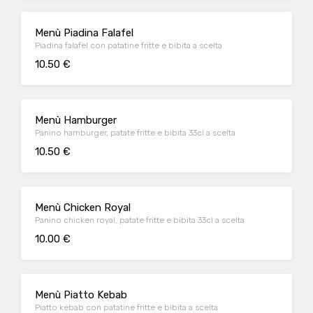
Menù Piadina Falafel
Piadina falafel con patatine fritte e bibita a scelta
10.50 €
Menù Hamburger
Panino hamburger, patate fritte e bibita 33cl a scelta
10.50 €
Menù Chicken Royal
Panino chicken royal, patate fritte e bibita 33cl a scelta
10.00 €
Menù Piatto Kebab
Piatto kebab con patatine fritte e bibita a scelta