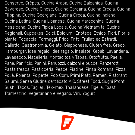
Conserve
,
Crêpes
,
Cucina Araba
,
Cucina Balcanica
,
Cucina
Bavarese
,
Cucina Cinese
,
Cucina Coreana
,
Cucina Creola
,
Cucina
Filippina
,
Cucina Georgiana
,
Cucina Greca
,
Cucina Indiana
,
Cucina Latina
,
Cucina Libanese
,
Cucina Marocchina
,
Cucina
Messicana
,
Cucina Tipica Locale
,
Cucina Vietnamita
,
Cucine
Regionali
,
Cupcakes
,
Dolci
,
Dolciumi
,
Enoteca
,
Etnico
,
Fiori
,
Fiori e
piante
,
Focaccia
,
Formaggi
,
Frico
,
Fritti
,
Frullati ed Estratti
,
Galletto
,
Gastronomia
,
Gelato
,
Giapponese
,
Gluten free
,
Greco
,
Hamburger
,
Idee regalo
,
Idee regalo
,
Insalate
,
Kebab
,
Lavanderia
,
Lavasecco
,
Macelleria
,
Montaditos y Tapas
,
Ortofrutta
,
Paella
,
Pane
,
Panificio
,
Panini
,
Panuozzi, calzoni e pucce
,
Panzerotti
,
Pasta fresca
,
Pasticceria
,
Pesce
,
Piadine
,
Pinsa Romana
,
Pizza
,
Pokè
,
Polenta
,
Polpette
,
Pop Corn
,
Primi Piatti
,
Ramen
,
Ristoranti
,
Salumi
,
Senza Glutine certificato AIC
,
Street Food
,
Sughi Pronti
,
Sushi
,
Tacos
,
Taglieri
,
Tex-mex
,
Thailandese
,
Tigelle
,
Toast
,
Tramezzino
,
Vegetariano e Vegano
,
Vini
,
Yogurt