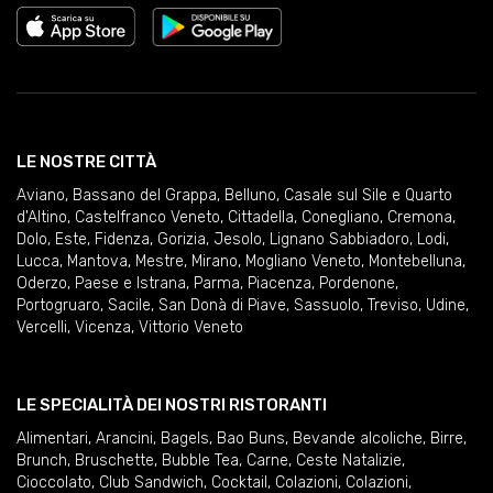
LE NOSTRE CITTÀ
Aviano
,
Bassano del Grappa
,
Belluno
,
Casale sul Sile e Quarto
d'Altino
,
Castelfranco Veneto
,
Cittadella
,
Conegliano
,
Cremona
,
Dolo
,
Este
,
Fidenza
,
Gorizia
,
Jesolo
,
Lignano Sabbiadoro
,
Lodi
,
Lucca
,
Mantova
,
Mestre
,
Mirano
,
Mogliano Veneto
,
Montebelluna
,
Oderzo
,
Paese e Istrana
,
Parma
,
Piacenza
,
Pordenone
,
Portogruaro
,
Sacile
,
San Donà di Piave
,
Sassuolo
,
Treviso
,
Udine
,
Vercelli
,
Vicenza
,
Vittorio Veneto
LE SPECIALITÀ DEI NOSTRI RISTORANTI
Alimentari
,
Arancini
,
Bagels
,
Bao Buns
,
Bevande alcoliche
,
Birre
,
Brunch
,
Bruschette
,
Bubble Tea
,
Carne
,
Ceste Natalizie
,
Cioccolato
,
Club Sandwich
,
Cocktail
,
Colazioni
,
Colazioni
,