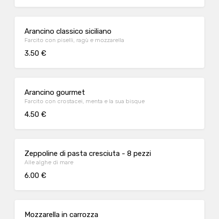
Arancino classico siciliano
Farcito con piselli, ragù e mozzarella
3.50 €
Arancino gourmet
Farcito con crostacei, menta e la sua bisque
4.50 €
Zeppoline di pasta cresciuta - 8 pezzi
Alle alghe di mare
6.00 €
Mozzarella in carrozza