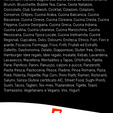
Brunch
,
Bruschette
,
Bubble Tea
,
Carne
,
Ceste Natalizie
,
Cioccolato
,
Club Sandwich
,
Cocktail
,
Colazioni
,
Colazioni
,
Conserve
,
Crêpes
,
Cucina Araba
,
Cucina Balcanica
,
Cucina
Bavarese
,
Cucina Cinese
,
Cucina Coreana
,
Cucina Creola
,
Cucina
Filippina
,
Cucina Georgiana
,
Cucina Greca
,
Cucina Indiana
,
Cucina Latina
,
Cucina Libanese
,
Cucina Marocchina
,
Cucina
Messicana
,
Cucina Tipica Locale
,
Cucina Vietnamita
,
Cucine
Regionali
,
Cupcakes
,
Dolci
,
Dolciumi
,
Enoteca
,
Etnico
,
Fiori
,
Fiori e
piante
,
Focaccia
,
Formaggi
,
Frico
,
Fritti
,
Frullati ed Estratti
,
Galletto
,
Gastronomia
,
Gelato
,
Giapponese
,
Gluten free
,
Greco
,
Hamburger
,
Idee regalo
,
Idee regalo
,
Insalate
,
Kebab
,
Lavanderia
,
Lavasecco
,
Macelleria
,
Montaditos y Tapas
,
Ortofrutta
,
Paella
,
Pane
,
Panificio
,
Panini
,
Panuozzi, calzoni e pucce
,
Panzerotti
,
Pasta fresca
,
Pasticceria
,
Pesce
,
Piadine
,
Pinsa Romana
,
Pizza
,
Pokè
,
Polenta
,
Polpette
,
Pop Corn
,
Primi Piatti
,
Ramen
,
Ristoranti
,
Salumi
,
Senza Glutine certificato AIC
,
Street Food
,
Sughi Pronti
,
Sushi
,
Tacos
,
Taglieri
,
Tex-mex
,
Thailandese
,
Tigelle
,
Toast
,
Tramezzino
,
Vegetariano e Vegano
,
Vini
,
Yogurt