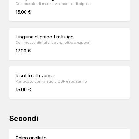
Con brasato di manzo e stracotto di cipolla
15.00 €
Linguine di grano timilia igp
Con moscardini alla luciana, olive e capperi
17.00 €
Risotto alla zucca
Mantecato con taleggio DOP e rosmarino
15.00 €
Secondi
Polpo grigliato