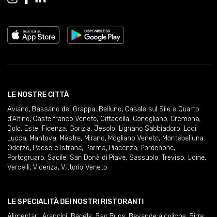
LE NOSTRE CITTÀ
Aviano
,
Bassano del Grappa
,
Belluno
,
Casale sul Sile e Quarto
d'Altino
,
Castelfranco Veneto
,
Cittadella
,
Conegliano
,
Cremona
,
Dolo
,
Este
,
Fidenza
,
Gorizia
,
Jesolo
,
Lignano Sabbiadoro
,
Lodi
,
Lucca
,
Mantova
,
Mestre
,
Mirano
,
Mogliano Veneto
,
Montebelluna
,
Oderzo
,
Paese e Istrana
,
Parma
,
Piacenza
,
Pordenone
,
Portogruaro
,
Sacile
,
San Donà di Piave
,
Sassuolo
,
Treviso
,
Udine
,
Vercelli
,
Vicenza
,
Vittorio Veneto
LE SPECIALITÀ DEI NOSTRI RISTORANTI
Alimentari
,
Arancini
,
Bagels
,
Bao Buns
,
Bevande alcoliche
,
Birre
,