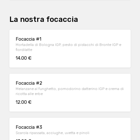
La nostra focaccia
Focaccia #1
Mortadella di Bologna IGP, pesto di pistacchi di Bronte IGP e
fiordilatte
14.00 €
Focaccia #2
Melanzane al funghetto, pomodorino datterino IGP e crema di
ricotta alle erbe
12.00 €
Focaccia #3
Scarola ripassata, acciughe, uvetta e pinoli