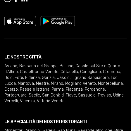
LE NOSTRE CITTÀ
Aviano
,
Bassano del Grappa
,
Belluno
,
Casale sul Sile e Quarto
d'Altino
,
Castelfranco Veneto
,
Cittadella
,
Conegliano
,
Cremona
,
Dolo
,
Este
,
Fidenza
,
Gorizia
,
Jesolo
,
Lignano Sabbiadoro
,
Lodi
,
Lucca
,
Mantova
,
Mestre
,
Mirano
,
Mogliano Veneto
,
Montebelluna
,
Oderzo
,
Paese e Istrana
,
Parma
,
Piacenza
,
Pordenone
,
Portogruaro
,
Sacile
,
San Donà di Piave
,
Sassuolo
,
Treviso
,
Udine
,
Vercelli
,
Vicenza
,
Vittorio Veneto
LE SPECIALITÀ DEI NOSTRI RISTORANTI
Alimentari
,
Arancini
,
Bagels
,
Bao Buns
,
Bevande alcoliche
,
Birre
,