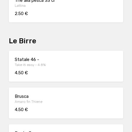
The alla pesca 33 cl
Lattina
2.50 €
Le Birre
Statale 46 -
Take iti easy - 4.8%
4.50 €
Brusca
Amaro fin Thiene
4.50 €