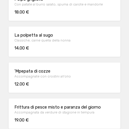
Con patate al burro salato, spuma di carote e mandorle
18.00 €
La polpetta al sugo
Classiche, carne quella della nonna
14.00 €
'Mpepata di cozze
Accompagnate con crostini all'olio
12.00 €
Frittura di pesce misto e paranza del giorno
Accompagnata da verdure di stagione in tempura
19.00 €