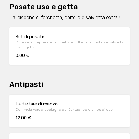
Posate usa e getta
Hai bisogno di forchetta, coltello e salvietta extra?
Set di posate
Ogni set comprende: forchetta e coltello in plastica + salvietta
usa e getta
0.00 €
Antipasti
La tartare di manzo
Con mela verde, acciughe del Cantabrico e chips di ceci
12.00 €