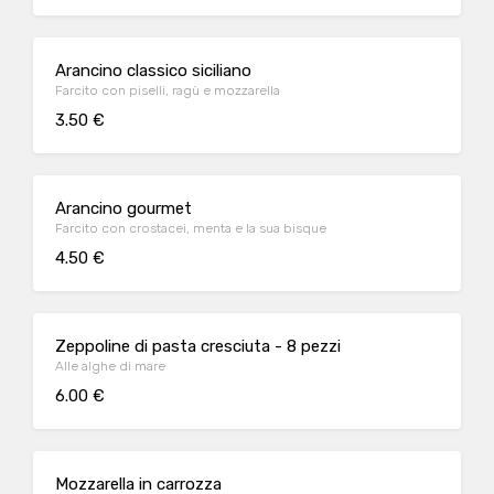
Arancino classico siciliano
Farcito con piselli, ragù e mozzarella
3.50 €
Arancino gourmet
Farcito con crostacei, menta e la sua bisque
4.50 €
Zeppoline di pasta cresciuta - 8 pezzi
Alle alghe di mare
6.00 €
Mozzarella in carrozza