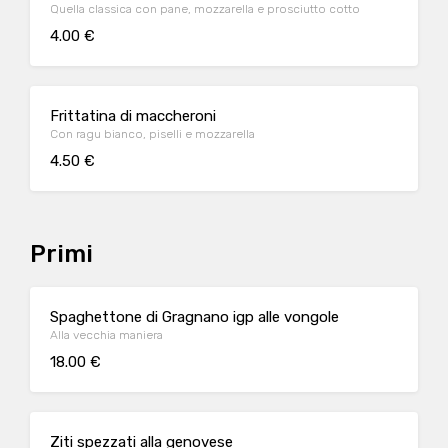
Quella classica con pane, mozzarella e prosciutto cotto
4.00 €
Frittatina di maccheroni
Con ragu bianco, piselli e mozzarella
4.50 €
Primi
Spaghettone di Gragnano igp alle vongole
Alla vecchia maniera
18.00 €
Ziti spezzati alla genovese