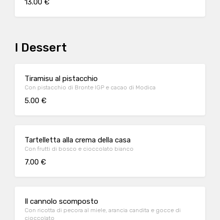
13.00 €
I Dessert
Tiramisu al pistacchio
Con pistacchio di Bronte IGP e cacao di Modica
5.00 €
Tartelletta alla crema della casa
Con frutti di bosco e cioccolato bianco
7.00 €
Il cannolo scomposto
Con ricotta di pecora al miele, arancia candita e gocce di
cioccolato