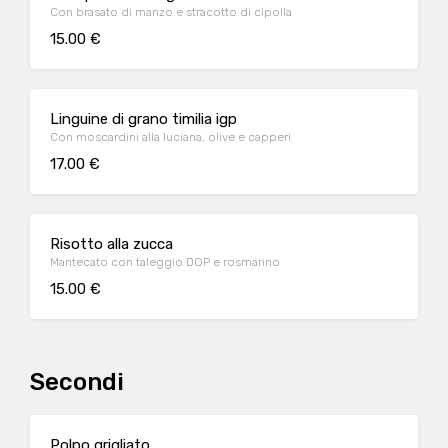
Con brasato di manzo e stracotto di cipolla
15.00 €
Linguine di grano timilia igp
Con moscardini alla luciana, olive e capperi
17.00 €
Risotto alla zucca
Mantecato con taleggio DOP e rosmarino
15.00 €
Secondi
Polpo grigliato