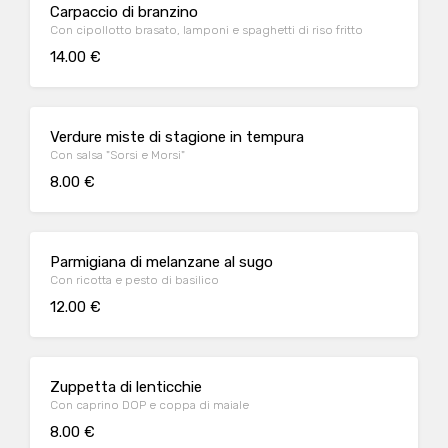
Carpaccio di branzino
Con cipollotto brasato, lamponi e spaghetti di riso fritto
14.00 €
Verdure miste di stagione in tempura
Con salsa "Sorsi e Morsi"
8.00 €
Parmigiana di melanzane al sugo
Con ricotta e pesto di basilico
12.00 €
Zuppetta di lenticchie
Con caprino DOP e coppa di maiale
8.00 €