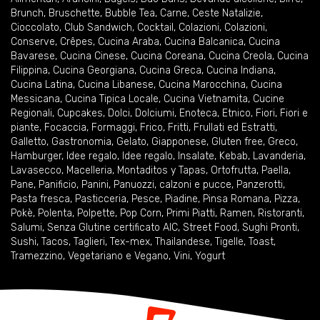
Brunch
,
Bruschette
,
Bubble Tea
,
Carne
,
Ceste Natalizie
,
Cioccolato
,
Club Sandwich
,
Cocktail
,
Colazioni
,
Colazioni
,
Conserve
,
Crêpes
,
Cucina Araba
,
Cucina Balcanica
,
Cucina
Bavarese
,
Cucina Cinese
,
Cucina Coreana
,
Cucina Creola
,
Cucina
Filippina
,
Cucina Georgiana
,
Cucina Greca
,
Cucina Indiana
,
Cucina Latina
,
Cucina Libanese
,
Cucina Marocchina
,
Cucina
Messicana
,
Cucina Tipica Locale
,
Cucina Vietnamita
,
Cucine
Regionali
,
Cupcakes
,
Dolci
,
Dolciumi
,
Enoteca
,
Etnico
,
Fiori
,
Fiori e
piante
,
Focaccia
,
Formaggi
,
Frico
,
Fritti
,
Frullati ed Estratti
,
Galletto
,
Gastronomia
,
Gelato
,
Giapponese
,
Gluten free
,
Greco
,
Hamburger
,
Idee regalo
,
Idee regalo
,
Insalate
,
Kebab
,
Lavanderia
,
Lavasecco
,
Macelleria
,
Montaditos y Tapas
,
Ortofrutta
,
Paella
,
Pane
,
Panificio
,
Panini
,
Panuozzi, calzoni e pucce
,
Panzerotti
,
Pasta fresca
,
Pasticceria
,
Pesce
,
Piadine
,
Pinsa Romana
,
Pizza
,
Pokè
,
Polenta
,
Polpette
,
Pop Corn
,
Primi Piatti
,
Ramen
,
Ristoranti
,
Salumi
,
Senza Glutine certificato AIC
,
Street Food
,
Sughi Pronti
,
Sushi
,
Tacos
,
Taglieri
,
Tex-mex
,
Thailandese
,
Tigelle
,
Toast
,
Tramezzino
,
Vegetariano e Vegano
,
Vini
,
Yogurt