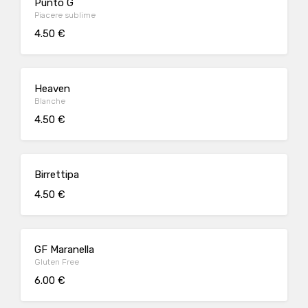
Punto G
Piacere sublime
4.50 €
Heaven
Blanche
4.50 €
Birrettipa
4.50 €
GF Maranella
Gluten Free
6.00 €