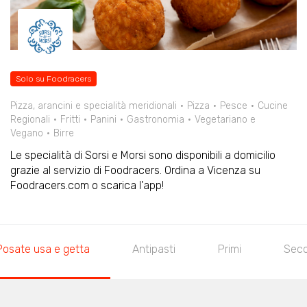
Solo su Foodracers
Pizza, arancini e specialità meridionali
Pizza
Pesce
Cucine
Regionali
Fritti
Panini
Gastronomia
Vegetariano e
Vegano
Birre
Le specialità di Sorsi e Morsi sono disponibili a domicilio
grazie al servizio di Foodracers. Ordina a Vicenza su
Foodracers.com o scarica l'app!
Posate usa e getta
Antipasti
Primi
Seco