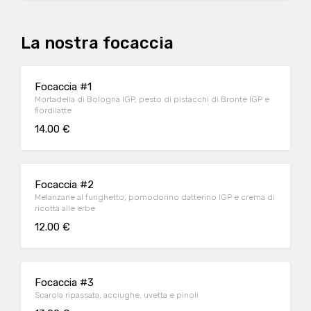
La nostra focaccia
Focaccia #1
Mortadella di Bologna IGP, pesto di pistacchi di Bronte IGP e
fiordilatte
14.00 €
Focaccia #2
Melanzane al funghetto, pomodorino datterino IGP e crema di
ricotta alle erbe
12.00 €
Focaccia #3
Scarola ripassata, acciughe, uvetta e pinoli