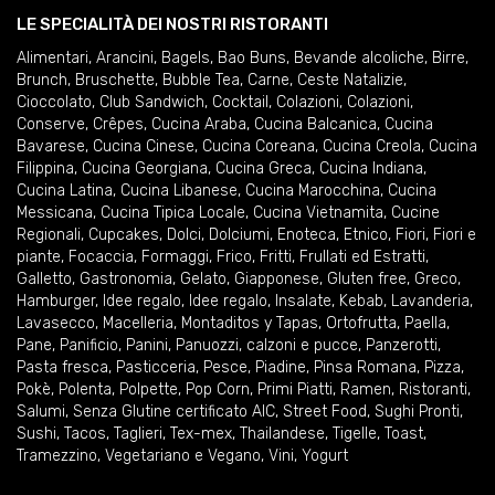
LE SPECIALITÀ DEI NOSTRI RISTORANTI
Alimentari
,
Arancini
,
Bagels
,
Bao Buns
,
Bevande alcoliche
,
Birre
,
Brunch
,
Bruschette
,
Bubble Tea
,
Carne
,
Ceste Natalizie
,
Cioccolato
,
Club Sandwich
,
Cocktail
,
Colazioni
,
Colazioni
,
Conserve
,
Crêpes
,
Cucina Araba
,
Cucina Balcanica
,
Cucina
Bavarese
,
Cucina Cinese
,
Cucina Coreana
,
Cucina Creola
,
Cucina
Filippina
,
Cucina Georgiana
,
Cucina Greca
,
Cucina Indiana
,
Cucina Latina
,
Cucina Libanese
,
Cucina Marocchina
,
Cucina
Messicana
,
Cucina Tipica Locale
,
Cucina Vietnamita
,
Cucine
Regionali
,
Cupcakes
,
Dolci
,
Dolciumi
,
Enoteca
,
Etnico
,
Fiori
,
Fiori e
piante
,
Focaccia
,
Formaggi
,
Frico
,
Fritti
,
Frullati ed Estratti
,
Galletto
,
Gastronomia
,
Gelato
,
Giapponese
,
Gluten free
,
Greco
,
Hamburger
,
Idee regalo
,
Idee regalo
,
Insalate
,
Kebab
,
Lavanderia
,
Lavasecco
,
Macelleria
,
Montaditos y Tapas
,
Ortofrutta
,
Paella
,
Pane
,
Panificio
,
Panini
,
Panuozzi, calzoni e pucce
,
Panzerotti
,
Pasta fresca
,
Pasticceria
,
Pesce
,
Piadine
,
Pinsa Romana
,
Pizza
,
Pokè
,
Polenta
,
Polpette
,
Pop Corn
,
Primi Piatti
,
Ramen
,
Ristoranti
,
Salumi
,
Senza Glutine certificato AIC
,
Street Food
,
Sughi Pronti
,
Sushi
,
Tacos
,
Taglieri
,
Tex-mex
,
Thailandese
,
Tigelle
,
Toast
,
Tramezzino
,
Vegetariano e Vegano
,
Vini
,
Yogurt