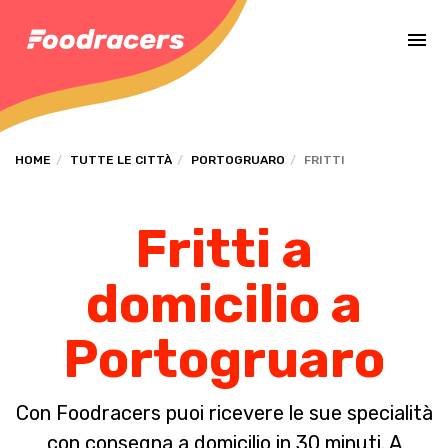
Completa il pagamento dell'ordine in [missing %{deadline} value].
HOME
TUTTE LE CITTÀ
PORTOGRUARO
FRITTI
Fritti a
domicilio a
Portogruaro
Con Foodracers puoi ricevere le sue specialità
con consegna a domicilio in 30 minuti. A