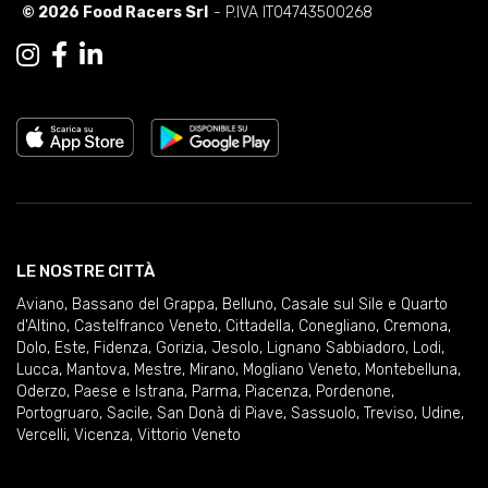
© 2026 Food Racers Srl
- P.IVA IT04743500268
LE NOSTRE CITTÀ
Aviano
,
Bassano del Grappa
,
Belluno
,
Casale sul Sile e Quarto
d'Altino
,
Castelfranco Veneto
,
Cittadella
,
Conegliano
,
Cremona
,
Dolo
,
Este
,
Fidenza
,
Gorizia
,
Jesolo
,
Lignano Sabbiadoro
,
Lodi
,
Lucca
,
Mantova
,
Mestre
,
Mirano
,
Mogliano Veneto
,
Montebelluna
,
Oderzo
,
Paese e Istrana
,
Parma
,
Piacenza
,
Pordenone
,
Portogruaro
,
Sacile
,
San Donà di Piave
,
Sassuolo
,
Treviso
,
Udine
,
Vercelli
,
Vicenza
,
Vittorio Veneto