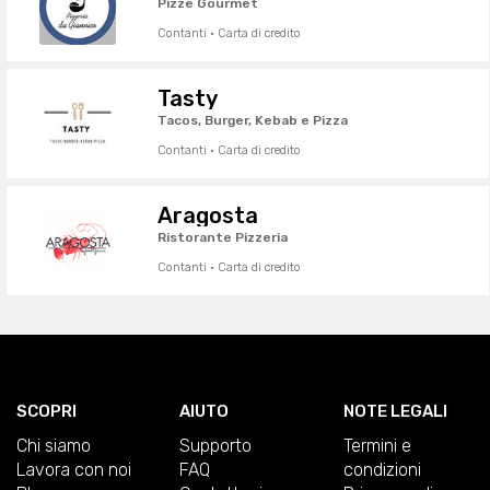
Pizze Gourmet
Contanti · Carta di credito
Tasty
Tacos, Burger, Kebab e Pizza
Contanti · Carta di credito
Aragosta
Ristorante Pizzeria
Contanti · Carta di credito
SCOPRI
AIUTO
NOTE LEGALI
Chi siamo
Supporto
Termini e
Lavora con noi
FAQ
condizioni