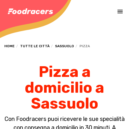
Completa il pagamento dell'ordine in [missing %{deadline} value].
HOME
TUTTE LE CITTÀ
SASSUOLO
PIZZA
Pizza a
domicilio a
Sassuolo
Con Foodracers puoi ricevere le sue specialità
con consegna a domicilio in 30 minuti. A