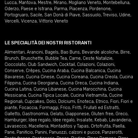
Lucca
,
Mantova
,
Mestre
,
Mirano
,
Mogliano Veneto
,
Montebelluna
,
Oderzo
,
Paese e Istrana
,
Parma
,
Piacenza
,
Pordenone
,
Portogruaro
,
Sacile
,
San Donà di Piave
,
Sassuolo
,
Treviso
,
Udine
,
Vercelli
,
Vicenza
,
Vittorio Veneto
LE SPECIALITÀ DEI NOSTRI RISTORANTI
Alimentari
,
Arancini
,
Bagels
,
Bao Buns
,
Bevande alcoliche
,
Birre
,
Brunch
,
Bruschette
,
Bubble Tea
,
Carne
,
Ceste Natalizie
,
Cioccolato
,
Club Sandwich
,
Cocktail
,
Colazioni
,
Colazioni
,
Conserve
,
Crêpes
,
Cucina Araba
,
Cucina Balcanica
,
Cucina
Bavarese
,
Cucina Cinese
,
Cucina Coreana
,
Cucina Creola
,
Cucina
Filippina
,
Cucina Georgiana
,
Cucina Greca
,
Cucina Indiana
,
Cucina Latina
,
Cucina Libanese
,
Cucina Marocchina
,
Cucina
Messicana
,
Cucina Tipica Locale
,
Cucina Vietnamita
,
Cucine
Regionali
,
Cupcakes
,
Dolci
,
Dolciumi
,
Enoteca
,
Etnico
,
Fiori
,
Fiori e
piante
,
Focaccia
,
Formaggi
,
Frico
,
Fritti
,
Frullati ed Estratti
,
Galletto
,
Gastronomia
,
Gelato
,
Giapponese
,
Gluten free
,
Greco
,
Hamburger
,
Idee regalo
,
Idee regalo
,
Insalate
,
Kebab
,
Lavanderia
,
Lavasecco
,
Macelleria
,
Montaditos y Tapas
,
Ortofrutta
,
Paella
,
Pane
,
Panificio
,
Panini
,
Panuozzi, calzoni e pucce
,
Panzerotti
,