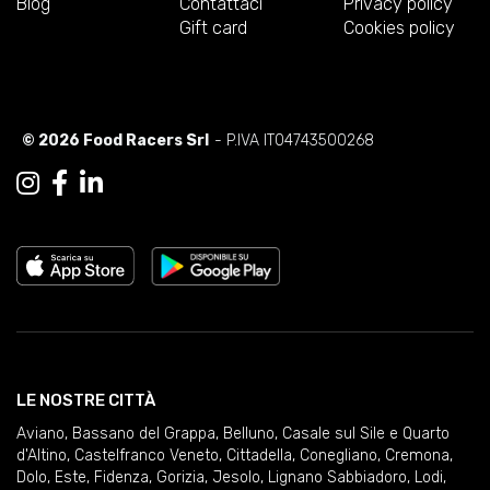
Blog
Contattaci
Privacy policy
Gift card
Cookies policy
© 2026 Food Racers Srl
- P.IVA IT04743500268
LE NOSTRE CITTÀ
Aviano
,
Bassano del Grappa
,
Belluno
,
Casale sul Sile e Quarto
d'Altino
,
Castelfranco Veneto
,
Cittadella
,
Conegliano
,
Cremona
,
Dolo
,
Este
,
Fidenza
,
Gorizia
,
Jesolo
,
Lignano Sabbiadoro
,
Lodi
,