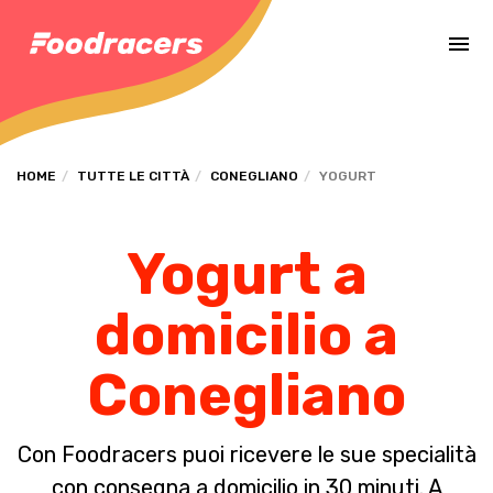
Completa il pagamento dell'ordine in [missing %{deadline} value].
HOME
TUTTE LE CITTÀ
CONEGLIANO
YOGURT
Yogurt a
domicilio a
Conegliano
Con Foodracers puoi ricevere le sue specialità
con consegna a domicilio in 30 minuti. A