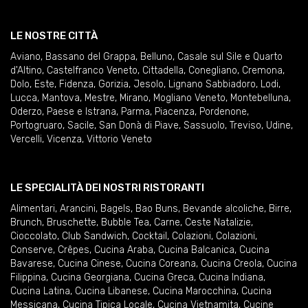
LE NOSTRE CITTÀ
Aviano
,
Bassano del Grappa
,
Belluno
,
Casale sul Sile e Quarto
d'Altino
,
Castelfranco Veneto
,
Cittadella
,
Conegliano
,
Cremona
,
Dolo
,
Este
,
Fidenza
,
Gorizia
,
Jesolo
,
Lignano Sabbiadoro
,
Lodi
,
Lucca
,
Mantova
,
Mestre
,
Mirano
,
Mogliano Veneto
,
Montebelluna
,
Oderzo
,
Paese e Istrana
,
Parma
,
Piacenza
,
Pordenone
,
Portogruaro
,
Sacile
,
San Donà di Piave
,
Sassuolo
,
Treviso
,
Udine
,
Vercelli
,
Vicenza
,
Vittorio Veneto
LE SPECIALITÀ DEI NOSTRI RISTORANTI
Alimentari
,
Arancini
,
Bagels
,
Bao Buns
,
Bevande alcoliche
,
Birre
,
Brunch
,
Bruschette
,
Bubble Tea
,
Carne
,
Ceste Natalizie
,
Cioccolato
,
Club Sandwich
,
Cocktail
,
Colazioni
,
Colazioni
,
Conserve
,
Crêpes
,
Cucina Araba
,
Cucina Balcanica
,
Cucina
Bavarese
,
Cucina Cinese
,
Cucina Coreana
,
Cucina Creola
,
Cucina
Filippina
,
Cucina Georgiana
,
Cucina Greca
,
Cucina Indiana
,
Cucina Latina
,
Cucina Libanese
,
Cucina Marocchina
,
Cucina
Messicana
,
Cucina Tipica Locale
,
Cucina Vietnamita
,
Cucine