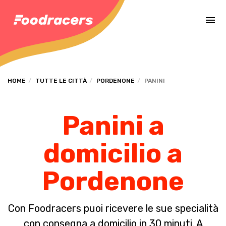
Completa il pagamento dell'ordine in [missing %{deadline} value].
HOME
TUTTE LE CITTÀ
PORDENONE
PANINI
Panini a
domicilio a
Pordenone
Con Foodracers puoi ricevere le sue specialità
con consegna a domicilio in 30 minuti. A