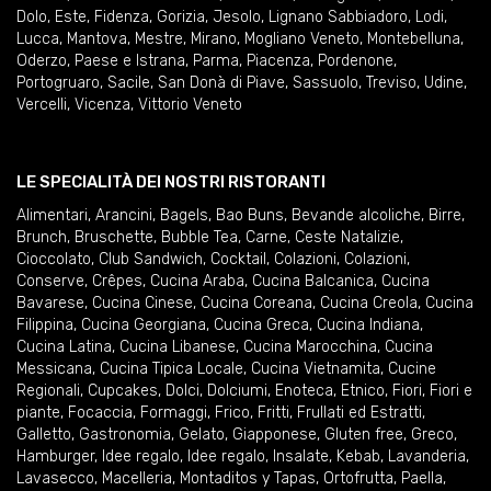
Dolo
,
Este
,
Fidenza
,
Gorizia
,
Jesolo
,
Lignano Sabbiadoro
,
Lodi
,
Lucca
,
Mantova
,
Mestre
,
Mirano
,
Mogliano Veneto
,
Montebelluna
,
Oderzo
,
Paese e Istrana
,
Parma
,
Piacenza
,
Pordenone
,
Portogruaro
,
Sacile
,
San Donà di Piave
,
Sassuolo
,
Treviso
,
Udine
,
Vercelli
,
Vicenza
,
Vittorio Veneto
LE SPECIALITÀ DEI NOSTRI RISTORANTI
Alimentari
,
Arancini
,
Bagels
,
Bao Buns
,
Bevande alcoliche
,
Birre
,
Brunch
,
Bruschette
,
Bubble Tea
,
Carne
,
Ceste Natalizie
,
Cioccolato
,
Club Sandwich
,
Cocktail
,
Colazioni
,
Colazioni
,
Conserve
,
Crêpes
,
Cucina Araba
,
Cucina Balcanica
,
Cucina
Bavarese
,
Cucina Cinese
,
Cucina Coreana
,
Cucina Creola
,
Cucina
Filippina
,
Cucina Georgiana
,
Cucina Greca
,
Cucina Indiana
,
Cucina Latina
,
Cucina Libanese
,
Cucina Marocchina
,
Cucina
Messicana
,
Cucina Tipica Locale
,
Cucina Vietnamita
,
Cucine
Regionali
,
Cupcakes
,
Dolci
,
Dolciumi
,
Enoteca
,
Etnico
,
Fiori
,
Fiori e
piante
,
Focaccia
,
Formaggi
,
Frico
,
Fritti
,
Frullati ed Estratti
,
Galletto
,
Gastronomia
,
Gelato
,
Giapponese
,
Gluten free
,
Greco
,
Hamburger
,
Idee regalo
,
Idee regalo
,
Insalate
,
Kebab
,
Lavanderia
,
Lavasecco
,
Macelleria
,
Montaditos y Tapas
,
Ortofrutta
,
Paella
,