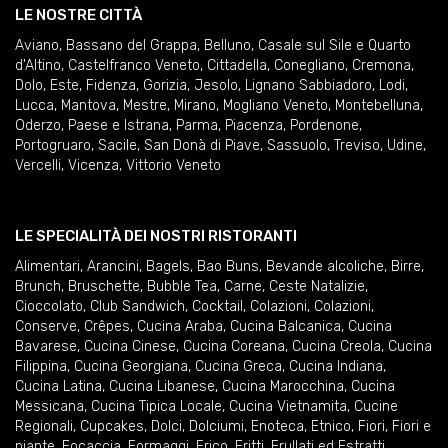
LE NOSTRE CITTÀ
Aviano
,
Bassano del Grappa
,
Belluno
,
Casale sul Sile e Quarto
d'Altino
,
Castelfranco Veneto
,
Cittadella
,
Conegliano
,
Cremona
,
Dolo
,
Este
,
Fidenza
,
Gorizia
,
Jesolo
,
Lignano Sabbiadoro
,
Lodi
,
Lucca
,
Mantova
,
Mestre
,
Mirano
,
Mogliano Veneto
,
Montebelluna
,
Oderzo
,
Paese e Istrana
,
Parma
,
Piacenza
,
Pordenone
,
Portogruaro
,
Sacile
,
San Donà di Piave
,
Sassuolo
,
Treviso
,
Udine
,
Vercelli
,
Vicenza
,
Vittorio Veneto
LE SPECIALITÀ DEI NOSTRI RISTORANTI
Alimentari
,
Arancini
,
Bagels
,
Bao Buns
,
Bevande alcoliche
,
Birre
,
Brunch
,
Bruschette
,
Bubble Tea
,
Carne
,
Ceste Natalizie
,
Cioccolato
,
Club Sandwich
,
Cocktail
,
Colazioni
,
Colazioni
,
Conserve
,
Crêpes
,
Cucina Araba
,
Cucina Balcanica
,
Cucina
Bavarese
,
Cucina Cinese
,
Cucina Coreana
,
Cucina Creola
,
Cucina
Filippina
,
Cucina Georgiana
,
Cucina Greca
,
Cucina Indiana
,
Cucina Latina
,
Cucina Libanese
,
Cucina Marocchina
,
Cucina
Messicana
,
Cucina Tipica Locale
,
Cucina Vietnamita
,
Cucine
Regionali
,
Cupcakes
,
Dolci
,
Dolciumi
,
Enoteca
,
Etnico
,
Fiori
,
Fiori e
piante
,
Focaccia
,
Formaggi
,
Frico
,
Fritti
,
Frullati ed Estratti
,