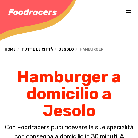
Completa il pagamento dell'ordine in [missing %{deadline} value].
HOME
TUTTE LE CITTÀ
JESOLO
HAMBURGER
Hamburger a
domicilio a
Jesolo
Con Foodracers puoi ricevere le sue specialità
con consegna a domicilio in 30 minuti. A