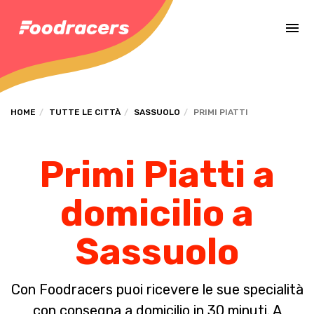
Completa il pagamento dell'ordine in [missing %{deadline} value].
HOME
TUTTE LE CITTÀ
SASSUOLO
PRIMI PIATTI
Primi Piatti a
domicilio a
Sassuolo
Con Foodracers puoi ricevere le sue specialità
con consegna a domicilio in 30 minuti. A