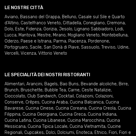
LE NOSTRE CITTÀ
Aviano
,
Bassano del Grappa
,
Belluno
,
Casale sul Sile e Quarto
d'Altino
,
Castelfranco Veneto
,
Cittadella
,
Conegliano
,
Cremona
,
Dolo
,
Este
,
Fidenza
,
Gorizia
,
Jesolo
,
Lignano Sabbiadoro
,
Lodi
,
Lucca
,
Mantova
,
Mestre
,
Mirano
,
Mogliano Veneto
,
Montebelluna
,
Oderzo
,
Paese e Istrana
,
Parma
,
Piacenza
,
Pordenone
,
Portogruaro
,
Sacile
,
San Donà di Piave
,
Sassuolo
,
Treviso
,
Udine
,
Vercelli
,
Vicenza
,
Vittorio Veneto
LE SPECIALITÀ DEI NOSTRI RISTORANTI
Alimentari
,
Arancini
,
Bagels
,
Bao Buns
,
Bevande alcoliche
,
Birre
,
Brunch
,
Bruschette
,
Bubble Tea
,
Carne
,
Ceste Natalizie
,
Cioccolato
,
Club Sandwich
,
Cocktail
,
Colazioni
,
Colazioni
,
Conserve
,
Crêpes
,
Cucina Araba
,
Cucina Balcanica
,
Cucina
Bavarese
,
Cucina Cinese
,
Cucina Coreana
,
Cucina Creola
,
Cucina
Filippina
,
Cucina Georgiana
,
Cucina Greca
,
Cucina Indiana
,
Cucina Latina
,
Cucina Libanese
,
Cucina Marocchina
,
Cucina
Messicana
,
Cucina Tipica Locale
,
Cucina Vietnamita
,
Cucine
Regionali
,
Cupcakes
,
Dolci
,
Dolciumi
,
Enoteca
,
Etnico
,
Fiori
,
Fiori e