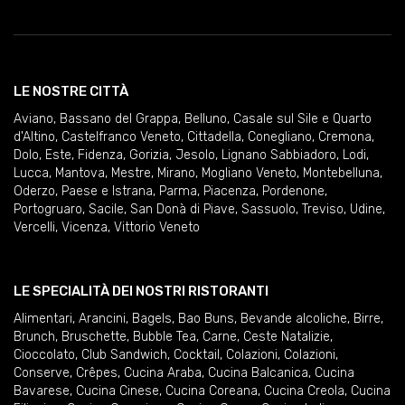
LE NOSTRE CITTÀ
Aviano
,
Bassano del Grappa
,
Belluno
,
Casale sul Sile e Quarto
d'Altino
,
Castelfranco Veneto
,
Cittadella
,
Conegliano
,
Cremona
,
Dolo
,
Este
,
Fidenza
,
Gorizia
,
Jesolo
,
Lignano Sabbiadoro
,
Lodi
,
Lucca
,
Mantova
,
Mestre
,
Mirano
,
Mogliano Veneto
,
Montebelluna
,
Oderzo
,
Paese e Istrana
,
Parma
,
Piacenza
,
Pordenone
,
Portogruaro
,
Sacile
,
San Donà di Piave
,
Sassuolo
,
Treviso
,
Udine
,
Vercelli
,
Vicenza
,
Vittorio Veneto
LE SPECIALITÀ DEI NOSTRI RISTORANTI
Alimentari
,
Arancini
,
Bagels
,
Bao Buns
,
Bevande alcoliche
,
Birre
,
Brunch
,
Bruschette
,
Bubble Tea
,
Carne
,
Ceste Natalizie
,
Cioccolato
,
Club Sandwich
,
Cocktail
,
Colazioni
,
Colazioni
,
Conserve
,
Crêpes
,
Cucina Araba
,
Cucina Balcanica
,
Cucina
Bavarese
,
Cucina Cinese
,
Cucina Coreana
,
Cucina Creola
,
Cucina