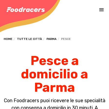
Completa il pagamento dell'ordine in [missing %{deadline} value].
HOME
TUTTE LE CITTÀ
PARMA
PESCE
Pesce a
domicilio a
Parma
Con Foodracers puoi ricevere le sue specialità
con consegna a domicilio in 30 minuti. A