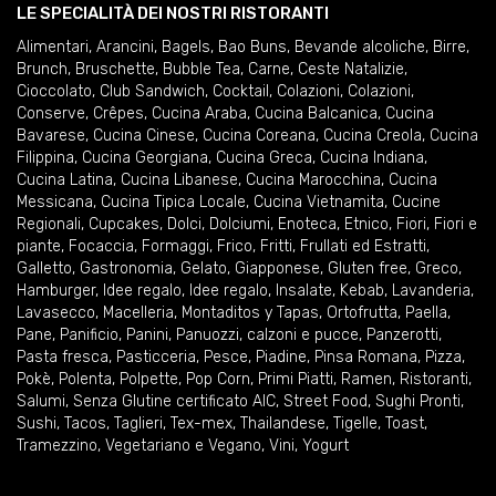
LE SPECIALITÀ DEI NOSTRI RISTORANTI
Alimentari
,
Arancini
,
Bagels
,
Bao Buns
,
Bevande alcoliche
,
Birre
,
Brunch
,
Bruschette
,
Bubble Tea
,
Carne
,
Ceste Natalizie
,
Cioccolato
,
Club Sandwich
,
Cocktail
,
Colazioni
,
Colazioni
,
Conserve
,
Crêpes
,
Cucina Araba
,
Cucina Balcanica
,
Cucina
Bavarese
,
Cucina Cinese
,
Cucina Coreana
,
Cucina Creola
,
Cucina
Filippina
,
Cucina Georgiana
,
Cucina Greca
,
Cucina Indiana
,
Cucina Latina
,
Cucina Libanese
,
Cucina Marocchina
,
Cucina
Messicana
,
Cucina Tipica Locale
,
Cucina Vietnamita
,
Cucine
Regionali
,
Cupcakes
,
Dolci
,
Dolciumi
,
Enoteca
,
Etnico
,
Fiori
,
Fiori e
piante
,
Focaccia
,
Formaggi
,
Frico
,
Fritti
,
Frullati ed Estratti
,
Galletto
,
Gastronomia
,
Gelato
,
Giapponese
,
Gluten free
,
Greco
,
Hamburger
,
Idee regalo
,
Idee regalo
,
Insalate
,
Kebab
,
Lavanderia
,
Lavasecco
,
Macelleria
,
Montaditos y Tapas
,
Ortofrutta
,
Paella
,
Pane
,
Panificio
,
Panini
,
Panuozzi, calzoni e pucce
,
Panzerotti
,
Pasta fresca
,
Pasticceria
,
Pesce
,
Piadine
,
Pinsa Romana
,
Pizza
,
Pokè
,
Polenta
,
Polpette
,
Pop Corn
,
Primi Piatti
,
Ramen
,
Ristoranti
,
Salumi
,
Senza Glutine certificato AIC
,
Street Food
,
Sughi Pronti
,
Sushi
,
Tacos
,
Taglieri
,
Tex-mex
,
Thailandese
,
Tigelle
,
Toast
,
Tramezzino
,
Vegetariano e Vegano
,
Vini
,
Yogurt