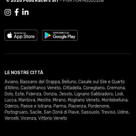
© 2026 Food Racers Srl
- P.IVA IT04743500268
LE NOSTRE CITTÀ
Aviano
,
Bassano del Grappa
,
Belluno
,
Casale sul Sile e Quarto
d'Altino
,
Castelfranco Veneto
,
Cittadella
,
Conegliano
,
Cremona
,
Dolo
,
Este
,
Fidenza
,
Gorizia
,
Jesolo
,
Lignano Sabbiadoro
,
Lodi
,
Lucca
,
Mantova
,
Mestre
,
Mirano
,
Mogliano Veneto
,
Montebelluna
,
Oderzo
,
Paese e Istrana
,
Parma
,
Piacenza
,
Pordenone
,
Portogruaro
,
Sacile
,
San Donà di Piave
,
Sassuolo
,
Treviso
,
Udine
,
Vercelli
,
Vicenza
,
Vittorio Veneto