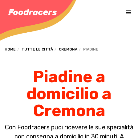
Completa il pagamento dell'ordine in [missing %{deadline} value].
HOME
TUTTE LE CITTÀ
CREMONA
PIADINE
Piadine a
domicilio a
Cremona
Con Foodracers puoi ricevere le sue specialità
con consegna a domicilio in 30 minuti. A