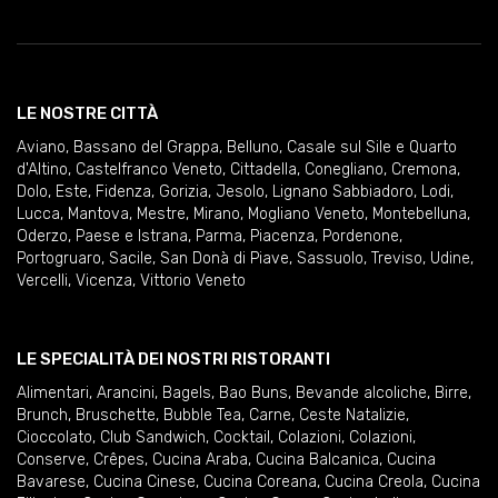
LE NOSTRE CITTÀ
Aviano
,
Bassano del Grappa
,
Belluno
,
Casale sul Sile e Quarto
d'Altino
,
Castelfranco Veneto
,
Cittadella
,
Conegliano
,
Cremona
,
Dolo
,
Este
,
Fidenza
,
Gorizia
,
Jesolo
,
Lignano Sabbiadoro
,
Lodi
,
Lucca
,
Mantova
,
Mestre
,
Mirano
,
Mogliano Veneto
,
Montebelluna
,
Oderzo
,
Paese e Istrana
,
Parma
,
Piacenza
,
Pordenone
,
Portogruaro
,
Sacile
,
San Donà di Piave
,
Sassuolo
,
Treviso
,
Udine
,
Vercelli
,
Vicenza
,
Vittorio Veneto
LE SPECIALITÀ DEI NOSTRI RISTORANTI
Alimentari
,
Arancini
,
Bagels
,
Bao Buns
,
Bevande alcoliche
,
Birre
,
Brunch
,
Bruschette
,
Bubble Tea
,
Carne
,
Ceste Natalizie
,
Cioccolato
,
Club Sandwich
,
Cocktail
,
Colazioni
,
Colazioni
,
Conserve
,
Crêpes
,
Cucina Araba
,
Cucina Balcanica
,
Cucina
Bavarese
,
Cucina Cinese
,
Cucina Coreana
,
Cucina Creola
,
Cucina