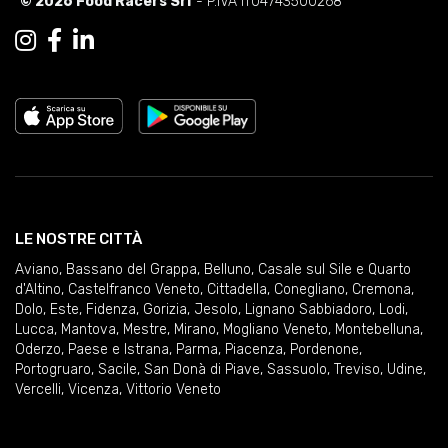
© 2026 Food Racers Srl
- P.IVA IT04743500268
LE NOSTRE CITTÀ
Aviano
,
Bassano del Grappa
,
Belluno
,
Casale sul Sile e Quarto
d'Altino
,
Castelfranco Veneto
,
Cittadella
,
Conegliano
,
Cremona
,
Dolo
,
Este
,
Fidenza
,
Gorizia
,
Jesolo
,
Lignano Sabbiadoro
,
Lodi
,
Lucca
,
Mantova
,
Mestre
,
Mirano
,
Mogliano Veneto
,
Montebelluna
,
Oderzo
,
Paese e Istrana
,
Parma
,
Piacenza
,
Pordenone
,
Portogruaro
,
Sacile
,
San Donà di Piave
,
Sassuolo
,
Treviso
,
Udine
,
Vercelli
,
Vicenza
,
Vittorio Veneto