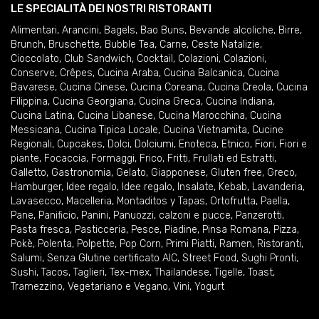
LE SPECIALITÀ DEI NOSTRI RISTORANTI
Alimentari
,
Arancini
,
Bagels
,
Bao Buns
,
Bevande alcoliche
,
Birre
,
Brunch
,
Bruschette
,
Bubble Tea
,
Carne
,
Ceste Natalizie
,
Cioccolato
,
Club Sandwich
,
Cocktail
,
Colazioni
,
Colazioni
,
Conserve
,
Crêpes
,
Cucina Araba
,
Cucina Balcanica
,
Cucina
Bavarese
,
Cucina Cinese
,
Cucina Coreana
,
Cucina Creola
,
Cucina
Filippina
,
Cucina Georgiana
,
Cucina Greca
,
Cucina Indiana
,
Cucina Latina
,
Cucina Libanese
,
Cucina Marocchina
,
Cucina
Messicana
,
Cucina Tipica Locale
,
Cucina Vietnamita
,
Cucine
Regionali
,
Cupcakes
,
Dolci
,
Dolciumi
,
Enoteca
,
Etnico
,
Fiori
,
Fiori e
piante
,
Focaccia
,
Formaggi
,
Frico
,
Fritti
,
Frullati ed Estratti
,
Galletto
,
Gastronomia
,
Gelato
,
Giapponese
,
Gluten free
,
Greco
,
Hamburger
,
Idee regalo
,
Idee regalo
,
Insalate
,
Kebab
,
Lavanderia
,
Lavasecco
,
Macelleria
,
Montaditos y Tapas
,
Ortofrutta
,
Paella
,
Pane
,
Panificio
,
Panini
,
Panuozzi, calzoni e pucce
,
Panzerotti
,
Pasta fresca
,
Pasticceria
,
Pesce
,
Piadine
,
Pinsa Romana
,
Pizza
,
Pokè
,
Polenta
,
Polpette
,
Pop Corn
,
Primi Piatti
,
Ramen
,
Ristoranti
,
Salumi
,
Senza Glutine certificato AIC
,
Street Food
,
Sughi Pronti
,
Sushi
,
Tacos
,
Taglieri
,
Tex-mex
,
Thailandese
,
Tigelle
,
Toast
,
Tramezzino
,
Vegetariano e Vegano
,
Vini
,
Yogurt