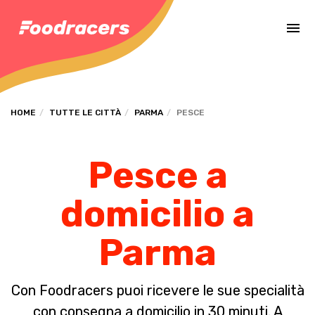
Completa il pagamento dell'ordine in [missing %{deadline} value].
HOME
TUTTE LE CITTÀ
PARMA
PESCE
Pesce a
domicilio a
Parma
Con Foodracers puoi ricevere le sue specialità
con consegna a domicilio in 30 minuti. A