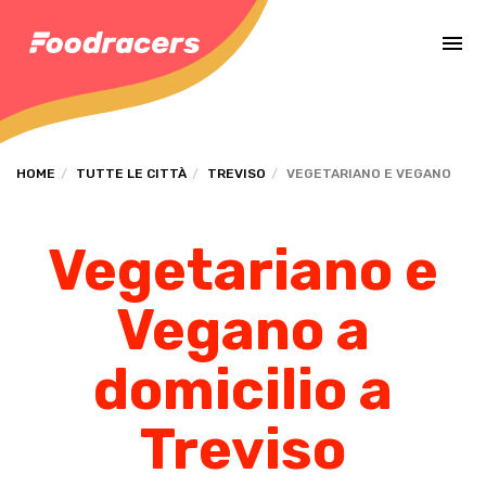
Completa il pagamento dell'ordine in [missing %{deadline} value].
HOME
TUTTE LE CITTÀ
TREVISO
VEGETARIANO E VEGANO
Vegetariano e
Vegano a
domicilio a
Treviso