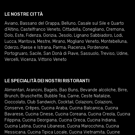
LE NOSTRE CITTÀ
Aviano
,
Bassano del Grappa
,
Belluno
,
Casale sul Sile e Quarto
d'Altino
,
Castelfranco Veneto
,
Cittadella
,
Conegliano
,
Cremona
,
Dolo
,
Este
,
Fidenza
,
Gorizia
,
Jesolo
,
Lignano Sabbiadoro
,
Lodi
,
Lucca
,
Mantova
,
Mestre
,
Mirano
,
Mogliano Veneto
,
Montebelluna
,
Oderzo
,
Paese e Istrana
,
Parma
,
Piacenza
,
Pordenone
,
Portogruaro
,
Sacile
,
San Donà di Piave
,
Sassuolo
,
Treviso
,
Udine
,
Vercelli
,
Vicenza
,
Vittorio Veneto
LE SPECIALITÀ DEI NOSTRI RISTORANTI
Alimentari
,
Arancini
,
Bagels
,
Bao Buns
,
Bevande alcoliche
,
Birre
,
Brunch
,
Bruschette
,
Bubble Tea
,
Carne
,
Ceste Natalizie
,
Cioccolato
,
Club Sandwich
,
Cocktail
,
Colazioni
,
Colazioni
,
Conserve
,
Crêpes
,
Cucina Araba
,
Cucina Balcanica
,
Cucina
Bavarese
,
Cucina Cinese
,
Cucina Coreana
,
Cucina Creola
,
Cucina
Filippina
,
Cucina Georgiana
,
Cucina Greca
,
Cucina Indiana
,
Cucina Latina
,
Cucina Libanese
,
Cucina Marocchina
,
Cucina
Messicana
,
Cucina Tipica Locale
,
Cucina Vietnamita
,
Cucine