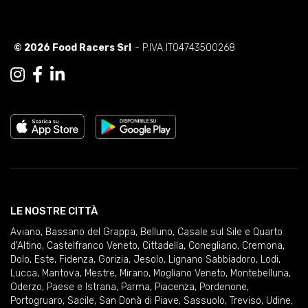
© 2026 Food Racers Srl
- P.IVA IT04743500268
LE NOSTRE CITTÀ
Aviano
,
Bassano del Grappa
,
Belluno
,
Casale sul Sile e Quarto
d'Altino
,
Castelfranco Veneto
,
Cittadella
,
Conegliano
,
Cremona
,
Dolo
,
Este
,
Fidenza
,
Gorizia
,
Jesolo
,
Lignano Sabbiadoro
,
Lodi
,
Lucca
,
Mantova
,
Mestre
,
Mirano
,
Mogliano Veneto
,
Montebelluna
,
Oderzo
,
Paese e Istrana
,
Parma
,
Piacenza
,
Pordenone
,
Portogruaro
,
Sacile
,
San Donà di Piave
,
Sassuolo
,
Treviso
,
Udine
,