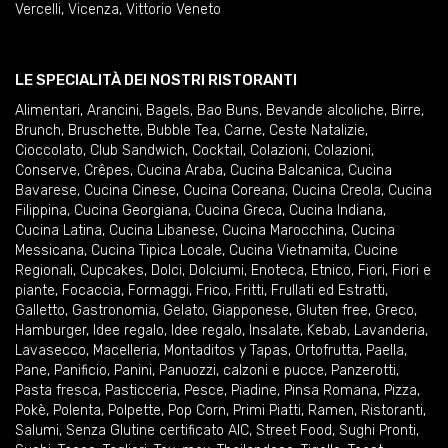
Vercelli
,
Vicenza
,
Vittorio Veneto
LE SPECIALITÀ DEI NOSTRI RISTORANTI
Alimentari
,
Arancini
,
Bagels
,
Bao Buns
,
Bevande alcoliche
,
Birre
,
Brunch
,
Bruschette
,
Bubble Tea
,
Carne
,
Ceste Natalizie
,
Cioccolato
,
Club Sandwich
,
Cocktail
,
Colazioni
,
Colazioni
,
Conserve
,
Crêpes
,
Cucina Araba
,
Cucina Balcanica
,
Cucina
Bavarese
,
Cucina Cinese
,
Cucina Coreana
,
Cucina Creola
,
Cucina
Filippina
,
Cucina Georgiana
,
Cucina Greca
,
Cucina Indiana
,
Cucina Latina
,
Cucina Libanese
,
Cucina Marocchina
,
Cucina
Messicana
,
Cucina Tipica Locale
,
Cucina Vietnamita
,
Cucine
Regionali
,
Cupcakes
,
Dolci
,
Dolciumi
,
Enoteca
,
Etnico
,
Fiori
,
Fiori e
piante
,
Focaccia
,
Formaggi
,
Frico
,
Fritti
,
Frullati ed Estratti
,
Galletto
,
Gastronomia
,
Gelato
,
Giapponese
,
Gluten free
,
Greco
,
Hamburger
,
Idee regalo
,
Idee regalo
,
Insalate
,
Kebab
,
Lavanderia
,
Lavasecco
,
Macelleria
,
Montaditos y Tapas
,
Ortofrutta
,
Paella
,
Pane
,
Panificio
,
Panini
,
Panuozzi, calzoni e pucce
,
Panzerotti
,
Pasta fresca
,
Pasticceria
,
Pesce
,
Piadine
,
Pinsa Romana
,
Pizza
,
Pokè
,
Polenta
,
Polpette
,
Pop Corn
,
Primi Piatti
,
Ramen
,
Ristoranti
,
Salumi
,
Senza Glutine certificato AIC
,
Street Food
,
Sughi Pronti
,